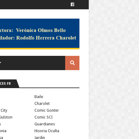
CES FB
a
Baile
Charolet
 City
Comic Gonter
iulston
Comic SCI
s
Guardianes
onia
Hisoria Oculta
sa
Jardin