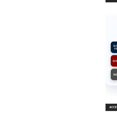
G
F
DI
N
ACCE