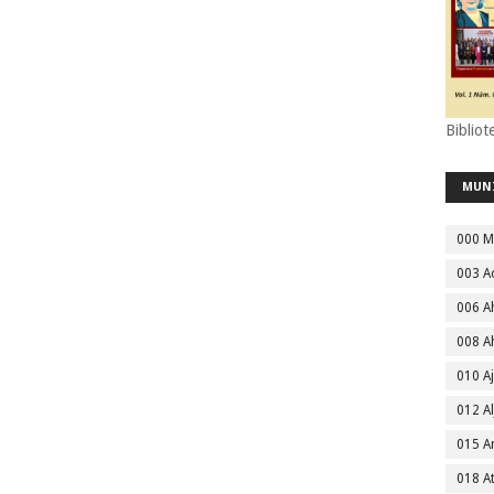
Bibliot
MUN
000 M
003 A
006 A
008 A
010 A
012 Al
015 
018 A