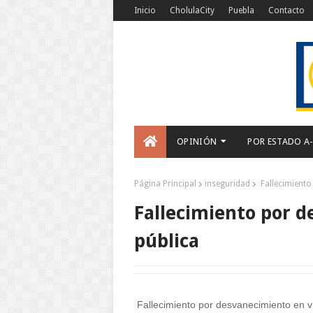
Inicio
CholulaCity
Puebla
Contacto
OPINIÓN
POR ESTADO A
Página Principal
inseguridad
Fallecimiento
Fallecimiento por d
pública
Fallecimiento por desvanecimiento en v