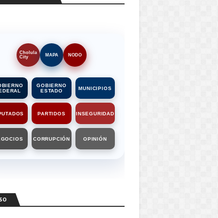
Cholula
MAPA
NODO
City
OBIERNO
GOBIERNO
MUNICIPIOS
EDERAL
ESTADO
PUTADOS
PARTIDOS
INSEGURIDAD
EGOCIOS
CORRUPCIÓN
OPINIÓN
SO