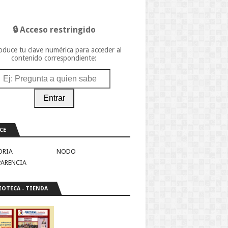
🔒 Acceso restringido
oduce tu clave numérica para acceder al
contenido correspondiente:
Entrar
CE
ORIA
NODO
PARENCIA
IOTECA - TIENDA