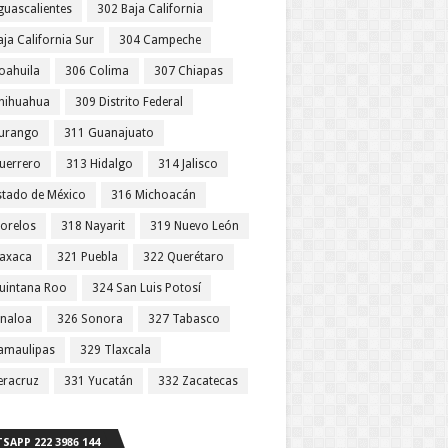
guascalientes
302 Baja California
ja California Sur
304 Campeche
oahuila
306 Colima
307 Chiapas
hihuahua
309 Distrito Federal
urango
311 Guanajuato
uerrero
313 Hidalgo
314 Jalisco
stado de México
316 Michoacán
orelos
318 Nayarit
319 Nuevo León
axaca
321 Puebla
322 Querétaro
uintana Roo
324 San Luis Potosí
inaloa
326 Sonora
327 Tabasco
amaulipas
329 Tlaxcala
eracruz
331 Yucatán
332 Zacatecas
SAPP 222 3986 144