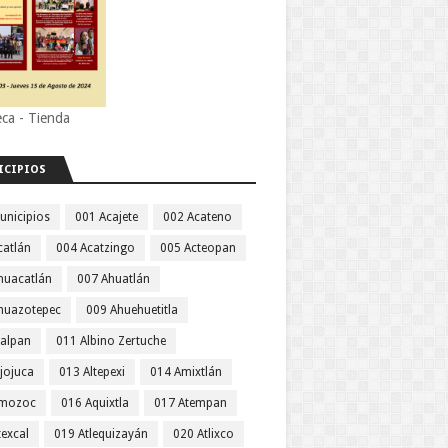
eca - Tienda
ICIPIOS
unicipios
001 Acajete
002 Acateno
catlán
004 Acatzingo
005 Acteopan
huacatlán
007 Ahuatlán
huazotepec
009 Ahuehuetitla
jalpan
011 Albino Zertuche
jojuca
013 Altepexi
014 Amixtlán
Amozoc
016 Aquixtla
017 Atempan
texcal
019 Atlequizayán
020 Atlixco