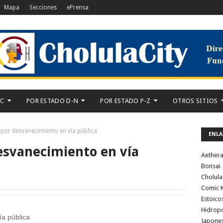
Mapa
Secciones
ePrensa
-C
POR ESTADO D-N
POR ESTADO P-Z
OTROS SITIOS
 por desvanecimiento en vía pública
ENLA
esvanecimiento en vía
Aether
Bonsai
Cholula
Comic K
Estoico
Hidrop
ía pública
Japone