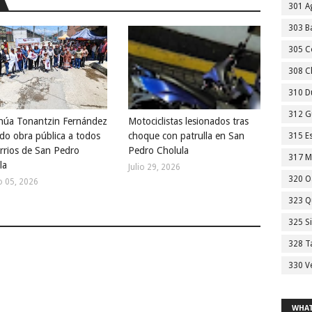
301 A
303 Ba
305 C
308 C
310 D
312 G
núa Tonantzin Fernández
Motociclistas lesionados tras
ndo obra pública a todos
choque con patrulla en San
315 E
arrios de San Pedro
Pedro Cholula
317 M
la
Julio 29, 2026
320 O
o 05, 2026
323 Q
325 S
328 T
330 V
WHAT