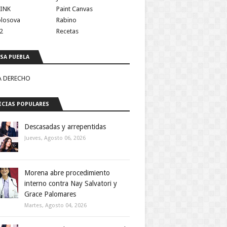
INK
Paint Canvas
olosova
Rabino
2
Recetas
SA PUEBLA
A DERECHO
CIAS POPULARES
Descasadas y arrepentidas
Jueves, Agosto 06, 2026
Morena abre procedimiento
interno contra Nay Salvatori y
Grace Palomares
Martes, Agosto 04, 2026