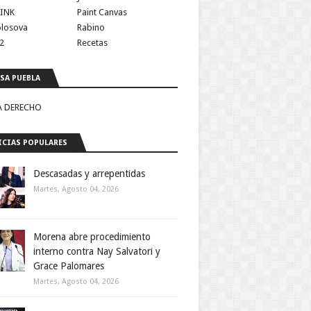
INK
Paint Canvas
olosova
Rabino
2
Recetas
SA PUEBLA
A DERECHO
CIAS POPULARES
Descasadas y arrepentidas
Martes, Agosto 04, 2026
Morena abre procedimiento
interno contra Nay Salvatori y
Grace Palomares
Martes, Agosto 04, 2026