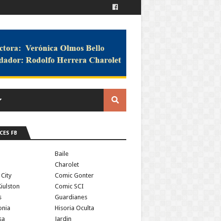
CES FB
a
Baile
Charolet
 City
Comic Gonter
iulston
Comic SCI
s
Guardianes
onia
Hisoria Oculta
sa
Jardin