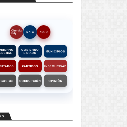
Cholula
MAPA
NODO
City
OBIERNO
GOBIERNO
MUNICIPIOS
EDERAL
ESTADO
PUTADOS
PARTIDOS
INSEGURIDAD
EGOCIOS
CORRUPCIÓN
OPINIÓN
SO