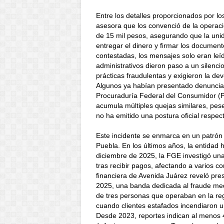
Entre los detalles proporcionados por l
asesora que los convenció de la operació
de 15 mil pesos, asegurando que la unida
entregar el dinero y firmar los documen
contestadas, los mensajes solo eran leíd
administrativos dieron paso a un silenc
prácticas fraudulentas y exigieron la de
Algunos ya habían presentado denuncias
Procuraduría Federal del Consumidor (P
acumula múltiples quejas similares, pes
no ha emitido una postura oficial respec
Este incidente se enmarca en un patrón 
Puebla. En los últimos años, la entidad 
diciembre de 2025, la FGE investigó una
tras recibir pagos, afectando a varios
financiera de Avenida Juárez reveló pre
2025, una banda dedicada al fraude med
de tres personas que operaban en la re
cuando clientes estafados incendiaron 
Desde 2023, reportes indican al menos 