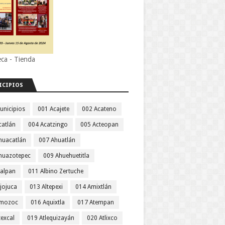
eca - Tienda
ICIPIOS
unicipios
001 Acajete
002 Acateno
catlán
004 Acatzingo
005 Acteopan
huacatlán
007 Ahuatlán
huazotepec
009 Ahuehuetitla
jalpan
011 Albino Zertuche
jojuca
013 Altepexi
014 Amixtlán
Amozoc
016 Aquixtla
017 Atempan
texcal
019 Atlequizayán
020 Atlixco