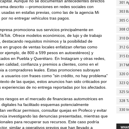
capital. Aunque no se documentan antecedentes directos
301 A
quema descrito —promociones en redes sociales con
303 Ba
 usadas en estafas previas, como las de la agencia Mi
 por no entregar vehículos tras pagos.
305 C
empresa promociona sus servicios principalmente en
308 C
ikTok. Ofrece modelos económicos, de lujo y de trabajo
310 D
, destacando requisitos mínimos y la posibilidad de
s en grupos de ventas locales enfatizan ofertas como
312 G
por ejemplo, de 800 a 599 pesos en autoestéreos) y
315 E
cados en Puebla y Querétaro. En Instagram y otras redes,
n calidad, confianza y premios a clientes, como en el
317 M
mia a compradores leales. Estas promociones subrayan
320 O
o a usuarios con frases como "sin crédito, no hay problema"
exto de las quejas, estos anuncios han sido criticados por
323 Q
as experiencias de no entrega reportadas por los afectados.
325 S
los riesgos en el mercado de financieras automotrices en
328 T
s digitales ha facilitado esquemas potencialmente
330 V
n verificar permisos, consultar quejas en Profeco y evitar
inúa investigando las denuncias presentadas, mientras que
ionales para recuperar sus recursos. Este caso podría
ctor, similar a operativos previos que han llevado a
WHAT