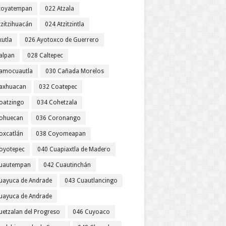
toyatempan
022 Atzala
tzitzihuacán
024 Atzitzintla
xutla
026 Ayotoxco de Guerrero
alpan
028 Caltepec
amocuautla
030 Cañada Morelos
axhuacan
032 Coatepec
oatzingo
034 Cohetzala
ohuecan
036 Coronango
oxcatlán
038 Coyomeapan
oyotepec
040 Cuapiaxtla de Madero
uautempan
042 Cuautinchán
uayuca de Andrade
043 Cuautlancingo
uayuca de Andrade
uetzalan del Progreso
046 Cuyoaco