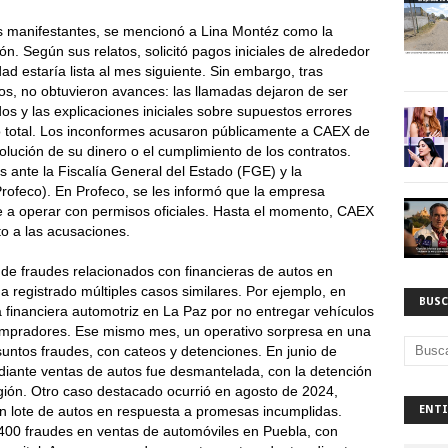
os manifestantes, se mencionó a Lina Montéz como la
n. Según sus relatos, solicitó pagos iniciales de alrededor
d estaría lista al mes siguiente. Sin embargo, tras
tos, no obtuvieron avances: las llamadas dejaron de ser
os y las explicaciones iniciales sobre supuestos errores
io total. Los inconformes acusaron públicamente a CAEX de
volución de su dinero o el cumplimiento de los contratos.
 ante la Fiscalía General del Estado (FGE) y la
rofeco). En Profeco, se les informó que la empresa
e a operar con permisos oficiales. Hasta el momento, CAEX
to a las acusaciones.
de fraudes relacionados con financieras de autos en
ha registrado múltiples casos similares. Por ejemplo, en
BUSC
 financiera automotriz en La Paz por no entregar vehículos
 compradores. Ese mismo mes, un operativo sorpresa en una
suntos fraudes, con cateos y detenciones. En junio de
iante ventas de autos fue desmantelada, con la detención
gión. Otro caso destacado ocurrió en agosto de 2024,
un lote de autos en respuesta a promesas incumplidas.
ENTI
400 fraudes en ventas de automóviles en Puebla, con