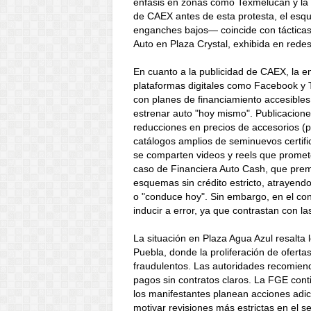
énfasis en zonas como Texmelucan y la 
de CAEX antes de esta protesta, el es
enganches bajos— coincide con tácticas
Auto en Plaza Crystal, exhibida en redes
En cuanto a la publicidad de CAEX, la 
plataformas digitales como Facebook y T
con planes de financiamiento accesibles
estrenar auto "hoy mismo". Publicacione
reducciones en precios de accesorios (
catálogos amplios de seminuevos certifi
se comparten videos y reels que promete
caso de Financiera Auto Cash, que pre
esquemas sin crédito estricto, atrayend
o "conduce hoy". Sin embargo, en el cont
inducir a error, ya que contrastan con l
La situación en Plaza Agua Azul resalta 
Puebla, donde la proliferación de oferta
fraudulentos. Las autoridades recomienda
pagos sin contratos claros. La FGE cont
los manifestantes planean acciones adic
motivar revisiones más estrictas en el se