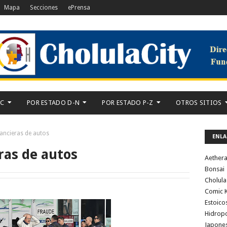
Mapa
Secciones
ePrensa
-C
POR ESTADO D-N
POR ESTADO P-Z
OTROS SITIOS
nancieras de autos
ENLA
ras de autos
Aether
Bonsai
Cholula
Comic K
Estoico
Hidrop
Japone