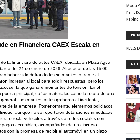
Moda P
Paint K
Rabino 
PREN
ude en Financiera CAEX Escala en
REVIST
es de la financiera de autos CAEX, ubicada en Plaza Agua
NOTI
 tarde del 24 de enero de 2026. Alrededor de las 15:00
an haber sido defraudadas se manifestó frente al
ron ingresar al local para exigir respuestas, pero los
el acceso, lo que generó momentos de tensión. En el
la puerta principal, daños materiales como la rotura de una
general. Los manifestantes grabaron el incidente,
arte de la empresa. Posteriormente, elementos policiacos
ndividuo, aunque no se reportaron detenciones inmediatas.
iera ofrecía vehículos a través de redes sociales con
y pagos accesibles, acompañados de un discurso
atos con la promesa de recibir el automóvil en un plazo