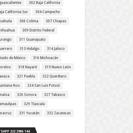
guascalientes
302 Baja California
ja California Sur
304 Campeche
oahuila
306 Colima
307 Chiapas
hihuahua
309 Distrito Federal
urango
311 Guanajuato
uerrero
313 Hidalgo
314 Jalisco
stado de México
316 Michoacán
orelos
318 Nayarit
319 Nuevo León
axaca
321 Puebla
322 Querétaro
uintana Roo
324 San Luis Potosí
inaloa
326 Sonora
327 Tabasco
amaulipas
329 Tlaxcala
eracruz
331 Yucatán
332 Zacatecas
SAPP 222 3986 144