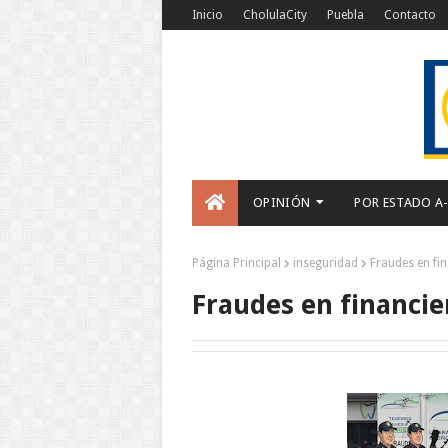
Inicio
CholulaCity
Puebla
Contacto
OPINIÓN
POR ESTADO A
Página Principal
inseguridad
Fraudes en fi
Fraudes en financie