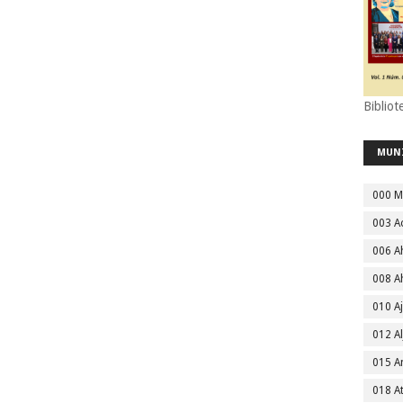
Bibliot
MUN
000 M
003 A
006 A
008 A
010 A
012 Al
015 
018 A