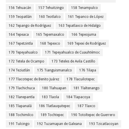
156 Tehuacán
157 Tehuitzingo
158 Tenampulco
159 Teopatlán
160 Teotlalco
161 Tepanco de López
162 Tepango de Rodríguez
163 Tepatlaxco de Hidalgo
164 Tepeaca
165 Tepemaxalco
166 Tepeojuma
167 Tepetzintla
168 Tepexco
169 Tepexi de Rodríguez
170 Tepeyahualco
171 Tepeyahualco de Cuauhtémoc
172 Tetela de Ocampo
173 Teteles de Avila Castillo
174 Teziutlán
175 Tianguismanalco
176 Tilapa
177 Tlacotepec de Benito Juárez
178 Tlacuilotepec
179 Tlachichuca
180 Tlahuapan
181 Tlaltenango
182 Tlanepantla
183 Tlaola
184 Tlapacoya
185 Tlapanalá
186 Tlatlauquitepec
187 Tlaxco
188 Tochimilco
189 Tochtepec
190 Totoltepec de Guerrero
191 Tulcingo
192 Tuzamapan de Galeana
193 Tzicatlacoyan