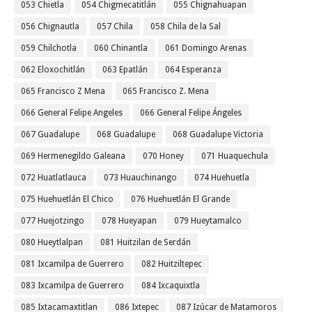
053 Chietla
054 Chigmecatitlán
055 Chignahuapan
056 Chignautla
057 Chila
058 Chila de la Sal
059 Chilchotla
060 Chinantla
061 Domingo Arenas
062 Eloxochitlán
063 Epatlán
064 Esperanza
065 Francisco Z Mena
065 Francisco Z. Mena
066 General Felipe Angeles
066 General Felipe Ángeles
067 Guadalupe
068 Guadalupe
068 Guadalupe Victoria
069 Hermenegildo Galeana
070 Honey
071 Huaquechula
072 Huatlatlauca
073 Huauchinango
074 Huehuetla
075 Huehuetlán El Chico
076 Huehuetlán El Grande
077 Huejotzingo
078 Hueyapan
079 Hueytamalco
080 Hueytlalpan
081 Huitzilan de Serdán
081 Ixcamilpa de Guerrero
082 Huitziltepec
083 Ixcamilpa de Guerrero
084 Ixcaquixtla
085 Ixtacamaxtitlan
086 Ixtepec
087 Izúcar de Matamoros