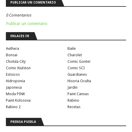
PUBLICAR UN COMENTARIO
0 Comentarios
Publicar un comentario
ENLACES FB
Aethera
Baile
Bonsai
Charolet
Cholula City
Comic Gonter
Comic Kiulston
Comic SCI
Estoicos
Guardianes
Hidroponia
Hisoria Oculta
Japonesa
Jardin
Moda PINK
Paint Canvas
Paint Kolosova
Rabino
Rabino 2
Recetas
PRENSA PUEBLA