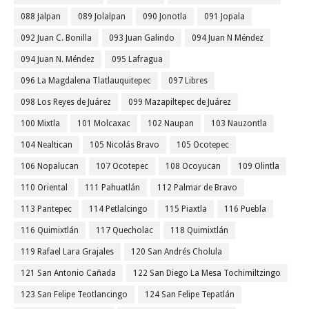
088 Jalpan
089 Jolalpan
090 Jonotla
091 Jopala
092 Juan C. Bonilla
093 Juan Galindo
094 Juan N Méndez
094 Juan N. Méndez
095 Lafragua
096 La Magdalena Tlatlauquitepec
097 Libres
098 Los Reyes de Juárez
099 Mazapiltepec de Juárez
100 Mixtla
101 Molcaxac
102 Naupan
103 Nauzontla
104 Nealtican
105 Nicolás Bravo
105 Ocotepec
106 Nopalucan
107 Ocotepec
108 Ocoyucan
109 Olintla
110 Oriental
111 Pahuatlán
112 Palmar de Bravo
113 Pantepec
114 Petlalcingo
115 Piaxtla
116 Puebla
116 Quimixtlán
117 Quecholac
118 Quimixtlán
119 Rafael Lara Grajales
120 San Andrés Cholula
121 San Antonio Cañada
122 San Diego La Mesa Tochimiltzingo
123 San Felipe Teotlancingo
124 San Felipe Tepatlán