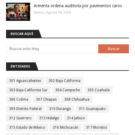
Armenta ordena auditoría por pavimentos caros
Martes, Agosto 04, 2026
BUSCAR AQUÍ
ENTIDADES
301 Aguascalientes
302 Baja California
303 Baja California Sur
304 Campeche
305 Coahuila
306 Colima
307 Chiapas
308 Chihuahua
309 Distrito Federal
310 Durango
311 Guanajuato
312 Guerrero
313 Hidalgo
314 Jalisco
315 Estado de México
316 Michoacán
317 Morelos