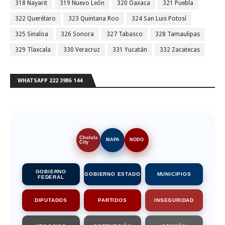
318 Nayarit
319 Nuevo León
320 Oaxaca
321 Puebla
322 Querétaro
323 Quintana Roo
324 San Luis Potosí
325 Sinaloa
326 Sonora
327 Tabasco
328 Tamaulipas
329 Tlaxcala
330 Veracruz
331 Yucatán
332 Zacatecas
WHATSAPP 222 3986 144
Cholula
MAPA
NODO
City
GOBIERNO
GOBIERNO ESTADO
MUNICIPIOS
FEDERAL
DIPUTADOS
PARTIDOS
INSEGURIDAD