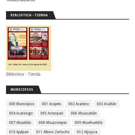
BIBLIOTECA - TIENDA
Biblioteca - Tienda
MUNICIPIOS
000 Municipios
001 Acajete
002 Acateno
003 Acatlán
004 Acatzingo
005 Acteopan
006 Ahuacatlán
007 Ahuatlán
008 Ahuazotepec
009 Ahuehuetitla
010 Ajalpan
011 Albino Zertuche
012 Aljojuca