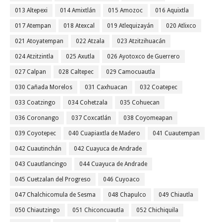
013 Altepexi
014 Amixtlán
015 Amozoc
016 Aquixtla
017 Atempan
018 Atexcal
019 Atlequizayán
020 Atlixco
021 Atoyatempan
022 Atzala
023 Atzitzihuacán
024 Atzitzintla
025 Axutla
026 Ayotoxco de Guerrero
027 Calpan
028 Caltepec
029 Camocuautla
030 Cañada Morelos
031 Caxhuacan
032 Coatepec
033 Coatzingo
034 Cohetzala
035 Cohuecan
036 Coronango
037 Coxcatlán
038 Coyomeapan
039 Coyotepec
040 Cuapiaxtla de Madero
041 Cuautempan
042 Cuautinchán
042 Cuayuca de Andrade
043 Cuautlancingo
044 Cuayuca de Andrade
045 Cuetzalan del Progreso
046 Cuyoaco
047 Chalchicomula de Sesma
048 Chapulco
049 Chiautla
050 Chiautzingo
051 Chiconcuautla
052 Chichiquila