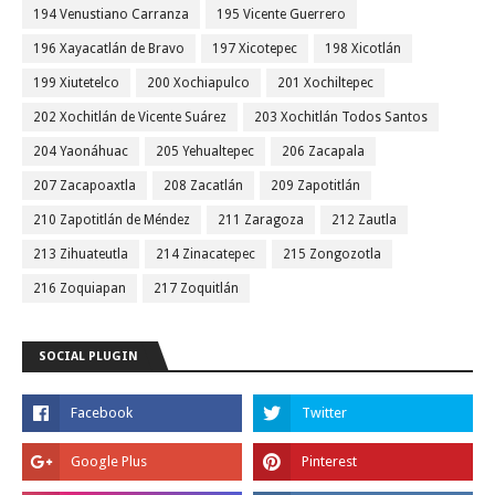
194 Venustiano Carranza
195 Vicente Guerrero
196 Xayacatlán de Bravo
197 Xicotepec
198 Xicotlán
199 Xiutetelco
200 Xochiapulco
201 Xochiltepec
202 Xochitlán de Vicente Suárez
203 Xochitlán Todos Santos
204 Yaonáhuac
205 Yehualtepec
206 Zacapala
207 Zacapoaxtla
208 Zacatlán
209 Zapotitlán
210 Zapotitlán de Méndez
211 Zaragoza
212 Zautla
213 Zihuateutla
214 Zinacatepec
215 Zongozotla
216 Zoquiapan
217 Zoquitlán
SOCIAL PLUGIN