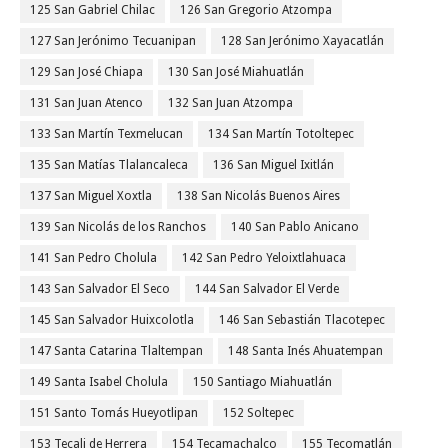
125 San Gabriel Chilac
126 San Gregorio Atzompa
127 San Jerónimo Tecuanipan
128 San Jerónimo Xayacatlán
129 San José Chiapa
130 San José Miahuatlán
131 San Juan Atenco
132 San Juan Atzompa
133 San Martín Texmelucan
134 San Martín Totoltepec
135 San Matías Tlalancaleca
136 San Miguel Ixitlán
137 San Miguel Xoxtla
138 San Nicolás Buenos Aires
139 San Nicolás de los Ranchos
140 San Pablo Anicano
141 San Pedro Cholula
142 San Pedro Yeloixtlahuaca
143 San Salvador El Seco
144 San Salvador El Verde
145 San Salvador Huixcolotla
146 San Sebastián Tlacotepec
147 Santa Catarina Tlaltempan
148 Santa Inés Ahuatempan
149 Santa Isabel Cholula
150 Santiago Miahuatlán
151 Santo Tomás Hueyotlipan
152 Soltepec
153 Tecali de Herrera
154 Tecamachalco
155 Tecomatlán