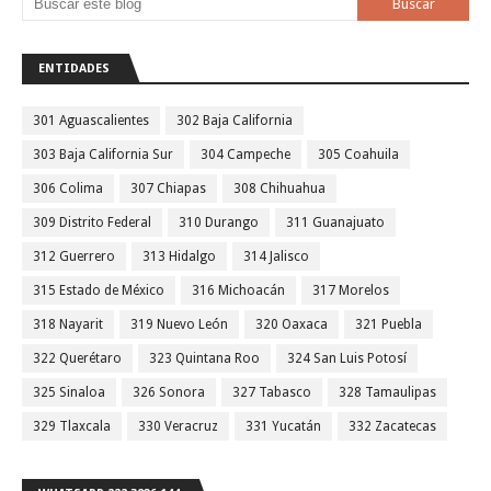
ENTIDADES
301 Aguascalientes
302 Baja California
303 Baja California Sur
304 Campeche
305 Coahuila
306 Colima
307 Chiapas
308 Chihuahua
309 Distrito Federal
310 Durango
311 Guanajuato
312 Guerrero
313 Hidalgo
314 Jalisco
315 Estado de México
316 Michoacán
317 Morelos
318 Nayarit
319 Nuevo León
320 Oaxaca
321 Puebla
322 Querétaro
323 Quintana Roo
324 San Luis Potosí
325 Sinaloa
326 Sonora
327 Tabasco
328 Tamaulipas
329 Tlaxcala
330 Veracruz
331 Yucatán
332 Zacatecas