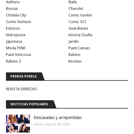
Aethera
Baile
Bonsai
Charolet
Cholula City
Comic Gonter
Comic Kiulston
Comic SCI
Estoicos
Guardianes
Hidroponia
Hisoria Oculta
Japonesa
Jardin
Moda PINK
Paint Canvas
Paint Kolosova
Rabino
Rabino 2
Recetas
PRENSA PUEBLA
REVISTA DERECHO
NOTICIAS POPULARES
Descasadas y arrepentidas
Jueves, Agosto 06, 2026