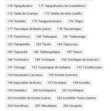
170 Tepeyahualco
171 Tepeyahualco de Cuauhtémoc
172 Tetela de Ocampo
173 Teteles de Avila Castillo
174 Teziutlán
175 Tianguismanalco
176 Tilapa
177 Tlacotepec de Benito Juárez
178 Tlacuilotepec
179 Tlachichuca
180 Tlahuapan
181 Tlaltenango
182 Tlanepantla
183 Tlaola
184 Tlapacoya
185 Tlapanalá
186 Tlatlauquitepec
187 Tlaxco
188 Tochimilco
189 Tochtepec
190 Totoltepec de Guerrero
191 Tulcingo
192 Tuzamapan de Galeana
193 Tzicatlacoyan
194 Venustiano Carranza
195 Vicente Guerrero
196 Xayacatlán de Bravo
197 Xicotepec
198 Xicotlán
199 Xiutetelco
200 Xochiapulco
201 Xochiltepec
202 Xochitlán de Vicente Suárez
203 Xochitlán Todos Santos
204 Yaonáhuac
205 Yehualtepec
206 Zacapala