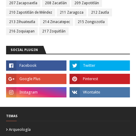
207 Zacapoaxtla
208 Zacatlán
209 Zapotitlán
210 Zapotitlán de Méndez
211 Zaragoza
212 Zautla
213 Zihuateutla
214 Zinacatepec
215 Zongozotla
216 Zoquiapan
217 Zoquitlán
SOCIAL PLUGIN
TEMAS
Arqueología