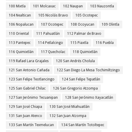
100 Mixtla
101 Molcaxac
102 Naupan
103 Nauzontla
104 Nealtican
105 Nicolás Bravo
105 Ocotepec
106 Nopalucan
107 Ocotepec
108 Ocoyucan
109 Olintla
110 Oriental
111 Pahuatlán
112 Palmar de Bravo
113 Pantepec
114 Petlalcingo
115 Piaxtla
116 Puebla
116 Quimixtlán
117 Quecholac
118 Quimixtlán
119 Rafael Lara Grajales
120 San Andrés Cholula
121 San Antonio Cañada
122 San Diego La Mesa Tochimiltzingo
123 San Felipe Teotlancingo
124 San Felipe Tepatlán
125 San Gabriel Chilac
126 San Gregorio Atzompa
127 San Jerónimo Tecuanipan
128 San Jerónimo Xayacatlán
129 San José Chiapa
130 San José Miahuatlán
131 San Juan Atenco
132 San Juan Atzompa
133 San Martín Texmelucan
134 San Martín Totoltepec