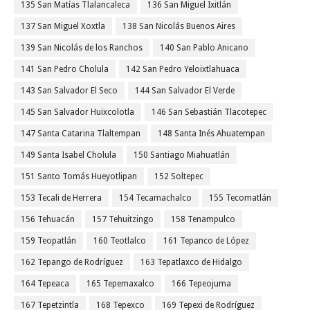
135 San Matías Tlalancaleca
136 San Miguel Ixitlán
137 San Miguel Xoxtla
138 San Nicolás Buenos Aires
139 San Nicolás de los Ranchos
140 San Pablo Anicano
141 San Pedro Cholula
142 San Pedro Yeloixtlahuaca
143 San Salvador El Seco
144 San Salvador El Verde
145 San Salvador Huixcolotla
146 San Sebastián Tlacotepec
147 Santa Catarina Tlaltempan
148 Santa Inés Ahuatempan
149 Santa Isabel Cholula
150 Santiago Miahuatlán
151 Santo Tomás Hueyotlipan
152 Soltepec
153 Tecali de Herrera
154 Tecamachalco
155 Tecomatlán
156 Tehuacán
157 Tehuitzingo
158 Tenampulco
159 Teopatlán
160 Teotlalco
161 Tepanco de López
162 Tepango de Rodríguez
163 Tepatlaxco de Hidalgo
164 Tepeaca
165 Tepemaxalco
166 Tepeojuma
167 Tepetzintla
168 Tepexco
169 Tepexi de Rodríguez