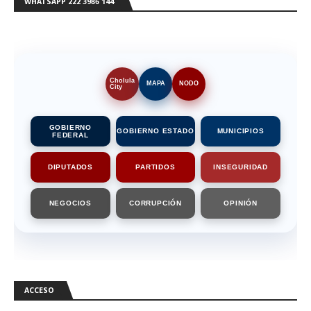
WHATSAPP 222 3986 144
Cholula
MAPA
NODO
City
GOBIERNO
GOBIERNO ESTADO
MUNICIPIOS
FEDERAL
DIPUTADOS
PARTIDOS
INSEGURIDAD
NEGOCIOS
CORRUPCIÓN
OPINIÓN
ACCESO