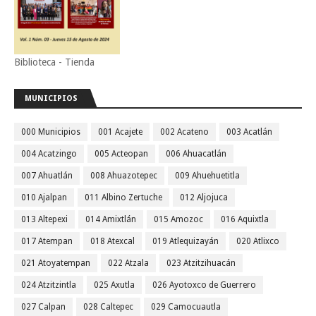
Biblioteca - Tienda
MUNICIPIOS
000 Municipios
001 Acajete
002 Acateno
003 Acatlán
004 Acatzingo
005 Acteopan
006 Ahuacatlán
007 Ahuatlán
008 Ahuazotepec
009 Ahuehuetitla
010 Ajalpan
011 Albino Zertuche
012 Aljojuca
013 Altepexi
014 Amixtlán
015 Amozoc
016 Aquixtla
017 Atempan
018 Atexcal
019 Atlequizayán
020 Atlixco
021 Atoyatempan
022 Atzala
023 Atzitzihuacán
024 Atzitzintla
025 Axutla
026 Ayotoxco de Guerrero
027 Calpan
028 Caltepec
029 Camocuautla