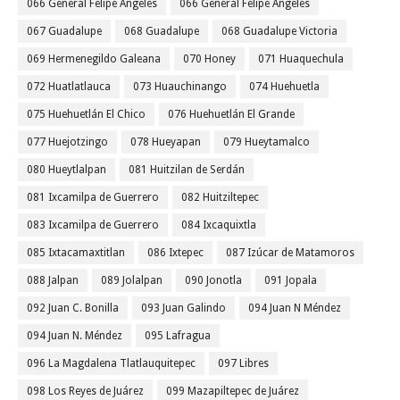
066 General Felipe Angeles
066 General Felipe Ángeles
067 Guadalupe
068 Guadalupe
068 Guadalupe Victoria
069 Hermenegildo Galeana
070 Honey
071 Huaquechula
072 Huatlatlauca
073 Huauchinango
074 Huehuetla
075 Huehuetlán El Chico
076 Huehuetlán El Grande
077 Huejotzingo
078 Hueyapan
079 Hueytamalco
080 Hueytlalpan
081 Huitzilan de Serdán
081 Ixcamilpa de Guerrero
082 Huitziltepec
083 Ixcamilpa de Guerrero
084 Ixcaquixtla
085 Ixtacamaxtitlan
086 Ixtepec
087 Izúcar de Matamoros
088 Jalpan
089 Jolalpan
090 Jonotla
091 Jopala
092 Juan C. Bonilla
093 Juan Galindo
094 Juan N Méndez
094 Juan N. Méndez
095 Lafragua
096 La Magdalena Tlatlauquitepec
097 Libres
098 Los Reyes de Juárez
099 Mazapiltepec de Juárez