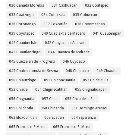
030 Cañada Morelos
031 Caxhuacan
032 Coatepec
033 Coatzingo
034 Cohetzala
035 Cohuecan
036 Coronango
037 Coxcatlán
038 Coyomeapan
039 Coyotepec
040 Cuapiaxtla de Madero
041 Cuautempan
042 Cuautinchán
042 Cuayuca de Andrade
043 Cuautlancingo
044 Cuayuca de Andrade
045 Cuetzalan del Progreso
046 Cuyoaco
047 Chalchicomula de Sesma
048 Chapulco
049 Chiautla
050 Chiautzingo
051 Chiconcuautla
052 Chichiquila
053 Chietla
054 Chigmecatitlán
055 Chignahuapan
056 Chignautla
057 Chila
058 Chila de la Sal
059 Chilchotla
060 Chinantla
061 Domingo Arenas
062 Eloxochitlán
063 Epatlán
064 Esperanza
065 Francisco Z Mena
065 Francisco Z. Mena