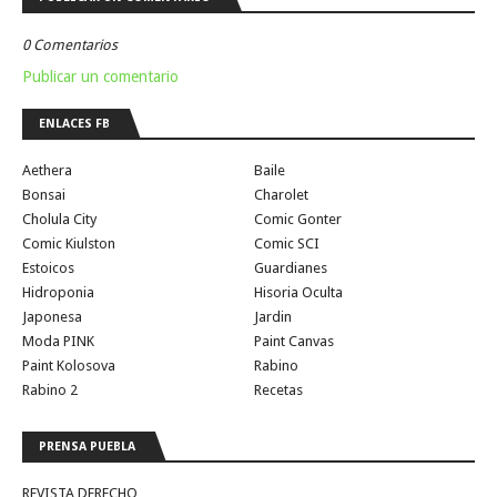
0 Comentarios
Publicar un comentario
ENLACES FB
Aethera
Baile
Bonsai
Charolet
Cholula City
Comic Gonter
Comic Kiulston
Comic SCI
Estoicos
Guardianes
Hidroponia
Hisoria Oculta
Japonesa
Jardin
Moda PINK
Paint Canvas
Paint Kolosova
Rabino
Rabino 2
Recetas
PRENSA PUEBLA
REVISTA DERECHO