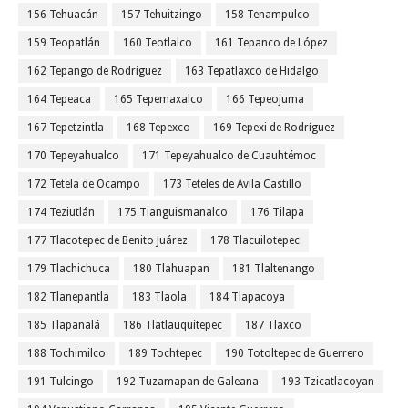
156 Tehuacán
157 Tehuitzingo
158 Tenampulco
159 Teopatlán
160 Teotlalco
161 Tepanco de López
162 Tepango de Rodríguez
163 Tepatlaxco de Hidalgo
164 Tepeaca
165 Tepemaxalco
166 Tepeojuma
167 Tepetzintla
168 Tepexco
169 Tepexi de Rodríguez
170 Tepeyahualco
171 Tepeyahualco de Cuauhtémoc
172 Tetela de Ocampo
173 Teteles de Avila Castillo
174 Teziutlán
175 Tianguismanalco
176 Tilapa
177 Tlacotepec de Benito Juárez
178 Tlacuilotepec
179 Tlachichuca
180 Tlahuapan
181 Tlaltenango
182 Tlanepantla
183 Tlaola
184 Tlapacoya
185 Tlapanalá
186 Tlatlauquitepec
187 Tlaxco
188 Tochimilco
189 Tochtepec
190 Totoltepec de Guerrero
191 Tulcingo
192 Tuzamapan de Galeana
193 Tzicatlacoyan