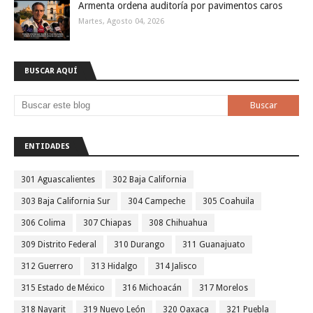
Armenta ordena auditoría por pavimentos caros
Martes, Agosto 04, 2026
BUSCAR AQUÍ
ENTIDADES
301 Aguascalientes
302 Baja California
303 Baja California Sur
304 Campeche
305 Coahuila
306 Colima
307 Chiapas
308 Chihuahua
309 Distrito Federal
310 Durango
311 Guanajuato
312 Guerrero
313 Hidalgo
314 Jalisco
315 Estado de México
316 Michoacán
317 Morelos
318 Nayarit
319 Nuevo León
320 Oaxaca
321 Puebla