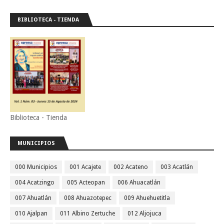
BIBLIOTECA - TIENDA
Biblioteca - Tienda
MUNICIPIOS
000 Municipios
001 Acajete
002 Acateno
003 Acatlán
004 Acatzingo
005 Acteopan
006 Ahuacatlán
007 Ahuatlán
008 Ahuazotepec
009 Ahuehuetitla
010 Ajalpan
011 Albino Zertuche
012 Aljojuca