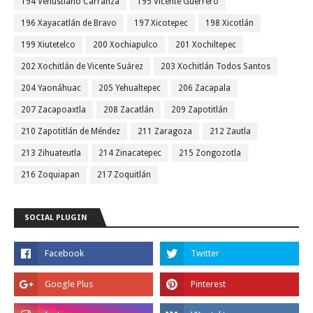
194 Venustiano Carranza
195 Vicente Guerrero
196 Xayacatlán de Bravo
197 Xicotepec
198 Xicotlán
199 Xiutetelco
200 Xochiapulco
201 Xochiltepec
202 Xochitlán de Vicente Suárez
203 Xochitlán Todos Santos
204 Yaonáhuac
205 Yehualtepec
206 Zacapala
207 Zacapoaxtla
208 Zacatlán
209 Zapotitlán
210 Zapotitlán de Méndez
211 Zaragoza
212 Zautla
213 Zihuateutla
214 Zinacatepec
215 Zongozotla
216 Zoquiapan
217 Zoquitlán
SOCIAL PLUGIN