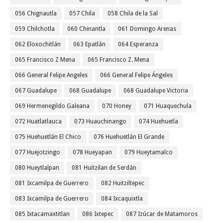
056 Chignautla
057 Chila
058 Chila de la Sal
059 Chilchotla
060 Chinantla
061 Domingo Arenas
062 Eloxochitlán
063 Epatlán
064 Esperanza
065 Francisco Z Mena
065 Francisco Z. Mena
066 General Felipe Angeles
066 General Felipe Ángeles
067 Guadalupe
068 Guadalupe
068 Guadalupe Victoria
069 Hermenegildo Galeana
070 Honey
071 Huaquechula
072 Huatlatlauca
073 Huauchinango
074 Huehuetla
075 Huehuetlán El Chico
076 Huehuetlán El Grande
077 Huejotzingo
078 Hueyapan
079 Hueytamalco
080 Hueytlalpan
081 Huitzilan de Serdán
081 Ixcamilpa de Guerrero
082 Huitziltepec
083 Ixcamilpa de Guerrero
084 Ixcaquixtla
085 Ixtacamaxtitlan
086 Ixtepec
087 Izúcar de Matamoros