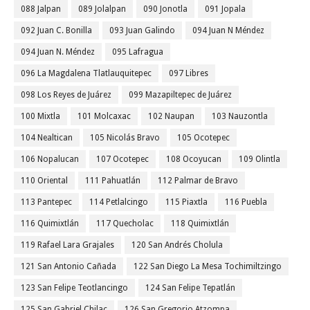
088 Jalpan
089 Jolalpan
090 Jonotla
091 Jopala
092 Juan C. Bonilla
093 Juan Galindo
094 Juan N Méndez
094 Juan N. Méndez
095 Lafragua
096 La Magdalena Tlatlauquitepec
097 Libres
098 Los Reyes de Juárez
099 Mazapiltepec de Juárez
100 Mixtla
101 Molcaxac
102 Naupan
103 Nauzontla
104 Nealtican
105 Nicolás Bravo
105 Ocotepec
106 Nopalucan
107 Ocotepec
108 Ocoyucan
109 Olintla
110 Oriental
111 Pahuatlán
112 Palmar de Bravo
113 Pantepec
114 Petlalcingo
115 Piaxtla
116 Puebla
116 Quimixtlán
117 Quecholac
118 Quimixtlán
119 Rafael Lara Grajales
120 San Andrés Cholula
121 San Antonio Cañada
122 San Diego La Mesa Tochimiltzingo
123 San Felipe Teotlancingo
124 San Felipe Tepatlán
125 San Gabriel Chilac
126 San Gregorio Atzompa