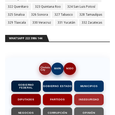
322 Querétaro
323 Quintana Roo
324 San Luis Potosí
325 Sinaloa
326 Sonora
327 Tabasco
328 Tamaulipas
329 Tlaxcala
330 Veracruz
331 Yucatán
332 Zacatecas
WHATSAPP 222 3986 144
Cholula
MAPA
NODO
City
GOBIERNO
GOBIERNO ESTADO
MUNICIPIOS
FEDERAL
DIPUTADOS
PARTIDOS
INSEGURIDAD
NEGOCIOS
CORRUPCIÓN
OPINIÓN