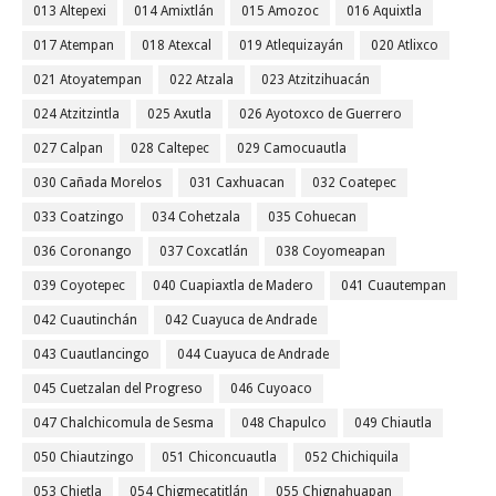
013 Altepexi
014 Amixtlán
015 Amozoc
016 Aquixtla
017 Atempan
018 Atexcal
019 Atlequizayán
020 Atlixco
021 Atoyatempan
022 Atzala
023 Atzitzihuacán
024 Atzitzintla
025 Axutla
026 Ayotoxco de Guerrero
027 Calpan
028 Caltepec
029 Camocuautla
030 Cañada Morelos
031 Caxhuacan
032 Coatepec
033 Coatzingo
034 Cohetzala
035 Cohuecan
036 Coronango
037 Coxcatlán
038 Coyomeapan
039 Coyotepec
040 Cuapiaxtla de Madero
041 Cuautempan
042 Cuautinchán
042 Cuayuca de Andrade
043 Cuautlancingo
044 Cuayuca de Andrade
045 Cuetzalan del Progreso
046 Cuyoaco
047 Chalchicomula de Sesma
048 Chapulco
049 Chiautla
050 Chiautzingo
051 Chiconcuautla
052 Chichiquila
053 Chietla
054 Chigmecatitlán
055 Chignahuapan