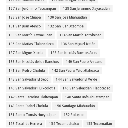
127 San Jerónimo Tecuanipan
128 San Jerónimo Xayacatlán
129 San José Chiapa
130 San José Miahuatlán
131 San Juan Atenco
132 San Juan Atzompa
133 San Martín Texmelucan
134 San Martín Totoltepec
135 San Matías Tlalancaleca
136 San Miguel Ixitlán
137 San Miguel Xoxtla
138 San Nicolás Buenos Aires
139 San Nicolás de los Ranchos
140 San Pablo Anicano
141 San Pedro Cholula
142 San Pedro Yeloixtlahuaca
143 San Salvador El Seco
144 San Salvador El Verde
145 San Salvador Huixcolotla
146 San Sebastián Tlacotepec
147 Santa Catarina Tlaltempan
148 Santa Inés Ahuatempan
149 Santa Isabel Cholula
150 Santiago Miahuatlán
151 Santo Tomás Hueyotlipan
152 Soltepec
153 Tecali de Herrera
154 Tecamachalco
155 Tecomatlán