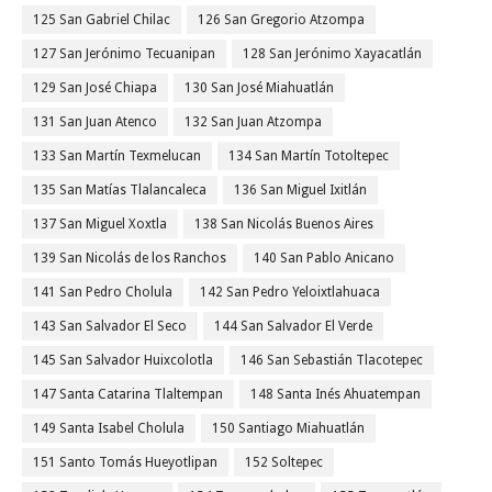
125 San Gabriel Chilac
126 San Gregorio Atzompa
127 San Jerónimo Tecuanipan
128 San Jerónimo Xayacatlán
129 San José Chiapa
130 San José Miahuatlán
131 San Juan Atenco
132 San Juan Atzompa
133 San Martín Texmelucan
134 San Martín Totoltepec
135 San Matías Tlalancaleca
136 San Miguel Ixitlán
137 San Miguel Xoxtla
138 San Nicolás Buenos Aires
139 San Nicolás de los Ranchos
140 San Pablo Anicano
141 San Pedro Cholula
142 San Pedro Yeloixtlahuaca
143 San Salvador El Seco
144 San Salvador El Verde
145 San Salvador Huixcolotla
146 San Sebastián Tlacotepec
147 Santa Catarina Tlaltempan
148 Santa Inés Ahuatempan
149 Santa Isabel Cholula
150 Santiago Miahuatlán
151 Santo Tomás Hueyotlipan
152 Soltepec