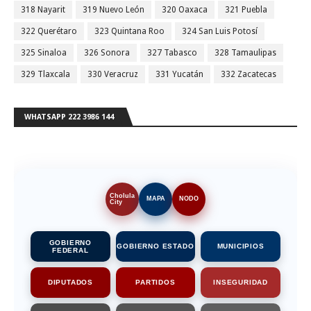
318 Nayarit
319 Nuevo León
320 Oaxaca
321 Puebla
322 Querétaro
323 Quintana Roo
324 San Luis Potosí
325 Sinaloa
326 Sonora
327 Tabasco
328 Tamaulipas
329 Tlaxcala
330 Veracruz
331 Yucatán
332 Zacatecas
WHATSAPP 222 3986 144
Cholula
MAPA
NODO
City
GOBIERNO
GOBIERNO ESTADO
MUNICIPIOS
FEDERAL
DIPUTADOS
PARTIDOS
INSEGURIDAD