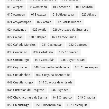
013 Altepexi
014 Amixtlán
015 Amozoc
016 Aquixtla
017 Atempan
018 Atexcal
019 Atlequizayán
020 Atlixco
021 Atoyatempan
022 Atzala
023 Atzitzihuacán
024 Atzitzintla
025 Axutla
026 Ayotoxco de Guerrero
027 Calpan
028 Caltepec
029 Camocuautla
030 Cañada Morelos
031 Caxhuacan
032 Coatepec
033 Coatzingo
034 Cohetzala
035 Cohuecan
036 Coronango
037 Coxcatlán
038 Coyomeapan
039 Coyotepec
040 Cuapiaxtla de Madero
041 Cuautempan
042 Cuautinchán
042 Cuayuca de Andrade
043 Cuautlancingo
044 Cuayuca de Andrade
045 Cuetzalan del Progreso
046 Cuyoaco
047 Chalchicomula de Sesma
048 Chapulco
049 Chiautla
050 Chiautzingo
051 Chiconcuautla
052 Chichiquila