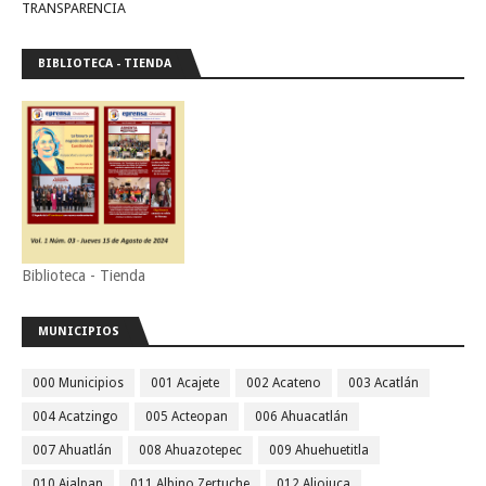
TRANSPARENCIA
BIBLIOTECA - TIENDA
Biblioteca - Tienda
MUNICIPIOS
000 Municipios
001 Acajete
002 Acateno
003 Acatlán
004 Acatzingo
005 Acteopan
006 Ahuacatlán
007 Ahuatlán
008 Ahuazotepec
009 Ahuehuetitla
010 Ajalpan
011 Albino Zertuche
012 Aljojuca