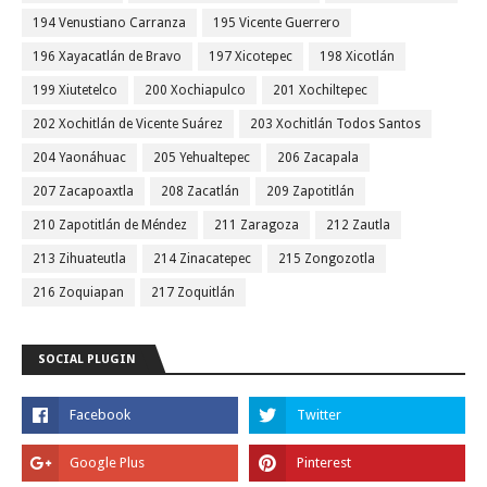
194 Venustiano Carranza
195 Vicente Guerrero
196 Xayacatlán de Bravo
197 Xicotepec
198 Xicotlán
199 Xiutetelco
200 Xochiapulco
201 Xochiltepec
202 Xochitlán de Vicente Suárez
203 Xochitlán Todos Santos
204 Yaonáhuac
205 Yehualtepec
206 Zacapala
207 Zacapoaxtla
208 Zacatlán
209 Zapotitlán
210 Zapotitlán de Méndez
211 Zaragoza
212 Zautla
213 Zihuateutla
214 Zinacatepec
215 Zongozotla
216 Zoquiapan
217 Zoquitlán
SOCIAL PLUGIN