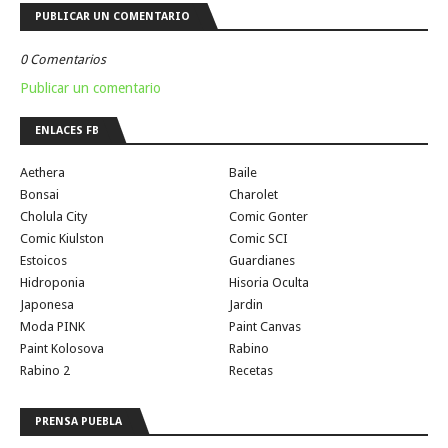
PUBLICAR UN COMENTARIO
0 Comentarios
Publicar un comentario
ENLACES FB
Aethera
Baile
Bonsai
Charolet
Cholula City
Comic Gonter
Comic Kiulston
Comic SCI
Estoicos
Guardianes
Hidroponia
Hisoria Oculta
Japonesa
Jardin
Moda PINK
Paint Canvas
Paint Kolosova
Rabino
Rabino 2
Recetas
PRENSA PUEBLA