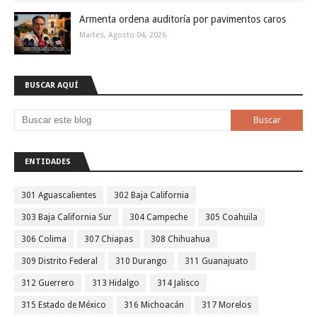
Armenta ordena auditoría por pavimentos caros
Martes, Agosto 04, 2026
BUSCAR AQUÍ
ENTIDADES
301 Aguascalientes
302 Baja California
303 Baja California Sur
304 Campeche
305 Coahuila
306 Colima
307 Chiapas
308 Chihuahua
309 Distrito Federal
310 Durango
311 Guanajuato
312 Guerrero
313 Hidalgo
314 Jalisco
315 Estado de México
316 Michoacán
317 Morelos