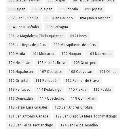
085 Ixtacamaxtitlan
086 Ixtepec
087 Izúcar de Matamoros
088 Jalpan
089 Jolalpan
090 Jonotla
091 Jopala
092 Juan C. Bonilla
093 Juan Galindo
094 Juan N Méndez
094 Juan N. Méndez
095 Lafragua
096 La Magdalena Tlatlauquitepec
097 Libres
098 Los Reyes de Juárez
099 Mazapiltepec de Juárez
100 Mixtla
101 Molcaxac
102 Naupan
103 Nauzontla
104 Nealtican
105 Nicolás Bravo
105 Ocotepec
106 Nopalucan
107 Ocotepec
108 Ocoyucan
109 Olintla
110 Oriental
111 Pahuatlán
112 Palmar de Bravo
113 Pantepec
114 Petlalcingo
115 Piaxtla
116 Puebla
116 Quimixtlán
117 Quecholac
118 Quimixtlán
119 Rafael Lara Grajales
120 San Andrés Cholula
121 San Antonio Cañada
122 San Diego La Mesa Tochimiltzingo
123 San Felipe Teotlancingo
124 San Felipe Tepatlán