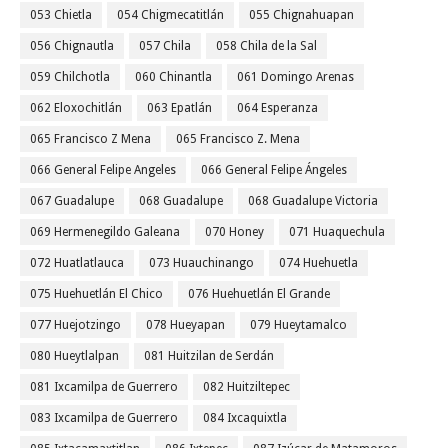
053 Chietla
054 Chigmecatitlán
055 Chignahuapan
056 Chignautla
057 Chila
058 Chila de la Sal
059 Chilchotla
060 Chinantla
061 Domingo Arenas
062 Eloxochitlán
063 Epatlán
064 Esperanza
065 Francisco Z Mena
065 Francisco Z. Mena
066 General Felipe Angeles
066 General Felipe Ángeles
067 Guadalupe
068 Guadalupe
068 Guadalupe Victoria
069 Hermenegildo Galeana
070 Honey
071 Huaquechula
072 Huatlatlauca
073 Huauchinango
074 Huehuetla
075 Huehuetlán El Chico
076 Huehuetlán El Grande
077 Huejotzingo
078 Hueyapan
079 Hueytamalco
080 Hueytlalpan
081 Huitzilan de Serdán
081 Ixcamilpa de Guerrero
082 Huitziltepec
083 Ixcamilpa de Guerrero
084 Ixcaquixtla