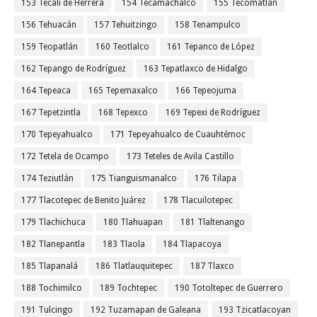
153 Tecali de Herrera
154 Tecamachalco
155 Tecomatlán
156 Tehuacán
157 Tehuitzingo
158 Tenampulco
159 Teopatlán
160 Teotlalco
161 Tepanco de López
162 Tepango de Rodríguez
163 Tepatlaxco de Hidalgo
164 Tepeaca
165 Tepemaxalco
166 Tepeojuma
167 Tepetzintla
168 Tepexco
169 Tepexi de Rodríguez
170 Tepeyahualco
171 Tepeyahualco de Cuauhtémoc
172 Tetela de Ocampo
173 Teteles de Avila Castillo
174 Teziutlán
175 Tianguismanalco
176 Tilapa
177 Tlacotepec de Benito Juárez
178 Tlacuilotepec
179 Tlachichuca
180 Tlahuapan
181 Tlaltenango
182 Tlanepantla
183 Tlaola
184 Tlapacoya
185 Tlapanalá
186 Tlatlauquitepec
187 Tlaxco
188 Tochimilco
189 Tochtepec
190 Totoltepec de Guerrero
191 Tulcingo
192 Tuzamapan de Galeana
193 Tzicatlacoyan