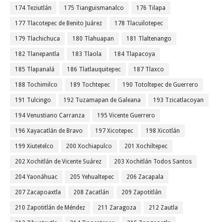
174 Teziutlán
175 Tianguismanalco
176 Tilapa
177 Tlacotepec de Benito Juárez
178 Tlacuilotepec
179 Tlachichuca
180 Tlahuapan
181 Tlaltenango
182 Tlanepantla
183 Tlaola
184 Tlapacoya
185 Tlapanalá
186 Tlatlauquitepec
187 Tlaxco
188 Tochimilco
189 Tochtepec
190 Totoltepec de Guerrero
191 Tulcingo
192 Tuzamapan de Galeana
193 Tzicatlacoyan
194 Venustiano Carranza
195 Vicente Guerrero
196 Xayacatlán de Bravo
197 Xicotepec
198 Xicotlán
199 Xiutetelco
200 Xochiapulco
201 Xochiltepec
202 Xochitlán de Vicente Suárez
203 Xochitlán Todos Santos
204 Yaonáhuac
205 Yehualtepec
206 Zacapala
207 Zacapoaxtla
208 Zacatlán
209 Zapotitlán
210 Zapotitlán de Méndez
211 Zaragoza
212 Zautla