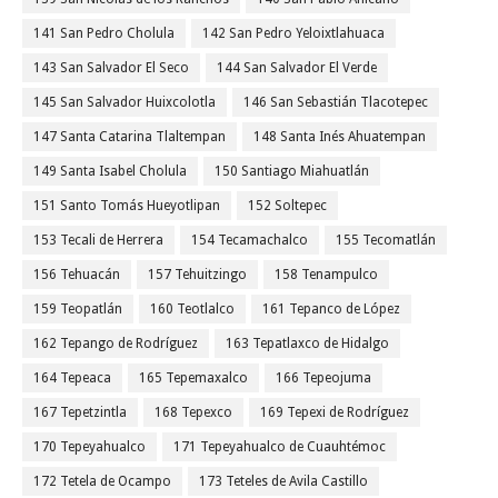
141 San Pedro Cholula
142 San Pedro Yeloixtlahuaca
143 San Salvador El Seco
144 San Salvador El Verde
145 San Salvador Huixcolotla
146 San Sebastián Tlacotepec
147 Santa Catarina Tlaltempan
148 Santa Inés Ahuatempan
149 Santa Isabel Cholula
150 Santiago Miahuatlán
151 Santo Tomás Hueyotlipan
152 Soltepec
153 Tecali de Herrera
154 Tecamachalco
155 Tecomatlán
156 Tehuacán
157 Tehuitzingo
158 Tenampulco
159 Teopatlán
160 Teotlalco
161 Tepanco de López
162 Tepango de Rodríguez
163 Tepatlaxco de Hidalgo
164 Tepeaca
165 Tepemaxalco
166 Tepeojuma
167 Tepetzintla
168 Tepexco
169 Tepexi de Rodríguez
170 Tepeyahualco
171 Tepeyahualco de Cuauhtémoc
172 Tetela de Ocampo
173 Teteles de Avila Castillo