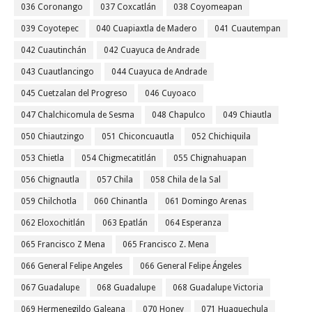
036 Coronango
037 Coxcatlán
038 Coyomeapan
039 Coyotepec
040 Cuapiaxtla de Madero
041 Cuautempan
042 Cuautinchán
042 Cuayuca de Andrade
043 Cuautlancingo
044 Cuayuca de Andrade
045 Cuetzalan del Progreso
046 Cuyoaco
047 Chalchicomula de Sesma
048 Chapulco
049 Chiautla
050 Chiautzingo
051 Chiconcuautla
052 Chichiquila
053 Chietla
054 Chigmecatitlán
055 Chignahuapan
056 Chignautla
057 Chila
058 Chila de la Sal
059 Chilchotla
060 Chinantla
061 Domingo Arenas
062 Eloxochitlán
063 Epatlán
064 Esperanza
065 Francisco Z Mena
065 Francisco Z. Mena
066 General Felipe Angeles
066 General Felipe Ángeles
067 Guadalupe
068 Guadalupe
068 Guadalupe Victoria
069 Hermenegildo Galeana
070 Honey
071 Huaquechula