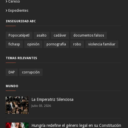
Cereso
Expedientes
INSEGURIDAD ABC
Popocatépetl
asalto
cadáver
documentos falsos
fichasp
opinión
pornografía
robo
violencia familiar
TEMAS RELEVANTES
DAP
corrupción
MUNDO
La Emperatriz Silenciosa
Julio 03, 2026
Hungría redefine el género legal en su Constitución