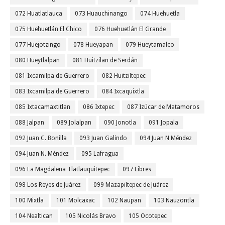
072 Huatlatlauca
073 Huauchinango
074 Huehuetla
075 Huehuetlán El Chico
076 Huehuetlán El Grande
077 Huejotzingo
078 Hueyapan
079 Hueytamalco
080 Hueytlalpan
081 Huitzilan de Serdán
081 Ixcamilpa de Guerrero
082 Huitziltepec
083 Ixcamilpa de Guerrero
084 Ixcaquixtla
085 Ixtacamaxtitlan
086 Ixtepec
087 Izúcar de Matamoros
088 Jalpan
089 Jolalpan
090 Jonotla
091 Jopala
092 Juan C. Bonilla
093 Juan Galindo
094 Juan N Méndez
094 Juan N. Méndez
095 Lafragua
096 La Magdalena Tlatlauquitepec
097 Libres
098 Los Reyes de Juárez
099 Mazapiltepec de Juárez
100 Mixtla
101 Molcaxac
102 Naupan
103 Nauzontla
104 Nealtican
105 Nicolás Bravo
105 Ocotepec