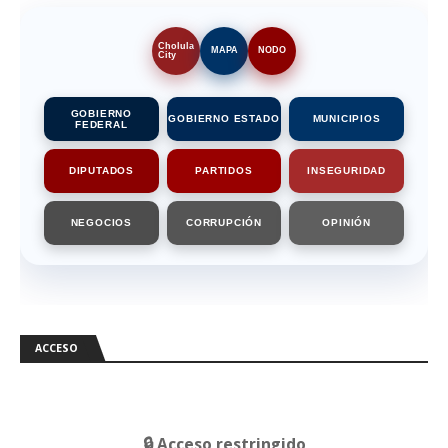
Cholula
MAPA
NODO
City
GOBIERNO
GOBIERNO ESTADO
MUNICIPIOS
FEDERAL
DIPUTADOS
PARTIDOS
INSEGURIDAD
NEGOCIOS
CORRUPCIÓN
OPINIÓN
ACCESO
🔒 Acceso restringido