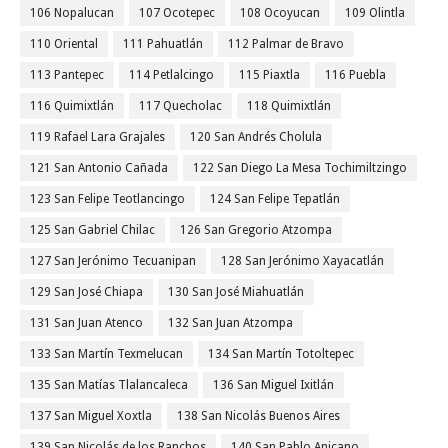
106 Nopalucan
107 Ocotepec
108 Ocoyucan
109 Olintla
110 Oriental
111 Pahuatlán
112 Palmar de Bravo
113 Pantepec
114 Petlalcingo
115 Piaxtla
116 Puebla
116 Quimixtlán
117 Quecholac
118 Quimixtlán
119 Rafael Lara Grajales
120 San Andrés Cholula
121 San Antonio Cañada
122 San Diego La Mesa Tochimiltzingo
123 San Felipe Teotlancingo
124 San Felipe Tepatlán
125 San Gabriel Chilac
126 San Gregorio Atzompa
127 San Jerónimo Tecuanipan
128 San Jerónimo Xayacatlán
129 San José Chiapa
130 San José Miahuatlán
131 San Juan Atenco
132 San Juan Atzompa
133 San Martín Texmelucan
134 San Martín Totoltepec
135 San Matías Tlalancaleca
136 San Miguel Ixitlán
137 San Miguel Xoxtla
138 San Nicolás Buenos Aires
139 San Nicolás de los Ranchos
140 San Pablo Anicano