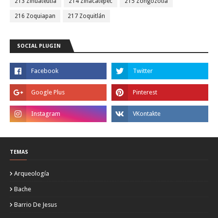
213 Zihuateutla
214 Zinacatepec
215 Zongozotla
216 Zoquiapan
217 Zoquitlán
SOCIAL PLUGIN
TEMAS
Arqueología
Bache
Barrio De Jesus