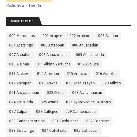
Biblioteca - Tienda
MUNICIPIOS
000 Municipios
001 Acajete
002 Acateno
003 Acatlán
004 Acatzingo
005 Acteopan
006 Ahuacatlán
007 Ahuatlán
008 Ahuazotepec
009 Ahuehuetitla
010 Ajalpan
011 Albino Zertuche
012 Aljojuca
013 Altepexi
014 Amixtlán
015 Amozoc
016 Aquixtla
017 Atempan
018 Atexcal
019 Atlequizayán
020 Atlixco
021 Atoyatempan
022 Atzala
023 Atzitzihuacán
024 Atzitzintla
025 Axutla
026 Ayotoxco de Guerrero
027 Calpan
028 Caltepec
029 Camocuautla
030 Cañada Morelos
031 Caxhuacan
032 Coatepec
033 Coatzingo
034 Cohetzala
035 Cohuecan