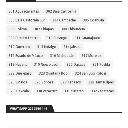
301 Aguascalientes
302 Baja California
303 Baja California Sur
304 Campeche
305 Coahuila
306 Colima
307 Chiapas
308 Chihuahua
309 Distrito Federal
310 Durango
311 Guanajuato
312 Guerrero
313 Hidalgo
314 Jalisco
315 Estado de México
316 Michoacán
317 Morelos
318 Nayarit
319 Nuevo León
320 Oaxaca
321 Puebla
322 Querétaro
323 Quintana Roo
324 San Luis Potosí
325 Sinaloa
326 Sonora
327 Tabasco
328 Tamaulipas
329 Tlaxcala
330 Veracruz
331 Yucatán
332 Zacatecas
WHATSAPP 222 3986 144