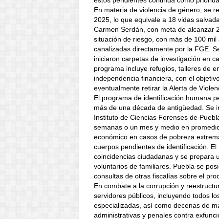
estos pendientes continúa como priorida
En materia de violencia de género, se r
2025, lo que equivale a 18 vidas salvad
Carmen Serdán, con meta de alcanzar 27
situación de riesgo, con más de 100 mil 
canalizadas directamente por la FGE. S
iniciaron carpetas de investigación en c
programa incluye refugios, talleres de
independencia financiera, con el objetivo 
eventualmente retirar la Alerta de Viole
El programa de identificación humana pe
más de una década de antigüedad. Se im
Instituto de Ciencias Forenses de Puebl
semanas o un mes y medio en promedio, 
económico en casos de pobreza extrem
cuerpos pendientes de identificación. El
coincidencias ciudadanas y se prepara u
voluntarios de familiares. Puebla se pos
consultas de otras fiscalías sobre el pro
En combate a la corrupción y reestructu
servidores públicos, incluyendo todos 
especializadas, así como decenas de ma
administrativas y penales contra exfuncio