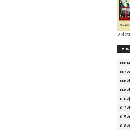
Bibliot
MUN
000 M
003 A
006 A
008 A
010 A
012 Al
015 
018 A