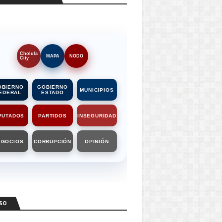
Cholula
MAPA
NODO
City
OBIERNO
GOBIERNO
MUNICIPIOS
EDERAL
ESTADO
PUTADOS
PARTIDOS
INSEGURIDAD
EGOCIOS
CORRUPCIÓN
OPINIÓN
SO