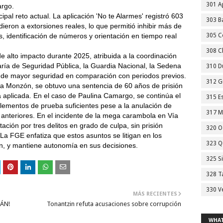
301 A
argo.
cipal reto actual. La aplicación 'No te Alarmes' registró 603
303 Ba
dieron a extorsiones reales, lo que permitió inhibir más de
, identificación de números y orientación en tiempo real
305 C
308 C
e alto impacto durante 2025, atribuida a la coordinación
etaría de Seguridad Pública, la Guardia Nacional, la Sedena
310 D
s de mayor seguridad en comparación con periodos previos.
312 G
ilia Monzón, se obtuvo una sentencia de 60 años de prisión
 aplicada. En el caso de Paulina Camargo, se continúa el
315 E
lementos de prueba suficientes pese a la anulación de
317 M
anteriores. En el incidente de la mega carambola en Vía
ación por tres delitos en grado de culpa, sin prisión
320 O
La FGE enfatiza que estos asuntos se litigan en los
323 Q
n, y mantiene autonomía en sus decisiones.
325 S
328 T
330 V
MÁS RECIENTES
ÁN!
Tonantzin refuta acusaciones sobre corrupción
WHAT