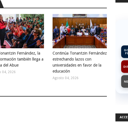
G
onantzin Fernández, la
Continúa Tonantzin Fernández
F
formación también llega a
estrechando lazos con
sa del Abue
universidades en favor de la
DI
educación
o 04, 2026
Agosto 04, 2026
N
ACCE