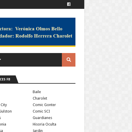
CES FB
a
Baile
Charolet
 City
Comic Gonter
iulston
Comic SCI
s
Guardianes
onia
Hisoria Oculta
sa
Jardin