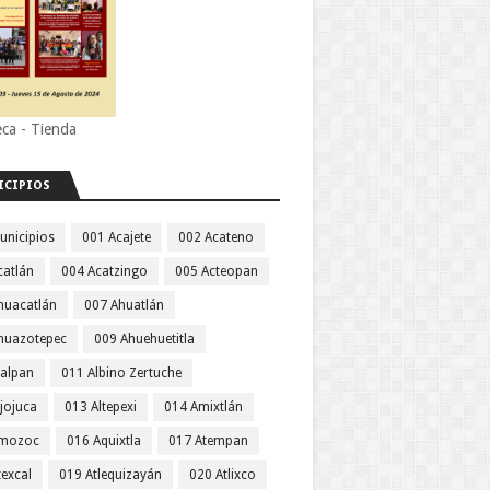
eca - Tienda
ICIPIOS
unicipios
001 Acajete
002 Acateno
catlán
004 Acatzingo
005 Acteopan
huacatlán
007 Ahuatlán
huazotepec
009 Ahuehuetitla
jalpan
011 Albino Zertuche
jojuca
013 Altepexi
014 Amixtlán
Amozoc
016 Aquixtla
017 Atempan
texcal
019 Atlequizayán
020 Atlixco