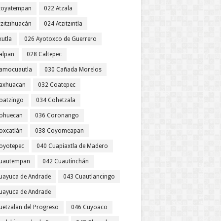
toyatempan
022 Atzala
tzitzihuacán
024 Atzitzintla
xutla
026 Ayotoxco de Guerrero
alpan
028 Caltepec
amocuautla
030 Cañada Morelos
axhuacan
032 Coatepec
oatzingo
034 Cohetzala
ohuecan
036 Coronango
oxcatlán
038 Coyomeapan
oyotepec
040 Cuapiaxtla de Madero
uautempan
042 Cuautinchán
uayuca de Andrade
043 Cuautlancingo
uayuca de Andrade
uetzalan del Progreso
046 Cuyoaco