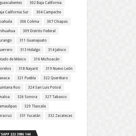
guascalientes
302 Baja California
ja California Sur
304 Campeche
oahuila
306 Colima
307 Chiapas
hihuahua
309 Distrito Federal
urango
311 Guanajuato
uerrero
313 Hidalgo
314 Jalisco
stado de México
316 Michoacán
orelos
318 Nayarit
319 Nuevo León
axaca
321 Puebla
322 Querétaro
uintana Roo
324 San Luis Potosí
inaloa
326 Sonora
327 Tabasco
amaulipas
329 Tlaxcala
eracruz
331 Yucatán
332 Zacatecas
SAPP 222 3986 144