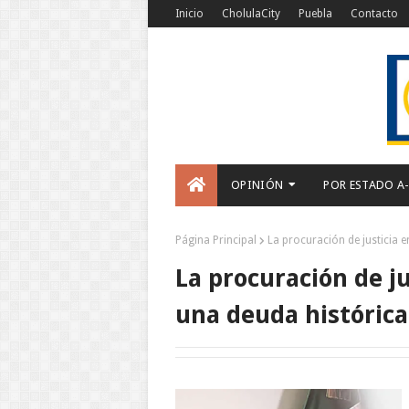
Inicio
CholulaCity
Puebla
Contacto
OPINIÓN
POR ESTADO A
Página Principal
La procuración de justicia e
La procuración de j
una deuda histórica