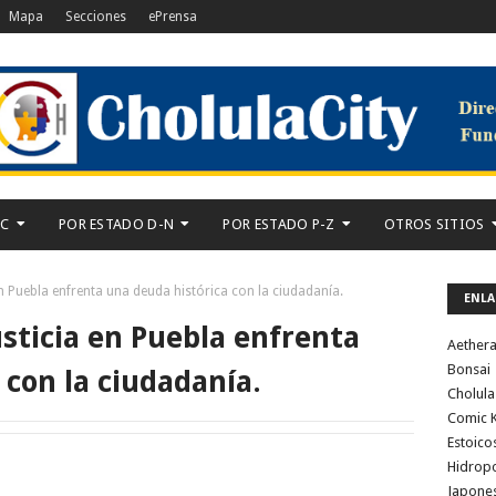
Mapa
Secciones
ePrensa
-C
POR ESTADO D-N
POR ESTADO P-Z
OTROS SITIOS
n Puebla enfrenta una deuda histórica con la ciudadanía.
ENLA
usticia en Puebla enfrenta
Aether
Bonsai
 con la ciudadanía.
Cholula
Comic K
Estoico
Hidrop
Japone