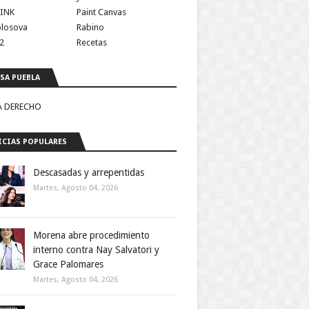
INK
Paint Canvas
olosova
Rabino
2
Recetas
SA PUEBLA
A DERECHO
CIAS POPULARES
Descasadas y arrepentidas
Martes, Agosto 04, 2026
Morena abre procedimiento
interno contra Nay Salvatori y
Grace Palomares
Martes, Agosto 04, 2026