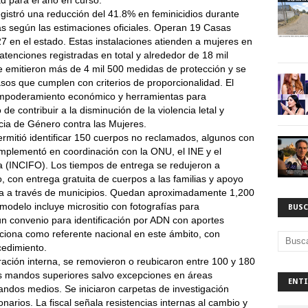
d para el año en curso.
egistró una reducción del 41.8% en feminicidios durante
as según las estimaciones oficiales. Operan 19 Casas
 en el estado. Estas instalaciones atienden a mujeres en
atenciones registradas en total y alrededor de 18 mil
e emitieron más de 4 mil 500 medidas de protección y se
asos que cumplen con criterios de proporcionalidad. El
 empoderamiento económico y herramientas para
de contribuir a la disminución de la violencia letal y
ncia de Género contra las Mujeres.
rmitió identificar 150 cuerpos no reclamados, algunos con
plementó en coordinación con la ONU, el INE y el
a (INCIFO). Los tiempos de entrega se redujeron a
con entrega gratuita de cuerpos a las familias y apoyo
a a través de municipios. Quedan aproximadamente 1,200
 modelo incluye micrositio con fotografías para
BUSC
n convenio para identificación por ADN con aportes
iciona como referente nacional en este ámbito, con
cedimiento.
ración interna, se removieron o reubicaron entre 100 y 180
los mandos superiores salvo excepciones en áreas
ENTI
ndos medios. Se iniciaron carpetas de investigación
narios. La fiscal señala resistencias internas al cambio y