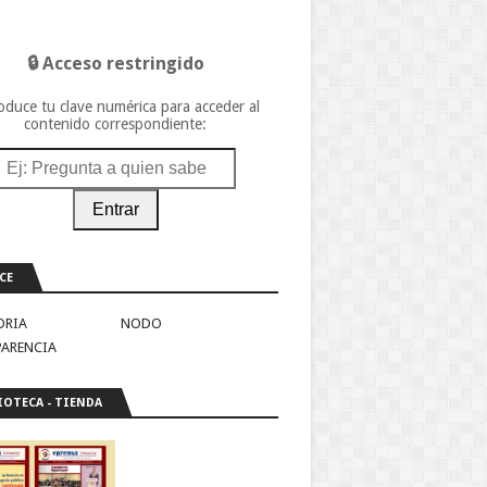
🔒 Acceso restringido
oduce tu clave numérica para acceder al
contenido correspondiente:
Entrar
CE
ORIA
NODO
PARENCIA
IOTECA - TIENDA