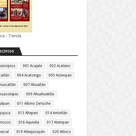
eca - Tienda
ICIPIOS
unicipios
001 Acajete
002 Acateno
catlán
004 Acatzingo
005 Acteopan
huacatlán
007 Ahuatlán
huazotepec
009 Ahuehuetitla
jalpan
011 Albino Zertuche
jojuca
013 Altepexi
014 Amixtlán
Amozoc
016 Aquixtla
017 Atempan
texcal
019 Atlequizayán
020 Atlixco