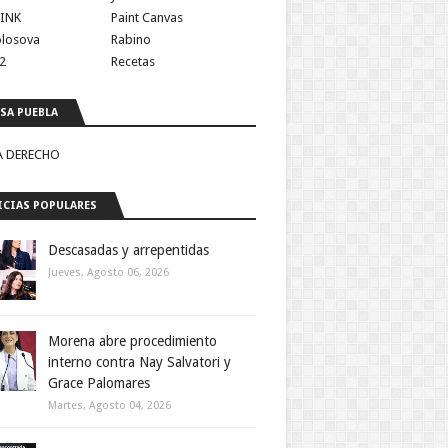
INK
Paint Canvas
olosova
Rabino
2
Recetas
SA PUEBLA
A DERECHO
CIAS POPULARES
Descasadas y arrepentidas
Jueves, Agosto 06, 2026
Morena abre procedimiento
interno contra Nay Salvatori y
Grace Palomares
Martes, Agosto 04, 2026