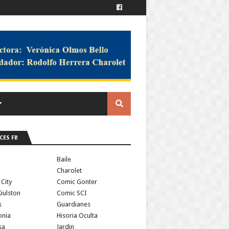
CES FB
a
Baile
Charolet
 City
Comic Gonter
iulston
Comic SCI
s
Guardianes
onia
Hisoria Oculta
sa
Jardin