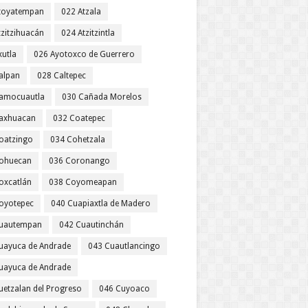
toyatempan
022 Atzala
tzitzihuacán
024 Atzitzintla
xutla
026 Ayotoxco de Guerrero
alpan
028 Caltepec
amocuautla
030 Cañada Morelos
axhuacan
032 Coatepec
oatzingo
034 Cohetzala
ohuecan
036 Coronango
oxcatlán
038 Coyomeapan
oyotepec
040 Cuapiaxtla de Madero
uautempan
042 Cuautinchán
uayuca de Andrade
043 Cuautlancingo
uayuca de Andrade
uetzalan del Progreso
046 Cuyoaco