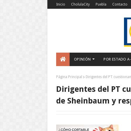
Inicio
CholulaCity
Puebla
Contacto
OPINIÓN
POR ESTADO A
Página Principal
Dirigentes del PT cuestion
Dirigentes del PT c
de Sheinbaum y re