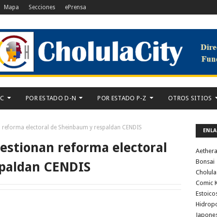
Mapa
Secciones
ePrensa
-C
POR ESTADO D-N
POR ESTADO P-Z
OTROS SITIOS
an reforma electoral de Sheinbaum y respaldan CENDIS
ENLA
uestionan reforma electoral
Aether
Bonsai
spaldan CENDIS
Cholula
Comic K
Estoico
Hidrop
Japone