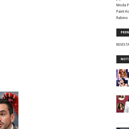
Moda P
Paint K
Rabino 
PREN
REVIST
NOTI