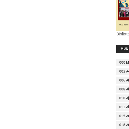
Bibliot
MUN
000 M
003 A
006 A
008 A
010 A
012 Al
015 
018 A