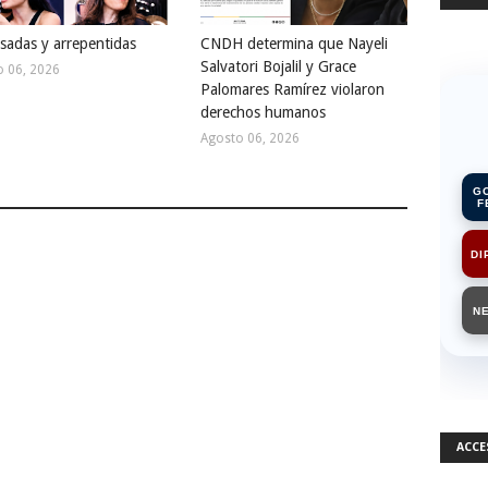
sadas y arrepentidas
CNDH determina que Nayeli
Salvatori Bojalil y Grace
o 06, 2026
Palomares Ramírez violaron
derechos humanos
Agosto 06, 2026
G
F
DI
N
ACCE