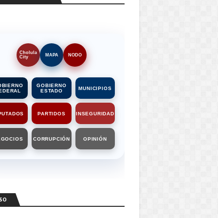
Cholula
MAPA
NODO
City
OBIERNO
GOBIERNO
MUNICIPIOS
EDERAL
ESTADO
PUTADOS
PARTIDOS
INSEGURIDAD
EGOCIOS
CORRUPCIÓN
OPINIÓN
SO