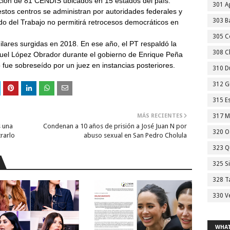
ción de 81 CENDIS ubicados en 15 estados del país.
301 A
stos centros se administran por autoridades federales y
303 Ba
tido del Trabajo no permitirá retrocesos democráticos en
305 C
lares surgidas en 2018. En ese año, el PT respaldó la
308 C
uel López Obrador durante el gobierno de Enrique Peña
 fue sobreseído por un juez en instancias posteriores.
310 D
312 G
315 E
MÁS RECIENTES
317 M
s una
Condenan a 10 años de prisión a José Juan N por
320 O
rarlo
abuso sexual en San Pedro Cholula
323 Q
325 S
328 T
330 V
WHAT