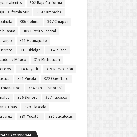
guascalientes
302 Baja California
ja California Sur
304 Campeche
oahuila
306 Colima
307 Chiapas
hihuahua
309 Distrito Federal
urango
311 Guanajuato
uerrero
313 Hidalgo
314 Jalisco
stado de México
316 Michoacán
orelos
318 Nayarit
319 Nuevo León
axaca
321 Puebla
322 Querétaro
uintana Roo
324 San Luis Potosí
inaloa
326 Sonora
327 Tabasco
amaulipas
329 Tlaxcala
eracruz
331 Yucatán
332 Zacatecas
SAPP 222 3986 144