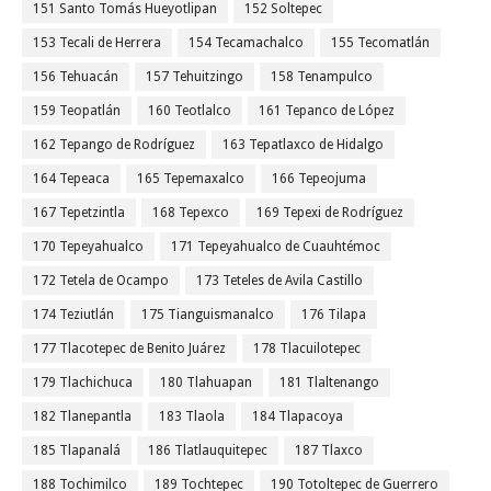
151 Santo Tomás Hueyotlipan
152 Soltepec
153 Tecali de Herrera
154 Tecamachalco
155 Tecomatlán
156 Tehuacán
157 Tehuitzingo
158 Tenampulco
159 Teopatlán
160 Teotlalco
161 Tepanco de López
162 Tepango de Rodríguez
163 Tepatlaxco de Hidalgo
164 Tepeaca
165 Tepemaxalco
166 Tepeojuma
167 Tepetzintla
168 Tepexco
169 Tepexi de Rodríguez
170 Tepeyahualco
171 Tepeyahualco de Cuauhtémoc
172 Tetela de Ocampo
173 Teteles de Avila Castillo
174 Teziutlán
175 Tianguismanalco
176 Tilapa
177 Tlacotepec de Benito Juárez
178 Tlacuilotepec
179 Tlachichuca
180 Tlahuapan
181 Tlaltenango
182 Tlanepantla
183 Tlaola
184 Tlapacoya
185 Tlapanalá
186 Tlatlauquitepec
187 Tlaxco
188 Tochimilco
189 Tochtepec
190 Totoltepec de Guerrero