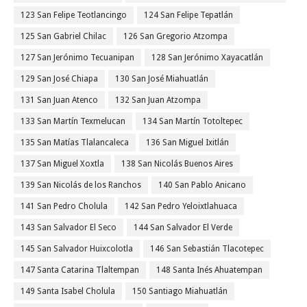
123 San Felipe Teotlancingo
124 San Felipe Tepatlán
125 San Gabriel Chilac
126 San Gregorio Atzompa
127 San Jerónimo Tecuanipan
128 San Jerónimo Xayacatlán
129 San José Chiapa
130 San José Miahuatlán
131 San Juan Atenco
132 San Juan Atzompa
133 San Martín Texmelucan
134 San Martín Totoltepec
135 San Matías Tlalancaleca
136 San Miguel Ixitlán
137 San Miguel Xoxtla
138 San Nicolás Buenos Aires
139 San Nicolás de los Ranchos
140 San Pablo Anicano
141 San Pedro Cholula
142 San Pedro Yeloixtlahuaca
143 San Salvador El Seco
144 San Salvador El Verde
145 San Salvador Huixcolotla
146 San Sebastián Tlacotepec
147 Santa Catarina Tlaltempan
148 Santa Inés Ahuatempan
149 Santa Isabel Cholula
150 Santiago Miahuatlán