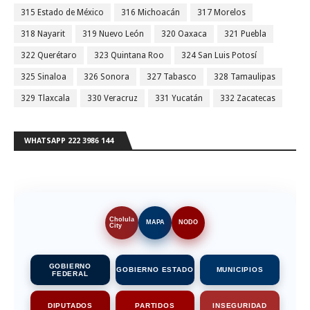
315 Estado de México
316 Michoacán
317 Morelos
318 Nayarit
319 Nuevo León
320 Oaxaca
321 Puebla
322 Querétaro
323 Quintana Roo
324 San Luis Potosí
325 Sinaloa
326 Sonora
327 Tabasco
328 Tamaulipas
329 Tlaxcala
330 Veracruz
331 Yucatán
332 Zacatecas
WHATSAPP 222 3986 144
Cholula
MAPA
NODO
City
GOBIERNO
GOBIERNO ESTADO
MUNICIPIOS
FEDERAL
DIPUTADOS
PARTIDOS
INSEGURIDAD