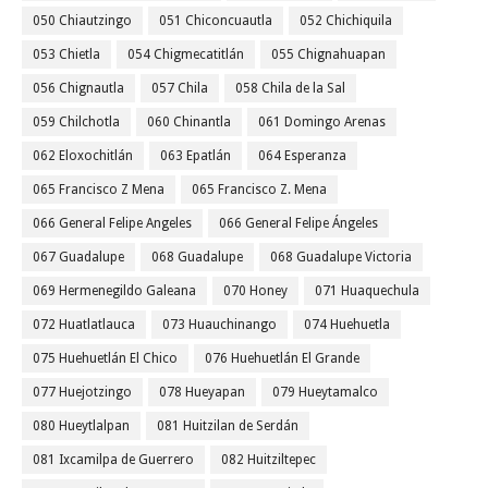
050 Chiautzingo
051 Chiconcuautla
052 Chichiquila
053 Chietla
054 Chigmecatitlán
055 Chignahuapan
056 Chignautla
057 Chila
058 Chila de la Sal
059 Chilchotla
060 Chinantla
061 Domingo Arenas
062 Eloxochitlán
063 Epatlán
064 Esperanza
065 Francisco Z Mena
065 Francisco Z. Mena
066 General Felipe Angeles
066 General Felipe Ángeles
067 Guadalupe
068 Guadalupe
068 Guadalupe Victoria
069 Hermenegildo Galeana
070 Honey
071 Huaquechula
072 Huatlatlauca
073 Huauchinango
074 Huehuetla
075 Huehuetlán El Chico
076 Huehuetlán El Grande
077 Huejotzingo
078 Hueyapan
079 Hueytamalco
080 Hueytlalpan
081 Huitzilan de Serdán
081 Ixcamilpa de Guerrero
082 Huitziltepec