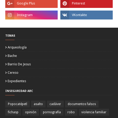
TEMAS
Arqueología
Bache
Barrio De Jesus
Cereso
Expedientes
INSEGURIDAD ABC
Popocatépetl
asalto
cadáver
documentos falsos
fichasp
opinión
pornografía
robo
violencia familiar