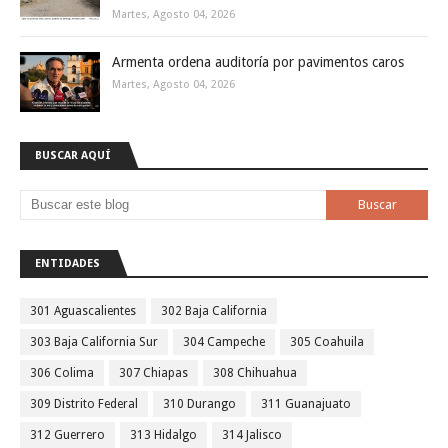
Martes, Agosto 04, 2026
Armenta ordena auditoría por pavimentos caros
Martes, Agosto 04, 2026
BUSCAR AQUÍ
ENTIDADES
301 Aguascalientes
302 Baja California
303 Baja California Sur
304 Campeche
305 Coahuila
306 Colima
307 Chiapas
308 Chihuahua
309 Distrito Federal
310 Durango
311 Guanajuato
312 Guerrero
313 Hidalgo
314 Jalisco