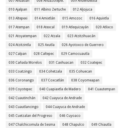
007 Ahuatlán
008 Ahuazotepec
009 Ahuehuetitla
010 Ajalpan
011 Albino Zertuche
012 Aljojuca
013 Altepexi
014 Amixtlán
015 Amozoc
016 Aquixtla
017 Atempan
018 Atexcal
019 Atlequizayán
020 Atlixco
021 Atoyatempan
022 Atzala
023 Atzitzihuacán
024 Atzitzintla
025 Axutla
026 Ayotoxco de Guerrero
027 Calpan
028 Caltepec
029 Camocuautla
030 Cañada Morelos
031 Caxhuacan
032 Coatepec
033 Coatzingo
034 Cohetzala
035 Cohuecan
036 Coronango
037 Coxcatlán
038 Coyomeapan
039 Coyotepec
040 Cuapiaxtla de Madero
041 Cuautempan
042 Cuautinchán
042 Cuayuca de Andrade
043 Cuautlancingo
044 Cuayuca de Andrade
045 Cuetzalan del Progreso
046 Cuyoaco
047 Chalchicomula de Sesma
048 Chapulco
049 Chiautla