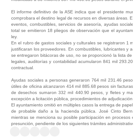
El informe definitivo de la ASE indica que el presidente muni
comprobara el destino legal de recursos en diversas áreas. Entre
eventos, combustibles, servicios de asesoría, ayudas sociales, 
total se emitieron 18 pliegos de observación que el ayuntamient
ley. 
En el rubro de gastos sociales y culturales se registraron 1 mill
justificaran los proveedores. En combustibles, lubricantes y ad
se entregaron bitácoras de uso, no se proporcionó la lista de veh
legales, auditorías y contabilidad acumularon 841 mil 293.20 
contractual. 
Ayudas sociales a personas generaron 764 mil 231.46 pesos sin 
útiles de oficina alcanzaron 414 mil 885.68 pesos sin facturas q
de desechos sumaron 332 mil 440.90 pesos, y fletes y manio
excepción a licitación pública, procedimientos de adjudicación ni 
El ayuntamiento omitió en múltiples casos la entrega de papeles 
de probable daño a la hacienda pública. José Cinto Bernal, 
mientras se menciona su posible participación en procesos elec
presunción, pendiente de los siguientes trámites administrativos