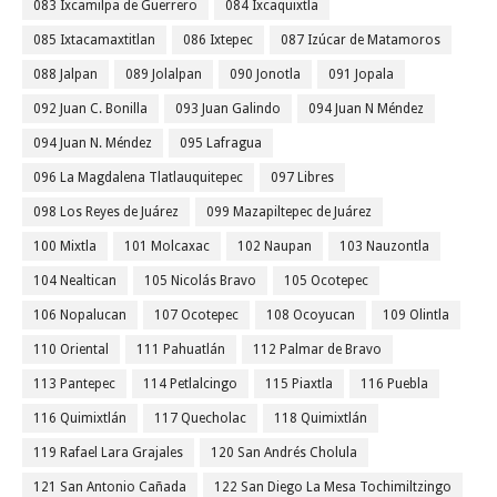
083 Ixcamilpa de Guerrero
084 Ixcaquixtla
085 Ixtacamaxtitlan
086 Ixtepec
087 Izúcar de Matamoros
088 Jalpan
089 Jolalpan
090 Jonotla
091 Jopala
092 Juan C. Bonilla
093 Juan Galindo
094 Juan N Méndez
094 Juan N. Méndez
095 Lafragua
096 La Magdalena Tlatlauquitepec
097 Libres
098 Los Reyes de Juárez
099 Mazapiltepec de Juárez
100 Mixtla
101 Molcaxac
102 Naupan
103 Nauzontla
104 Nealtican
105 Nicolás Bravo
105 Ocotepec
106 Nopalucan
107 Ocotepec
108 Ocoyucan
109 Olintla
110 Oriental
111 Pahuatlán
112 Palmar de Bravo
113 Pantepec
114 Petlalcingo
115 Piaxtla
116 Puebla
116 Quimixtlán
117 Quecholac
118 Quimixtlán
119 Rafael Lara Grajales
120 San Andrés Cholula
121 San Antonio Cañada
122 San Diego La Mesa Tochimiltzingo