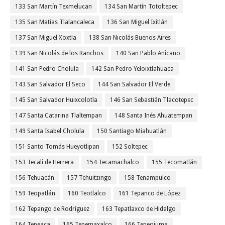
133 San Martín Texmelucan
134 San Martín Totoltepec
135 San Matías Tlalancaleca
136 San Miguel Ixitlán
137 San Miguel Xoxtla
138 San Nicolás Buenos Aires
139 San Nicolás de los Ranchos
140 San Pablo Anicano
141 San Pedro Cholula
142 San Pedro Yeloixtlahuaca
143 San Salvador El Seco
144 San Salvador El Verde
145 San Salvador Huixcolotla
146 San Sebastián Tlacotepec
147 Santa Catarina Tlaltempan
148 Santa Inés Ahuatempan
149 Santa Isabel Cholula
150 Santiago Miahuatlán
151 Santo Tomás Hueyotlipan
152 Soltepec
153 Tecali de Herrera
154 Tecamachalco
155 Tecomatlán
156 Tehuacán
157 Tehuitzingo
158 Tenampulco
159 Teopatlán
160 Teotlalco
161 Tepanco de López
162 Tepango de Rodríguez
163 Tepatlaxco de Hidalgo
164 Tepeaca
165 Tepemaxalco
166 Tepeojuma