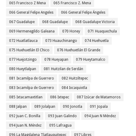
065 Francisco Z Mena
065 Francisco Z. Mena
066 General Felipe Angeles
066 General Felipe Ángeles
067 Guadalupe
068 Guadalupe
068 Guadalupe Victoria
069 Hermenegildo Galeana
070 Honey
071 Huaquechula
072 Huatlatlauca
073 Huauchinango
074 Huehuetla
075 Huehuetlán El Chico
076 Huehuetlán El Grande
077 Huejotzingo
078 Hueyapan
079 Hueytamalco
080 Hueytlalpan
081 Huitzilan de Serdán
081 Ixcamilpa de Guerrero
082 Huitziltepec
083 Ixcamilpa de Guerrero
084 Ixcaquixtla
085 Ixtacamaxtitlan
086 Ixtepec
087 Izúcar de Matamoros
088 Jalpan
089 Jolalpan
090 Jonotla
091 Jopala
092 Juan C. Bonilla
093 Juan Galindo
094 Juan N Méndez
094 Juan N. Méndez
095 Lafragua
096 La Magdalena Tlatlauquitepec
097 Libres