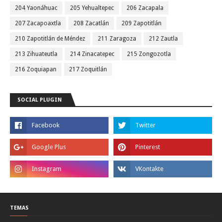
204 Yaonáhuac
205 Yehualtepec
206 Zacapala
207 Zacapoaxtla
208 Zacatlán
209 Zapotitlán
210 Zapotitlán de Méndez
211 Zaragoza
212 Zautla
213 Zihuateutla
214 Zinacatepec
215 Zongozotla
216 Zoquiapan
217 Zoquitlán
SOCIAL PLUGIN
TEMAS