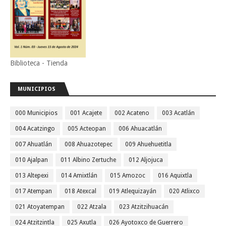
Biblioteca - Tienda
MUNICIPIOS
000 Municipios
001 Acajete
002 Acateno
003 Acatlán
004 Acatzingo
005 Acteopan
006 Ahuacatlán
007 Ahuatlán
008 Ahuazotepec
009 Ahuehuetitla
010 Ajalpan
011 Albino Zertuche
012 Aljojuca
013 Altepexi
014 Amixtlán
015 Amozoc
016 Aquixtla
017 Atempan
018 Atexcal
019 Atlequizayán
020 Atlixco
021 Atoyatempan
022 Atzala
023 Atzitzihuacán
024 Atzitzintla
025 Axutla
026 Ayotoxco de Guerrero