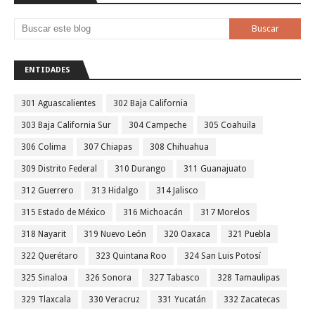
ENTIDADES
301 Aguascalientes
302 Baja California
303 Baja California Sur
304 Campeche
305 Coahuila
306 Colima
307 Chiapas
308 Chihuahua
309 Distrito Federal
310 Durango
311 Guanajuato
312 Guerrero
313 Hidalgo
314 Jalisco
315 Estado de México
316 Michoacán
317 Morelos
318 Nayarit
319 Nuevo León
320 Oaxaca
321 Puebla
322 Querétaro
323 Quintana Roo
324 San Luis Potosí
325 Sinaloa
326 Sonora
327 Tabasco
328 Tamaulipas
329 Tlaxcala
330 Veracruz
331 Yucatán
332 Zacatecas