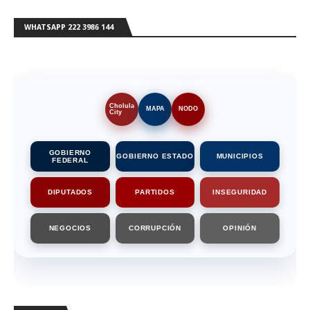
WHATSAPP 222 3986 144
Cholula
MAPA
NODO
City
GOBIERNO
GOBIERNO ESTADO
MUNICIPIOS
FEDERAL
DIPUTADOS
PARTIDOS
INSEGURIDAD
NEGOCIOS
CORRUPCIÓN
OPINIÓN