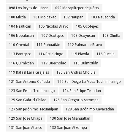
098 Los Reyes de Juárez
099 Mazapiltepec de Juárez
100 Mixtla
101 Molcaxac
102 Naupan
103 Nauzontla
104 Nealtican
105 Nicolás Bravo
105 Ocotepec
106 Nopalucan
107 Ocotepec
108 Ocoyucan
109 Olintla
110 Oriental
111 Pahuatlán
112 Palmar de Bravo
113 Pantepec
114 Petlalcingo
115 Piaxtla
116 Puebla
116 Quimixtlán
117 Quecholac
118 Quimixtlán
119 Rafael Lara Grajales
120 San Andrés Cholula
121 San Antonio Cañada
122 San Diego La Mesa Tochimiltzingo
123 San Felipe Teotlancingo
124 San Felipe Tepatlán
125 San Gabriel Chilac
126 San Gregorio Atzompa
127 San Jerónimo Tecuanipan
128 San Jerónimo Xayacatlán
129 San José Chiapa
130 San José Miahuatlán
131 San Juan Atenco
132 San Juan Atzompa