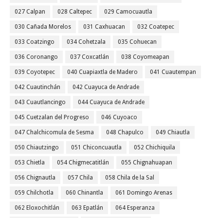
027 Calpan
028 Caltepec
029 Camocuautla
030 Cañada Morelos
031 Caxhuacan
032 Coatepec
033 Coatzingo
034 Cohetzala
035 Cohuecan
036 Coronango
037 Coxcatlán
038 Coyomeapan
039 Coyotepec
040 Cuapiaxtla de Madero
041 Cuautempan
042 Cuautinchán
042 Cuayuca de Andrade
043 Cuautlancingo
044 Cuayuca de Andrade
045 Cuetzalan del Progreso
046 Cuyoaco
047 Chalchicomula de Sesma
048 Chapulco
049 Chiautla
050 Chiautzingo
051 Chiconcuautla
052 Chichiquila
053 Chietla
054 Chigmecatitlán
055 Chignahuapan
056 Chignautla
057 Chila
058 Chila de la Sal
059 Chilchotla
060 Chinantla
061 Domingo Arenas
062 Eloxochitlán
063 Epatlán
064 Esperanza