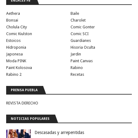
ENLACES FB
Aethera
Baile
Bonsai
Charolet
Cholula City
Comic Gonter
Comic Kiulston
Comic SCI
Estoicos
Guardianes
Hidroponia
Hisoria Oculta
Japonesa
Jardin
Moda PINK
Paint Canvas
Paint Kolosova
Rabino
Rabino 2
Recetas
PRENSA PUEBLA
REVISTA DERECHO
NOTICIAS POPULARES
Descasadas y arrepentidas