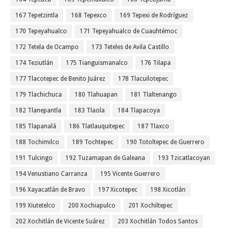
167 Tepetzintla
168 Tepexco
169 Tepexi de Rodríguez
170 Tepeyahualco
171 Tepeyahualco de Cuauhtémoc
172 Tetela de Ocampo
173 Teteles de Avila Castillo
174 Teziutlán
175 Tianguismanalco
176 Tilapa
177 Tlacotepec de Benito Juárez
178 Tlacuilotepec
179 Tlachichuca
180 Tlahuapan
181 Tlaltenango
182 Tlanepantla
183 Tlaola
184 Tlapacoya
185 Tlapanalá
186 Tlatlauquitepec
187 Tlaxco
188 Tochimilco
189 Tochtepec
190 Totoltepec de Guerrero
191 Tulcingo
192 Tuzamapan de Galeana
193 Tzicatlacoyan
194 Venustiano Carranza
195 Vicente Guerrero
196 Xayacatlán de Bravo
197 Xicotepec
198 Xicotlán
199 Xiutetelco
200 Xochiapulco
201 Xochiltepec
202 Xochitlán de Vicente Suárez
203 Xochitlán Todos Santos