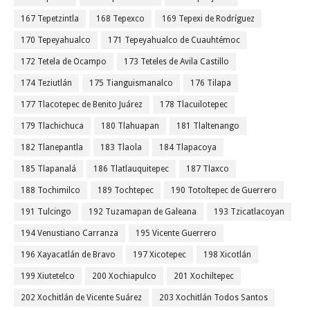
167 Tepetzintla
168 Tepexco
169 Tepexi de Rodríguez
170 Tepeyahualco
171 Tepeyahualco de Cuauhtémoc
172 Tetela de Ocampo
173 Teteles de Avila Castillo
174 Teziutlán
175 Tianguismanalco
176 Tilapa
177 Tlacotepec de Benito Juárez
178 Tlacuilotepec
179 Tlachichuca
180 Tlahuapan
181 Tlaltenango
182 Tlanepantla
183 Tlaola
184 Tlapacoya
185 Tlapanalá
186 Tlatlauquitepec
187 Tlaxco
188 Tochimilco
189 Tochtepec
190 Totoltepec de Guerrero
191 Tulcingo
192 Tuzamapan de Galeana
193 Tzicatlacoyan
194 Venustiano Carranza
195 Vicente Guerrero
196 Xayacatlán de Bravo
197 Xicotepec
198 Xicotlán
199 Xiutetelco
200 Xochiapulco
201 Xochiltepec
202 Xochitlán de Vicente Suárez
203 Xochitlán Todos Santos