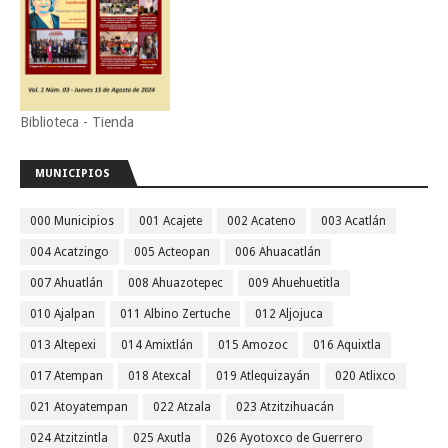
Biblioteca - Tienda
MUNICIPIOS
000 Municipios
001 Acajete
002 Acateno
003 Acatlán
004 Acatzingo
005 Acteopan
006 Ahuacatlán
007 Ahuatlán
008 Ahuazotepec
009 Ahuehuetitla
010 Ajalpan
011 Albino Zertuche
012 Aljojuca
013 Altepexi
014 Amixtlán
015 Amozoc
016 Aquixtla
017 Atempan
018 Atexcal
019 Atlequizayán
020 Atlixco
021 Atoyatempan
022 Atzala
023 Atzitzihuacán
024 Atzitzintla
025 Axutla
026 Ayotoxco de Guerrero