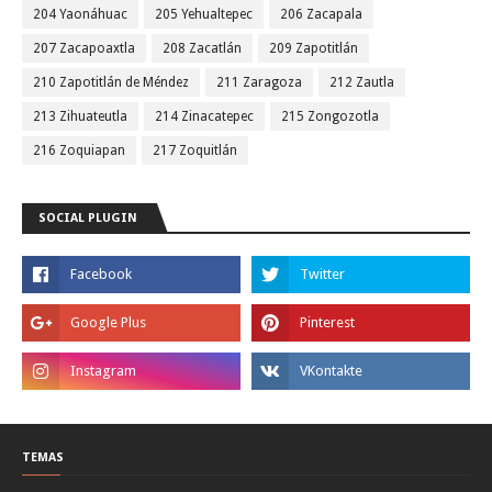
204 Yaonáhuac
205 Yehualtepec
206 Zacapala
207 Zacapoaxtla
208 Zacatlán
209 Zapotitlán
210 Zapotitlán de Méndez
211 Zaragoza
212 Zautla
213 Zihuateutla
214 Zinacatepec
215 Zongozotla
216 Zoquiapan
217 Zoquitlán
SOCIAL PLUGIN
TEMAS