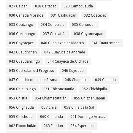
027 Calpan
028 Caltepec
029 Camocuautla
030 Cañada Morelos
031 Caxhuacan
032 Coatepec
033 Coatzingo
034 Cohetzala
035 Cohuecan
036 Coronango
037 Coxcatlán
038 Coyomeapan
039 Coyotepec
040 Cuapiaxtla de Madero
041 Cuautempan
042 Cuautinchán
042 Cuayuca de Andrade
043 Cuautlancingo
044 Cuayuca de Andrade
045 Cuetzalan del Progreso
046 Cuyoaco
047 Chalchicomula de Sesma
048 Chapulco
049 Chiautla
050 Chiautzingo
051 Chiconcuautla
052 Chichiquila
053 Chietla
054 Chigmecatitlán
055 Chignahuapan
056 Chignautla
057 Chila
058 Chila de la Sal
059 Chilchotla
060 Chinantla
061 Domingo Arenas
062 Eloxochitlán
063 Epatlán
064 Esperanza