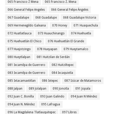
065 Francisco Z Mena
065 Francisco Z. Mena
066 General Felipe Angeles
066 General Felipe Ángeles
067 Guadalupe
068 Guadalupe
068 Guadalupe Victoria
069 Hermenegildo Galeana
070 Honey
071 Huaquechula
072 Huatlatlauca
073 Huauchinango
074 Huehuetla
075 Huehuetlán El Chico
076 Huehuetlán El Grande
077 Huejotzingo
078 Hueyapan
079 Hueytamalco
080 Hueytlalpan
081 Huitzilan de Serdán
081 Ixcamilpa de Guerrero
082 Huitziltepec
083 Ixcamilpa de Guerrero
084 Ixcaquixtla
085 Ixtacamaxtitlan
086 Ixtepec
087 Izúcar de Matamoros
088 Jalpan
089 Jolalpan
090 Jonotla
091 Jopala
092 Juan C. Bonilla
093 Juan Galindo
094 Juan N Méndez
094 Juan N. Méndez
095 Lafragua
096 La Magdalena Tlatlauquitepec
097 Libres