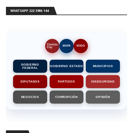
WHATSAPP 222 3986 144
Cholula
MAPA
NODO
City
GOBIERNO
GOBIERNO ESTADO
MUNICIPIOS
FEDERAL
DIPUTADOS
PARTIDOS
INSEGURIDAD
NEGOCIOS
CORRUPCIÓN
OPINIÓN