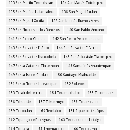
133 San Martín Texmelucan
134 San Martín Totoltepec
135 San Matías Tlalancaleca
136 San Miguel Ixitlán
137 San Miguel Xoxtla
138 San Nicolás Buenos Aires
139 San Nicolás de los Ranchos
140 San Pablo Anicano
141 San Pedro Cholula
142 San Pedro Yeloixtlahuaca
143 San Salvador El Seco
144 San Salvador El Verde
145 San Salvador Huixcolotla
146 San Sebastián Tlacotepec
147 Santa Catarina Tlaltempan
148 Santa Inés Ahuatempan
149 Santa Isabel Cholula
150 Santiago Miahuatlán
151 Santo Tomás Hueyotlipan
152 Soltepec
153 Tecali de Herrera
154 Tecamachalco
155 Tecomatlán
156 Tehuacán
157 Tehuitzingo
158 Tenampulco
159 Teopatlán
160 Teotlalco
161 Tepanco de López
162 Tepango de Rodríguez
163 Tepatlaxco de Hidalgo
164 Tepeaca
165 Tepemaxalco
166 Tepeojuma