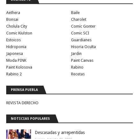
Aethera
Baile
Bonsai
Charolet
Cholula City
Comic Gonter
Comic Kiulston
Comic SCI
Estoicos
Guardianes
Hidroponia
Hisoria Oculta
Japonesa
Jardin
Moda PINK
Paint Canvas
Paint Kolosova
Rabino
Rabino 2
Recetas
PRENSA PUEBLA
REVISTA DERECHO
NOTICIAS POPULARES
Descasadas y arrepentidas