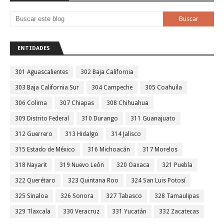
ENTIDADES
301 Aguascalientes
302 Baja California
303 Baja California Sur
304 Campeche
305 Coahuila
306 Colima
307 Chiapas
308 Chihuahua
309 Distrito Federal
310 Durango
311 Guanajuato
312 Guerrero
313 Hidalgo
314 Jalisco
315 Estado de México
316 Michoacán
317 Morelos
318 Nayarit
319 Nuevo León
320 Oaxaca
321 Puebla
322 Querétaro
323 Quintana Roo
324 San Luis Potosí
325 Sinaloa
326 Sonora
327 Tabasco
328 Tamaulipas
329 Tlaxcala
330 Veracruz
331 Yucatán
332 Zacatecas