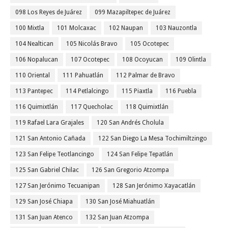
098 Los Reyes de Juárez
099 Mazapiltepec de Juárez
100 Mixtla
101 Molcaxac
102 Naupan
103 Nauzontla
104 Nealtican
105 Nicolás Bravo
105 Ocotepec
106 Nopalucan
107 Ocotepec
108 Ocoyucan
109 Olintla
110 Oriental
111 Pahuatlán
112 Palmar de Bravo
113 Pantepec
114 Petlalcingo
115 Piaxtla
116 Puebla
116 Quimixtlán
117 Quecholac
118 Quimixtlán
119 Rafael Lara Grajales
120 San Andrés Cholula
121 San Antonio Cañada
122 San Diego La Mesa Tochimiltzingo
123 San Felipe Teotlancingo
124 San Felipe Tepatlán
125 San Gabriel Chilac
126 San Gregorio Atzompa
127 San Jerónimo Tecuanipan
128 San Jerónimo Xayacatlán
129 San José Chiapa
130 San José Miahuatlán
131 San Juan Atenco
132 San Juan Atzompa