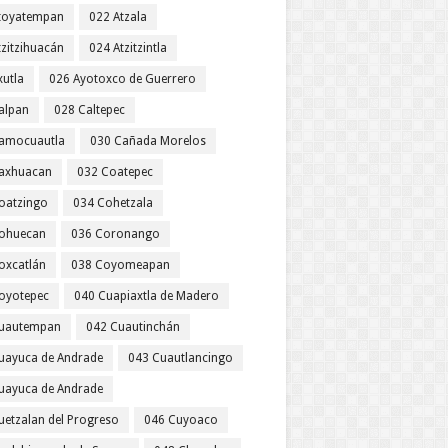
toyatempan
022 Atzala
tzitzihuacán
024 Atzitzintla
xutla
026 Ayotoxco de Guerrero
alpan
028 Caltepec
amocuautla
030 Cañada Morelos
axhuacan
032 Coatepec
oatzingo
034 Cohetzala
ohuecan
036 Coronango
oxcatlán
038 Coyomeapan
oyotepec
040 Cuapiaxtla de Madero
uautempan
042 Cuautinchán
uayuca de Andrade
043 Cuautlancingo
uayuca de Andrade
uetzalan del Progreso
046 Cuyoaco