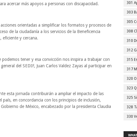
301 A
para acercar más apoyos a personas con discapacidad.
303 Ba
305 C
 acciones orientadas a simplificar los formatos y procesos de
acceso de la ciudadanía a los servicios de la Beneficencia
308 C
 eficiente y cercana.
310 D
312 G
ue podemos tener y esa convicción nos inspira a trabajar con
315 E
r general del SEDIF, Juan Carlos Valdez Zayas al participar en
317 M
320 O
323 Q
te esta jornada contribuirán a ampliar el impacto de las
325 S
l país, en concordancia con los principios de inclusión,
el Gobierno de México, encabezado por la presidenta Claudia
328 T
330 V
WHAT