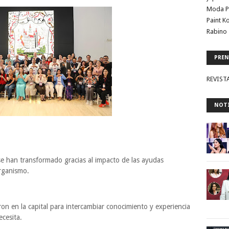
Moda P
Paint K
Rabino 
PREN
REVIST
NOTI
se han transformado gracias al impacto de las ayudas
organismo.
n en la capital para intercambiar conocimiento y experiencia
ecesita.