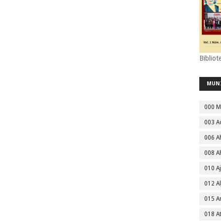
Bibliot
MUN
000 M
003 A
006 A
008 A
010 A
012 Al
015 
018 A