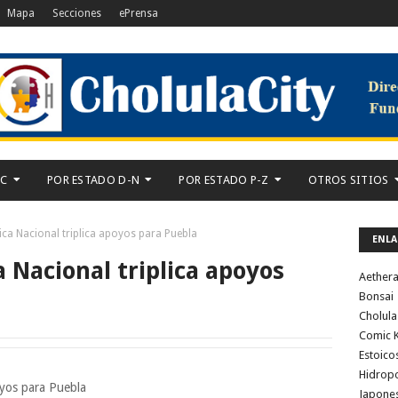
Mapa
Secciones
ePrensa
-C
POR ESTADO D-N
POR ESTADO P-Z
OTROS SITIOS
ica Nacional triplica apoyos para Puebla
ENLA
 Nacional triplica apoyos
Aether
Bonsai
Cholula
Comic K
Estoico
Hidrop
oyos para Puebla
Japone