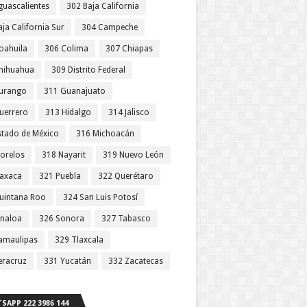
guascalientes
302 Baja California
ja California Sur
304 Campeche
oahuila
306 Colima
307 Chiapas
hihuahua
309 Distrito Federal
urango
311 Guanajuato
uerrero
313 Hidalgo
314 Jalisco
stado de México
316 Michoacán
orelos
318 Nayarit
319 Nuevo León
axaca
321 Puebla
322 Querétaro
uintana Roo
324 San Luis Potosí
inaloa
326 Sonora
327 Tabasco
amaulipas
329 Tlaxcala
eracruz
331 Yucatán
332 Zacatecas
SAPP 222 3986 144