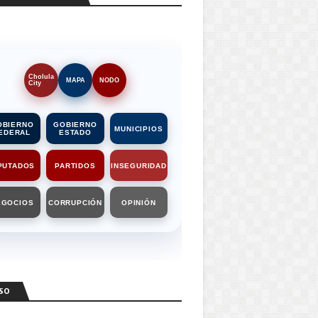
Cholula
MAPA
NODO
City
OBIERNO
GOBIERNO
MUNICIPIOS
EDERAL
ESTADO
PUTADOS
PARTIDOS
INSEGURIDAD
EGOCIOS
CORRUPCIÓN
OPINIÓN
SO