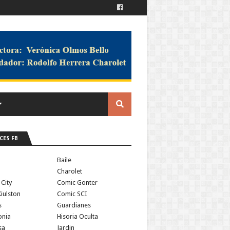
CES FB
a
Baile
Charolet
 City
Comic Gonter
iulston
Comic SCI
s
Guardianes
onia
Hisoria Oculta
sa
Jardin