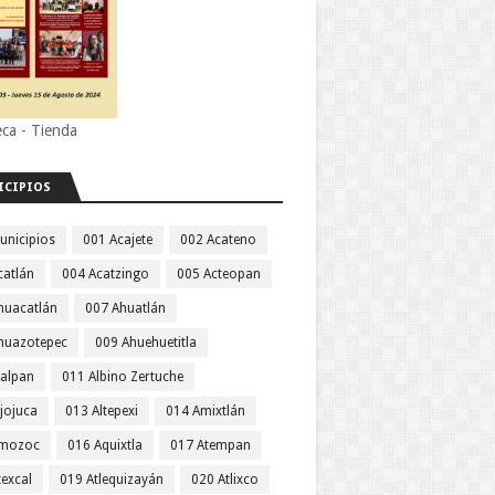
eca - Tienda
ICIPIOS
unicipios
001 Acajete
002 Acateno
catlán
004 Acatzingo
005 Acteopan
huacatlán
007 Ahuatlán
huazotepec
009 Ahuehuetitla
jalpan
011 Albino Zertuche
jojuca
013 Altepexi
014 Amixtlán
Amozoc
016 Aquixtla
017 Atempan
texcal
019 Atlequizayán
020 Atlixco