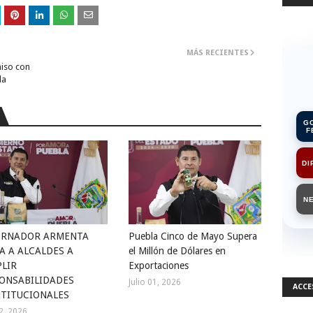
MÁS RECIENTES
iso con
la
G
F
DI
N
ERNADOR ARMENTA
Puebla Cinco de Mayo Supera
A A ALCALDES A
el Millón de Dólares en
LIR
Exportaciones
ONSABILIDADES
Julio 01, 2026
ACCE
TITUCIONALES
02, 2026