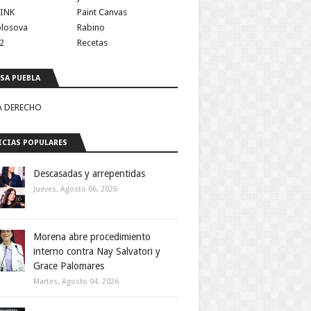
INK
Paint Canvas
olosova
Rabino
2
Recetas
SA PUEBLA
A DERECHO
CIAS POPULARES
Descasadas y arrepentidas
Jueves, Agosto 06, 2026
Morena abre procedimiento
interno contra Nay Salvatori y
Grace Palomares
Martes, Agosto 04, 2026