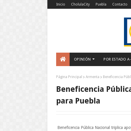
Inicio
CholulaCity
Puebla
Contacto
OPINIÓN
POR ESTADO A
Página Principal
Armenta
Beneficencia Públ
Beneficencia Pública
para Puebla
Beneficencia Pública Nacional triplica ap