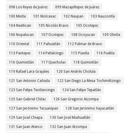
098 Los Reyes de Juárez
099 Mazapiltepec de Juárez
100 Mixtla
101 Molcaxac
102 Naupan
103 Nauzontla
104 Nealtican
105 Nicolás Bravo
105 Ocotepec
106 Nopalucan
107 Ocotepec
108 Ocoyucan
109 Olintla
110 Oriental
111 Pahuatlán
112 Palmar de Bravo
113 Pantepec
114 Petlalcingo
115 Piaxtla
116 Puebla
116 Quimixtlán
117 Quecholac
118 Quimixtlán
119 Rafael Lara Grajales
120 San Andrés Cholula
121 San Antonio Cañada
122 San Diego La Mesa Tochimiltzingo
123 San Felipe Teotlancingo
124 San Felipe Tepatlán
125 San Gabriel Chilac
126 San Gregorio Atzompa
127 San Jerónimo Tecuanipan
128 San Jerónimo Xayacatlán
129 San José Chiapa
130 San José Miahuatlán
131 San Juan Atenco
132 San Juan Atzompa