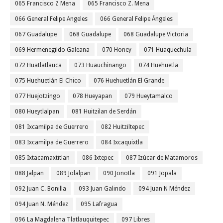
065 Francisco Z Mena
065 Francisco Z. Mena
066 General Felipe Angeles
066 General Felipe Ángeles
067 Guadalupe
068 Guadalupe
068 Guadalupe Victoria
069 Hermenegildo Galeana
070 Honey
071 Huaquechula
072 Huatlatlauca
073 Huauchinango
074 Huehuetla
075 Huehuetlán El Chico
076 Huehuetlán El Grande
077 Huejotzingo
078 Hueyapan
079 Hueytamalco
080 Hueytlalpan
081 Huitzilan de Serdán
081 Ixcamilpa de Guerrero
082 Huitziltepec
083 Ixcamilpa de Guerrero
084 Ixcaquixtla
085 Ixtacamaxtitlan
086 Ixtepec
087 Izúcar de Matamoros
088 Jalpan
089 Jolalpan
090 Jonotla
091 Jopala
092 Juan C. Bonilla
093 Juan Galindo
094 Juan N Méndez
094 Juan N. Méndez
095 Lafragua
096 La Magdalena Tlatlauquitepec
097 Libres