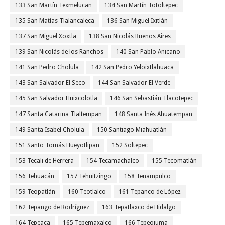
133 San Martín Texmelucan
134 San Martín Totoltepec
135 San Matías Tlalancaleca
136 San Miguel Ixitlán
137 San Miguel Xoxtla
138 San Nicolás Buenos Aires
139 San Nicolás de los Ranchos
140 San Pablo Anicano
141 San Pedro Cholula
142 San Pedro Yeloixtlahuaca
143 San Salvador El Seco
144 San Salvador El Verde
145 San Salvador Huixcolotla
146 San Sebastián Tlacotepec
147 Santa Catarina Tlaltempan
148 Santa Inés Ahuatempan
149 Santa Isabel Cholula
150 Santiago Miahuatlán
151 Santo Tomás Hueyotlipan
152 Soltepec
153 Tecali de Herrera
154 Tecamachalco
155 Tecomatlán
156 Tehuacán
157 Tehuitzingo
158 Tenampulco
159 Teopatlán
160 Teotlalco
161 Tepanco de López
162 Tepango de Rodríguez
163 Tepatlaxco de Hidalgo
164 Tepeaca
165 Tepemaxalco
166 Tepeojuma