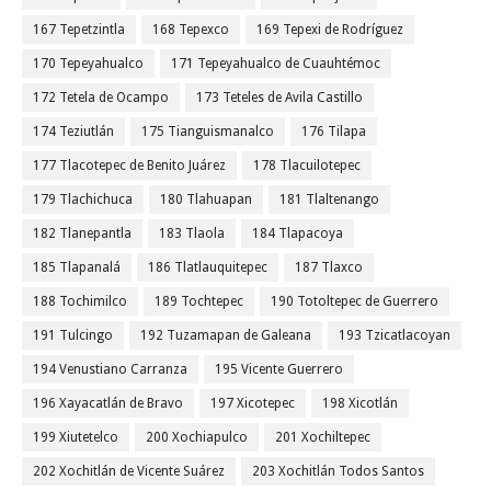
167 Tepetzintla
168 Tepexco
169 Tepexi de Rodríguez
170 Tepeyahualco
171 Tepeyahualco de Cuauhtémoc
172 Tetela de Ocampo
173 Teteles de Avila Castillo
174 Teziutlán
175 Tianguismanalco
176 Tilapa
177 Tlacotepec de Benito Juárez
178 Tlacuilotepec
179 Tlachichuca
180 Tlahuapan
181 Tlaltenango
182 Tlanepantla
183 Tlaola
184 Tlapacoya
185 Tlapanalá
186 Tlatlauquitepec
187 Tlaxco
188 Tochimilco
189 Tochtepec
190 Totoltepec de Guerrero
191 Tulcingo
192 Tuzamapan de Galeana
193 Tzicatlacoyan
194 Venustiano Carranza
195 Vicente Guerrero
196 Xayacatlán de Bravo
197 Xicotepec
198 Xicotlán
199 Xiutetelco
200 Xochiapulco
201 Xochiltepec
202 Xochitlán de Vicente Suárez
203 Xochitlán Todos Santos