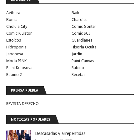
Aethera
Baile
Bonsai
Charolet
Cholula City
Comic Gonter
Comic Kiulston
Comic SCI
Estoicos
Guardianes
Hidroponia
Hisoria Oculta
Japonesa
Jardin
Moda PINK
Paint Canvas
Paint Kolosova
Rabino
Rabino 2
Recetas
PRENSA PUEBLA
REVISTA DERECHO
NOTICIAS POPULARES
Descasadas y arrepentidas