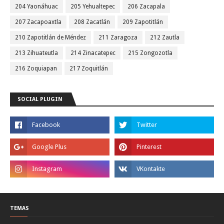
204 Yaonáhuac
205 Yehualtepec
206 Zacapala
207 Zacapoaxtla
208 Zacatlán
209 Zapotitlán
210 Zapotitlán de Méndez
211 Zaragoza
212 Zautla
213 Zihuateutla
214 Zinacatepec
215 Zongozotla
216 Zoquiapan
217 Zoquitlán
SOCIAL PLUGIN
TEMAS