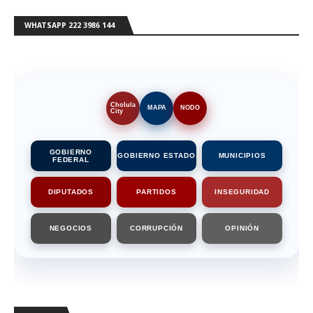
WHATSAPP 222 3986 144
Cholula
MAPA
NODO
City
GOBIERNO
GOBIERNO ESTADO
MUNICIPIOS
FEDERAL
DIPUTADOS
PARTIDOS
INSEGURIDAD
NEGOCIOS
CORRUPCIÓN
OPINIÓN