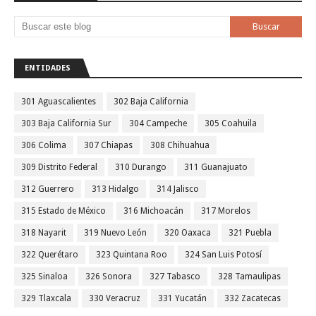
ENTIDADES
301 Aguascalientes
302 Baja California
303 Baja California Sur
304 Campeche
305 Coahuila
306 Colima
307 Chiapas
308 Chihuahua
309 Distrito Federal
310 Durango
311 Guanajuato
312 Guerrero
313 Hidalgo
314 Jalisco
315 Estado de México
316 Michoacán
317 Morelos
318 Nayarit
319 Nuevo León
320 Oaxaca
321 Puebla
322 Querétaro
323 Quintana Roo
324 San Luis Potosí
325 Sinaloa
326 Sonora
327 Tabasco
328 Tamaulipas
329 Tlaxcala
330 Veracruz
331 Yucatán
332 Zacatecas