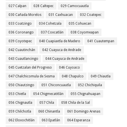
027 Calpan
028 Caltepec
029 Camocuautla
030 Cañada Morelos
031 Caxhuacan
032 Coatepec
033 Coatzingo
034 Cohetzala
035 Cohuecan
036 Coronango
037 Coxcatlán
038 Coyomeapan
039 Coyotepec
040 Cuapiaxtla de Madero
041 Cuautempan
042 Cuautinchán
042 Cuayuca de Andrade
043 Cuautlancingo
044 Cuayuca de Andrade
045 Cuetzalan del Progreso
046 Cuyoaco
047 Chalchicomula de Sesma
048 Chapulco
049 Chiautla
050 Chiautzingo
051 Chiconcuautla
052 Chichiquila
053 Chietla
054 Chigmecatitlán
055 Chignahuapan
056 Chignautla
057 Chila
058 Chila de la Sal
059 Chilchotla
060 Chinantla
061 Domingo Arenas
062 Eloxochitlán
063 Epatlán
064 Esperanza