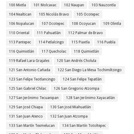
100 Mixtla
101 Molcaxac
102 Naupan
103 Nauzontla
104 Nealtican
105 Nicolás Bravo
105 Ocotepec
106 Nopalucan
107 Ocotepec
108 Ocoyucan
109 Olintla
110 Oriental
111 Pahuatlán
112 Palmar de Bravo
113 Pantepec
114 Petlalcingo
115 Piaxtla
116 Puebla
116 Quimixtlán
117 Quecholac
118 Quimixtlán
119 Rafael Lara Grajales
120 San Andrés Cholula
121 San Antonio Cañada
122 San Diego La Mesa Tochimiltzingo
123 San Felipe Teotlancingo
124 San Felipe Tepatlán
125 San Gabriel Chilac
126 San Gregorio Atzompa
127 San Jerónimo Tecuanipan
128 San Jerónimo Xayacatlán
129 San José Chiapa
130 San José Miahuatlán
131 San Juan Atenco
132 San Juan Atzompa
133 San Martín Texmelucan
134 San Martín Totoltepec