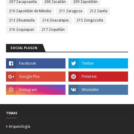
207 Zacapoaxtla
208 Zacatlán
209 Zapotitlán
210 Zapotitlán de Méndez
211 Zaragoza
212 Zautla
213 Zihuateutla
214 Zinacatepec
215 Zongozotla
216 Zoquiapan
217 Zoquitlán
SOCIAL PLUGIN
TEMAS
Arqueología