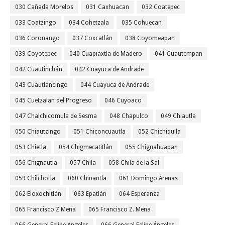
030 Cañada Morelos
031 Caxhuacan
032 Coatepec
033 Coatzingo
034 Cohetzala
035 Cohuecan
036 Coronango
037 Coxcatlán
038 Coyomeapan
039 Coyotepec
040 Cuapiaxtla de Madero
041 Cuautempan
042 Cuautinchán
042 Cuayuca de Andrade
043 Cuautlancingo
044 Cuayuca de Andrade
045 Cuetzalan del Progreso
046 Cuyoaco
047 Chalchicomula de Sesma
048 Chapulco
049 Chiautla
050 Chiautzingo
051 Chiconcuautla
052 Chichiquila
053 Chietla
054 Chigmecatitlán
055 Chignahuapan
056 Chignautla
057 Chila
058 Chila de la Sal
059 Chilchotla
060 Chinantla
061 Domingo Arenas
062 Eloxochitlán
063 Epatlán
064 Esperanza
065 Francisco Z Mena
065 Francisco Z. Mena