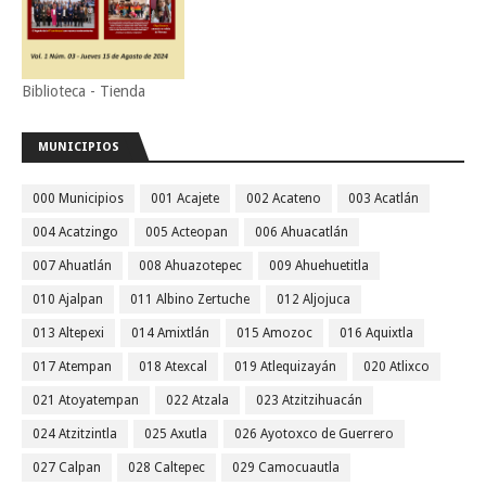
Biblioteca - Tienda
MUNICIPIOS
000 Municipios
001 Acajete
002 Acateno
003 Acatlán
004 Acatzingo
005 Acteopan
006 Ahuacatlán
007 Ahuatlán
008 Ahuazotepec
009 Ahuehuetitla
010 Ajalpan
011 Albino Zertuche
012 Aljojuca
013 Altepexi
014 Amixtlán
015 Amozoc
016 Aquixtla
017 Atempan
018 Atexcal
019 Atlequizayán
020 Atlixco
021 Atoyatempan
022 Atzala
023 Atzitzihuacán
024 Atzitzintla
025 Axutla
026 Ayotoxco de Guerrero
027 Calpan
028 Caltepec
029 Camocuautla