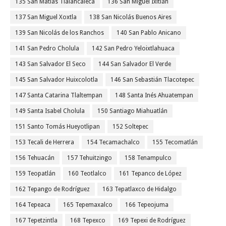
135 San Matías Tlalancaleca
136 San Miguel Ixitlán
137 San Miguel Xoxtla
138 San Nicolás Buenos Aires
139 San Nicolás de los Ranchos
140 San Pablo Anicano
141 San Pedro Cholula
142 San Pedro Yeloixtlahuaca
143 San Salvador El Seco
144 San Salvador El Verde
145 San Salvador Huixcolotla
146 San Sebastián Tlacotepec
147 Santa Catarina Tlaltempan
148 Santa Inés Ahuatempan
149 Santa Isabel Cholula
150 Santiago Miahuatlán
151 Santo Tomás Hueyotlipan
152 Soltepec
153 Tecali de Herrera
154 Tecamachalco
155 Tecomatlán
156 Tehuacán
157 Tehuitzingo
158 Tenampulco
159 Teopatlán
160 Teotlalco
161 Tepanco de López
162 Tepango de Rodríguez
163 Tepatlaxco de Hidalgo
164 Tepeaca
165 Tepemaxalco
166 Tepeojuma
167 Tepetzintla
168 Tepexco
169 Tepexi de Rodríguez