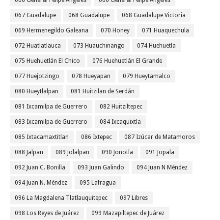
066 General Felipe Angeles
066 General Felipe Ángeles
067 Guadalupe
068 Guadalupe
068 Guadalupe Victoria
069 Hermenegildo Galeana
070 Honey
071 Huaquechula
072 Huatlatlauca
073 Huauchinango
074 Huehuetla
075 Huehuetlán El Chico
076 Huehuetlán El Grande
077 Huejotzingo
078 Hueyapan
079 Hueytamalco
080 Hueytlalpan
081 Huitzilan de Serdán
081 Ixcamilpa de Guerrero
082 Huitziltepec
083 Ixcamilpa de Guerrero
084 Ixcaquixtla
085 Ixtacamaxtitlan
086 Ixtepec
087 Izúcar de Matamoros
088 Jalpan
089 Jolalpan
090 Jonotla
091 Jopala
092 Juan C. Bonilla
093 Juan Galindo
094 Juan N Méndez
094 Juan N. Méndez
095 Lafragua
096 La Magdalena Tlatlauquitepec
097 Libres
098 Los Reyes de Juárez
099 Mazapiltepec de Juárez