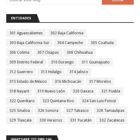
ENTIDADES
301 Aguascalientes
302 Baja California
303 Baja California Sur
304 Campeche
305 Coahuila
306 Colima
307 Chiapas
308 Chihuahua
309 Distrito Federal
310 Durango
311 Guanajuato
312 Guerrero
313 Hidalgo
314 Jalisco
315 Estado de México
316 Michoacán
317 Morelos
318 Nayarit
319 Nuevo León
320 Oaxaca
321 Puebla
322 Querétaro
323 Quintana Roo
324 San Luis Potosí
325 Sinaloa
326 Sonora
327 Tabasco
328 Tamaulipas
329 Tlaxcala
330 Veracruz
331 Yucatán
332 Zacatecas
WHATSAPP 222 3986 144