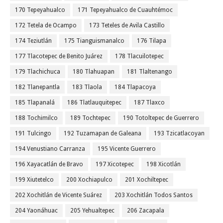
170 Tepeyahualco
171 Tepeyahualco de Cuauhtémoc
172 Tetela de Ocampo
173 Teteles de Avila Castillo
174 Teziutlán
175 Tianguismanalco
176 Tilapa
177 Tlacotepec de Benito Juárez
178 Tlacuilotepec
179 Tlachichuca
180 Tlahuapan
181 Tlaltenango
182 Tlanepantla
183 Tlaola
184 Tlapacoya
185 Tlapanalá
186 Tlatlauquitepec
187 Tlaxco
188 Tochimilco
189 Tochtepec
190 Totoltepec de Guerrero
191 Tulcingo
192 Tuzamapan de Galeana
193 Tzicatlacoyan
194 Venustiano Carranza
195 Vicente Guerrero
196 Xayacatlán de Bravo
197 Xicotepec
198 Xicotlán
199 Xiutetelco
200 Xochiapulco
201 Xochiltepec
202 Xochitlán de Vicente Suárez
203 Xochitlán Todos Santos
204 Yaonáhuac
205 Yehualtepec
206 Zacapala