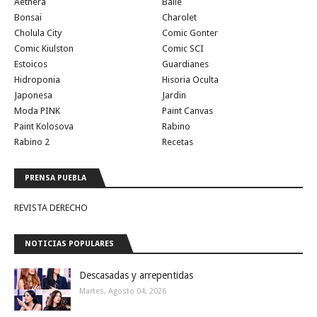
Aethera
Baile
Bonsai
Charolet
Cholula City
Comic Gonter
Comic Kiulston
Comic SCI
Estoicos
Guardianes
Hidroponia
Hisoria Oculta
Japonesa
Jardin
Moda PINK
Paint Canvas
Paint Kolosova
Rabino
Rabino 2
Recetas
PRENSA PUEBLA
REVISTA DERECHO
NOTICIAS POPULARES
Descasadas y arrepentidas
Martes, Agosto 04, 2026