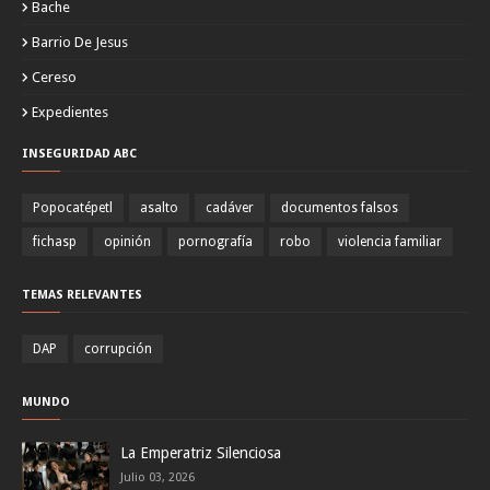
Bache
Barrio De Jesus
Cereso
Expedientes
INSEGURIDAD ABC
Popocatépetl
asalto
cadáver
documentos falsos
fichasp
opinión
pornografía
robo
violencia familiar
TEMAS RELEVANTES
DAP
corrupción
MUNDO
La Emperatriz Silenciosa
Julio 03, 2026