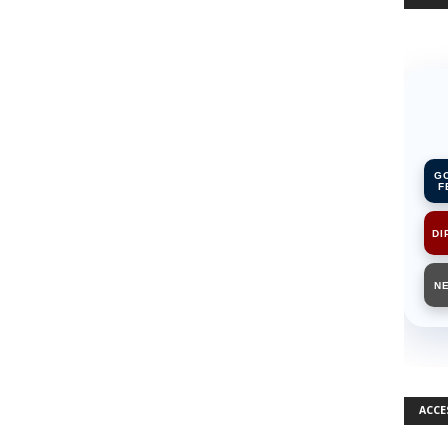
G
F
DI
N
ACCE