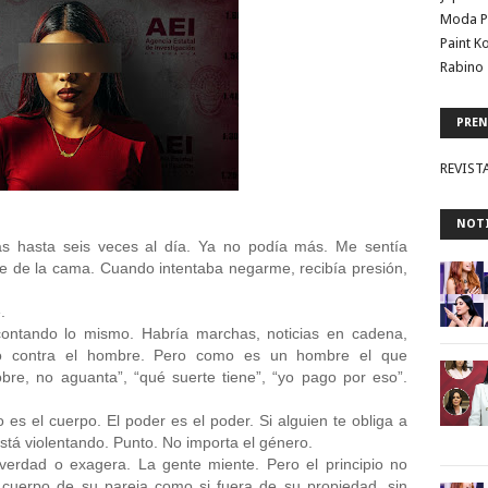
Moda P
Paint K
Rabino 
PREN
REVIST
NOTI
as hasta seis veces al día. Ya no podía más. Me sentía 
e de la cama. Cuando intentaba negarme, recibía presión, 
.
contando lo mismo. Habría marchas, noticias en cadena, 
to contra el hombre. Pero como es un hombre el que 
e, no aguanta”, “qué suerte tiene”, “yo pago por eso”. 
 es el cuerpo. El poder es el poder. Si alguien te obliga a 
stá violentando. Punto. No importa el género.
verdad o exagera. La gente miente. Pero el principio no 
 cuerpo de su pareja como si fuera de su propiedad, sin 