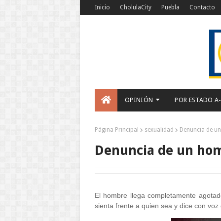
Inicio
CholulaCity
Puebla
Contacto
OPINIÓN
POR ESTADO A
Página Principal
sexualidad
Denuncia de u
Denuncia de un ho
El hombre llega completamente agotad
sienta frente a quien sea y dice con voz