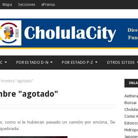
Mapa
Secciones
ePrensa
-C
POR ESTADO D-N
POR ESTADO P-Z
OTROS SITIOS
n hombre "agotado"
ENLA
mbre "agotado"
Aether
Bonsai
Cholula
Comic K
o, como si le hubieran pasado un camión por encima. Se
Estoico
 quebrada:
Hidrop
Japone