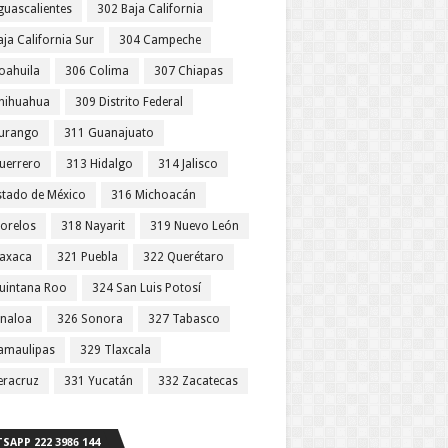
guascalientes
302 Baja California
ja California Sur
304 Campeche
oahuila
306 Colima
307 Chiapas
hihuahua
309 Distrito Federal
urango
311 Guanajuato
uerrero
313 Hidalgo
314 Jalisco
stado de México
316 Michoacán
orelos
318 Nayarit
319 Nuevo León
axaca
321 Puebla
322 Querétaro
uintana Roo
324 San Luis Potosí
inaloa
326 Sonora
327 Tabasco
amaulipas
329 Tlaxcala
eracruz
331 Yucatán
332 Zacatecas
SAPP 222 3986 144