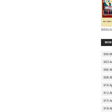
Bibliot
MUN
000 M
003 A
006 A
008 A
010 A
012 Al
015 
018 A