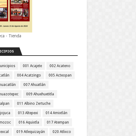
eca - Tienda
ICIPIOS
unicipios
001 Acajete
002 Acateno
catlán
004 Acatzingo
005 Acteopan
huacatlán
007 Ahuatlán
huazotepec
009 Ahuehuetitla
jalpan
011 Albino Zertuche
jojuca
013 Altepexi
014 Amixtlán
Amozoc
016 Aquixtla
017 Atempan
texcal
019 Atlequizayán
020 Atlixco