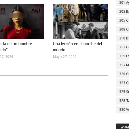
301 A
303 Ba
305 C
308 C
310 D
cia de un hombre
Una lección en el porche del
312 G
ado"
mundo
315 E
27, 2026
Mayo 27, 2026
317 M
320 O
323 Q
325 S
328 T
330 V
WHAT