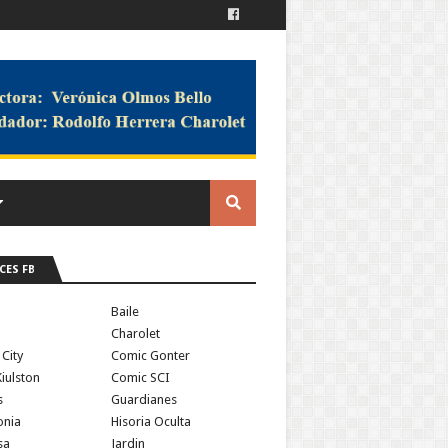
CES FB
a
Baile
Charolet
 City
Comic Gonter
iulston
Comic SCI
s
Guardianes
onia
Hisoria Oculta
sa
Jardin