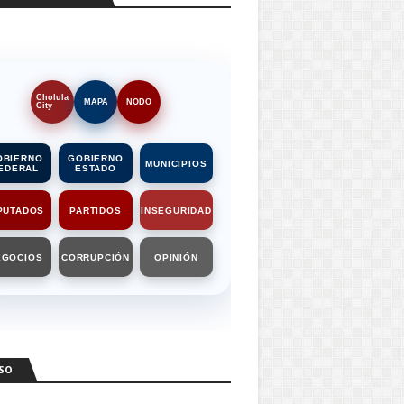
Cholula
MAPA
NODO
City
OBIERNO
GOBIERNO
MUNICIPIOS
EDERAL
ESTADO
PUTADOS
PARTIDOS
INSEGURIDAD
EGOCIOS
CORRUPCIÓN
OPINIÓN
SO