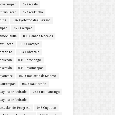
toyatempan
022 Atzala
tzitzihuacán
024 Atzitzintla
xutla
026 Ayotoxco de Guerrero
alpan
028 Caltepec
amocuautla
030 Cañada Morelos
axhuacan
032 Coatepec
oatzingo
034 Cohetzala
ohuecan
036 Coronango
oxcatlán
038 Coyomeapan
oyotepec
040 Cuapiaxtla de Madero
uautempan
042 Cuautinchán
uayuca de Andrade
043 Cuautlancingo
uayuca de Andrade
uetzalan del Progreso
046 Cuyoaco