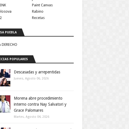
INK
Paint Canvas
olosova
Rabino
2
Recetas
SA PUEBLA
A DERECHO
CIAS POPULARES
Descasadas y arrepentidas
Jueves, Agosto 06, 2026
Morena abre procedimiento
interno contra Nay Salvatori y
Grace Palomares
Martes, Agosto 04, 2026