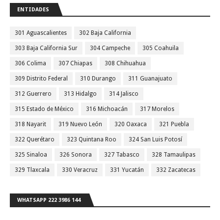
ENTIDADES
301 Aguascalientes
302 Baja California
303 Baja California Sur
304 Campeche
305 Coahuila
306 Colima
307 Chiapas
308 Chihuahua
309 Distrito Federal
310 Durango
311 Guanajuato
312 Guerrero
313 Hidalgo
314 Jalisco
315 Estado de México
316 Michoacán
317 Morelos
318 Nayarit
319 Nuevo León
320 Oaxaca
321 Puebla
322 Querétaro
323 Quintana Roo
324 San Luis Potosí
325 Sinaloa
326 Sonora
327 Tabasco
328 Tamaulipas
329 Tlaxcala
330 Veracruz
331 Yucatán
332 Zacatecas
WHATSAPP 222 3986 144