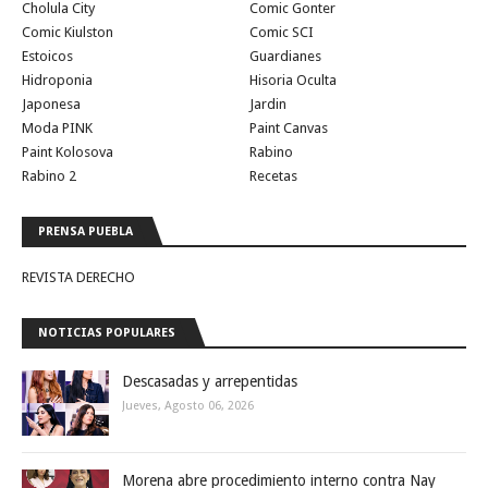
Cholula City
Comic Gonter
Comic Kiulston
Comic SCI
Estoicos
Guardianes
Hidroponia
Hisoria Oculta
Japonesa
Jardin
Moda PINK
Paint Canvas
Paint Kolosova
Rabino
Rabino 2
Recetas
PRENSA PUEBLA
REVISTA DERECHO
NOTICIAS POPULARES
Descasadas y arrepentidas
Jueves, Agosto 06, 2026
Morena abre procedimiento interno contra Nay