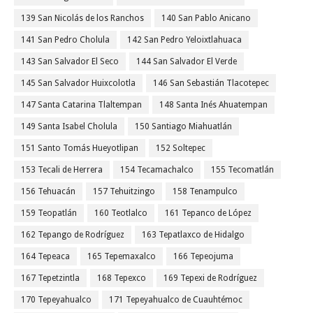
139 San Nicolás de los Ranchos
140 San Pablo Anicano
141 San Pedro Cholula
142 San Pedro Yeloixtlahuaca
143 San Salvador El Seco
144 San Salvador El Verde
145 San Salvador Huixcolotla
146 San Sebastián Tlacotepec
147 Santa Catarina Tlaltempan
148 Santa Inés Ahuatempan
149 Santa Isabel Cholula
150 Santiago Miahuatlán
151 Santo Tomás Hueyotlipan
152 Soltepec
153 Tecali de Herrera
154 Tecamachalco
155 Tecomatlán
156 Tehuacán
157 Tehuitzingo
158 Tenampulco
159 Teopatlán
160 Teotlalco
161 Tepanco de López
162 Tepango de Rodríguez
163 Tepatlaxco de Hidalgo
164 Tepeaca
165 Tepemaxalco
166 Tepeojuma
167 Tepetzintla
168 Tepexco
169 Tepexi de Rodríguez
170 Tepeyahualco
171 Tepeyahualco de Cuauhtémoc