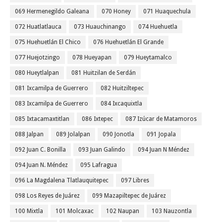
069 Hermenegildo Galeana
070 Honey
071 Huaquechula
072 Huatlatlauca
073 Huauchinango
074 Huehuetla
075 Huehuetlán El Chico
076 Huehuetlán El Grande
077 Huejotzingo
078 Hueyapan
079 Hueytamalco
080 Hueytlalpan
081 Huitzilan de Serdán
081 Ixcamilpa de Guerrero
082 Huitziltepec
083 Ixcamilpa de Guerrero
084 Ixcaquixtla
085 Ixtacamaxtitlan
086 Ixtepec
087 Izúcar de Matamoros
088 Jalpan
089 Jolalpan
090 Jonotla
091 Jopala
092 Juan C. Bonilla
093 Juan Galindo
094 Juan N Méndez
094 Juan N. Méndez
095 Lafragua
096 La Magdalena Tlatlauquitepec
097 Libres
098 Los Reyes de Juárez
099 Mazapiltepec de Juárez
100 Mixtla
101 Molcaxac
102 Naupan
103 Nauzontla