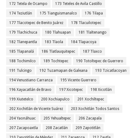
172 Tetela de Ocampo
173 Teteles de Avila Castillo
174 Teziutlán
175 Tianguismanalco
176 Tilapa
177 Tlacotepec de Benito Juárez
178 Tlacuilotepec
179 Tlachichuca
180 Tlahuapan
181 Tlaltenango
182 Tlanepantla
183 Tlaola
184 Tlapacoya
185 Tlapanalá
186 Tlatlauquitepec
187 Tlaxco
188 Tochimilco
189 Tochtepec
190 Totoltepec de Guerrero
191 Tulcingo
192 Tuzamapan de Galeana
193 Tzicatlacoyan
194 Venustiano Carranza
195 Vicente Guerrero
196 Xayacatlán de Bravo
197 Xicotepec
198 Xicotlán
199 Xiutetelco
200 Xochiapulco
201 Xochiltepec
202 Xochitlán de Vicente Suárez
203 Xochitlán Todos Santos
204 Yaonáhuac
205 Yehualtepec
206 Zacapala
207 Zacapoaxtla
208 Zacatlán
209 Zapotitlán
210 Zapotitlán de Méndez
211 Zaragoza
212 Zautla