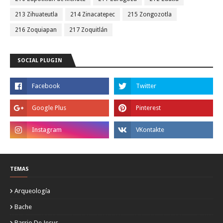
213 Zihuateutla
214 Zinacatepec
215 Zongozotla
216 Zoquiapan
217 Zoquitlán
SOCIAL PLUGIN
TEMAS
Arqueología
Bache
Barrio De Jesus