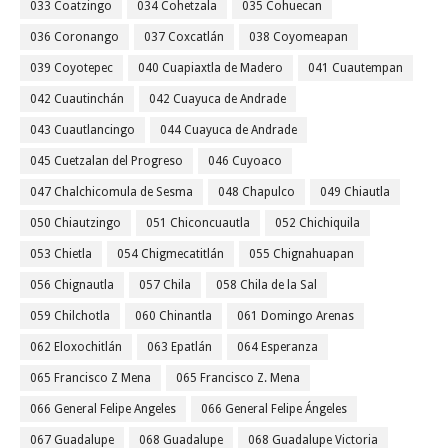
033 Coatzingo
034 Cohetzala
035 Cohuecan
036 Coronango
037 Coxcatlán
038 Coyomeapan
039 Coyotepec
040 Cuapiaxtla de Madero
041 Cuautempan
042 Cuautinchán
042 Cuayuca de Andrade
043 Cuautlancingo
044 Cuayuca de Andrade
045 Cuetzalan del Progreso
046 Cuyoaco
047 Chalchicomula de Sesma
048 Chapulco
049 Chiautla
050 Chiautzingo
051 Chiconcuautla
052 Chichiquila
053 Chietla
054 Chigmecatitlán
055 Chignahuapan
056 Chignautla
057 Chila
058 Chila de la Sal
059 Chilchotla
060 Chinantla
061 Domingo Arenas
062 Eloxochitlán
063 Epatlán
064 Esperanza
065 Francisco Z Mena
065 Francisco Z. Mena
066 General Felipe Angeles
066 General Felipe Ángeles
067 Guadalupe
068 Guadalupe
068 Guadalupe Victoria