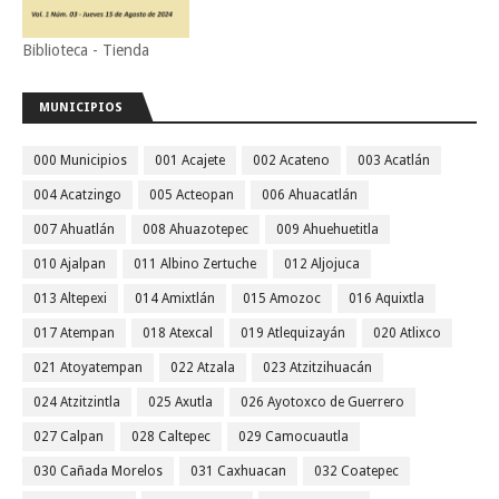
Biblioteca - Tienda
MUNICIPIOS
000 Municipios
001 Acajete
002 Acateno
003 Acatlán
004 Acatzingo
005 Acteopan
006 Ahuacatlán
007 Ahuatlán
008 Ahuazotepec
009 Ahuehuetitla
010 Ajalpan
011 Albino Zertuche
012 Aljojuca
013 Altepexi
014 Amixtlán
015 Amozoc
016 Aquixtla
017 Atempan
018 Atexcal
019 Atlequizayán
020 Atlixco
021 Atoyatempan
022 Atzala
023 Atzitzihuacán
024 Atzitzintla
025 Axutla
026 Ayotoxco de Guerrero
027 Calpan
028 Caltepec
029 Camocuautla
030 Cañada Morelos
031 Caxhuacan
032 Coatepec