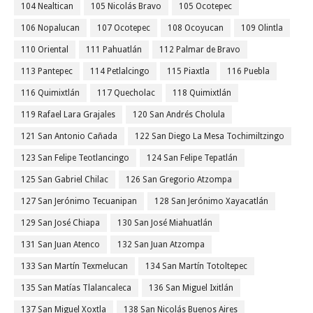
104 Nealtican
105 Nicolás Bravo
105 Ocotepec
106 Nopalucan
107 Ocotepec
108 Ocoyucan
109 Olintla
110 Oriental
111 Pahuatlán
112 Palmar de Bravo
113 Pantepec
114 Petlalcingo
115 Piaxtla
116 Puebla
116 Quimixtlán
117 Quecholac
118 Quimixtlán
119 Rafael Lara Grajales
120 San Andrés Cholula
121 San Antonio Cañada
122 San Diego La Mesa Tochimiltzingo
123 San Felipe Teotlancingo
124 San Felipe Tepatlán
125 San Gabriel Chilac
126 San Gregorio Atzompa
127 San Jerónimo Tecuanipan
128 San Jerónimo Xayacatlán
129 San José Chiapa
130 San José Miahuatlán
131 San Juan Atenco
132 San Juan Atzompa
133 San Martín Texmelucan
134 San Martín Totoltepec
135 San Matías Tlalancaleca
136 San Miguel Ixitlán
137 San Miguel Xoxtla
138 San Nicolás Buenos Aires