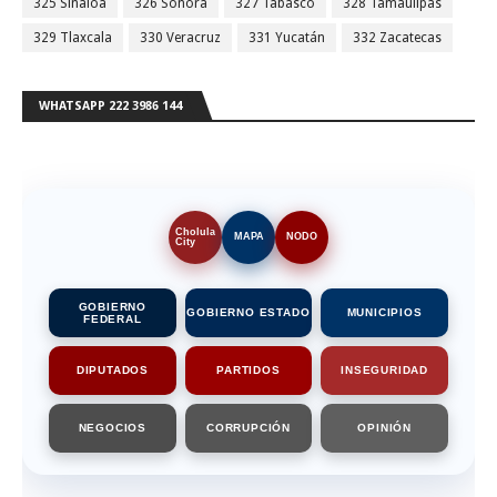
325 Sinaloa
326 Sonora
327 Tabasco
328 Tamaulipas
329 Tlaxcala
330 Veracruz
331 Yucatán
332 Zacatecas
WHATSAPP 222 3986 144
Cholula
MAPA
NODO
City
GOBIERNO
GOBIERNO ESTADO
MUNICIPIOS
FEDERAL
DIPUTADOS
PARTIDOS
INSEGURIDAD
NEGOCIOS
CORRUPCIÓN
OPINIÓN