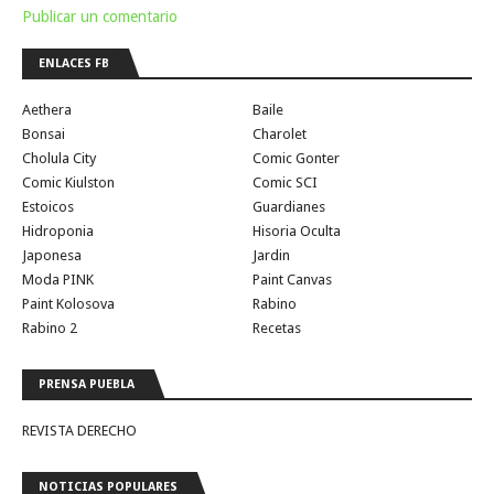
Publicar un comentario
ENLACES FB
Aethera
Baile
Bonsai
Charolet
Cholula City
Comic Gonter
Comic Kiulston
Comic SCI
Estoicos
Guardianes
Hidroponia
Hisoria Oculta
Japonesa
Jardin
Moda PINK
Paint Canvas
Paint Kolosova
Rabino
Rabino 2
Recetas
PRENSA PUEBLA
REVISTA DERECHO
NOTICIAS POPULARES