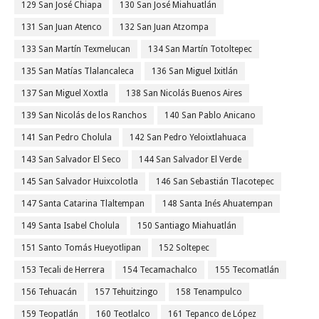
129 San José Chiapa
130 San José Miahuatlán
131 San Juan Atenco
132 San Juan Atzompa
133 San Martín Texmelucan
134 San Martín Totoltepec
135 San Matías Tlalancaleca
136 San Miguel Ixitlán
137 San Miguel Xoxtla
138 San Nicolás Buenos Aires
139 San Nicolás de los Ranchos
140 San Pablo Anicano
141 San Pedro Cholula
142 San Pedro Yeloixtlahuaca
143 San Salvador El Seco
144 San Salvador El Verde
145 San Salvador Huixcolotla
146 San Sebastián Tlacotepec
147 Santa Catarina Tlaltempan
148 Santa Inés Ahuatempan
149 Santa Isabel Cholula
150 Santiago Miahuatlán
151 Santo Tomás Hueyotlipan
152 Soltepec
153 Tecali de Herrera
154 Tecamachalco
155 Tecomatlán
156 Tehuacán
157 Tehuitzingo
158 Tenampulco
159 Teopatlán
160 Teotlalco
161 Tepanco de López