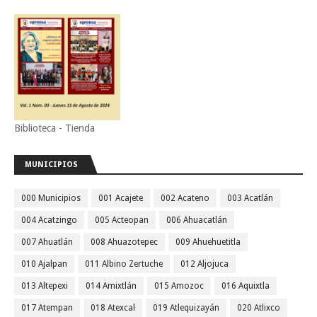
Biblioteca - Tienda
MUNICIPIOS
000 Municipios
001 Acajete
002 Acateno
003 Acatlán
004 Acatzingo
005 Acteopan
006 Ahuacatlán
007 Ahuatlán
008 Ahuazotepec
009 Ahuehuetitla
010 Ajalpan
011 Albino Zertuche
012 Aljojuca
013 Altepexi
014 Amixtlán
015 Amozoc
016 Aquixtla
017 Atempan
018 Atexcal
019 Atlequizayán
020 Atlixco