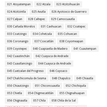
021 Atoyatempan
022 Atzala
023 Atzitzihuacán
024 Atzitzintla
025 Axutla
026 Ayotoxco de Guerrero
027 Calpan
028 Caltepec
029 Camocuautla
030 Cañada Morelos
031 Caxhuacan
032 Coatepec
033 Coatzingo
034 Cohetzala
035 Cohuecan
036 Coronango
037 Coxcatlán
038 Coyomeapan
039 Coyotepec
040 Cuapiaxtla de Madero
041 Cuautempan
042 Cuautinchán
042 Cuayuca de Andrade
043 Cuautlancingo
044 Cuayuca de Andrade
045 Cuetzalan del Progreso
046 Cuyoaco
047 Chalchicomula de Sesma
048 Chapulco
049 Chiautla
050 Chiautzingo
051 Chiconcuautla
052 Chichiquila
053 Chietla
054 Chigmecatitlán
055 Chignahuapan
056 Chignautla
057 Chila
058 Chila de la Sal