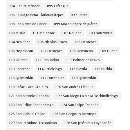
094 Juan N. Méndez
095 Lafragua
096 La Magdalena Tlatlauquitepec
097 Libres
098 Los Reyes de Juárez
099 Mazapiltepec de Juárez
100 Mixtla
101 Molcaxac
102 Naupan
103 Nauzontla
104 Nealtican
105 Nicolás Bravo
105 Ocotepec
106 Nopalucan
107 Ocotepec
108 Ocoyucan
109 Olintla
110 Oriental
111 Pahuatlán
112 Palmar de Bravo
113 Pantepec
114 Petlalcingo
115 Piaxtla
116 Puebla
116 Quimixtlán
117 Quecholac
118 Quimixtlán
119 Rafael Lara Grajales
120 San Andrés Cholula
121 San Antonio Cañada
122 San Diego La Mesa Tochimiltzingo
123 San Felipe Teotlancingo
124 San Felipe Tepatlán
125 San Gabriel Chilac
126 San Gregorio Atzompa
127 San Jerónimo Tecuanipan
128 San Jerónimo Xayacatlán