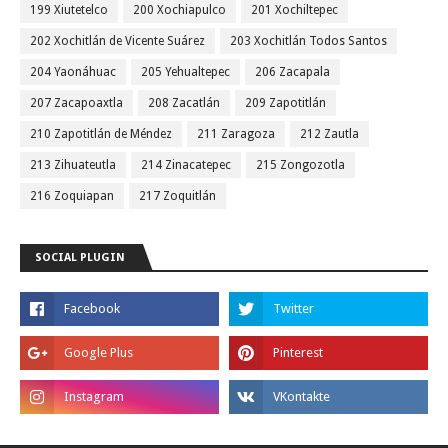
199 Xiutetelco
200 Xochiapulco
201 Xochiltepec
202 Xochitlán de Vicente Suárez
203 Xochitlán Todos Santos
204 Yaonáhuac
205 Yehualtepec
206 Zacapala
207 Zacapoaxtla
208 Zacatlán
209 Zapotitlán
210 Zapotitlán de Méndez
211 Zaragoza
212 Zautla
213 Zihuateutla
214 Zinacatepec
215 Zongozotla
216 Zoquiapan
217 Zoquitlán
SOCIAL PLUGIN