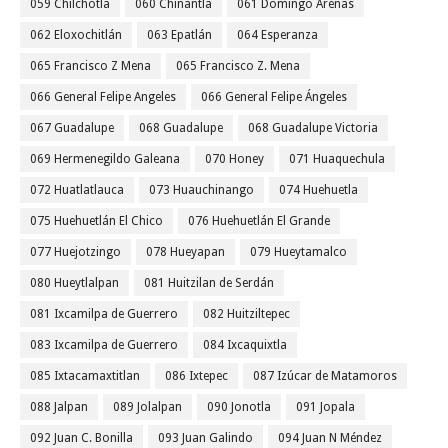
059 Chilchotla
060 Chinantla
061 Domingo Arenas
062 Eloxochitlán
063 Epatlán
064 Esperanza
065 Francisco Z Mena
065 Francisco Z. Mena
066 General Felipe Angeles
066 General Felipe Ángeles
067 Guadalupe
068 Guadalupe
068 Guadalupe Victoria
069 Hermenegildo Galeana
070 Honey
071 Huaquechula
072 Huatlatlauca
073 Huauchinango
074 Huehuetla
075 Huehuetlán El Chico
076 Huehuetlán El Grande
077 Huejotzingo
078 Hueyapan
079 Hueytamalco
080 Hueytlalpan
081 Huitzilan de Serdán
081 Ixcamilpa de Guerrero
082 Huitziltepec
083 Ixcamilpa de Guerrero
084 Ixcaquixtla
085 Ixtacamaxtitlan
086 Ixtepec
087 Izúcar de Matamoros
088 Jalpan
089 Jolalpan
090 Jonotla
091 Jopala
092 Juan C. Bonilla
093 Juan Galindo
094 Juan N Méndez