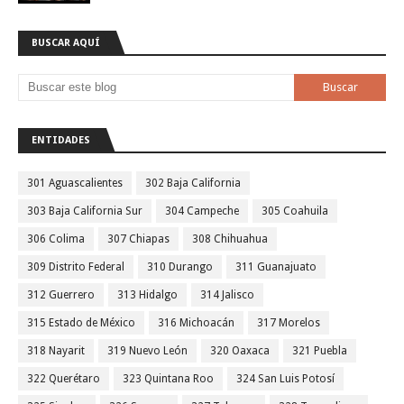
BUSCAR AQUÍ
ENTIDADES
301 Aguascalientes
302 Baja California
303 Baja California Sur
304 Campeche
305 Coahuila
306 Colima
307 Chiapas
308 Chihuahua
309 Distrito Federal
310 Durango
311 Guanajuato
312 Guerrero
313 Hidalgo
314 Jalisco
315 Estado de México
316 Michoacán
317 Morelos
318 Nayarit
319 Nuevo León
320 Oaxaca
321 Puebla
322 Querétaro
323 Quintana Roo
324 San Luis Potosí