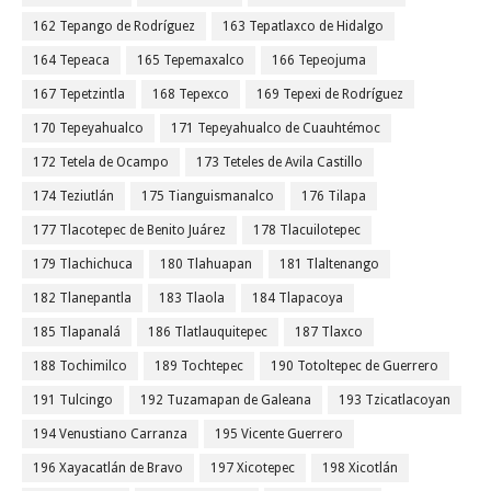
162 Tepango de Rodríguez
163 Tepatlaxco de Hidalgo
164 Tepeaca
165 Tepemaxalco
166 Tepeojuma
167 Tepetzintla
168 Tepexco
169 Tepexi de Rodríguez
170 Tepeyahualco
171 Tepeyahualco de Cuauhtémoc
172 Tetela de Ocampo
173 Teteles de Avila Castillo
174 Teziutlán
175 Tianguismanalco
176 Tilapa
177 Tlacotepec de Benito Juárez
178 Tlacuilotepec
179 Tlachichuca
180 Tlahuapan
181 Tlaltenango
182 Tlanepantla
183 Tlaola
184 Tlapacoya
185 Tlapanalá
186 Tlatlauquitepec
187 Tlaxco
188 Tochimilco
189 Tochtepec
190 Totoltepec de Guerrero
191 Tulcingo
192 Tuzamapan de Galeana
193 Tzicatlacoyan
194 Venustiano Carranza
195 Vicente Guerrero
196 Xayacatlán de Bravo
197 Xicotepec
198 Xicotlán