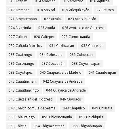
013 Altepexi
014 Amixtlán
015 Amozoc
016 Aquixtla
017 Atempan
018 Atexcal
019 Atlequizayán
020 Atlixco
021 Atoyatempan
022 Atzala
023 Atzitzihuacán
024 Atzitzintla
025 Axutla
026 Ayotoxco de Guerrero
027 Calpan
028 Caltepec
029 Camocuautla
030 Cañada Morelos
031 Caxhuacan
032 Coatepec
033 Coatzingo
034 Cohetzala
035 Cohuecan
036 Coronango
037 Coxcatlán
038 Coyomeapan
039 Coyotepec
040 Cuapiaxtla de Madero
041 Cuautempan
042 Cuautinchán
042 Cuayuca de Andrade
043 Cuautlancingo
044 Cuayuca de Andrade
045 Cuetzalan del Progreso
046 Cuyoaco
047 Chalchicomula de Sesma
048 Chapulco
049 Chiautla
050 Chiautzingo
051 Chiconcuautla
052 Chichiquila
053 Chietla
054 Chigmecatitlán
055 Chignahuapan