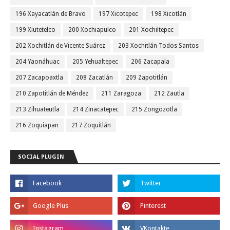
196 Xayacatlán de Bravo
197 Xicotepec
198 Xicotlán
199 Xiutetelco
200 Xochiapulco
201 Xochiltepec
202 Xochitlán de Vicente Suárez
203 Xochitlán Todos Santos
204 Yaonáhuac
205 Yehualtepec
206 Zacapala
207 Zacapoaxtla
208 Zacatlán
209 Zapotitlán
210 Zapotitlán de Méndez
211 Zaragoza
212 Zautla
213 Zihuateutla
214 Zinacatepec
215 Zongozotla
216 Zoquiapan
217 Zoquitlán
SOCIAL PLUGIN