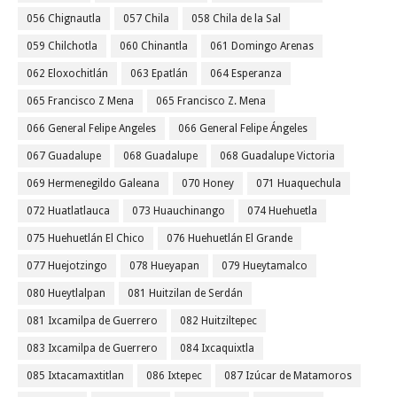
056 Chignautla
057 Chila
058 Chila de la Sal
059 Chilchotla
060 Chinantla
061 Domingo Arenas
062 Eloxochitlán
063 Epatlán
064 Esperanza
065 Francisco Z Mena
065 Francisco Z. Mena
066 General Felipe Angeles
066 General Felipe Ángeles
067 Guadalupe
068 Guadalupe
068 Guadalupe Victoria
069 Hermenegildo Galeana
070 Honey
071 Huaquechula
072 Huatlatlauca
073 Huauchinango
074 Huehuetla
075 Huehuetlán El Chico
076 Huehuetlán El Grande
077 Huejotzingo
078 Hueyapan
079 Hueytamalco
080 Hueytlalpan
081 Huitzilan de Serdán
081 Ixcamilpa de Guerrero
082 Huitziltepec
083 Ixcamilpa de Guerrero
084 Ixcaquixtla
085 Ixtacamaxtitlan
086 Ixtepec
087 Izúcar de Matamoros