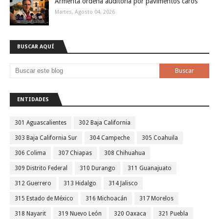
Armenta ordena auditoría por pavimentos caros
Martes, Agosto 04, 2026
BUSCAR AQUÍ
ENTIDADES
301 Aguascalientes
302 Baja California
303 Baja California Sur
304 Campeche
305 Coahuila
306 Colima
307 Chiapas
308 Chihuahua
309 Distrito Federal
310 Durango
311 Guanajuato
312 Guerrero
313 Hidalgo
314 Jalisco
315 Estado de México
316 Michoacán
317 Morelos
318 Nayarit
319 Nuevo León
320 Oaxaca
321 Puebla