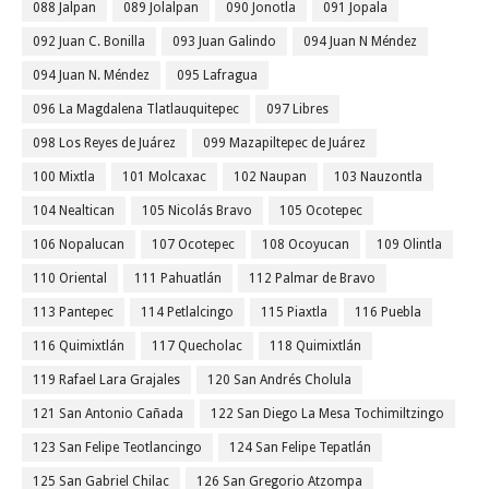
088 Jalpan
089 Jolalpan
090 Jonotla
091 Jopala
092 Juan C. Bonilla
093 Juan Galindo
094 Juan N Méndez
094 Juan N. Méndez
095 Lafragua
096 La Magdalena Tlatlauquitepec
097 Libres
098 Los Reyes de Juárez
099 Mazapiltepec de Juárez
100 Mixtla
101 Molcaxac
102 Naupan
103 Nauzontla
104 Nealtican
105 Nicolás Bravo
105 Ocotepec
106 Nopalucan
107 Ocotepec
108 Ocoyucan
109 Olintla
110 Oriental
111 Pahuatlán
112 Palmar de Bravo
113 Pantepec
114 Petlalcingo
115 Piaxtla
116 Puebla
116 Quimixtlán
117 Quecholac
118 Quimixtlán
119 Rafael Lara Grajales
120 San Andrés Cholula
121 San Antonio Cañada
122 San Diego La Mesa Tochimiltzingo
123 San Felipe Teotlancingo
124 San Felipe Tepatlán
125 San Gabriel Chilac
126 San Gregorio Atzompa