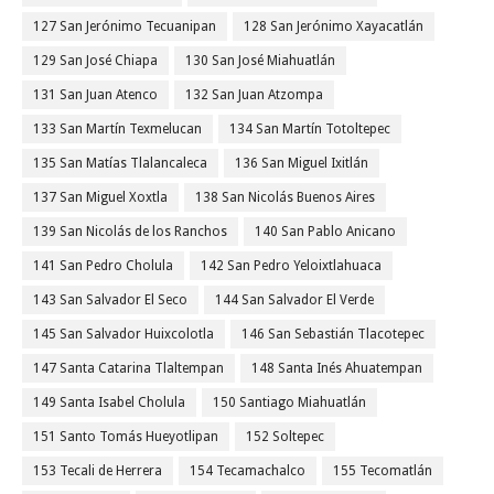
127 San Jerónimo Tecuanipan
128 San Jerónimo Xayacatlán
129 San José Chiapa
130 San José Miahuatlán
131 San Juan Atenco
132 San Juan Atzompa
133 San Martín Texmelucan
134 San Martín Totoltepec
135 San Matías Tlalancaleca
136 San Miguel Ixitlán
137 San Miguel Xoxtla
138 San Nicolás Buenos Aires
139 San Nicolás de los Ranchos
140 San Pablo Anicano
141 San Pedro Cholula
142 San Pedro Yeloixtlahuaca
143 San Salvador El Seco
144 San Salvador El Verde
145 San Salvador Huixcolotla
146 San Sebastián Tlacotepec
147 Santa Catarina Tlaltempan
148 Santa Inés Ahuatempan
149 Santa Isabel Cholula
150 Santiago Miahuatlán
151 Santo Tomás Hueyotlipan
152 Soltepec
153 Tecali de Herrera
154 Tecamachalco
155 Tecomatlán