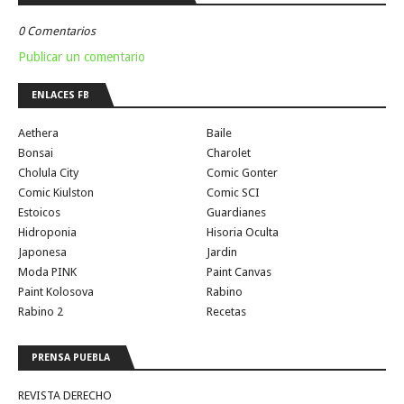
0 Comentarios
Publicar un comentario
ENLACES FB
Aethera
Baile
Bonsai
Charolet
Cholula City
Comic Gonter
Comic Kiulston
Comic SCI
Estoicos
Guardianes
Hidroponia
Hisoria Oculta
Japonesa
Jardin
Moda PINK
Paint Canvas
Paint Kolosova
Rabino
Rabino 2
Recetas
PRENSA PUEBLA
REVISTA DERECHO