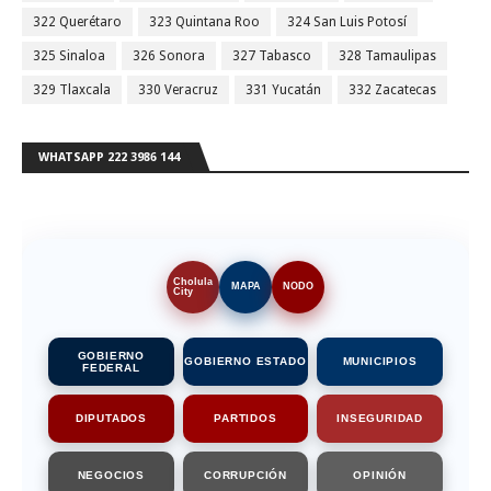
322 Querétaro
323 Quintana Roo
324 San Luis Potosí
325 Sinaloa
326 Sonora
327 Tabasco
328 Tamaulipas
329 Tlaxcala
330 Veracruz
331 Yucatán
332 Zacatecas
WHATSAPP 222 3986 144
Cholula
MAPA
NODO
City
GOBIERNO
GOBIERNO ESTADO
MUNICIPIOS
FEDERAL
DIPUTADOS
PARTIDOS
INSEGURIDAD
NEGOCIOS
CORRUPCIÓN
OPINIÓN