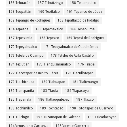
156 Tehuacán
157 Tehuitzingo
158 Tenampulco
159 Teopatlán
160 Teotlalco
161 Tepanco de López
162 Tepango de Rodríguez
163 Tepatlaxco de Hidalgo
164 Tepeaca
165 Tepemaxalco
166 Tepeojuma
167 Tepetzintla
168 Tepexco
169 Tepexi de Rodríguez
170 Tepeyahualco
171 Tepeyahualco de Cuauhtémoc
172 Tetela de Ocampo
173 Teteles de Avila Castillo
174 Teziutlán
175 Tianguismanalco
176 Tilapa
177 Tlacotepec de Benito Juárez
178 Tlacuilotepec
179 Tlachichuca
180 Tlahuapan
181 Tlaltenango
182 Tlanepantla
183 Tlaola
184 Tlapacoya
185 Tlapanalá
186 Tlatlauquitepec
187 Tlaxco
188 Tochimilco
189 Tochtepec
190 Totoltepec de Guerrero
191 Tulcingo
192 Tuzamapan de Galeana
193 Tzicatlacoyan
194 Venustiano Carranza
195 Vicente Guerrero