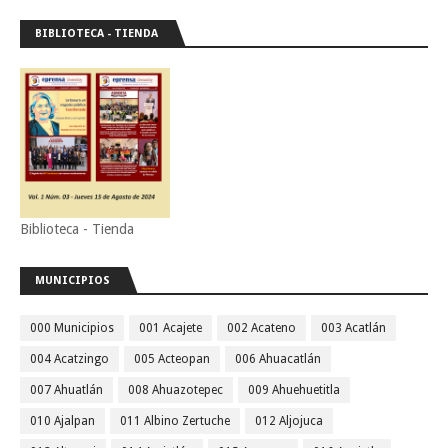
BIBLIOTECA - TIENDA
Biblioteca - Tienda
MUNICIPIOS
000 Municipios
001 Acajete
002 Acateno
003 Acatlán
004 Acatzingo
005 Acteopan
006 Ahuacatlán
007 Ahuatlán
008 Ahuazotepec
009 Ahuehuetitla
010 Ajalpan
011 Albino Zertuche
012 Aljojuca