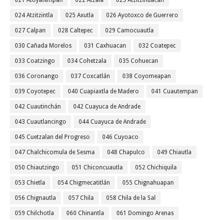
021 Atoyatempan
022 Atzala
023 Atzitzihuacán
024 Atzitzintla
025 Axutla
026 Ayotoxco de Guerrero
027 Calpan
028 Caltepec
029 Camocuautla
030 Cañada Morelos
031 Caxhuacan
032 Coatepec
033 Coatzingo
034 Cohetzala
035 Cohuecan
036 Coronango
037 Coxcatlán
038 Coyomeapan
039 Coyotepec
040 Cuapiaxtla de Madero
041 Cuautempan
042 Cuautinchán
042 Cuayuca de Andrade
043 Cuautlancingo
044 Cuayuca de Andrade
045 Cuetzalan del Progreso
046 Cuyoaco
047 Chalchicomula de Sesma
048 Chapulco
049 Chiautla
050 Chiautzingo
051 Chiconcuautla
052 Chichiquila
053 Chietla
054 Chigmecatitlán
055 Chignahuapan
056 Chignautla
057 Chila
058 Chila de la Sal
059 Chilchotla
060 Chinantla
061 Domingo Arenas