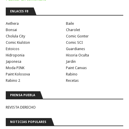
ENLACES FB
Aethera
Baile
Bonsai
Charolet
Cholula City
Comic Gonter
Comic Kiulston
Comic SCI
Estoicos
Guardianes
Hidroponia
Hisoria Oculta
Japonesa
Jardin
Moda PINK
Paint Canvas
Paint Kolosova
Rabino
Rabino 2
Recetas
PRENSA PUEBLA
REVISTA DERECHO
NOTICIAS POPULARES