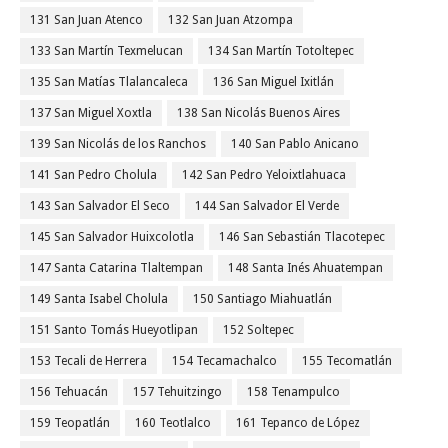
131 San Juan Atenco
132 San Juan Atzompa
133 San Martín Texmelucan
134 San Martín Totoltepec
135 San Matías Tlalancaleca
136 San Miguel Ixitlán
137 San Miguel Xoxtla
138 San Nicolás Buenos Aires
139 San Nicolás de los Ranchos
140 San Pablo Anicano
141 San Pedro Cholula
142 San Pedro Yeloixtlahuaca
143 San Salvador El Seco
144 San Salvador El Verde
145 San Salvador Huixcolotla
146 San Sebastián Tlacotepec
147 Santa Catarina Tlaltempan
148 Santa Inés Ahuatempan
149 Santa Isabel Cholula
150 Santiago Miahuatlán
151 Santo Tomás Hueyotlipan
152 Soltepec
153 Tecali de Herrera
154 Tecamachalco
155 Tecomatlán
156 Tehuacán
157 Tehuitzingo
158 Tenampulco
159 Teopatlán
160 Teotlalco
161 Tepanco de López