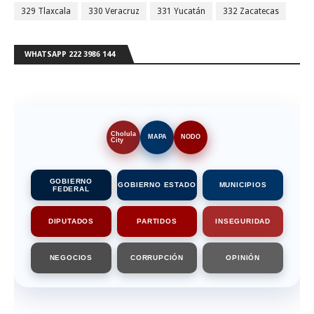
329 Tlaxcala
330 Veracruz
331 Yucatán
332 Zacatecas
WHATSAPP 222 3986 144
Cholula
MAPA
NODO
City
GOBIERNO
GOBIERNO ESTADO
MUNICIPIOS
FEDERAL
DIPUTADOS
PARTIDOS
INSEGURIDAD
NEGOCIOS
CORRUPCIÓN
OPINIÓN