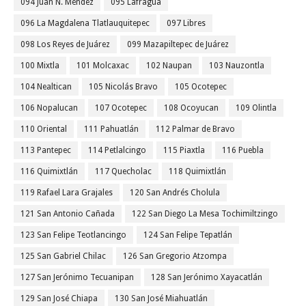
094 Juan N. Méndez
095 Lafragua
096 La Magdalena Tlatlauquitepec
097 Libres
098 Los Reyes de Juárez
099 Mazapiltepec de Juárez
100 Mixtla
101 Molcaxac
102 Naupan
103 Nauzontla
104 Nealtican
105 Nicolás Bravo
105 Ocotepec
106 Nopalucan
107 Ocotepec
108 Ocoyucan
109 Olintla
110 Oriental
111 Pahuatlán
112 Palmar de Bravo
113 Pantepec
114 Petlalcingo
115 Piaxtla
116 Puebla
116 Quimixtlán
117 Quecholac
118 Quimixtlán
119 Rafael Lara Grajales
120 San Andrés Cholula
121 San Antonio Cañada
122 San Diego La Mesa Tochimiltzingo
123 San Felipe Teotlancingo
124 San Felipe Tepatlán
125 San Gabriel Chilac
126 San Gregorio Atzompa
127 San Jerónimo Tecuanipan
128 San Jerónimo Xayacatlán
129 San José Chiapa
130 San José Miahuatlán