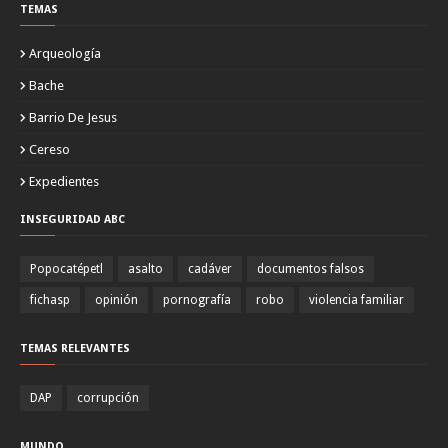
TEMAS
Arqueología
Bache
Barrio De Jesus
Cereso
Expedientes
INSEGURIDAD ABC
Popocatépetl
asalto
cadáver
documentos falsos
fichasp
opinión
pornografía
robo
violencia familiar
TEMAS RELEVANTES
DAP
corrupción
MUNDO