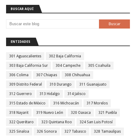
BUSCAR AQUÍ
ENTIDADES
301 Aguascalientes
302 Baja California
303 Baja California Sur
304 Campeche
305 Coahuila
306 Colima
307 Chiapas
308 Chihuahua
309 Distrito Federal
310 Durango
311 Guanajuato
312 Guerrero
313 Hidalgo
314 Jalisco
315 Estado de México
316 Michoacán
317 Morelos
318 Nayarit
319 Nuevo León
320 Oaxaca
321 Puebla
322 Querétaro
323 Quintana Roo
324 San Luis Potosí
325 Sinaloa
326 Sonora
327 Tabasco
328 Tamaulipas