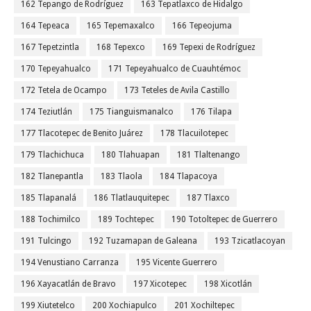
162 Tepango de Rodríguez
163 Tepatlaxco de Hidalgo
164 Tepeaca
165 Tepemaxalco
166 Tepeojuma
167 Tepetzintla
168 Tepexco
169 Tepexi de Rodríguez
170 Tepeyahualco
171 Tepeyahualco de Cuauhtémoc
172 Tetela de Ocampo
173 Teteles de Avila Castillo
174 Teziutlán
175 Tianguismanalco
176 Tilapa
177 Tlacotepec de Benito Juárez
178 Tlacuilotepec
179 Tlachichuca
180 Tlahuapan
181 Tlaltenango
182 Tlanepantla
183 Tlaola
184 Tlapacoya
185 Tlapanalá
186 Tlatlauquitepec
187 Tlaxco
188 Tochimilco
189 Tochtepec
190 Totoltepec de Guerrero
191 Tulcingo
192 Tuzamapan de Galeana
193 Tzicatlacoyan
194 Venustiano Carranza
195 Vicente Guerrero
196 Xayacatlán de Bravo
197 Xicotepec
198 Xicotlán
199 Xiutetelco
200 Xochiapulco
201 Xochiltepec