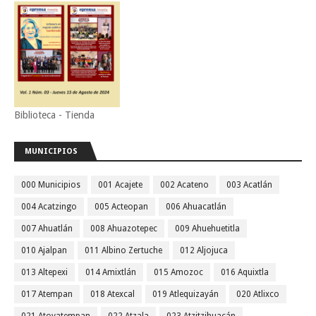
Biblioteca - Tienda
MUNICIPIOS
000 Municipios
001 Acajete
002 Acateno
003 Acatlán
004 Acatzingo
005 Acteopan
006 Ahuacatlán
007 Ahuatlán
008 Ahuazotepec
009 Ahuehuetitla
010 Ajalpan
011 Albino Zertuche
012 Aljojuca
013 Altepexi
014 Amixtlán
015 Amozoc
016 Aquixtla
017 Atempan
018 Atexcal
019 Atlequizayán
020 Atlixco