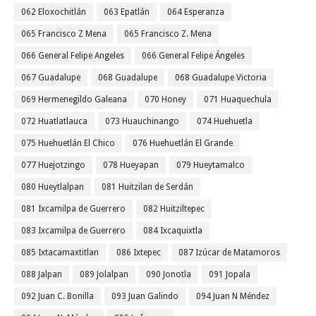
062 Eloxochitlán
063 Epatlán
064 Esperanza
065 Francisco Z Mena
065 Francisco Z. Mena
066 General Felipe Angeles
066 General Felipe Ángeles
067 Guadalupe
068 Guadalupe
068 Guadalupe Victoria
069 Hermenegildo Galeana
070 Honey
071 Huaquechula
072 Huatlatlauca
073 Huauchinango
074 Huehuetla
075 Huehuetlán El Chico
076 Huehuetlán El Grande
077 Huejotzingo
078 Hueyapan
079 Hueytamalco
080 Hueytlalpan
081 Huitzilan de Serdán
081 Ixcamilpa de Guerrero
082 Huitziltepec
083 Ixcamilpa de Guerrero
084 Ixcaquixtla
085 Ixtacamaxtitlan
086 Ixtepec
087 Izúcar de Matamoros
088 Jalpan
089 Jolalpan
090 Jonotla
091 Jopala
092 Juan C. Bonilla
093 Juan Galindo
094 Juan N Méndez