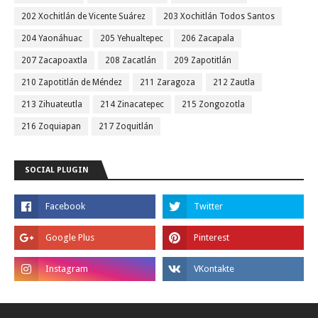
202 Xochitlán de Vicente Suárez
203 Xochitlán Todos Santos
204 Yaonáhuac
205 Yehualtepec
206 Zacapala
207 Zacapoaxtla
208 Zacatlán
209 Zapotitlán
210 Zapotitlán de Méndez
211 Zaragoza
212 Zautla
213 Zihuateutla
214 Zinacatepec
215 Zongozotla
216 Zoquiapan
217 Zoquitlán
SOCIAL PLUGIN