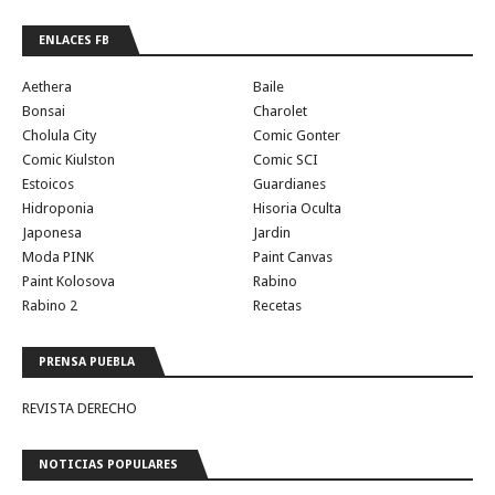
ENLACES FB
Aethera
Baile
Bonsai
Charolet
Cholula City
Comic Gonter
Comic Kiulston
Comic SCI
Estoicos
Guardianes
Hidroponia
Hisoria Oculta
Japonesa
Jardin
Moda PINK
Paint Canvas
Paint Kolosova
Rabino
Rabino 2
Recetas
PRENSA PUEBLA
REVISTA DERECHO
NOTICIAS POPULARES