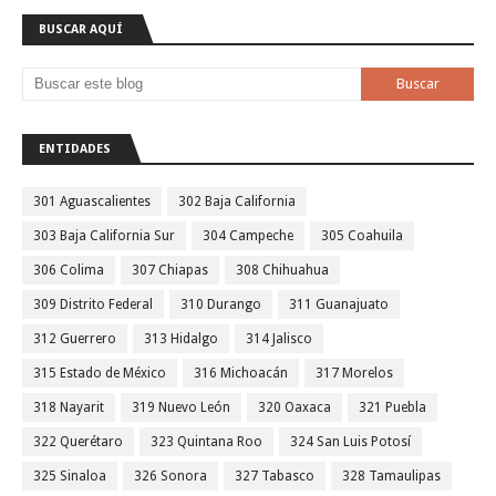
BUSCAR AQUÍ
ENTIDADES
301 Aguascalientes
302 Baja California
303 Baja California Sur
304 Campeche
305 Coahuila
306 Colima
307 Chiapas
308 Chihuahua
309 Distrito Federal
310 Durango
311 Guanajuato
312 Guerrero
313 Hidalgo
314 Jalisco
315 Estado de México
316 Michoacán
317 Morelos
318 Nayarit
319 Nuevo León
320 Oaxaca
321 Puebla
322 Querétaro
323 Quintana Roo
324 San Luis Potosí
325 Sinaloa
326 Sonora
327 Tabasco
328 Tamaulipas