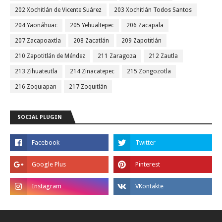
202 Xochitlán de Vicente Suárez
203 Xochitlán Todos Santos
204 Yaonáhuac
205 Yehualtepec
206 Zacapala
207 Zacapoaxtla
208 Zacatlán
209 Zapotitlán
210 Zapotitlán de Méndez
211 Zaragoza
212 Zautla
213 Zihuateutla
214 Zinacatepec
215 Zongozotla
216 Zoquiapan
217 Zoquitlán
SOCIAL PLUGIN