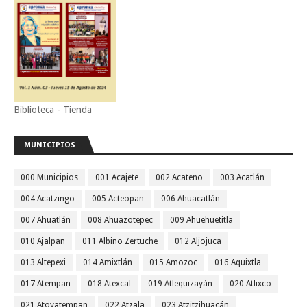
Biblioteca - Tienda
MUNICIPIOS
000 Municipios
001 Acajete
002 Acateno
003 Acatlán
004 Acatzingo
005 Acteopan
006 Ahuacatlán
007 Ahuatlán
008 Ahuazotepec
009 Ahuehuetitla
010 Ajalpan
011 Albino Zertuche
012 Aljojuca
013 Altepexi
014 Amixtlán
015 Amozoc
016 Aquixtla
017 Atempan
018 Atexcal
019 Atlequizayán
020 Atlixco
021 Atoyatempan
022 Atzala
023 Atzitzihuacán