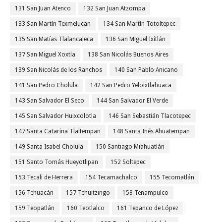
131 San Juan Atenco
132 San Juan Atzompa
133 San Martín Texmelucan
134 San Martín Totoltepec
135 San Matías Tlalancaleca
136 San Miguel Ixitlán
137 San Miguel Xoxtla
138 San Nicolás Buenos Aires
139 San Nicolás de los Ranchos
140 San Pablo Anicano
141 San Pedro Cholula
142 San Pedro Yeloixtlahuaca
143 San Salvador El Seco
144 San Salvador El Verde
145 San Salvador Huixcolotla
146 San Sebastián Tlacotepec
147 Santa Catarina Tlaltempan
148 Santa Inés Ahuatempan
149 Santa Isabel Cholula
150 Santiago Miahuatlán
151 Santo Tomás Hueyotlipan
152 Soltepec
153 Tecali de Herrera
154 Tecamachalco
155 Tecomatlán
156 Tehuacán
157 Tehuitzingo
158 Tenampulco
159 Teopatlán
160 Teotlalco
161 Tepanco de López