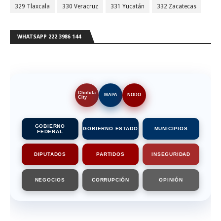
329 Tlaxcala
330 Veracruz
331 Yucatán
332 Zacatecas
WHATSAPP 222 3986 144
Cholula
MAPA
NODO
City
GOBIERNO
GOBIERNO ESTADO
MUNICIPIOS
FEDERAL
DIPUTADOS
PARTIDOS
INSEGURIDAD
NEGOCIOS
CORRUPCIÓN
OPINIÓN