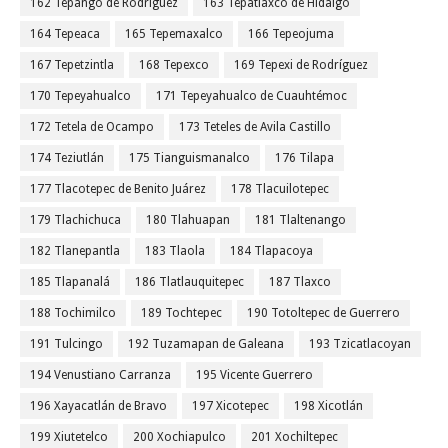
162 Tepango de Rodríguez
163 Tepatlaxco de Hidalgo
164 Tepeaca
165 Tepemaxalco
166 Tepeojuma
167 Tepetzintla
168 Tepexco
169 Tepexi de Rodríguez
170 Tepeyahualco
171 Tepeyahualco de Cuauhtémoc
172 Tetela de Ocampo
173 Teteles de Avila Castillo
174 Teziutlán
175 Tianguismanalco
176 Tilapa
177 Tlacotepec de Benito Juárez
178 Tlacuilotepec
179 Tlachichuca
180 Tlahuapan
181 Tlaltenango
182 Tlanepantla
183 Tlaola
184 Tlapacoya
185 Tlapanalá
186 Tlatlauquitepec
187 Tlaxco
188 Tochimilco
189 Tochtepec
190 Totoltepec de Guerrero
191 Tulcingo
192 Tuzamapan de Galeana
193 Tzicatlacoyan
194 Venustiano Carranza
195 Vicente Guerrero
196 Xayacatlán de Bravo
197 Xicotepec
198 Xicotlán
199 Xiutetelco
200 Xochiapulco
201 Xochiltepec