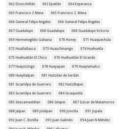
062 Eloxochitlán
063 Epatlán
064 Esperanza
065 Francisco Z Mena
065 Francisco Z. Mena
066 General Felipe Angeles
066 General Felipe Ángeles
067 Guadalupe
068 Guadalupe
068 Guadalupe Victoria
069 Hermenegildo Galeana
070 Honey
071 Huaquechula
072 Huatlatlauca
073 Huauchinango
074 Huehuetla
075 Huehuetlán El Chico
076 Huehuetlán El Grande
077 Huejotzingo
078 Hueyapan
079 Hueytamalco
080 Hueytlalpan
081 Huitzilan de Serdán
081 Ixcamilpa de Guerrero
082 Huitziltepec
083 Ixcamilpa de Guerrero
084 Ixcaquixtla
085 Ixtacamaxtitlan
086 Ixtepec
087 Izúcar de Matamoros
088 Jalpan
089 Jolalpan
090 Jonotla
091 Jopala
092 Juan C. Bonilla
093 Juan Galindo
094 Juan N Méndez