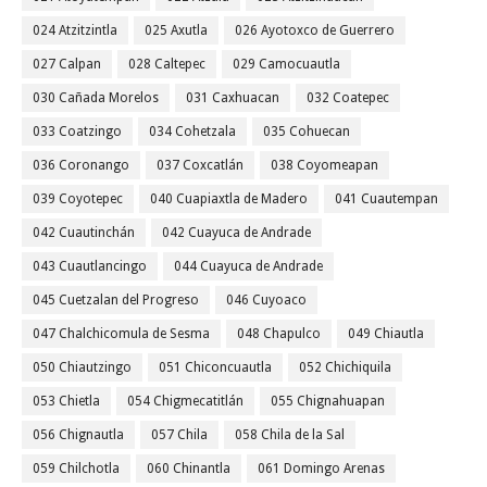
024 Atzitzintla
025 Axutla
026 Ayotoxco de Guerrero
027 Calpan
028 Caltepec
029 Camocuautla
030 Cañada Morelos
031 Caxhuacan
032 Coatepec
033 Coatzingo
034 Cohetzala
035 Cohuecan
036 Coronango
037 Coxcatlán
038 Coyomeapan
039 Coyotepec
040 Cuapiaxtla de Madero
041 Cuautempan
042 Cuautinchán
042 Cuayuca de Andrade
043 Cuautlancingo
044 Cuayuca de Andrade
045 Cuetzalan del Progreso
046 Cuyoaco
047 Chalchicomula de Sesma
048 Chapulco
049 Chiautla
050 Chiautzingo
051 Chiconcuautla
052 Chichiquila
053 Chietla
054 Chigmecatitlán
055 Chignahuapan
056 Chignautla
057 Chila
058 Chila de la Sal
059 Chilchotla
060 Chinantla
061 Domingo Arenas