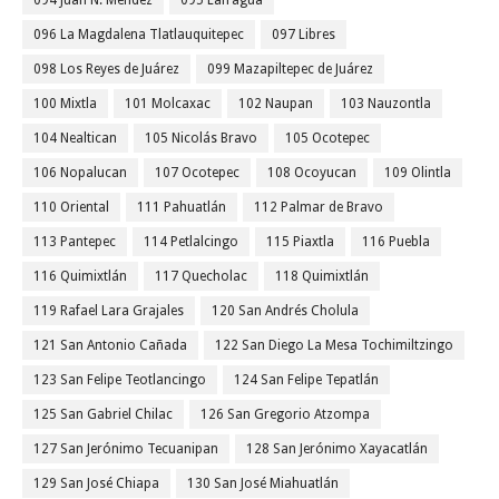
094 Juan N. Méndez
095 Lafragua
096 La Magdalena Tlatlauquitepec
097 Libres
098 Los Reyes de Juárez
099 Mazapiltepec de Juárez
100 Mixtla
101 Molcaxac
102 Naupan
103 Nauzontla
104 Nealtican
105 Nicolás Bravo
105 Ocotepec
106 Nopalucan
107 Ocotepec
108 Ocoyucan
109 Olintla
110 Oriental
111 Pahuatlán
112 Palmar de Bravo
113 Pantepec
114 Petlalcingo
115 Piaxtla
116 Puebla
116 Quimixtlán
117 Quecholac
118 Quimixtlán
119 Rafael Lara Grajales
120 San Andrés Cholula
121 San Antonio Cañada
122 San Diego La Mesa Tochimiltzingo
123 San Felipe Teotlancingo
124 San Felipe Tepatlán
125 San Gabriel Chilac
126 San Gregorio Atzompa
127 San Jerónimo Tecuanipan
128 San Jerónimo Xayacatlán
129 San José Chiapa
130 San José Miahuatlán