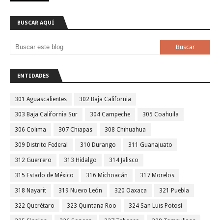
BUSCAR AQUÍ
ENTIDADES
301 Aguascalientes
302 Baja California
303 Baja California Sur
304 Campeche
305 Coahuila
306 Colima
307 Chiapas
308 Chihuahua
309 Distrito Federal
310 Durango
311 Guanajuato
312 Guerrero
313 Hidalgo
314 Jalisco
315 Estado de México
316 Michoacán
317 Morelos
318 Nayarit
319 Nuevo León
320 Oaxaca
321 Puebla
322 Querétaro
323 Quintana Roo
324 San Luis Potosí