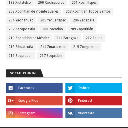
199 Xiutetelco
200 Xochiapulco
201 Xochiltepec
202 Xochitlán de Vicente Suárez
203 Xochitlán Todos Santos
204 Yaonáhuac
205 Yehualtepec
206 Zacapala
207 Zacapoaxtla
208 Zacatlán
209 Zapotitlán
210 Zapotitlán de Méndez
211 Zaragoza
212 Zautla
213 Zihuateutla
214 Zinacatepec
215 Zongozotla
216 Zoquiapan
217 Zoquitlán
SOCIAL PLUGIN