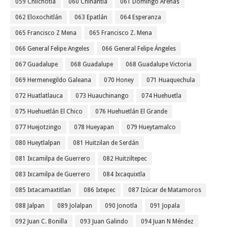
059 Chilchotla
060 Chinantla
061 Domingo Arenas
062 Eloxochitlán
063 Epatlán
064 Esperanza
065 Francisco Z Mena
065 Francisco Z. Mena
066 General Felipe Angeles
066 General Felipe Ángeles
067 Guadalupe
068 Guadalupe
068 Guadalupe Victoria
069 Hermenegildo Galeana
070 Honey
071 Huaquechula
072 Huatlatlauca
073 Huauchinango
074 Huehuetla
075 Huehuetlán El Chico
076 Huehuetlán El Grande
077 Huejotzingo
078 Hueyapan
079 Hueytamalco
080 Hueytlalpan
081 Huitzilan de Serdán
081 Ixcamilpa de Guerrero
082 Huitziltepec
083 Ixcamilpa de Guerrero
084 Ixcaquixtla
085 Ixtacamaxtitlan
086 Ixtepec
087 Izúcar de Matamoros
088 Jalpan
089 Jolalpan
090 Jonotla
091 Jopala
092 Juan C. Bonilla
093 Juan Galindo
094 Juan N Méndez