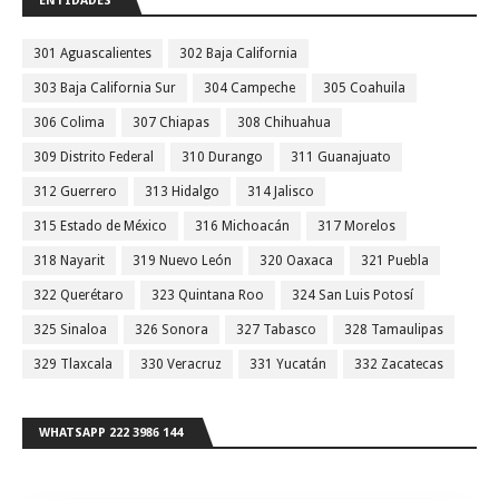
ENTIDADES
301 Aguascalientes
302 Baja California
303 Baja California Sur
304 Campeche
305 Coahuila
306 Colima
307 Chiapas
308 Chihuahua
309 Distrito Federal
310 Durango
311 Guanajuato
312 Guerrero
313 Hidalgo
314 Jalisco
315 Estado de México
316 Michoacán
317 Morelos
318 Nayarit
319 Nuevo León
320 Oaxaca
321 Puebla
322 Querétaro
323 Quintana Roo
324 San Luis Potosí
325 Sinaloa
326 Sonora
327 Tabasco
328 Tamaulipas
329 Tlaxcala
330 Veracruz
331 Yucatán
332 Zacatecas
WHATSAPP 222 3986 144