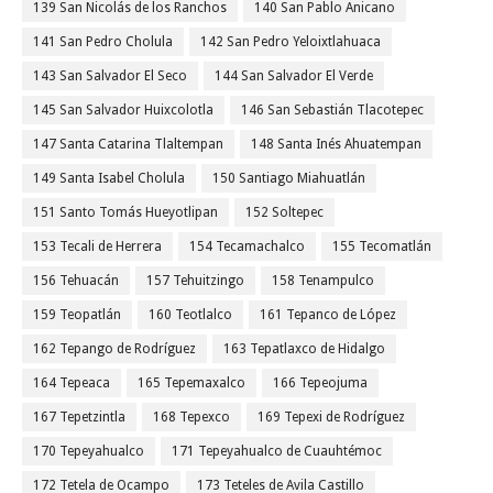
139 San Nicolás de los Ranchos
140 San Pablo Anicano
141 San Pedro Cholula
142 San Pedro Yeloixtlahuaca
143 San Salvador El Seco
144 San Salvador El Verde
145 San Salvador Huixcolotla
146 San Sebastián Tlacotepec
147 Santa Catarina Tlaltempan
148 Santa Inés Ahuatempan
149 Santa Isabel Cholula
150 Santiago Miahuatlán
151 Santo Tomás Hueyotlipan
152 Soltepec
153 Tecali de Herrera
154 Tecamachalco
155 Tecomatlán
156 Tehuacán
157 Tehuitzingo
158 Tenampulco
159 Teopatlán
160 Teotlalco
161 Tepanco de López
162 Tepango de Rodríguez
163 Tepatlaxco de Hidalgo
164 Tepeaca
165 Tepemaxalco
166 Tepeojuma
167 Tepetzintla
168 Tepexco
169 Tepexi de Rodríguez
170 Tepeyahualco
171 Tepeyahualco de Cuauhtémoc
172 Tetela de Ocampo
173 Teteles de Avila Castillo