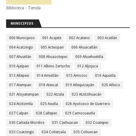
Biblioteca - Tienda
MUNICIPIOS
000 Municipios
001 Acajete
002 Acateno
003 Acatlán
004 Acatzingo
005 Acteopan
006 Ahuacatlán
007 Ahuatlán
008 Ahuazotepec
009 Ahuehuetitla
010 Ajalpan
011 Albino Zertuche
012 Aljojuca
013 Altepexi
014 Amixtlán
015 Amozoc
016 Aquixtla
017 Atempan
018 Atexcal
019 Atlequizayán
020 Atlixco
021 Atoyatempan
022 Atzala
023 Atzitzihuacán
024 Atzitzintla
025 Axutla
026 Ayotoxco de Guerrero
027 Calpan
028 Caltepec
029 Camocuautla
030 Cañada Morelos
031 Caxhuacan
032 Coatepec
033 Coatzingo
034 Cohetzala
035 Cohuecan