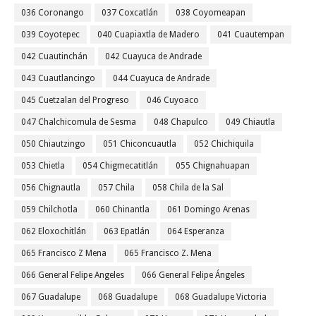
036 Coronango
037 Coxcatlán
038 Coyomeapan
039 Coyotepec
040 Cuapiaxtla de Madero
041 Cuautempan
042 Cuautinchán
042 Cuayuca de Andrade
043 Cuautlancingo
044 Cuayuca de Andrade
045 Cuetzalan del Progreso
046 Cuyoaco
047 Chalchicomula de Sesma
048 Chapulco
049 Chiautla
050 Chiautzingo
051 Chiconcuautla
052 Chichiquila
053 Chietla
054 Chigmecatitlán
055 Chignahuapan
056 Chignautla
057 Chila
058 Chila de la Sal
059 Chilchotla
060 Chinantla
061 Domingo Arenas
062 Eloxochitlán
063 Epatlán
064 Esperanza
065 Francisco Z Mena
065 Francisco Z. Mena
066 General Felipe Angeles
066 General Felipe Ángeles
067 Guadalupe
068 Guadalupe
068 Guadalupe Victoria