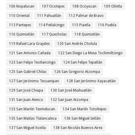
106 Nopalucan
107 Ocotepec
108 Ocoyucan
109 Olintla
110 Oriental
111 Pahuatlán
112 Palmar de Bravo
113 Pantepec
114 Petlalcingo
115 Piaxtla
116 Puebla
116 Quimixtlán
117 Quecholac
118 Quimixtlán
119 Rafael Lara Grajales
120 San Andrés Cholula
121 San Antonio Cañada
122 San Diego La Mesa Tochimiltzingo
123 San Felipe Teotlancingo
124 San Felipe Tepatlán
125 San Gabriel Chilac
126 San Gregorio Atzompa
127 San Jerónimo Tecuanipan
128 San Jerónimo Xayacatlán
129 San José Chiapa
130 San José Miahuatlán
131 San Juan Atenco
132 San Juan Atzompa
133 San Martín Texmelucan
134 San Martín Totoltepec
135 San Matías Tlalancaleca
136 San Miguel Ixitlán
137 San Miguel Xoxtla
138 San Nicolás Buenos Aires