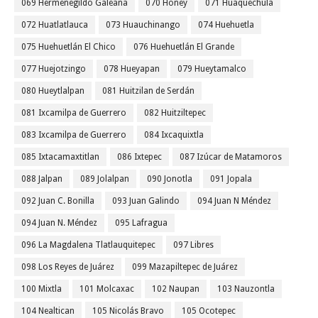
069 Hermenegildo Galeana
070 Honey
071 Huaquechula
072 Huatlatlauca
073 Huauchinango
074 Huehuetla
075 Huehuetlán El Chico
076 Huehuetlán El Grande
077 Huejotzingo
078 Hueyapan
079 Hueytamalco
080 Hueytlalpan
081 Huitzilan de Serdán
081 Ixcamilpa de Guerrero
082 Huitziltepec
083 Ixcamilpa de Guerrero
084 Ixcaquixtla
085 Ixtacamaxtitlan
086 Ixtepec
087 Izúcar de Matamoros
088 Jalpan
089 Jolalpan
090 Jonotla
091 Jopala
092 Juan C. Bonilla
093 Juan Galindo
094 Juan N Méndez
094 Juan N. Méndez
095 Lafragua
096 La Magdalena Tlatlauquitepec
097 Libres
098 Los Reyes de Juárez
099 Mazapiltepec de Juárez
100 Mixtla
101 Molcaxac
102 Naupan
103 Nauzontla
104 Nealtican
105 Nicolás Bravo
105 Ocotepec