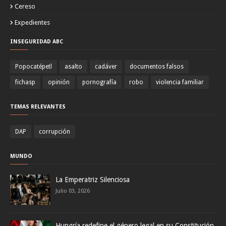
Cereso
Expedientes
INSEGURIDAD ABC
Popocatépetl
asalto
cadáver
documentos falsos
fichasp
opinión
pornografía
robo
violencia familiar
TEMAS RELEVANTES
DAP
corrupción
MUNDO
La Emperatriz Silenciosa
Julio 03, 2026
Hungría redefine el género legal en su Constitución