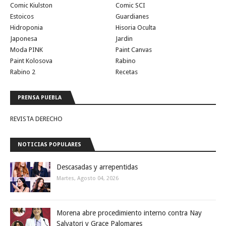
Comic Kiulston
Comic SCI
Estoicos
Guardianes
Hidroponia
Hisoria Oculta
Japonesa
Jardin
Moda PINK
Paint Canvas
Paint Kolosova
Rabino
Rabino 2
Recetas
PRENSA PUEBLA
REVISTA DERECHO
NOTICIAS POPULARES
Descasadas y arrepentidas
Martes, Agosto 04, 2026
Morena abre procedimiento interno contra Nay
Salvatori y Grace Palomares