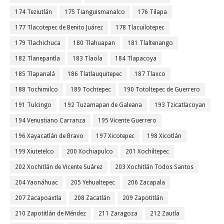
174 Teziutlán
175 Tianguismanalco
176 Tilapa
177 Tlacotepec de Benito Juárez
178 Tlacuilotepec
179 Tlachichuca
180 Tlahuapan
181 Tlaltenango
182 Tlanepantla
183 Tlaola
184 Tlapacoya
185 Tlapanalá
186 Tlatlauquitepec
187 Tlaxco
188 Tochimilco
189 Tochtepec
190 Totoltepec de Guerrero
191 Tulcingo
192 Tuzamapan de Galeana
193 Tzicatlacoyan
194 Venustiano Carranza
195 Vicente Guerrero
196 Xayacatlán de Bravo
197 Xicotepec
198 Xicotlán
199 Xiutetelco
200 Xochiapulco
201 Xochiltepec
202 Xochitlán de Vicente Suárez
203 Xochitlán Todos Santos
204 Yaonáhuac
205 Yehualtepec
206 Zacapala
207 Zacapoaxtla
208 Zacatlán
209 Zapotitlán
210 Zapotitlán de Méndez
211 Zaragoza
212 Zautla