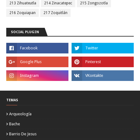
213 Zihuateutla
214 Zinacatepec
215 Zongozotla
216 Zoquiapan
217 Zoquitlán
SOCIAL PLUGIN
TEMAS
Arqueología
Bache
Barrio De Jesus