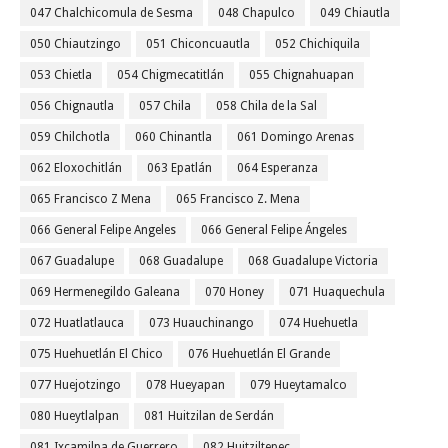
047 Chalchicomula de Sesma
048 Chapulco
049 Chiautla
050 Chiautzingo
051 Chiconcuautla
052 Chichiquila
053 Chietla
054 Chigmecatitlán
055 Chignahuapan
056 Chignautla
057 Chila
058 Chila de la Sal
059 Chilchotla
060 Chinantla
061 Domingo Arenas
062 Eloxochitlán
063 Epatlán
064 Esperanza
065 Francisco Z Mena
065 Francisco Z. Mena
066 General Felipe Angeles
066 General Felipe Ángeles
067 Guadalupe
068 Guadalupe
068 Guadalupe Victoria
069 Hermenegildo Galeana
070 Honey
071 Huaquechula
072 Huatlatlauca
073 Huauchinango
074 Huehuetla
075 Huehuetlán El Chico
076 Huehuetlán El Grande
077 Huejotzingo
078 Hueyapan
079 Hueytamalco
080 Hueytlalpan
081 Huitzilan de Serdán
081 Ixcamilpa de Guerrero
082 Huitziltepec