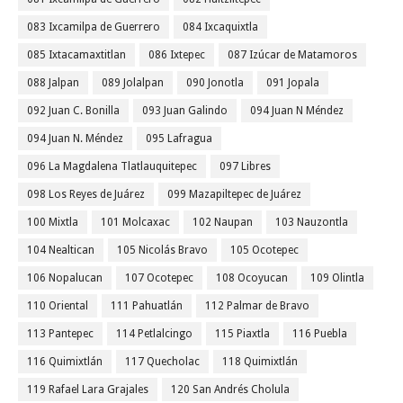
083 Ixcamilpa de Guerrero
084 Ixcaquixtla
085 Ixtacamaxtitlan
086 Ixtepec
087 Izúcar de Matamoros
088 Jalpan
089 Jolalpan
090 Jonotla
091 Jopala
092 Juan C. Bonilla
093 Juan Galindo
094 Juan N Méndez
094 Juan N. Méndez
095 Lafragua
096 La Magdalena Tlatlauquitepec
097 Libres
098 Los Reyes de Juárez
099 Mazapiltepec de Juárez
100 Mixtla
101 Molcaxac
102 Naupan
103 Nauzontla
104 Nealtican
105 Nicolás Bravo
105 Ocotepec
106 Nopalucan
107 Ocotepec
108 Ocoyucan
109 Olintla
110 Oriental
111 Pahuatlán
112 Palmar de Bravo
113 Pantepec
114 Petlalcingo
115 Piaxtla
116 Puebla
116 Quimixtlán
117 Quecholac
118 Quimixtlán
119 Rafael Lara Grajales
120 San Andrés Cholula