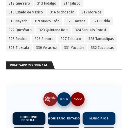
312 Guerrero
313 Hidalgo
314 Jalisco
315 Estado de México
316 Michoacán
317 Morelos
318 Nayarit
319 Nuevo León
320 Oaxaca
321 Puebla
322 Querétaro
323 Quintana Roo
324 San Luis Potosí
325 Sinaloa
326 Sonora
327 Tabasco
328 Tamaulipas
329 Tlaxcala
330 Veracruz
331 Yucatán
332 Zacatecas
WHATSAPP 222 3986 144
Cholula
MAPA
NODO
City
GOBIERNO
GOBIERNO ESTADO
MUNICIPIOS
FEDERAL