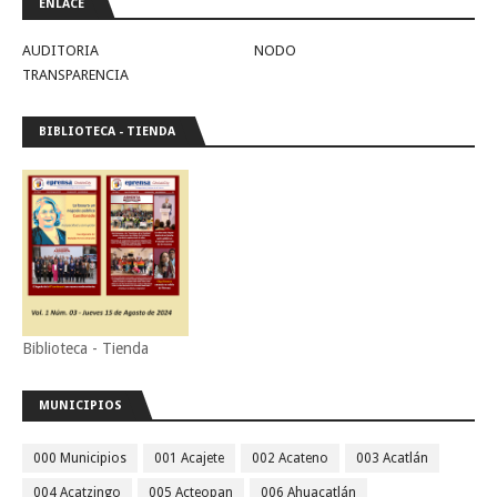
ENLACE
AUDITORIA
NODO
TRANSPARENCIA
BIBLIOTECA - TIENDA
Biblioteca - Tienda
MUNICIPIOS
000 Municipios
001 Acajete
002 Acateno
003 Acatlán
004 Acatzingo
005 Acteopan
006 Ahuacatlán