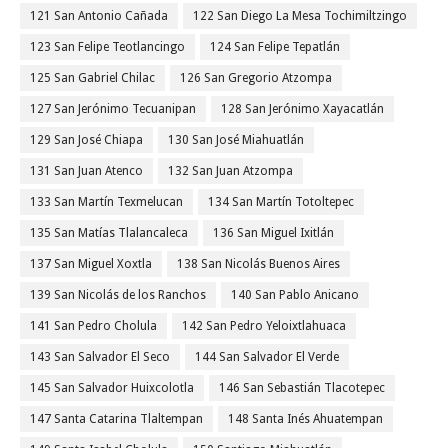
121 San Antonio Cañada
122 San Diego La Mesa Tochimiltzingo
123 San Felipe Teotlancingo
124 San Felipe Tepatlán
125 San Gabriel Chilac
126 San Gregorio Atzompa
127 San Jerónimo Tecuanipan
128 San Jerónimo Xayacatlán
129 San José Chiapa
130 San José Miahuatlán
131 San Juan Atenco
132 San Juan Atzompa
133 San Martín Texmelucan
134 San Martín Totoltepec
135 San Matías Tlalancaleca
136 San Miguel Ixitlán
137 San Miguel Xoxtla
138 San Nicolás Buenos Aires
139 San Nicolás de los Ranchos
140 San Pablo Anicano
141 San Pedro Cholula
142 San Pedro Yeloixtlahuaca
143 San Salvador El Seco
144 San Salvador El Verde
145 San Salvador Huixcolotla
146 San Sebastián Tlacotepec
147 Santa Catarina Tlaltempan
148 Santa Inés Ahuatempan