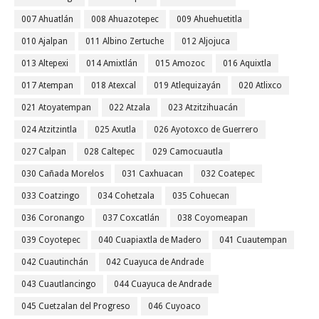
007 Ahuatlán
008 Ahuazotepec
009 Ahuehuetitla
010 Ajalpan
011 Albino Zertuche
012 Aljojuca
013 Altepexi
014 Amixtlán
015 Amozoc
016 Aquixtla
017 Atempan
018 Atexcal
019 Atlequizayán
020 Atlixco
021 Atoyatempan
022 Atzala
023 Atzitzihuacán
024 Atzitzintla
025 Axutla
026 Ayotoxco de Guerrero
027 Calpan
028 Caltepec
029 Camocuautla
030 Cañada Morelos
031 Caxhuacan
032 Coatepec
033 Coatzingo
034 Cohetzala
035 Cohuecan
036 Coronango
037 Coxcatlán
038 Coyomeapan
039 Coyotepec
040 Cuapiaxtla de Madero
041 Cuautempan
042 Cuautinchán
042 Cuayuca de Andrade
043 Cuautlancingo
044 Cuayuca de Andrade
045 Cuetzalan del Progreso
046 Cuyoaco