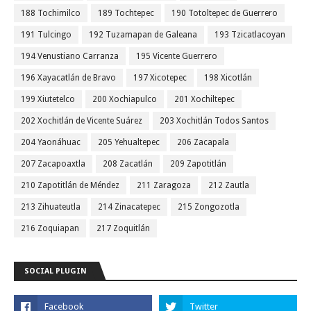
188 Tochimilco
189 Tochtepec
190 Totoltepec de Guerrero
191 Tulcingo
192 Tuzamapan de Galeana
193 Tzicatlacoyan
194 Venustiano Carranza
195 Vicente Guerrero
196 Xayacatlán de Bravo
197 Xicotepec
198 Xicotlán
199 Xiutetelco
200 Xochiapulco
201 Xochiltepec
202 Xochitlán de Vicente Suárez
203 Xochitlán Todos Santos
204 Yaonáhuac
205 Yehualtepec
206 Zacapala
207 Zacapoaxtla
208 Zacatlán
209 Zapotitlán
210 Zapotitlán de Méndez
211 Zaragoza
212 Zautla
213 Zihuateutla
214 Zinacatepec
215 Zongozotla
216 Zoquiapan
217 Zoquitlán
SOCIAL PLUGIN