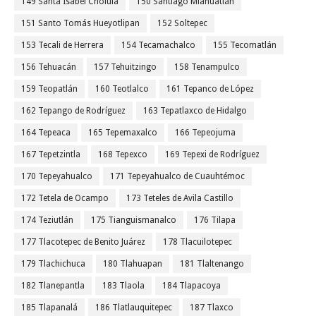
149 Santa Isabel Cholula
150 Santiago Miahuatlán
151 Santo Tomás Hueyotlipan
152 Soltepec
153 Tecali de Herrera
154 Tecamachalco
155 Tecomatlán
156 Tehuacán
157 Tehuitzingo
158 Tenampulco
159 Teopatlán
160 Teotlalco
161 Tepanco de López
162 Tepango de Rodríguez
163 Tepatlaxco de Hidalgo
164 Tepeaca
165 Tepemaxalco
166 Tepeojuma
167 Tepetzintla
168 Tepexco
169 Tepexi de Rodríguez
170 Tepeyahualco
171 Tepeyahualco de Cuauhtémoc
172 Tetela de Ocampo
173 Teteles de Avila Castillo
174 Teziutlán
175 Tianguismanalco
176 Tilapa
177 Tlacotepec de Benito Juárez
178 Tlacuilotepec
179 Tlachichuca
180 Tlahuapan
181 Tlaltenango
182 Tlanepantla
183 Tlaola
184 Tlapacoya
185 Tlapanalá
186 Tlatlauquitepec
187 Tlaxco