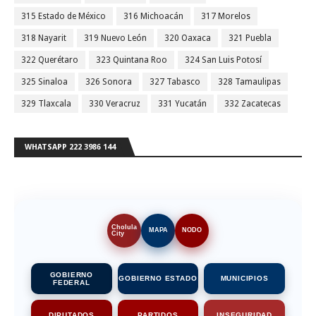
315 Estado de México
316 Michoacán
317 Morelos
318 Nayarit
319 Nuevo León
320 Oaxaca
321 Puebla
322 Querétaro
323 Quintana Roo
324 San Luis Potosí
325 Sinaloa
326 Sonora
327 Tabasco
328 Tamaulipas
329 Tlaxcala
330 Veracruz
331 Yucatán
332 Zacatecas
WHATSAPP 222 3986 144
Cholula
MAPA
NODO
City
GOBIERNO
GOBIERNO ESTADO
MUNICIPIOS
FEDERAL
DIPUTADOS
PARTIDOS
INSEGURIDAD