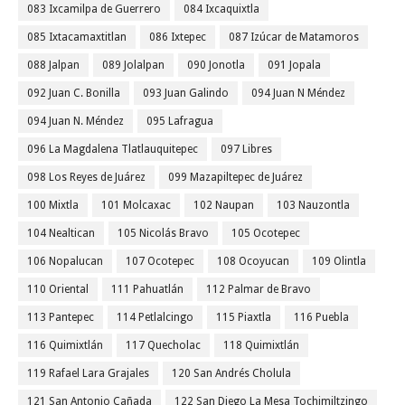
083 Ixcamilpa de Guerrero
084 Ixcaquixtla
085 Ixtacamaxtitlan
086 Ixtepec
087 Izúcar de Matamoros
088 Jalpan
089 Jolalpan
090 Jonotla
091 Jopala
092 Juan C. Bonilla
093 Juan Galindo
094 Juan N Méndez
094 Juan N. Méndez
095 Lafragua
096 La Magdalena Tlatlauquitepec
097 Libres
098 Los Reyes de Juárez
099 Mazapiltepec de Juárez
100 Mixtla
101 Molcaxac
102 Naupan
103 Nauzontla
104 Nealtican
105 Nicolás Bravo
105 Ocotepec
106 Nopalucan
107 Ocotepec
108 Ocoyucan
109 Olintla
110 Oriental
111 Pahuatlán
112 Palmar de Bravo
113 Pantepec
114 Petlalcingo
115 Piaxtla
116 Puebla
116 Quimixtlán
117 Quecholac
118 Quimixtlán
119 Rafael Lara Grajales
120 San Andrés Cholula
121 San Antonio Cañada
122 San Diego La Mesa Tochimiltzingo