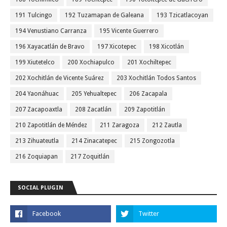
191 Tulcingo
192 Tuzamapan de Galeana
193 Tzicatlacoyan
194 Venustiano Carranza
195 Vicente Guerrero
196 Xayacatlán de Bravo
197 Xicotepec
198 Xicotlán
199 Xiutetelco
200 Xochiapulco
201 Xochiltepec
202 Xochitlán de Vicente Suárez
203 Xochitlán Todos Santos
204 Yaonáhuac
205 Yehualtepec
206 Zacapala
207 Zacapoaxtla
208 Zacatlán
209 Zapotitlán
210 Zapotitlán de Méndez
211 Zaragoza
212 Zautla
213 Zihuateutla
214 Zinacatepec
215 Zongozotla
216 Zoquiapan
217 Zoquitlán
SOCIAL PLUGIN