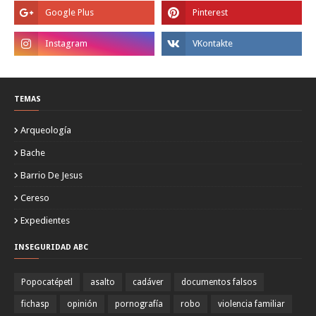
TEMAS
Arqueología
Bache
Barrio De Jesus
Cereso
Expedientes
INSEGURIDAD ABC
Popocatépetl
asalto
cadáver
documentos falsos
fichasp
opinión
pornografía
robo
violencia familiar