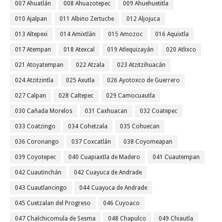
007 Ahuatlán
008 Ahuazotepec
009 Ahuehuetitla
010 Ajalpan
011 Albino Zertuche
012 Aljojuca
013 Altepexi
014 Amixtlán
015 Amozoc
016 Aquixtla
017 Atempan
018 Atexcal
019 Atlequizayán
020 Atlixco
021 Atoyatempan
022 Atzala
023 Atzitzihuacán
024 Atzitzintla
025 Axutla
026 Ayotoxco de Guerrero
027 Calpan
028 Caltepec
029 Camocuautla
030 Cañada Morelos
031 Caxhuacan
032 Coatepec
033 Coatzingo
034 Cohetzala
035 Cohuecan
036 Coronango
037 Coxcatlán
038 Coyomeapan
039 Coyotepec
040 Cuapiaxtla de Madero
041 Cuautempan
042 Cuautinchán
042 Cuayuca de Andrade
043 Cuautlancingo
044 Cuayuca de Andrade
045 Cuetzalan del Progreso
046 Cuyoaco
047 Chalchicomula de Sesma
048 Chapulco
049 Chiautla