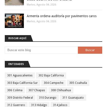
Martes, Agosto 04, 2026
Armenta ordena auditoría por pavimentos caros
Martes, Agosto 04, 2026
BUSCAR AQUÍ
ENTIDADES
301 Aguascalientes
302 Baja California
303 Baja California Sur
304 Campeche
305 Coahuila
306 Colima
307 Chiapas
308 Chihuahua
309 Distrito Federal
310 Durango
311 Guanajuato
312 Guerrero
313 Hidalgo
314 Jalisco