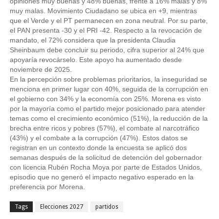
opiniones muy buenas y 48% buenas, frente a 16% malas y 8% 
muy malas. Movimiento Ciudadano se ubica en +9, mientras 
que el Verde y el PT permanecen en zona neutral. Por su parte, 
el PAN presenta -30 y el PRI -42. Respecto a la revocación de 
mandato, el 72% considera que la presidenta Claudia 
Sheinbaum debe concluir su periodo, cifra superior al 24% que 
apoyaría revocárselo. Este apoyo ha aumentado desde 
noviembre de 2025. 
En la percepción sobre problemas prioritarios, la inseguridad se 
menciona en primer lugar con 40%, seguida de la corrupción en 
el gobierno con 34% y la economía con 25%. Morena es visto 
por la mayoría como el partido mejor posicionado para atender 
temas como el crecimiento económico (51%), la reducción de la 
brecha entre ricos y pobres (57%), el combate al narcotráfico 
(43%) y el combate a la corrupción (47%). Estos datos se 
registran en un contexto donde la encuesta se aplicó dos 
semanas después de la solicitud de detención del gobernador 
con licencia Rubén Rocha Moya por parte de Estados Unidos, 
episodio que no generó el impacto negativo esperado en la 
preferencia por Morena.
Tags
Elecciones 2027
partidos