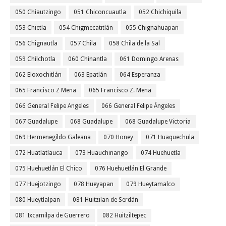
050 Chiautzingo
051 Chiconcuautla
052 Chichiquila
053 Chietla
054 Chigmecatitlán
055 Chignahuapan
056 Chignautla
057 Chila
058 Chila de la Sal
059 Chilchotla
060 Chinantla
061 Domingo Arenas
062 Eloxochitlán
063 Epatlán
064 Esperanza
065 Francisco Z Mena
065 Francisco Z. Mena
066 General Felipe Angeles
066 General Felipe Ángeles
067 Guadalupe
068 Guadalupe
068 Guadalupe Victoria
069 Hermenegildo Galeana
070 Honey
071 Huaquechula
072 Huatlatlauca
073 Huauchinango
074 Huehuetla
075 Huehuetlán El Chico
076 Huehuetlán El Grande
077 Huejotzingo
078 Hueyapan
079 Hueytamalco
080 Hueytlalpan
081 Huitzilan de Serdán
081 Ixcamilpa de Guerrero
082 Huitziltepec