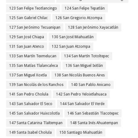
123 San Felipe Teotlancingo
124 San Felipe Tepatlán
125 San Gabriel Chilac
126 San Gregorio Atzompa
127 San Jerónimo Tecuanipan
128 San Jerónimo Xayacatlán
129 San José Chiapa
130 San José Miahuatlán
131 San Juan Atenco
132 San Juan Atzompa
133 San Martín Texmelucan
134 San Martín Totoltepec
135 San Matías Tlalancaleca
136 San Miguel Ixitlán
137 San Miguel Xoxtla
138 San Nicolás Buenos Aires
139 San Nicolás de los Ranchos
140 San Pablo Anicano
141 San Pedro Cholula
142 San Pedro Yeloixtlahuaca
143 San Salvador El Seco
144 San Salvador El Verde
145 San Salvador Huixcolotla
146 San Sebastián Tlacotepec
147 Santa Catarina Tlaltempan
148 Santa Inés Ahuatempan
149 Santa Isabel Cholula
150 Santiago Miahuatlán