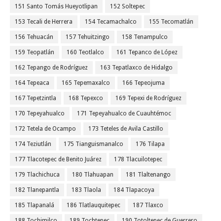
151 Santo Tomás Hueyotlipan
152 Soltepec
153 Tecali de Herrera
154 Tecamachalco
155 Tecomatlán
156 Tehuacán
157 Tehuitzingo
158 Tenampulco
159 Teopatlán
160 Teotlalco
161 Tepanco de López
162 Tepango de Rodríguez
163 Tepatlaxco de Hidalgo
164 Tepeaca
165 Tepemaxalco
166 Tepeojuma
167 Tepetzintla
168 Tepexco
169 Tepexi de Rodríguez
170 Tepeyahualco
171 Tepeyahualco de Cuauhtémoc
172 Tetela de Ocampo
173 Teteles de Avila Castillo
174 Teziutlán
175 Tianguismanalco
176 Tilapa
177 Tlacotepec de Benito Juárez
178 Tlacuilotepec
179 Tlachichuca
180 Tlahuapan
181 Tlaltenango
182 Tlanepantla
183 Tlaola
184 Tlapacoya
185 Tlapanalá
186 Tlatlauquitepec
187 Tlaxco
188 Tochimilco
189 Tochtepec
190 Totoltepec de Guerrero