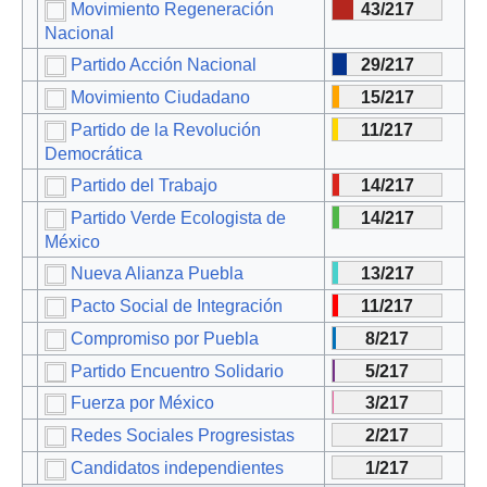
Movimiento Regeneración
43/217
Nacional
Partido Acción Nacional
29/217
Movimiento Ciudadano
15/217
Partido de la Revolución
11/217
Democrática
Partido del Trabajo
14/217
Partido Verde Ecologista de
14/217
México
Nueva Alianza Puebla
13/217
Pacto Social de Integración
11/217
Compromiso por Puebla
8/217
Partido Encuentro Solidario
5/217
Fuerza por México
3/217
Redes Sociales Progresistas
2/217
Candidatos independientes
1/217