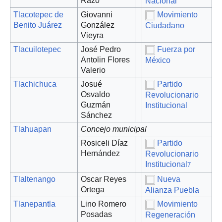
Razo
Nacional
Tlacotepec de
Giovanni
Movimiento
Benito Juárez
González
Ciudadano
Vieyra
Tlacuilotepec
José Pedro
Fuerza por
Antolin Flores
México
Valerio
Tlachichuca
Josué
Partido
Osvaldo
Revolucionario
Guzmán
Institucional
Sánchez
Tlahuapan
Concejo municipal
Rosiceli Díaz
Partido
Hernández
Revolucionario
Institucional
7
Tlaltenango
Oscar Reyes
Nueva
Ortega
Alianza Puebla
Tlanepantla
Lino Romero
Movimiento
Posadas
Regeneración