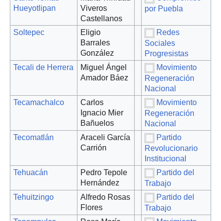
Hueyotlipan
Viveros
por Puebla
Castellanos
Soltepec
Eligio
Redes
Barrales
Sociales
González
Progresistas
Tecali de Herrera
Miguel Ángel
Movimiento
Amador Báez
Regeneración
Nacional
Tecamachalco
Carlos
Movimiento
Ignacio Mier
Regeneración
Bañuelos
Nacional
Tecomatlán
Araceli García
Partido
Carrión
Revolucionario
Institucional
Tehuacán
Pedro Tepole
Partido del
Hernández
Trabajo
Tehuitzingo
Alfredo Rosas
Partido del
Flores
Trabajo