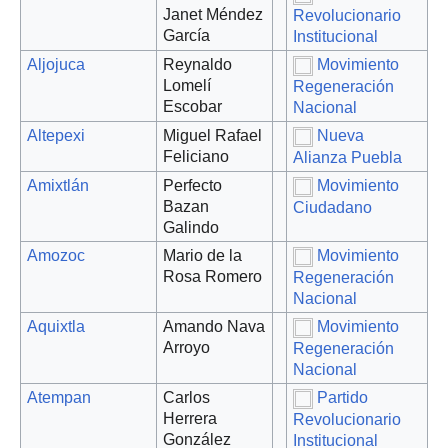
Janet Méndez
Revolucionario
García
Institucional
Aljojuca
Reynaldo
Movimiento
Lomelí
Regeneración
Escobar
Nacional
Altepexi
Miguel Rafael
Nueva
Feliciano
Alianza Puebla
Amixtlán
Perfecto
Movimiento
Bazan
Ciudadano
Galindo
Amozoc
Mario de la
Movimiento
Rosa Romero
Regeneración
Nacional
Aquixtla
Amando Nava
Movimiento
Arroyo
Regeneración
Nacional
Atempan
Carlos
Partido
Herrera
Revolucionario
González
Institucional