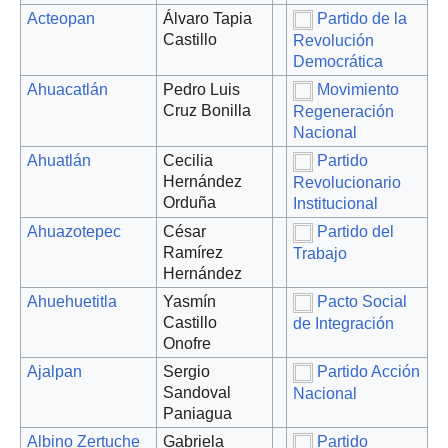
Acteopan
Álvaro Tapia
Partido de la
Castillo
Revolución
Democrática
Ahuacatlán
Pedro Luis
Movimiento
Cruz Bonilla
Regeneración
Nacional
Ahuatlán
Cecilia
Partido
Hernández
Revolucionario
Orduña
Institucional
Ahuazotepec
César
Partido del
Ramírez
Trabajo
Hernández
Ahuehuetitla
Yasmín
Pacto Social
Castillo
de Integración
Onofre
Ajalpan
Sergio
Partido Acción
Sandoval
Nacional
Paniagua
Albino Zertuche
Gabriela
Partido