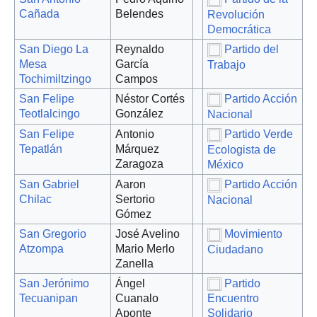
Cañada
Belendes
Revolución
Democrática
San Diego La
Reynaldo
Partido del
Mesa
García
Trabajo
Tochimiltzingo
Campos
San Felipe
Néstor Cortés
Partido Acción
Teotlalcingo
González
Nacional
San Felipe
Antonio
Partido Verde
Tepatlán
Márquez
Ecologista de
Zaragoza
México
San Gabriel
Aaron
Partido Acción
Chilac
Sertorio
Nacional
Gómez
San Gregorio
José Avelino
Movimiento
Atzompa
Mario Merlo
Ciudadano
Zanella
San Jerónimo
Ángel
Partido
Tecuanipan
Cuanalo
Encuentro
Aponte
Solidario