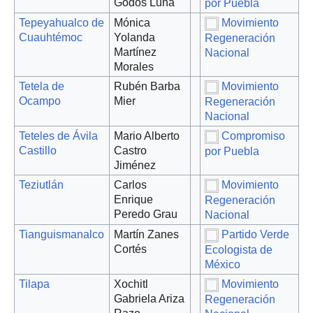
Godos Luna
por Puebla
Tepeyahualco de
Mónica
Movimiento
Cuauhtémoc
Yolanda
Regeneración
Martínez
Nacional
Morales
Tetela de
Rubén Barba
Movimiento
Ocampo
Mier
Regeneración
Nacional
Teteles de Ávila
Mario Alberto
Compromiso
Castillo
Castro
por Puebla
Jiménez
Teziutlán
Carlos
Movimiento
Enrique
Regeneración
Peredo Grau
Nacional
Tianguismanalco
Martín Zanes
Partido Verde
Cortés
Ecologista de
México
Tilapa
Xochitl
Movimiento
Gabriela Ariza
Regeneración