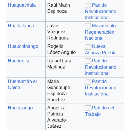
Huaquechula
Raúl Marín
Partido
Espinoza
Revolucionario
Institucional
Huatlatlauca
Javier
Movimiento
Vázquez
Regeneración
Rodríguez
Nacional
Huauchinango
Rogelio
Nueva
López Angulo
Alianza Puebla
Huehuetla
Rafael Lara
Partido
Martínez
Revolucionario
Institucional
Huehuetlán el
María
Partido
Chico
Guadalupe
Revolucionario
Espinoza
Institucional
Sánchez
Huejotzingo
Angélica
Partido del
Patricia
Trabajo
Alvarado
Juárez