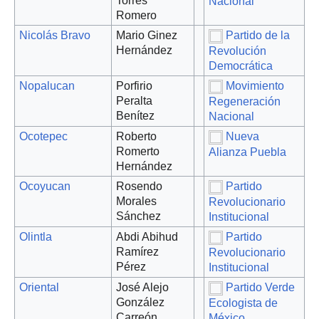
Torres
Nacional
Romero
Nicolás Bravo
Mario Ginez
Partido de la
Hernández
Revolución
Democrática
Nopalucan
Porfirio
Movimiento
Peralta
Regeneración
Benítez
Nacional
Ocotepec
Roberto
Nueva
Romerto
Alianza Puebla
Hernández
Ocoyucan
Rosendo
Partido
Morales
Revolucionario
Sánchez
Institucional
Olintla
Abdi Abihud
Partido
Ramírez
Revolucionario
Pérez
Institucional
Oriental
José Alejo
Partido Verde
González
Ecologista de
Carreón
México