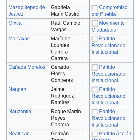
Mazapiltepec de
Gabriela
Compromiso
Juárez
Marín Castro
por Puebla
Mixtla
Raúl Campio
Movimiento
Vargas
Ciudadano
Molcaxac
María de
Partido
Lourdes
Revolucionario
Carrera
Institucional
Carrera
Cañada Morelos
Gerardo
Partido
Flores
Revolucionario
Contreras
Institucional
Naupan
Jaime
Partido
Rodríguez
Revolucionario
Ramírez
Institucional
Nauzontla
Roque Martín
Partido
Reyes
Revolucionario
Cabrera
Institucional
Nealtican
Germán
Partido Acción