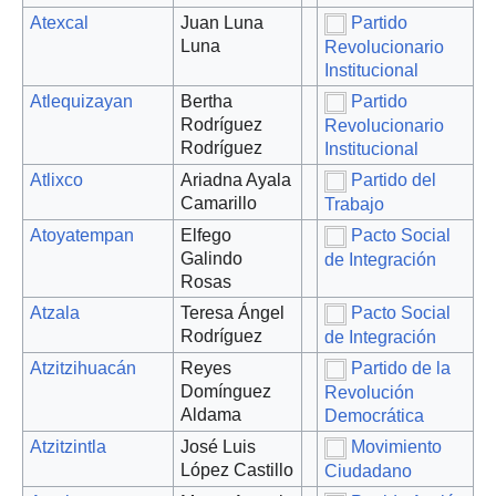
Atexcal
Juan Luna
Partido
Luna
Revolucionario
Institucional
Atlequizayan
Bertha
Partido
Rodríguez
Revolucionario
Rodríguez
Institucional
Atlixco
Ariadna Ayala
Partido del
Camarillo
Trabajo
Atoyatempan
Elfego
Pacto Social
Galindo
de Integración
Rosas
Atzala
Teresa Ángel
Pacto Social
Rodríguez
de Integración
Atzitzihuacán
Reyes
Partido de la
Domínguez
Revolución
Aldama
Democrática
Atzitzintla
José Luis
Movimiento
López Castillo
Ciudadano