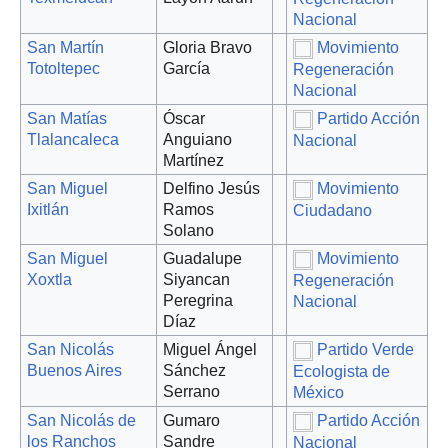
Nacional
San Martín
Gloria Bravo
Movimiento
Totoltepec
García
Regeneración
Nacional
San Matías
Óscar
Partido Acción
Tlalancaleca
Anguiano
Nacional
Martínez
San Miguel
Delfino Jesús
Movimiento
Ixitlán
Ramos
Ciudadano
Solano
San Miguel
Guadalupe
Movimiento
Xoxtla
Siyancan
Regeneración
Peregrina
Nacional
Díaz
San Nicolás
Miguel Ángel
Partido Verde
Buenos Aires
Sánchez
Ecologista de
Serrano
México
San Nicolás de
Gumaro
Partido Acción
los Ranchos
Sandre
Nacional