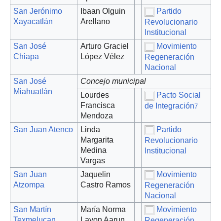
San Jerónimo
Ibaan Olguin
Partido
Xayacatlán
Arellano
Revolucionario
Institucional
San José
Arturo Graciel
Movimiento
Chiapa
López Vélez
Regeneración
Nacional
San José
Concejo municipal
Miahuatlán
Lourdes
Pacto Social
Francisca
de Integración
7
Mendoza
San Juan Atenco
Linda
Partido
Margarita
Revolucionario
Medina
Institucional
Vargas
San Juan
Jaquelin
Movimiento
Atzompa
Castro Ramos
Regeneración
Nacional
San Martín
María Norma
Movimiento
Texmelucan
Layon Aarun
Regeneración