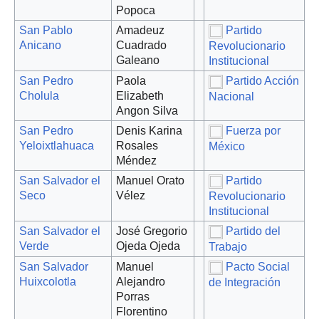
Popoca
San Pablo
Amadeuz
Partido
Anicano
Cuadrado
Revolucionario
Galeano
Institucional
San Pedro
Paola
Partido Acción
Cholula
Elizabeth
Nacional
Angon Silva
San Pedro
Denis Karina
Fuerza por
Yeloixtlahuaca
Rosales
México
Méndez
San Salvador el
Manuel Orato
Partido
Seco
Vélez
Revolucionario
Institucional
San Salvador el
José Gregorio
Partido del
Verde
Ojeda Ojeda
Trabajo
San Salvador
Manuel
Pacto Social
Huixcolotla
Alejandro
de Integración
Porras
Florentino