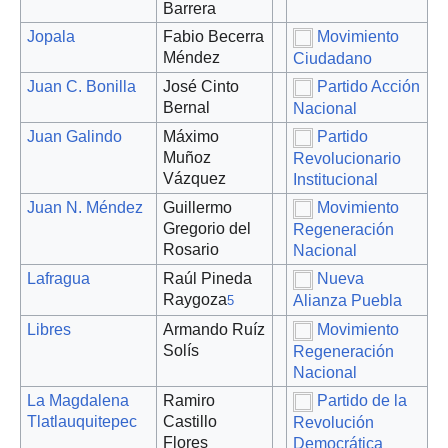
Barrera
Jopala
Fabio Becerra
Movimiento
Méndez
Ciudadano
Juan C. Bonilla
José Cinto
Partido Acción
Bernal
Nacional
Juan Galindo
Máximo
Partido
Muñoz
Revolucionario
Vázquez
Institucional
Juan N. Méndez
Guillermo
Movimiento
Gregorio del
Regeneración
Rosario
Nacional
Lafragua
Raúl Pineda
Nueva
Raygoza
Alianza Puebla
5
Libres
Armando Ruíz
Movimiento
Solís
Regeneración
Nacional
La Magdalena
Ramiro
Partido de la
Tlatlauquitepec
Castillo
Revolución
Flores
Democrática