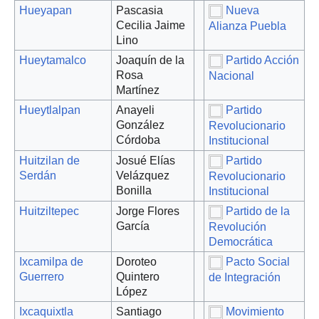
Hueyapan
Pascasia
Nueva
Cecilia Jaime
Alianza Puebla
Lino
Hueytamalco
Joaquín de la
Partido Acción
Rosa
Nacional
Martínez
Hueytlalpan
Anayeli
Partido
González
Revolucionario
Córdoba
Institucional
Huitzilan de
Josué Elías
Partido
Serdán
Velázquez
Revolucionario
Bonilla
Institucional
Huitziltepec
Jorge Flores
Partido de la
García
Revolución
Democrática
Ixcamilpa de
Doroteo
Pacto Social
Guerrero
Quintero
de Integración
López
Ixcaquixtla
Santiago
Movimiento