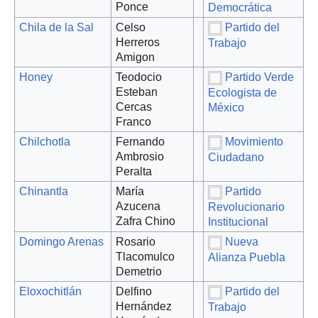
Ponce
Democrática
Chila de la Sal
Celso
Partido del
Herreros
Trabajo
Amigon
Honey
Teodocio
Partido Verde
Esteban
Ecologista de
Cercas
México
Franco
Chilchotla
Fernando
Movimiento
Ambrosio
Ciudadano
Peralta
Chinantla
María
Partido
Azucena
Revolucionario
Zafra Chino
Institucional
Domingo Arenas
Rosario
Nueva
Tlacomulco
Alianza Puebla
Demetrio
Eloxochitlán
Delfino
Partido del
Hernández
Trabajo