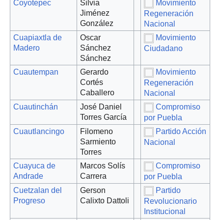
Coyotepec
Silvia
Movimiento
Jiménez
Regeneración
González
Nacional
Cuapiaxtla de
Oscar
Movimiento
Madero
Sánchez
Ciudadano
Sánchez
Cuautempan
Gerardo
Movimiento
Cortés
Regeneración
Caballero
Nacional
Cuautinchán
José Daniel
Compromiso
Torres García
por Puebla
Cuautlancingo
Filomeno
Partido Acción
Sarmiento
Nacional
Torres
Cuayuca de
Marcos Solís
Compromiso
Andrade
Carrera
por Puebla
Cuetzalan del
Gerson
Partido
Progreso
Calixto Dattoli
Revolucionario
Institucional