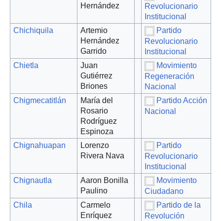
Hernández
Revolucionario
Institucional
Chichiquila
Artemio
Partido
Hernández
Revolucionario
Garrido
Institucional
Chietla
Juan
Movimiento
Gutiérrez
Regeneración
Briones
Nacional
Chigmecatitlán
María del
Partido Acción
Rosario
Nacional
Rodríguez
Espinoza
Chignahuapan
Lorenzo
Partido
Rivera Nava
Revolucionario
Institucional
Chignautla
Aaron Bonilla
Movimiento
Paulino
Ciudadano
Chila
Carmelo
Partido de la
Enríquez
Revolución