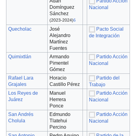
Adán
Partido Acción
Domínguez
Nacional
Sánchez
(2023-2024)
6
Quecholac
José
Pacto Social
Alejandro
de Integración
Martínez
Fuentes
Quimixtlán
Armando
Partido Acción
Pimentel
Nacional
Gómez
Rafael Lara
Horacio
Partido del
Grajales
Castillo Pérez
Trabajo
Los Reyes de
Manuel
Partido Acción
Juárez
Herrera
Nacional
Ponce
San Andrés
Edmundo
Partido Acción
Cholula
Tlatehui
Nacional
Percino
San Antonio
Pedro Aquino
Partido de la