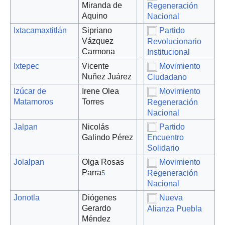
Miranda de
Regeneración
Aquino
Nacional
Ixtacamaxtitlán
Sipriano
Partido
Vázquez
Revolucionario
Carmona
Institucional
Ixtepec
Vicente
Movimiento
Nuñez Juárez
Ciudadano
Izúcar de
Irene Olea
Movimiento
Matamoros
Torres
Regeneración
Nacional
Jalpan
Nicolás
Partido
Galindo Pérez
Encuentro
Solidario
Jolalpan
Olga Rosas
Movimiento
Parra
Regeneración
5
Nacional
Jonotla
Diógenes
Nueva
Gerardo
Alianza Puebla
Méndez