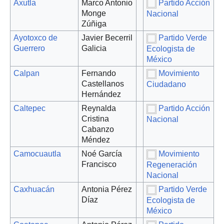
Axutla
Marco Antonio
Partido Acción
Monge
Nacional
Zúñiga
Ayotoxco de
Javier Becerril
Partido Verde
Guerrero
Galicia
Ecologista de
México
Calpan
Fernando
Movimiento
Castellanos
Ciudadano
Hernández
Caltepec
Reynalda
Partido Acción
Cristina
Nacional
Cabanzo
Méndez
Camocuautla
Noé García
Movimiento
Francisco
Regeneración
Nacional
Caxhuacán
Antonia Pérez
Partido Verde
Díaz
Ecologista de
México