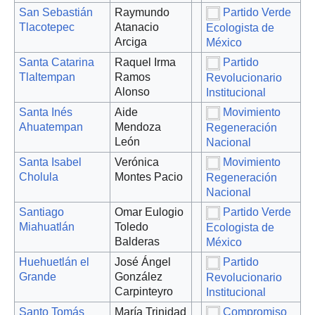
San Sebastián
Raymundo
Partido Verde
Tlacotepec
Atanacio
Ecologista de
Arciga
México
Santa Catarina
Raquel Irma
Partido
Tlaltempan
Ramos
Revolucionario
Alonso
Institucional
Santa Inés
Aide
Movimiento
Ahuatempan
Mendoza
Regeneración
León
Nacional
Santa Isabel
Verónica
Movimiento
Cholula
Montes Pacio
Regeneración
Nacional
Santiago
Omar Eulogio
Partido Verde
Miahuatlán
Toledo
Ecologista de
Balderas
México
Huehuetlán el
José Ángel
Partido
Grande
González
Revolucionario
Carpinteyro
Institucional
Santo Tomás
María Trinidad
Compromiso