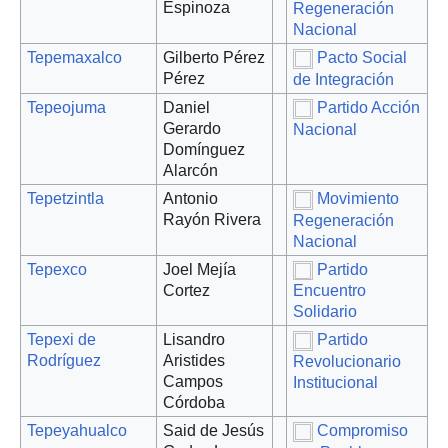
Espinoza
Regeneración
Nacional
Tepemaxalco
Gilberto Pérez
Pacto Social
Pérez
de Integración
Tepeojuma
Daniel
Partido Acción
Gerardo
Nacional
Domínguez
Alarcón
Tepetzintla
Antonio
Movimiento
Rayón Rivera
Regeneración
Nacional
Tepexco
Joel Mejía
Partido
Cortez
Encuentro
Solidario
Tepexi de
Lisandro
Partido
Rodríguez
Aristides
Revolucionario
Campos
Institucional
Córdoba
Tepeyahualco
Said de Jesús
Compromiso