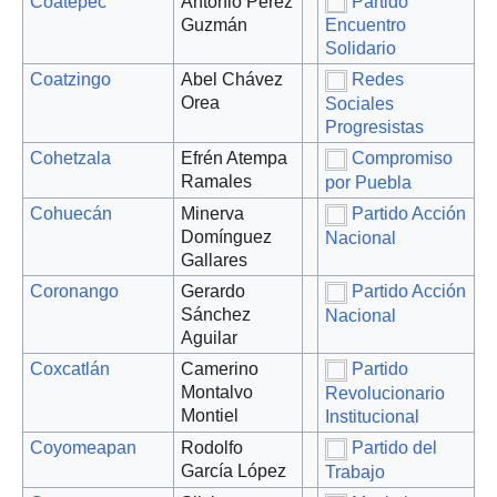
Coatepec
Antonio Pérez
Partido
Guzmán
Encuentro
Solidario
Coatzingo
Abel Chávez
Redes
Orea
Sociales
Progresistas
Cohetzala
Efrén Atempa
Compromiso
Ramales
por Puebla
Cohuecán
Minerva
Partido Acción
Domínguez
Nacional
Gallares
Coronango
Gerardo
Partido Acción
Sánchez
Nacional
Aguilar
Coxcatlán
Camerino
Partido
Montalvo
Revolucionario
Montiel
Institucional
Coyomeapan
Rodolfo
Partido del
García López
Trabajo