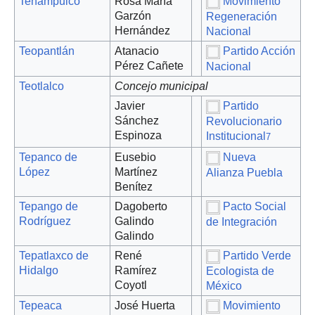
Tenampulco
Rosa María
Movimiento
Garzón
Regeneración
Hernández
Nacional
Teopantlán
Atanacio
Partido Acción
Pérez Cañete
Nacional
Teotlalco
Concejo municipal
Javier
Partido
Sánchez
Revolucionario
Espinoza
Institucional
7
Tepanco de
Eusebio
Nueva
López
Martínez
Alianza Puebla
Benítez
Tepango de
Dagoberto
Pacto Social
Rodríguez
Galindo
de Integración
Galindo
Tepatlaxco de
René
Partido Verde
Hidalgo
Ramírez
Ecologista de
Coyotl
México
Tepeaca
José Huerta
Movimiento