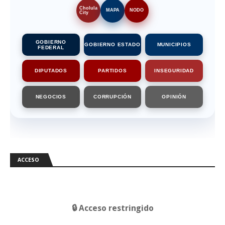
Cholula
MAPA
NODO
City
GOBIERNO
GOBIERNO ESTADO
MUNICIPIOS
FEDERAL
DIPUTADOS
PARTIDOS
INSEGURIDAD
NEGOCIOS
CORRUPCIÓN
OPINIÓN
ACCESO
🔒 Acceso restringido