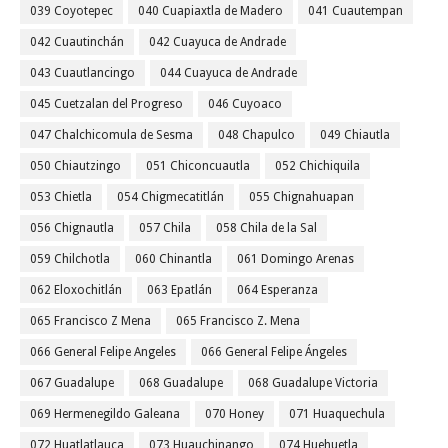
039 Coyotepec
040 Cuapiaxtla de Madero
041 Cuautempan
042 Cuautinchán
042 Cuayuca de Andrade
043 Cuautlancingo
044 Cuayuca de Andrade
045 Cuetzalan del Progreso
046 Cuyoaco
047 Chalchicomula de Sesma
048 Chapulco
049 Chiautla
050 Chiautzingo
051 Chiconcuautla
052 Chichiquila
053 Chietla
054 Chigmecatitlán
055 Chignahuapan
056 Chignautla
057 Chila
058 Chila de la Sal
059 Chilchotla
060 Chinantla
061 Domingo Arenas
062 Eloxochitlán
063 Epatlán
064 Esperanza
065 Francisco Z Mena
065 Francisco Z. Mena
066 General Felipe Angeles
066 General Felipe Ángeles
067 Guadalupe
068 Guadalupe
068 Guadalupe Victoria
069 Hermenegildo Galeana
070 Honey
071 Huaquechula
072 Huatlatlauca
073 Huauchinango
074 Huehuetla