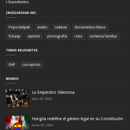
Expedientes
INSEGURIDAD ABC
Popocatépetl
asalto
cadáver
documentos falsos
fichasp
opinión
pornografía
robo
violencia familiar
TEMAS RELEVANTES
DAP
corrupción
MUNDO
La Emperatriz Silenciosa
Julio 03, 2026
Hungría redefine el género legal en su Constitución
Junio 07, 2026