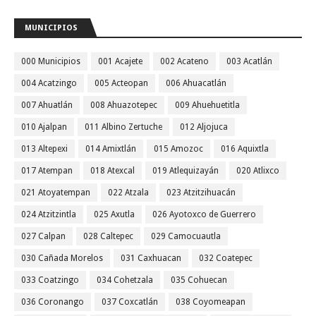
MUNICIPIOS
000 Municipios
001 Acajete
002 Acateno
003 Acatlán
004 Acatzingo
005 Acteopan
006 Ahuacatlán
007 Ahuatlán
008 Ahuazotepec
009 Ahuehuetitla
010 Ajalpan
011 Albino Zertuche
012 Aljojuca
013 Altepexi
014 Amixtlán
015 Amozoc
016 Aquixtla
017 Atempan
018 Atexcal
019 Atlequizayán
020 Atlixco
021 Atoyatempan
022 Atzala
023 Atzitzihuacán
024 Atzitzintla
025 Axutla
026 Ayotoxco de Guerrero
027 Calpan
028 Caltepec
029 Camocuautla
030 Cañada Morelos
031 Caxhuacan
032 Coatepec
033 Coatzingo
034 Cohetzala
035 Cohuecan
036 Coronango
037 Coxcatlán
038 Coyomeapan