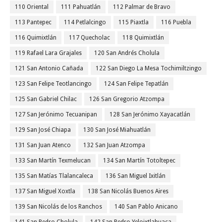
110 Oriental
111 Pahuatlán
112 Palmar de Bravo
113 Pantepec
114 Petlalcingo
115 Piaxtla
116 Puebla
116 Quimixtlán
117 Quecholac
118 Quimixtlán
119 Rafael Lara Grajales
120 San Andrés Cholula
121 San Antonio Cañada
122 San Diego La Mesa Tochimiltzingo
123 San Felipe Teotlancingo
124 San Felipe Tepatlán
125 San Gabriel Chilac
126 San Gregorio Atzompa
127 San Jerónimo Tecuanipan
128 San Jerónimo Xayacatlán
129 San José Chiapa
130 San José Miahuatlán
131 San Juan Atenco
132 San Juan Atzompa
133 San Martín Texmelucan
134 San Martín Totoltepec
135 San Matías Tlalancaleca
136 San Miguel Ixitlán
137 San Miguel Xoxtla
138 San Nicolás Buenos Aires
139 San Nicolás de los Ranchos
140 San Pablo Anicano