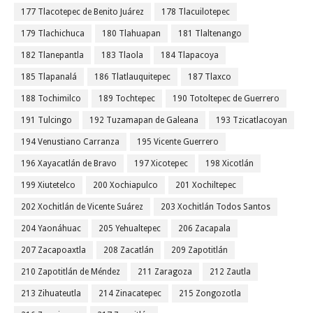
177 Tlacotepec de Benito Juárez
178 Tlacuilotepec
179 Tlachichuca
180 Tlahuapan
181 Tlaltenango
182 Tlanepantla
183 Tlaola
184 Tlapacoya
185 Tlapanalá
186 Tlatlauquitepec
187 Tlaxco
188 Tochimilco
189 Tochtepec
190 Totoltepec de Guerrero
191 Tulcingo
192 Tuzamapan de Galeana
193 Tzicatlacoyan
194 Venustiano Carranza
195 Vicente Guerrero
196 Xayacatlán de Bravo
197 Xicotepec
198 Xicotlán
199 Xiutetelco
200 Xochiapulco
201 Xochiltepec
202 Xochitlán de Vicente Suárez
203 Xochitlán Todos Santos
204 Yaonáhuac
205 Yehualtepec
206 Zacapala
207 Zacapoaxtla
208 Zacatlán
209 Zapotitlán
210 Zapotitlán de Méndez
211 Zaragoza
212 Zautla
213 Zihuateutla
214 Zinacatepec
215 Zongozotla