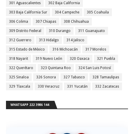
301 Aguascalientes
302 Baja California
303 Baja California Sur
304 Campeche
305 Coahuila
306 Colima
307 Chiapas
308 Chihuahua
309 Distrito Federal
310 Durango
311 Guanajuato
312 Guerrero
313 Hidalgo
314 Jalisco
315 Estado de México
316 Michoacán
317 Morelos
318 Nayarit
319 Nuevo León
320 Oaxaca
321 Puebla
322 Querétaro
323 Quintana Roo
324 San Luis Potosí
325 Sinaloa
326 Sonora
327 Tabasco
328 Tamaulipas
329 Tlaxcala
330 Veracruz
331 Yucatán
332 Zacatecas
WHATSAPP 222 3986 144