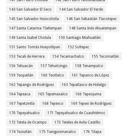
141 San Pedro Cholula
142 San Pedro Yeloixtlahuaca
143 San Salvador El Seco
144 San Salvador El Verde
145 San Salvador Huixcolotla
146 San Sebastián Tlacotepec
147 Santa Catarina Tlaltempan
148 Santa Inés Ahuatempan
149 Santa Isabel Cholula
150 Santiago Miahuatlán
151 Santo Tomás Hueyotlipan
152 Soltepec
153 Tecali de Herrera
154 Tecamachalco
155 Tecomatlán
156 Tehuacán
157 Tehuitzingo
158 Tenampulco
159 Teopatlán
160 Teotlalco
161 Tepanco de López
162 Tepango de Rodríguez
163 Tepatlaxco de Hidalgo
164 Tepeaca
165 Tepemaxalco
166 Tepeojuma
167 Tepetzintla
168 Tepexco
169 Tepexi de Rodríguez
170 Tepeyahualco
171 Tepeyahualco de Cuauhtémoc
172 Tetela de Ocampo
173 Teteles de Avila Castillo
174 Teziutlán
175 Tianguismanalco
176 Tilapa