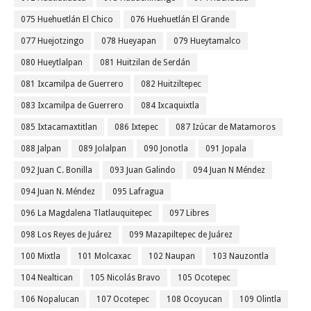
075 Huehuetlán El Chico
076 Huehuetlán El Grande
077 Huejotzingo
078 Hueyapan
079 Hueytamalco
080 Hueytlalpan
081 Huitzilan de Serdán
081 Ixcamilpa de Guerrero
082 Huitziltepec
083 Ixcamilpa de Guerrero
084 Ixcaquixtla
085 Ixtacamaxtitlan
086 Ixtepec
087 Izúcar de Matamoros
088 Jalpan
089 Jolalpan
090 Jonotla
091 Jopala
092 Juan C. Bonilla
093 Juan Galindo
094 Juan N Méndez
094 Juan N. Méndez
095 Lafragua
096 La Magdalena Tlatlauquitepec
097 Libres
098 Los Reyes de Juárez
099 Mazapiltepec de Juárez
100 Mixtla
101 Molcaxac
102 Naupan
103 Nauzontla
104 Nealtican
105 Nicolás Bravo
105 Ocotepec
106 Nopalucan
107 Ocotepec
108 Ocoyucan
109 Olintla