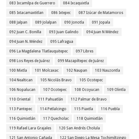
083 Ixcamilpa de Guerrero
084 Ixcaquixtla
085 Ixtacamaxtitlan
086 Ixtepec
087 Izúcar de Matamoros
088 Jalpan
089 Jolalpan
090 Jonotla
091 Jopala
092 Juan C. Bonilla
093 Juan Galindo
094 Juan N Méndez
094 Juan N. Méndez
095 Lafragua
096 La Magdalena Tlatlauquitepec
097 Libres
098 Los Reyes de Juárez
099 Mazapiltepec de Juárez
100 Mixtla
101 Molcaxac
102 Naupan
103 Nauzontla
104 Nealtican
105 Nicolás Bravo
105 Ocotepec
106 Nopalucan
107 Ocotepec
108 Ocoyucan
109 Olintla
110 Oriental
111 Pahuatlán
112 Palmar de Bravo
113 Pantepec
114 Petlalcingo
115 Piaxtla
116 Puebla
116 Quimixtlán
117 Quecholac
118 Quimixtlán
119 Rafael Lara Grajales
120 San Andrés Cholula
121 San Antonio Cañada
122 San Diego La Mesa Tochimiltzingo