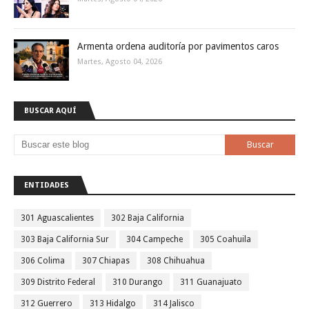
Armenta ordena auditoría por pavimentos caros
Martes, Agosto 04, 2026
BUSCAR AQUÍ
ENTIDADES
301 Aguascalientes
302 Baja California
303 Baja California Sur
304 Campeche
305 Coahuila
306 Colima
307 Chiapas
308 Chihuahua
309 Distrito Federal
310 Durango
311 Guanajuato
312 Guerrero
313 Hidalgo
314 Jalisco