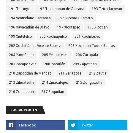
191 Tulcingo
192 Tuzamapan de Galeana
193 Tzicatlacoyan
194 Venustiano Carranza
195 Vicente Guerrero
196 Xayacatlán de Bravo
197 Xicotepec
198 Xicotlán
199 Xiutetelco
200 Xochiapulco
201 Xochiltepec
202 Xochitlán de Vicente Suárez
203 Xochitlán Todos Santos
204 Yaonáhuac
205 Yehualtepec
206 Zacapala
207 Zacapoaxtla
208 Zacatlán
209 Zapotitlán
210 Zapotitlán de Méndez
211 Zaragoza
212 Zautla
213 Zihuateutla
214 Zinacatepec
215 Zongozotla
216 Zoquiapan
217 Zoquitlán
SOCIAL PLUGIN