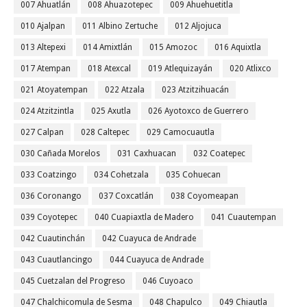
007 Ahuatlán
008 Ahuazotepec
009 Ahuehuetitla
010 Ajalpan
011 Albino Zertuche
012 Aljojuca
013 Altepexi
014 Amixtlán
015 Amozoc
016 Aquixtla
017 Atempan
018 Atexcal
019 Atlequizayán
020 Atlixco
021 Atoyatempan
022 Atzala
023 Atzitzihuacán
024 Atzitzintla
025 Axutla
026 Ayotoxco de Guerrero
027 Calpan
028 Caltepec
029 Camocuautla
030 Cañada Morelos
031 Caxhuacan
032 Coatepec
033 Coatzingo
034 Cohetzala
035 Cohuecan
036 Coronango
037 Coxcatlán
038 Coyomeapan
039 Coyotepec
040 Cuapiaxtla de Madero
041 Cuautempan
042 Cuautinchán
042 Cuayuca de Andrade
043 Cuautlancingo
044 Cuayuca de Andrade
045 Cuetzalan del Progreso
046 Cuyoaco
047 Chalchicomula de Sesma
048 Chapulco
049 Chiautla