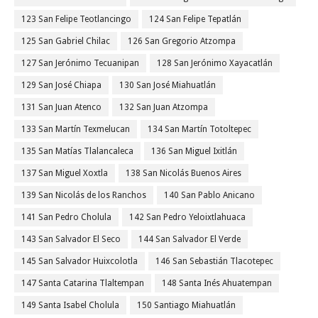
123 San Felipe Teotlancingo
124 San Felipe Tepatlán
125 San Gabriel Chilac
126 San Gregorio Atzompa
127 San Jerónimo Tecuanipan
128 San Jerónimo Xayacatlán
129 San José Chiapa
130 San José Miahuatlán
131 San Juan Atenco
132 San Juan Atzompa
133 San Martín Texmelucan
134 San Martín Totoltepec
135 San Matías Tlalancaleca
136 San Miguel Ixitlán
137 San Miguel Xoxtla
138 San Nicolás Buenos Aires
139 San Nicolás de los Ranchos
140 San Pablo Anicano
141 San Pedro Cholula
142 San Pedro Yeloixtlahuaca
143 San Salvador El Seco
144 San Salvador El Verde
145 San Salvador Huixcolotla
146 San Sebastián Tlacotepec
147 Santa Catarina Tlaltempan
148 Santa Inés Ahuatempan
149 Santa Isabel Cholula
150 Santiago Miahuatlán