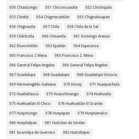
050 Chiautzingo
051 Chiconcuautla
052 Chichiquila
053 Chietla
054 Chigmecatitlán
055 Chignahuapan
056 Chignautla
057 Chila
058 Chila de la Sal
059 Chilchotla
060 Chinantla
061 Domingo Arenas
062 Eloxochitlán
063 Epatlán
064 Esperanza
065 Francisco Z Mena
065 Francisco Z. Mena
066 General Felipe Angeles
066 General Felipe Ángeles
067 Guadalupe
068 Guadalupe
068 Guadalupe Victoria
069 Hermenegildo Galeana
070 Honey
071 Huaquechula
072 Huatlatlauca
073 Huauchinango
074 Huehuetla
075 Huehuetlán El Chico
076 Huehuetlán El Grande
077 Huejotzingo
078 Hueyapan
079 Hueytamalco
080 Hueytlalpan
081 Huitzilan de Serdán
081 Ixcamilpa de Guerrero
082 Huitziltepec