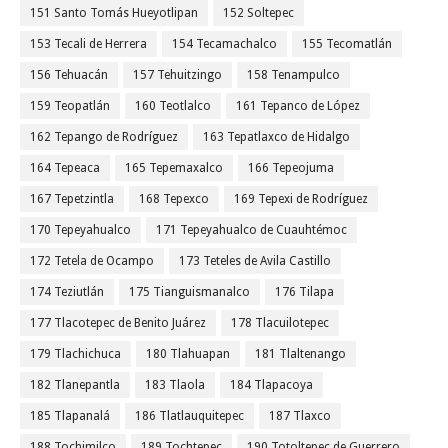
151 Santo Tomás Hueyotlipan
152 Soltepec
153 Tecali de Herrera
154 Tecamachalco
155 Tecomatlán
156 Tehuacán
157 Tehuitzingo
158 Tenampulco
159 Teopatlán
160 Teotlalco
161 Tepanco de López
162 Tepango de Rodríguez
163 Tepatlaxco de Hidalgo
164 Tepeaca
165 Tepemaxalco
166 Tepeojuma
167 Tepetzintla
168 Tepexco
169 Tepexi de Rodríguez
170 Tepeyahualco
171 Tepeyahualco de Cuauhtémoc
172 Tetela de Ocampo
173 Teteles de Avila Castillo
174 Teziutlán
175 Tianguismanalco
176 Tilapa
177 Tlacotepec de Benito Juárez
178 Tlacuilotepec
179 Tlachichuca
180 Tlahuapan
181 Tlaltenango
182 Tlanepantla
183 Tlaola
184 Tlapacoya
185 Tlapanalá
186 Tlatlauquitepec
187 Tlaxco
188 Tochimilco
189 Tochtepec
190 Totoltepec de Guerrero