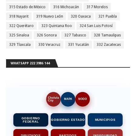
315 Estado de México
316 Michoacán
317 Morelos
318 Nayarit
319 Nuevo León
320 Oaxaca
321 Puebla
322 Querétaro
323 Quintana Roo
324 San Luis Potosí
325 Sinaloa
326 Sonora
327 Tabasco
328 Tamaulipas
329 Tlaxcala
330 Veracruz
331 Yucatán
332 Zacatecas
WHATSAPP 222 3986 144
Cholula
MAPA
NODO
City
GOBIERNO
GOBIERNO ESTADO
MUNICIPIOS
FEDERAL
DIPUTADOS
PARTIDOS
INSEGURIDAD