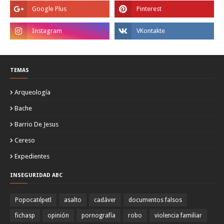
TEMAS
Arqueología
Bache
Barrio De Jesus
Cereso
Expedientes
INSEGURIDAD ABC
Popocatépetl
asalto
cadáver
documentos falsos
fichasp
opinión
pornografía
robo
violencia familiar