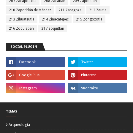
207 Zacapoaxtla
208 Zacatlán
209 Zapotitlán
210 Zapotitlán de Méndez
211 Zaragoza
212 Zautla
213 Zihuateutla
214 Zinacatepec
215 Zongozotla
216 Zoquiapan
217 Zoquitlán
SOCIAL PLUGIN
TEMAS
Arqueología