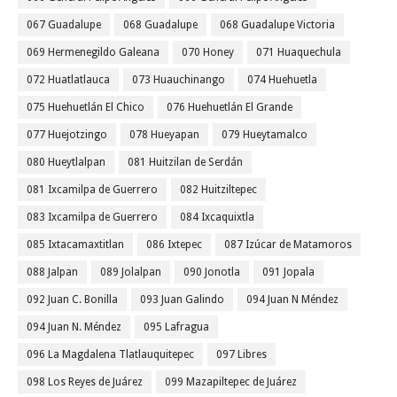
067 Guadalupe
068 Guadalupe
068 Guadalupe Victoria
069 Hermenegildo Galeana
070 Honey
071 Huaquechula
072 Huatlatlauca
073 Huauchinango
074 Huehuetla
075 Huehuetlán El Chico
076 Huehuetlán El Grande
077 Huejotzingo
078 Hueyapan
079 Hueytamalco
080 Hueytlalpan
081 Huitzilan de Serdán
081 Ixcamilpa de Guerrero
082 Huitziltepec
083 Ixcamilpa de Guerrero
084 Ixcaquixtla
085 Ixtacamaxtitlan
086 Ixtepec
087 Izúcar de Matamoros
088 Jalpan
089 Jolalpan
090 Jonotla
091 Jopala
092 Juan C. Bonilla
093 Juan Galindo
094 Juan N Méndez
094 Juan N. Méndez
095 Lafragua
096 La Magdalena Tlatlauquitepec
097 Libres
098 Los Reyes de Juárez
099 Mazapiltepec de Juárez