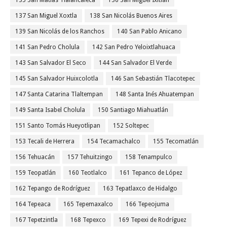
135 San Matías Tlalancaleca
136 San Miguel Ixitlán
137 San Miguel Xoxtla
138 San Nicolás Buenos Aires
139 San Nicolás de los Ranchos
140 San Pablo Anicano
141 San Pedro Cholula
142 San Pedro Yeloixtlahuaca
143 San Salvador El Seco
144 San Salvador El Verde
145 San Salvador Huixcolotla
146 San Sebastián Tlacotepec
147 Santa Catarina Tlaltempan
148 Santa Inés Ahuatempan
149 Santa Isabel Cholula
150 Santiago Miahuatlán
151 Santo Tomás Hueyotlipan
152 Soltepec
153 Tecali de Herrera
154 Tecamachalco
155 Tecomatlán
156 Tehuacán
157 Tehuitzingo
158 Tenampulco
159 Teopatlán
160 Teotlalco
161 Tepanco de López
162 Tepango de Rodríguez
163 Tepatlaxco de Hidalgo
164 Tepeaca
165 Tepemaxalco
166 Tepeojuma
167 Tepetzintla
168 Tepexco
169 Tepexi de Rodríguez