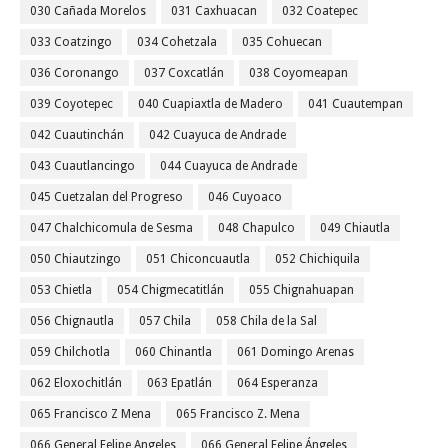
030 Cañada Morelos
031 Caxhuacan
032 Coatepec
033 Coatzingo
034 Cohetzala
035 Cohuecan
036 Coronango
037 Coxcatlán
038 Coyomeapan
039 Coyotepec
040 Cuapiaxtla de Madero
041 Cuautempan
042 Cuautinchán
042 Cuayuca de Andrade
043 Cuautlancingo
044 Cuayuca de Andrade
045 Cuetzalan del Progreso
046 Cuyoaco
047 Chalchicomula de Sesma
048 Chapulco
049 Chiautla
050 Chiautzingo
051 Chiconcuautla
052 Chichiquila
053 Chietla
054 Chigmecatitlán
055 Chignahuapan
056 Chignautla
057 Chila
058 Chila de la Sal
059 Chilchotla
060 Chinantla
061 Domingo Arenas
062 Eloxochitlán
063 Epatlán
064 Esperanza
065 Francisco Z Mena
065 Francisco Z. Mena
066 General Felipe Angeles
066 General Felipe Ángeles