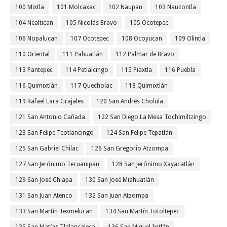
100 Mixtla
101 Molcaxac
102 Naupan
103 Nauzontla
104 Nealtican
105 Nicolás Bravo
105 Ocotepec
106 Nopalucan
107 Ocotepec
108 Ocoyucan
109 Olintla
110 Oriental
111 Pahuatlán
112 Palmar de Bravo
113 Pantepec
114 Petlalcingo
115 Piaxtla
116 Puebla
116 Quimixtlán
117 Quecholac
118 Quimixtlán
119 Rafael Lara Grajales
120 San Andrés Cholula
121 San Antonio Cañada
122 San Diego La Mesa Tochimiltzingo
123 San Felipe Teotlancingo
124 San Felipe Tepatlán
125 San Gabriel Chilac
126 San Gregorio Atzompa
127 San Jerónimo Tecuanipan
128 San Jerónimo Xayacatlán
129 San José Chiapa
130 San José Miahuatlán
131 San Juan Atenco
132 San Juan Atzompa
133 San Martín Texmelucan
134 San Martín Totoltepec