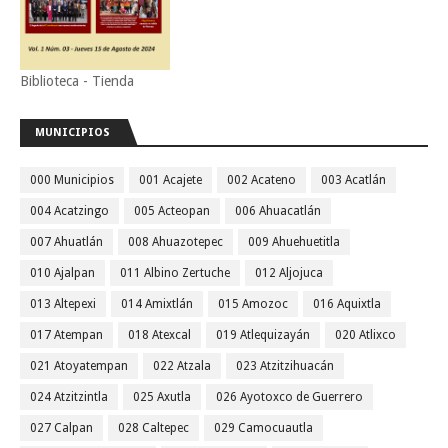
Biblioteca - Tienda
MUNICIPIOS
000 Municipios
001 Acajete
002 Acateno
003 Acatlán
004 Acatzingo
005 Acteopan
006 Ahuacatlán
007 Ahuatlán
008 Ahuazotepec
009 Ahuehuetitla
010 Ajalpan
011 Albino Zertuche
012 Aljojuca
013 Altepexi
014 Amixtlán
015 Amozoc
016 Aquixtla
017 Atempan
018 Atexcal
019 Atlequizayán
020 Atlixco
021 Atoyatempan
022 Atzala
023 Atzitzihuacán
024 Atzitzintla
025 Axutla
026 Ayotoxco de Guerrero
027 Calpan
028 Caltepec
029 Camocuautla