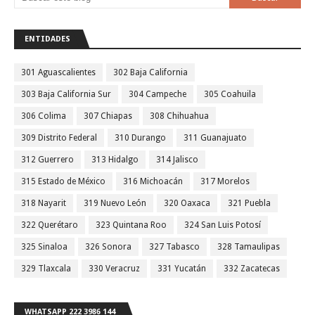
ENTIDADES
301 Aguascalientes
302 Baja California
303 Baja California Sur
304 Campeche
305 Coahuila
306 Colima
307 Chiapas
308 Chihuahua
309 Distrito Federal
310 Durango
311 Guanajuato
312 Guerrero
313 Hidalgo
314 Jalisco
315 Estado de México
316 Michoacán
317 Morelos
318 Nayarit
319 Nuevo León
320 Oaxaca
321 Puebla
322 Querétaro
323 Quintana Roo
324 San Luis Potosí
325 Sinaloa
326 Sonora
327 Tabasco
328 Tamaulipas
329 Tlaxcala
330 Veracruz
331 Yucatán
332 Zacatecas
WHATSAPP 222 3986 144