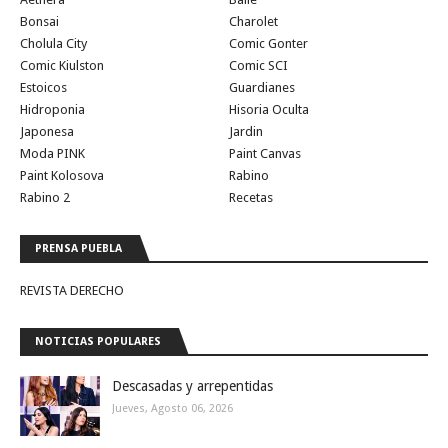
Bonsai
Charolet
Cholula City
Comic Gonter
Comic Kiulston
Comic SCI
Estoicos
Guardianes
Hidroponia
Hisoria Oculta
Japonesa
Jardin
Moda PINK
Paint Canvas
Paint Kolosova
Rabino
Rabino 2
Recetas
PRENSA PUEBLA
REVISTA DERECHO
NOTICIAS POPULARES
Descasadas y arrepentidas
Jueves, Agosto 06, 2026