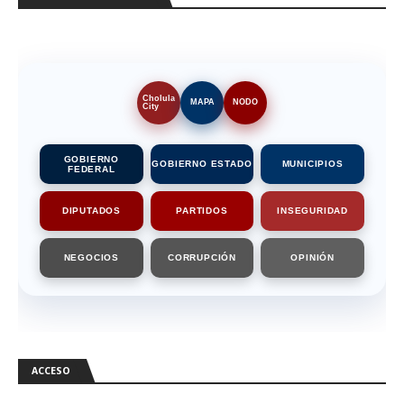
Cholula
MAPA
NODO
City
GOBIERNO
GOBIERNO ESTADO
MUNICIPIOS
FEDERAL
DIPUTADOS
PARTIDOS
INSEGURIDAD
NEGOCIOS
CORRUPCIÓN
OPINIÓN
ACCESO