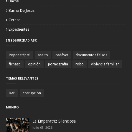
Bache
Barrio De Jesus
Cereso
Expedientes
INSEGURIDAD ABC
Popocatépetl
asalto
cadáver
documentos falsos
fichasp
opinión
pornografía
robo
violencia familiar
TEMAS RELEVANTES
DAP
corrupción
MUNDO
La Emperatriz Silenciosa
Julio 03, 2026