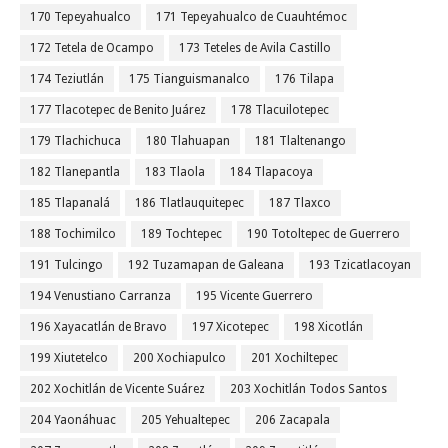
170 Tepeyahualco
171 Tepeyahualco de Cuauhtémoc
172 Tetela de Ocampo
173 Teteles de Avila Castillo
174 Teziutlán
175 Tianguismanalco
176 Tilapa
177 Tlacotepec de Benito Juárez
178 Tlacuilotepec
179 Tlachichuca
180 Tlahuapan
181 Tlaltenango
182 Tlanepantla
183 Tlaola
184 Tlapacoya
185 Tlapanalá
186 Tlatlauquitepec
187 Tlaxco
188 Tochimilco
189 Tochtepec
190 Totoltepec de Guerrero
191 Tulcingo
192 Tuzamapan de Galeana
193 Tzicatlacoyan
194 Venustiano Carranza
195 Vicente Guerrero
196 Xayacatlán de Bravo
197 Xicotepec
198 Xicotlán
199 Xiutetelco
200 Xochiapulco
201 Xochiltepec
202 Xochitlán de Vicente Suárez
203 Xochitlán Todos Santos
204 Yaonáhuac
205 Yehualtepec
206 Zacapala