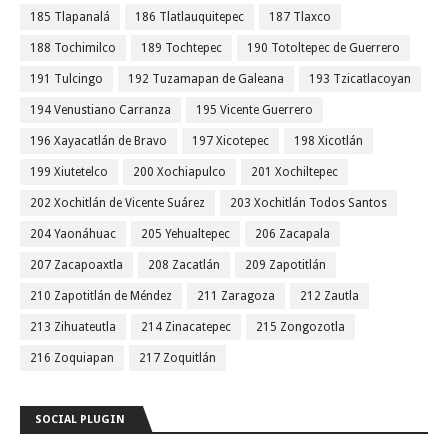
185 Tlapanalá
186 Tlatlauquitepec
187 Tlaxco
188 Tochimilco
189 Tochtepec
190 Totoltepec de Guerrero
191 Tulcingo
192 Tuzamapan de Galeana
193 Tzicatlacoyan
194 Venustiano Carranza
195 Vicente Guerrero
196 Xayacatlán de Bravo
197 Xicotepec
198 Xicotlán
199 Xiutetelco
200 Xochiapulco
201 Xochiltepec
202 Xochitlán de Vicente Suárez
203 Xochitlán Todos Santos
204 Yaonáhuac
205 Yehualtepec
206 Zacapala
207 Zacapoaxtla
208 Zacatlán
209 Zapotitlán
210 Zapotitlán de Méndez
211 Zaragoza
212 Zautla
213 Zihuateutla
214 Zinacatepec
215 Zongozotla
216 Zoquiapan
217 Zoquitlán
SOCIAL PLUGIN