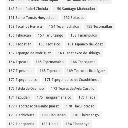
147 Santa Catarina Tlaltempan
148 Santa Inés Ahuatempan
149 Santa Isabel Cholula
150 Santiago Miahuatlán
151 Santo Tomás Hueyotlipan
152 Soltepec
153 Tecali de Herrera
154 Tecamachalco
155 Tecomatlán
156 Tehuacán
157 Tehuitzingo
158 Tenampulco
159 Teopatlán
160 Teotlalco
161 Tepanco de López
162 Tepango de Rodríguez
163 Tepatlaxco de Hidalgo
164 Tepeaca
165 Tepemaxalco
166 Tepeojuma
167 Tepetzintla
168 Tepexco
169 Tepexi de Rodríguez
170 Tepeyahualco
171 Tepeyahualco de Cuauhtémoc
172 Tetela de Ocampo
173 Teteles de Avila Castillo
174 Teziutlán
175 Tianguismanalco
176 Tilapa
177 Tlacotepec de Benito Juárez
178 Tlacuilotepec
179 Tlachichuca
180 Tlahuapan
181 Tlaltenango
182 Tlanepantla
183 Tlaola
184 Tlapacoya