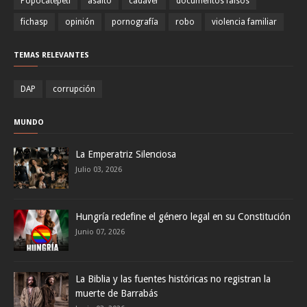
Popocatépetl
asalto
cadáver
documentos falsos
fichasp
opinión
pornografía
robo
violencia familiar
TEMAS RELEVANTES
DAP
corrupción
MUNDO
La Emperatriz Silenciosa
Julio 03, 2026
Hungría redefine el género legal en su Constitución
Junio 07, 2026
La Biblia y las fuentes históricas no registran la
muerte de Barrabás