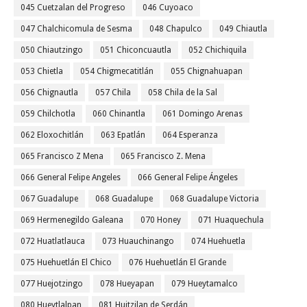
045 Cuetzalan del Progreso
046 Cuyoaco
047 Chalchicomula de Sesma
048 Chapulco
049 Chiautla
050 Chiautzingo
051 Chiconcuautla
052 Chichiquila
053 Chietla
054 Chigmecatitlán
055 Chignahuapan
056 Chignautla
057 Chila
058 Chila de la Sal
059 Chilchotla
060 Chinantla
061 Domingo Arenas
062 Eloxochitlán
063 Epatlán
064 Esperanza
065 Francisco Z Mena
065 Francisco Z. Mena
066 General Felipe Angeles
066 General Felipe Ángeles
067 Guadalupe
068 Guadalupe
068 Guadalupe Victoria
069 Hermenegildo Galeana
070 Honey
071 Huaquechula
072 Huatlatlauca
073 Huauchinango
074 Huehuetla
075 Huehuetlán El Chico
076 Huehuetlán El Grande
077 Huejotzingo
078 Hueyapan
079 Hueytamalco
080 Hueytlalpan
081 Huitzilan de Serdán