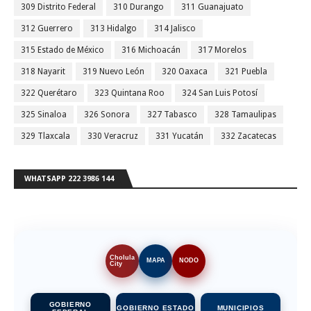
309 Distrito Federal
310 Durango
311 Guanajuato
312 Guerrero
313 Hidalgo
314 Jalisco
315 Estado de México
316 Michoacán
317 Morelos
318 Nayarit
319 Nuevo León
320 Oaxaca
321 Puebla
322 Querétaro
323 Quintana Roo
324 San Luis Potosí
325 Sinaloa
326 Sonora
327 Tabasco
328 Tamaulipas
329 Tlaxcala
330 Veracruz
331 Yucatán
332 Zacatecas
WHATSAPP 222 3986 144
Cholula
MAPA
NODO
City
GOBIERNO
GOBIERNO ESTADO
MUNICIPIOS