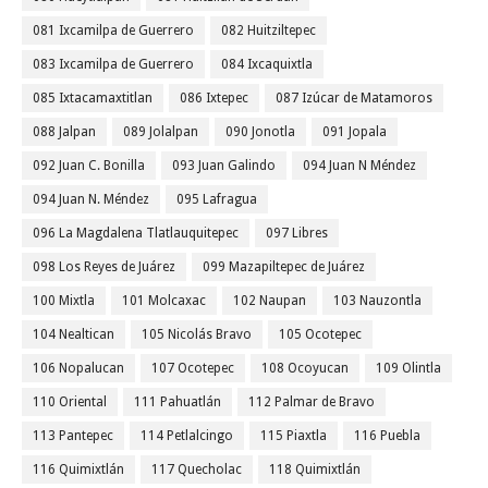
081 Ixcamilpa de Guerrero
082 Huitziltepec
083 Ixcamilpa de Guerrero
084 Ixcaquixtla
085 Ixtacamaxtitlan
086 Ixtepec
087 Izúcar de Matamoros
088 Jalpan
089 Jolalpan
090 Jonotla
091 Jopala
092 Juan C. Bonilla
093 Juan Galindo
094 Juan N Méndez
094 Juan N. Méndez
095 Lafragua
096 La Magdalena Tlatlauquitepec
097 Libres
098 Los Reyes de Juárez
099 Mazapiltepec de Juárez
100 Mixtla
101 Molcaxac
102 Naupan
103 Nauzontla
104 Nealtican
105 Nicolás Bravo
105 Ocotepec
106 Nopalucan
107 Ocotepec
108 Ocoyucan
109 Olintla
110 Oriental
111 Pahuatlán
112 Palmar de Bravo
113 Pantepec
114 Petlalcingo
115 Piaxtla
116 Puebla
116 Quimixtlán
117 Quecholac
118 Quimixtlán