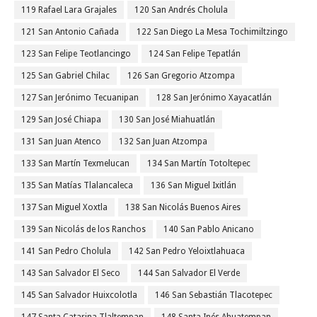
119 Rafael Lara Grajales
120 San Andrés Cholula
121 San Antonio Cañada
122 San Diego La Mesa Tochimiltzingo
123 San Felipe Teotlancingo
124 San Felipe Tepatlán
125 San Gabriel Chilac
126 San Gregorio Atzompa
127 San Jerónimo Tecuanipan
128 San Jerónimo Xayacatlán
129 San José Chiapa
130 San José Miahuatlán
131 San Juan Atenco
132 San Juan Atzompa
133 San Martín Texmelucan
134 San Martín Totoltepec
135 San Matías Tlalancaleca
136 San Miguel Ixitlán
137 San Miguel Xoxtla
138 San Nicolás Buenos Aires
139 San Nicolás de los Ranchos
140 San Pablo Anicano
141 San Pedro Cholula
142 San Pedro Yeloixtlahuaca
143 San Salvador El Seco
144 San Salvador El Verde
145 San Salvador Huixcolotla
146 San Sebastián Tlacotepec