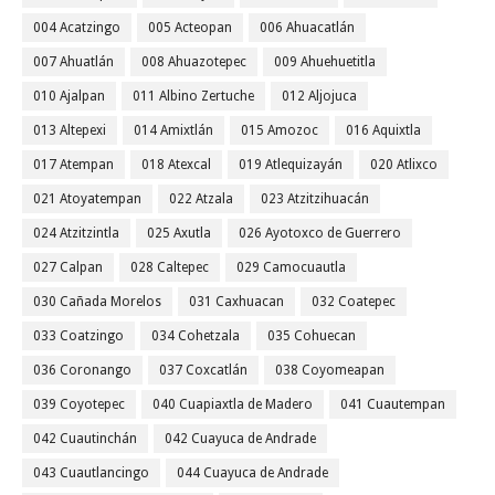
004 Acatzingo
005 Acteopan
006 Ahuacatlán
007 Ahuatlán
008 Ahuazotepec
009 Ahuehuetitla
010 Ajalpan
011 Albino Zertuche
012 Aljojuca
013 Altepexi
014 Amixtlán
015 Amozoc
016 Aquixtla
017 Atempan
018 Atexcal
019 Atlequizayán
020 Atlixco
021 Atoyatempan
022 Atzala
023 Atzitzihuacán
024 Atzitzintla
025 Axutla
026 Ayotoxco de Guerrero
027 Calpan
028 Caltepec
029 Camocuautla
030 Cañada Morelos
031 Caxhuacan
032 Coatepec
033 Coatzingo
034 Cohetzala
035 Cohuecan
036 Coronango
037 Coxcatlán
038 Coyomeapan
039 Coyotepec
040 Cuapiaxtla de Madero
041 Cuautempan
042 Cuautinchán
042 Cuayuca de Andrade
043 Cuautlancingo
044 Cuayuca de Andrade