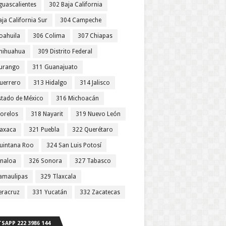
guascalientes
302 Baja California
ja California Sur
304 Campeche
oahuila
306 Colima
307 Chiapas
hihuahua
309 Distrito Federal
urango
311 Guanajuato
uerrero
313 Hidalgo
314 Jalisco
stado de México
316 Michoacán
orelos
318 Nayarit
319 Nuevo León
axaca
321 Puebla
322 Querétaro
uintana Roo
324 San Luis Potosí
inaloa
326 Sonora
327 Tabasco
amaulipas
329 Tlaxcala
eracruz
331 Yucatán
332 Zacatecas
SAPP 222 3986 144