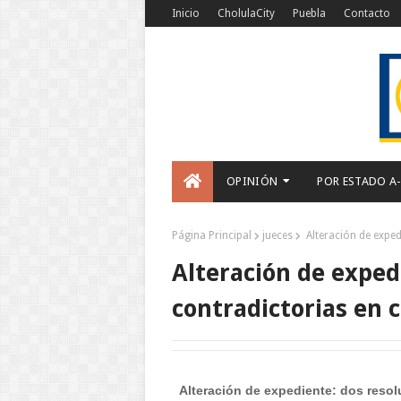
Inicio
CholulaCity
Puebla
Contacto
OPINIÓN
POR ESTADO A
Página Principal
jueces
Alteración de exped
Alteración de exped
contradictorias en 
Alteración de expediente: dos resol