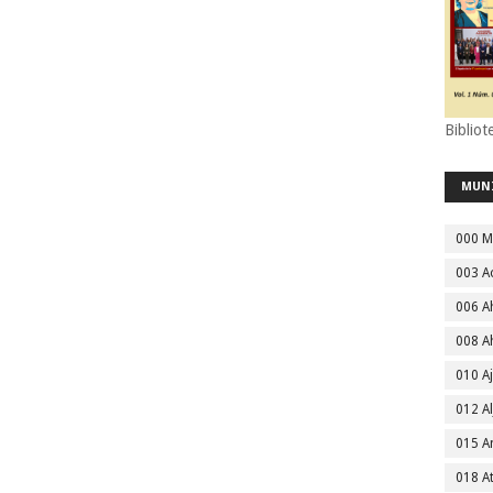
Bibliot
MUN
000 M
003 A
006 A
008 A
010 A
012 Al
015 
018 A