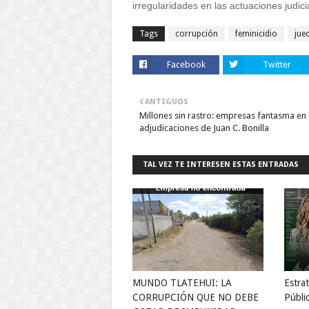
irregularidades en las actuaciones judici
Tags
corrupción
feminicidio
jue
Facebook
Twitter
ANTIGUOS
Millones sin rastro: empresas fantasma en
adjudicaciones de Juan C. Bonilla
TAL VEZ TE INTERESEN ESTAS ENTRADAS
MUNDO TLATEHUI: LA
Estra
CORRUPCIÓN QUE NO DEBE
Públi