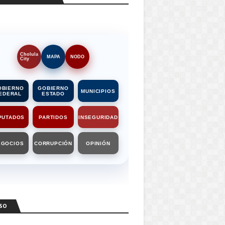
Cholula
MAPA
NODO
City
OBIERNO
GOBIERNO
MUNICIPIOS
EDERAL
ESTADO
PUTADOS
PARTIDOS
INSEGURIDAD
EGOCIOS
CORRUPCIÓN
OPINIÓN
SO