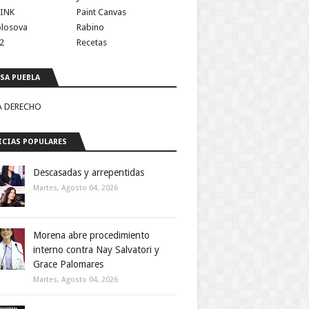
INK
Paint Canvas
olosova
Rabino
2
Recetas
SA PUEBLA
A DERECHO
CIAS POPULARES
Descasadas y arrepentidas
Martes, Agosto 04, 2026
Morena abre procedimiento
interno contra Nay Salvatori y
Grace Palomares
Martes, Agosto 04, 2026