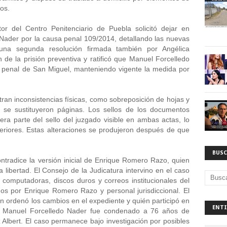
os. 
or del Centro Penitenciario de Puebla solicitó dejar en 
Nader por la causa penal 109/2014, detallando las nuevas 
 una segunda resolución firmada también por Angélica 
e la prisión preventiva y ratificó que Manuel Forcelledo 
 penal de San Miguel, manteniendo vigente la medida por 
n inconsistencias físicas, como sobreposición de hojas y 
 se sustituyeron páginas. Los sellos de los documentos 
era parte del sello del juzgado visible en ambas actas, lo 
eriores. Estas alteraciones se produjeron después de que 
BUSC
tradice la versión inicial de Enrique Romero Razo, quien 
libertad. El Consejo de la Judicatura intervino en el caso 
omputadoras, discos duros y correos institucionales del 
dos por Enrique Romero Razo y personal jurisdiccional. El 
ién ordenó los cambios en el expediente y quién participó en 
ENTI
nal. Manuel Forcelledo Nader fue condenado a 76 años de 
z Albert. El caso permanece bajo investigación por posibles 