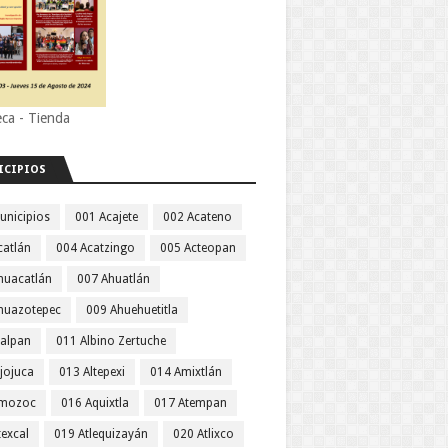
eca - Tienda
ICIPIOS
unicipios
001 Acajete
002 Acateno
catlán
004 Acatzingo
005 Acteopan
huacatlán
007 Ahuatlán
huazotepec
009 Ahuehuetitla
jalpan
011 Albino Zertuche
jojuca
013 Altepexi
014 Amixtlán
Amozoc
016 Aquixtla
017 Atempan
texcal
019 Atlequizayán
020 Atlixco