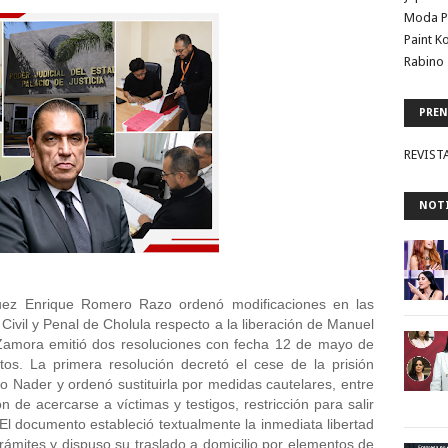
Moda P
Paint K
Rabino 
PREN
REVIST
NOTI
 juez Enrique Romero Razo ordenó modificaciones en las 
ivil y Penal de Cholula respecto a la liberación de Manuel 
Zamora emitió dos resoluciones con fecha 12 de mayo de 
s. La primera resolución decretó el cese de la prisión 
 Nader y ordenó sustituirla por medidas cautelares, entre 
n de acercarse a víctimas y testigos, restricción para salir 
 El documento estableció textualmente la inmediata libertad 
rámites y dispuso su traslado a domicilio por elementos de 