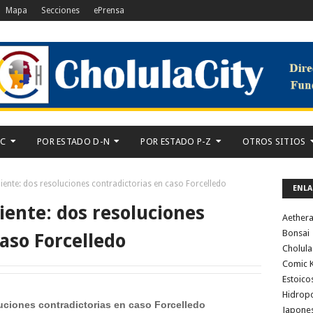
Mapa
Secciones
ePrensa
-C
POR ESTADO D-N
POR ESTADO P-Z
OTROS SITIOS
iente: dos resoluciones contradictorias en caso Forcelledo
ENLA
iente: dos resoluciones
Aether
Bonsai
caso Forcelledo
Cholula
Comic K
Estoico
Hidrop
uciones contradictorias en caso Forcelledo
Japone