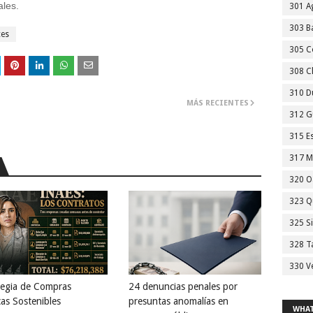
ales.
301 A
303 Ba
ces
305 C
308 C
310 D
MÁS RECIENTES
312 G
315 E
317 M
320 O
323 Q
325 S
328 T
330 V
tegia de Compras
24 denuncias penales por
cas Sostenibles
presuntas anomalías en
WHAT