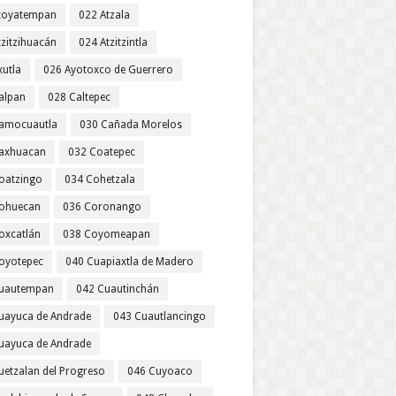
toyatempan
022 Atzala
tzitzihuacán
024 Atzitzintla
xutla
026 Ayotoxco de Guerrero
alpan
028 Caltepec
amocuautla
030 Cañada Morelos
axhuacan
032 Coatepec
oatzingo
034 Cohetzala
ohuecan
036 Coronango
oxcatlán
038 Coyomeapan
oyotepec
040 Cuapiaxtla de Madero
uautempan
042 Cuautinchán
uayuca de Andrade
043 Cuautlancingo
uayuca de Andrade
uetzalan del Progreso
046 Cuyoaco