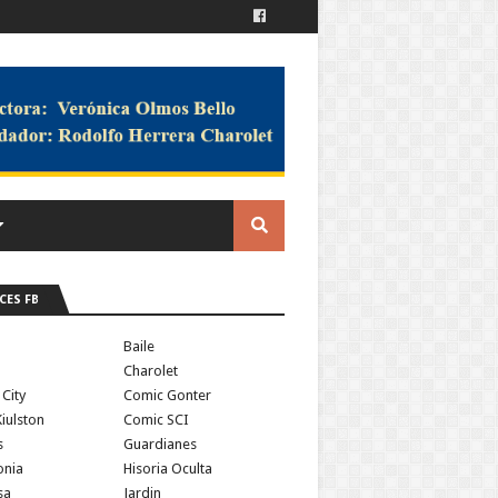
CES FB
a
Baile
Charolet
 City
Comic Gonter
iulston
Comic SCI
s
Guardianes
onia
Hisoria Oculta
sa
Jardin