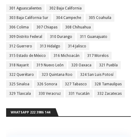
301 Aguascalientes
302 Baja California
303 Baja California Sur
304 Campeche
305 Coahuila
306 Colima
307 Chiapas
308 Chihuahua
309 Distrito Federal
310 Durango
311 Guanajuato
312 Guerrero
313 Hidalgo
314 Jalisco
315 Estado de México
316 Michoacán
317 Morelos
318 Nayarit
319 Nuevo León
320 Oaxaca
321 Puebla
322 Querétaro
323 Quintana Roo
324 San Luis Potosí
325 Sinaloa
326 Sonora
327 Tabasco
328 Tamaulipas
329 Tlaxcala
330 Veracruz
331 Yucatán
332 Zacatecas
WHATSAPP 222 3986 144