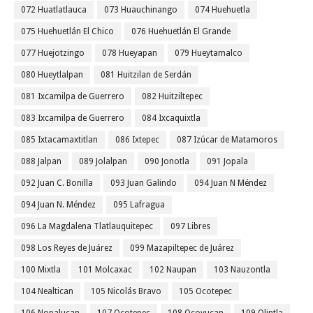
072 Huatlatlauca
073 Huauchinango
074 Huehuetla
075 Huehuetlán El Chico
076 Huehuetlán El Grande
077 Huejotzingo
078 Hueyapan
079 Hueytamalco
080 Hueytlalpan
081 Huitzilan de Serdán
081 Ixcamilpa de Guerrero
082 Huitziltepec
083 Ixcamilpa de Guerrero
084 Ixcaquixtla
085 Ixtacamaxtitlan
086 Ixtepec
087 Izúcar de Matamoros
088 Jalpan
089 Jolalpan
090 Jonotla
091 Jopala
092 Juan C. Bonilla
093 Juan Galindo
094 Juan N Méndez
094 Juan N. Méndez
095 Lafragua
096 La Magdalena Tlatlauquitepec
097 Libres
098 Los Reyes de Juárez
099 Mazapiltepec de Juárez
100 Mixtla
101 Molcaxac
102 Naupan
103 Nauzontla
104 Nealtican
105 Nicolás Bravo
105 Ocotepec