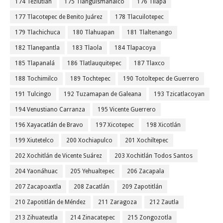
174 Teziutlán
175 Tianguismanalco
176 Tilapa
177 Tlacotepec de Benito Juárez
178 Tlacuilotepec
179 Tlachichuca
180 Tlahuapan
181 Tlaltenango
182 Tlanepantla
183 Tlaola
184 Tlapacoya
185 Tlapanalá
186 Tlatlauquitepec
187 Tlaxco
188 Tochimilco
189 Tochtepec
190 Totoltepec de Guerrero
191 Tulcingo
192 Tuzamapan de Galeana
193 Tzicatlacoyan
194 Venustiano Carranza
195 Vicente Guerrero
196 Xayacatlán de Bravo
197 Xicotepec
198 Xicotlán
199 Xiutetelco
200 Xochiapulco
201 Xochiltepec
202 Xochitlán de Vicente Suárez
203 Xochitlán Todos Santos
204 Yaonáhuac
205 Yehualtepec
206 Zacapala
207 Zacapoaxtla
208 Zacatlán
209 Zapotitlán
210 Zapotitlán de Méndez
211 Zaragoza
212 Zautla
213 Zihuateutla
214 Zinacatepec
215 Zongozotla