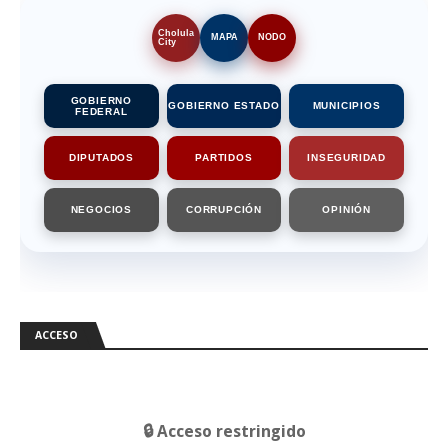
Cholula
MAPA
NODO
City
GOBIERNO
GOBIERNO ESTADO
MUNICIPIOS
FEDERAL
DIPUTADOS
PARTIDOS
INSEGURIDAD
NEGOCIOS
CORRUPCIÓN
OPINIÓN
ACCESO
🔒 Acceso restringido