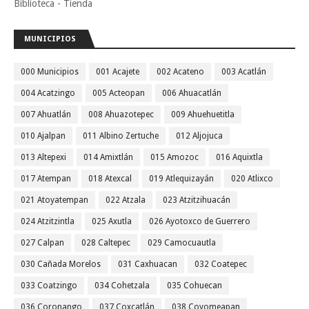
Biblioteca - Tienda
MUNICIPIOS
000 Municipios
001 Acajete
002 Acateno
003 Acatlán
004 Acatzingo
005 Acteopan
006 Ahuacatlán
007 Ahuatlán
008 Ahuazotepec
009 Ahuehuetitla
010 Ajalpan
011 Albino Zertuche
012 Aljojuca
013 Altepexi
014 Amixtlán
015 Amozoc
016 Aquixtla
017 Atempan
018 Atexcal
019 Atlequizayán
020 Atlixco
021 Atoyatempan
022 Atzala
023 Atzitzihuacán
024 Atzitzintla
025 Axutla
026 Ayotoxco de Guerrero
027 Calpan
028 Caltepec
029 Camocuautla
030 Cañada Morelos
031 Caxhuacan
032 Coatepec
033 Coatzingo
034 Cohetzala
035 Cohuecan
036 Coronango
037 Coxcatlán
038 Coyomeapan