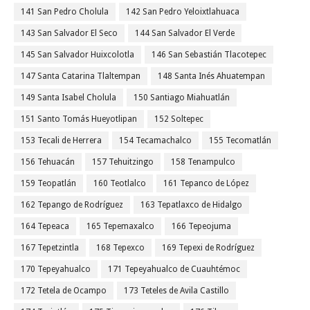
141 San Pedro Cholula
142 San Pedro Yeloixtlahuaca
143 San Salvador El Seco
144 San Salvador El Verde
145 San Salvador Huixcolotla
146 San Sebastián Tlacotepec
147 Santa Catarina Tlaltempan
148 Santa Inés Ahuatempan
149 Santa Isabel Cholula
150 Santiago Miahuatlán
151 Santo Tomás Hueyotlipan
152 Soltepec
153 Tecali de Herrera
154 Tecamachalco
155 Tecomatlán
156 Tehuacán
157 Tehuitzingo
158 Tenampulco
159 Teopatlán
160 Teotlalco
161 Tepanco de López
162 Tepango de Rodríguez
163 Tepatlaxco de Hidalgo
164 Tepeaca
165 Tepemaxalco
166 Tepeojuma
167 Tepetzintla
168 Tepexco
169 Tepexi de Rodríguez
170 Tepeyahualco
171 Tepeyahualco de Cuauhtémoc
172 Tetela de Ocampo
173 Teteles de Avila Castillo