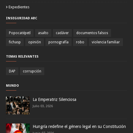
Expedientes
INSEGURIDAD ABC
Popocatépetl
asalto
cadáver
documentos falsos
fichasp
opinión
pornografía
robo
violencia familiar
TEMAS RELEVANTES
DAP
corrupción
MUNDO
La Emperatriz Silenciosa
Julio 03, 2026
Hungría redefine el género legal en su Constitución