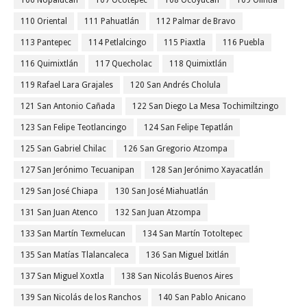
106 Nopalucan
107 Ocotepec
108 Ocoyucan
109 Olintla
110 Oriental
111 Pahuatlán
112 Palmar de Bravo
113 Pantepec
114 Petlalcingo
115 Piaxtla
116 Puebla
116 Quimixtlán
117 Quecholac
118 Quimixtlán
119 Rafael Lara Grajales
120 San Andrés Cholula
121 San Antonio Cañada
122 San Diego La Mesa Tochimiltzingo
123 San Felipe Teotlancingo
124 San Felipe Tepatlán
125 San Gabriel Chilac
126 San Gregorio Atzompa
127 San Jerónimo Tecuanipan
128 San Jerónimo Xayacatlán
129 San José Chiapa
130 San José Miahuatlán
131 San Juan Atenco
132 San Juan Atzompa
133 San Martín Texmelucan
134 San Martín Totoltepec
135 San Matías Tlalancaleca
136 San Miguel Ixitlán
137 San Miguel Xoxtla
138 San Nicolás Buenos Aires
139 San Nicolás de los Ranchos
140 San Pablo Anicano