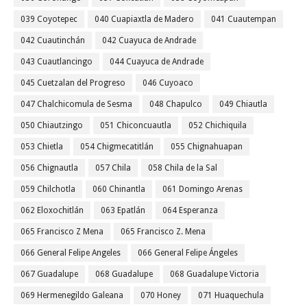
039 Coyotepec
040 Cuapiaxtla de Madero
041 Cuautempan
042 Cuautinchán
042 Cuayuca de Andrade
043 Cuautlancingo
044 Cuayuca de Andrade
045 Cuetzalan del Progreso
046 Cuyoaco
047 Chalchicomula de Sesma
048 Chapulco
049 Chiautla
050 Chiautzingo
051 Chiconcuautla
052 Chichiquila
053 Chietla
054 Chigmecatitlán
055 Chignahuapan
056 Chignautla
057 Chila
058 Chila de la Sal
059 Chilchotla
060 Chinantla
061 Domingo Arenas
062 Eloxochitlán
063 Epatlán
064 Esperanza
065 Francisco Z Mena
065 Francisco Z. Mena
066 General Felipe Angeles
066 General Felipe Ángeles
067 Guadalupe
068 Guadalupe
068 Guadalupe Victoria
069 Hermenegildo Galeana
070 Honey
071 Huaquechula