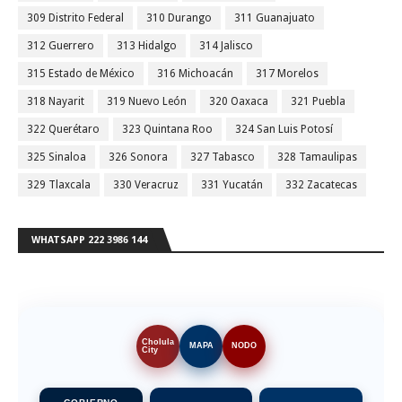
309 Distrito Federal
310 Durango
311 Guanajuato
312 Guerrero
313 Hidalgo
314 Jalisco
315 Estado de México
316 Michoacán
317 Morelos
318 Nayarit
319 Nuevo León
320 Oaxaca
321 Puebla
322 Querétaro
323 Quintana Roo
324 San Luis Potosí
325 Sinaloa
326 Sonora
327 Tabasco
328 Tamaulipas
329 Tlaxcala
330 Veracruz
331 Yucatán
332 Zacatecas
WHATSAPP 222 3986 144
Cholula
MAPA
NODO
City