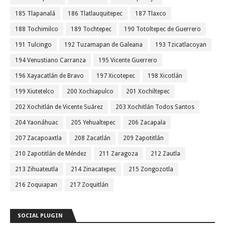
185 Tlapanalá
186 Tlatlauquitepec
187 Tlaxco
188 Tochimilco
189 Tochtepec
190 Totoltepec de Guerrero
191 Tulcingo
192 Tuzamapan de Galeana
193 Tzicatlacoyan
194 Venustiano Carranza
195 Vicente Guerrero
196 Xayacatlán de Bravo
197 Xicotepec
198 Xicotlán
199 Xiutetelco
200 Xochiapulco
201 Xochiltepec
202 Xochitlán de Vicente Suárez
203 Xochitlán Todos Santos
204 Yaonáhuac
205 Yehualtepec
206 Zacapala
207 Zacapoaxtla
208 Zacatlán
209 Zapotitlán
210 Zapotitlán de Méndez
211 Zaragoza
212 Zautla
213 Zihuateutla
214 Zinacatepec
215 Zongozotla
216 Zoquiapan
217 Zoquitlán
SOCIAL PLUGIN