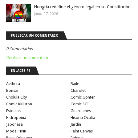
Hungría redefine el género legal en su Constitución
Junio 07, 2026
PUBLICAR UN COMENTARIO
0 Comentarios
Publicar un comentario
ENLACES FB
Aethera
Baile
Bonsai
Charolet
Cholula City
Comic Gonter
Comic Kiulston
Comic SCI
Estoicos
Guardianes
Hidroponia
Hisoria Oculta
Japonesa
Jardin
Moda PINK
Paint Canvas
Paint Kolosova
Rabino