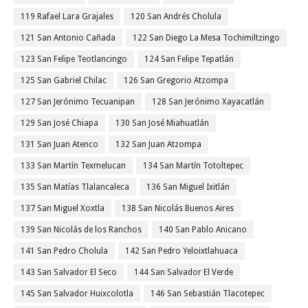
119 Rafael Lara Grajales
120 San Andrés Cholula
121 San Antonio Cañada
122 San Diego La Mesa Tochimiltzingo
123 San Felipe Teotlancingo
124 San Felipe Tepatlán
125 San Gabriel Chilac
126 San Gregorio Atzompa
127 San Jerónimo Tecuanipan
128 San Jerónimo Xayacatlán
129 San José Chiapa
130 San José Miahuatlán
131 San Juan Atenco
132 San Juan Atzompa
133 San Martín Texmelucan
134 San Martín Totoltepec
135 San Matías Tlalancaleca
136 San Miguel Ixitlán
137 San Miguel Xoxtla
138 San Nicolás Buenos Aires
139 San Nicolás de los Ranchos
140 San Pablo Anicano
141 San Pedro Cholula
142 San Pedro Yeloixtlahuaca
143 San Salvador El Seco
144 San Salvador El Verde
145 San Salvador Huixcolotla
146 San Sebastián Tlacotepec