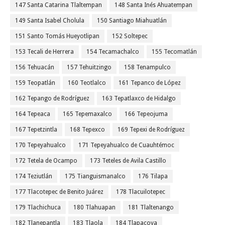
147 Santa Catarina Tlaltempan
148 Santa Inés Ahuatempan
149 Santa Isabel Cholula
150 Santiago Miahuatlán
151 Santo Tomás Hueyotlipan
152 Soltepec
153 Tecali de Herrera
154 Tecamachalco
155 Tecomatlán
156 Tehuacán
157 Tehuitzingo
158 Tenampulco
159 Teopatlán
160 Teotlalco
161 Tepanco de López
162 Tepango de Rodríguez
163 Tepatlaxco de Hidalgo
164 Tepeaca
165 Tepemaxalco
166 Tepeojuma
167 Tepetzintla
168 Tepexco
169 Tepexi de Rodríguez
170 Tepeyahualco
171 Tepeyahualco de Cuauhtémoc
172 Tetela de Ocampo
173 Teteles de Avila Castillo
174 Teziutlán
175 Tianguismanalco
176 Tilapa
177 Tlacotepec de Benito Juárez
178 Tlacuilotepec
179 Tlachichuca
180 Tlahuapan
181 Tlaltenango
182 Tlanepantla
183 Tlaola
184 Tlapacoya