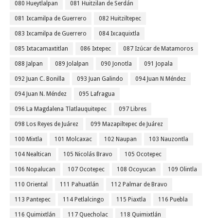
080 Hueytlalpan
081 Huitzilan de Serdán
081 Ixcamilpa de Guerrero
082 Huitziltepec
083 Ixcamilpa de Guerrero
084 Ixcaquixtla
085 Ixtacamaxtitlan
086 Ixtepec
087 Izúcar de Matamoros
088 Jalpan
089 Jolalpan
090 Jonotla
091 Jopala
092 Juan C. Bonilla
093 Juan Galindo
094 Juan N Méndez
094 Juan N. Méndez
095 Lafragua
096 La Magdalena Tlatlauquitepec
097 Libres
098 Los Reyes de Juárez
099 Mazapiltepec de Juárez
100 Mixtla
101 Molcaxac
102 Naupan
103 Nauzontla
104 Nealtican
105 Nicolás Bravo
105 Ocotepec
106 Nopalucan
107 Ocotepec
108 Ocoyucan
109 Olintla
110 Oriental
111 Pahuatlán
112 Palmar de Bravo
113 Pantepec
114 Petlalcingo
115 Piaxtla
116 Puebla
116 Quimixtlán
117 Quecholac
118 Quimixtlán