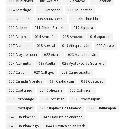
000 Municipios
001 Acajete
002 Acateno
003 Acatlán
004 Acatzingo
005 Acteopan
006 Ahuacatlán
007 Ahuatlán
008 Ahuazotepec
009 Ahuehuetitla
010 Ajalpan
011 Albino Zertuche
012 Aljojuca
013 Altepexi
014 Amixtlán
015 Amozoc
016 Aquixtla
017 Atempan
018 Atexcal
019 Atlequizayán
020 Atlixco
021 Atoyatempan
022 Atzala
023 Atzitzihuacán
024 Atzitzintla
025 Axutla
026 Ayotoxco de Guerrero
027 Calpan
028 Caltepec
029 Camocuautla
030 Cañada Morelos
031 Caxhuacan
032 Coatepec
033 Coatzingo
034 Cohetzala
035 Cohuecan
036 Coronango
037 Coxcatlán
038 Coyomeapan
039 Coyotepec
040 Cuapiaxtla de Madero
041 Cuautempan
042 Cuautinchán
042 Cuayuca de Andrade
043 Cuautlancingo
044 Cuayuca de Andrade