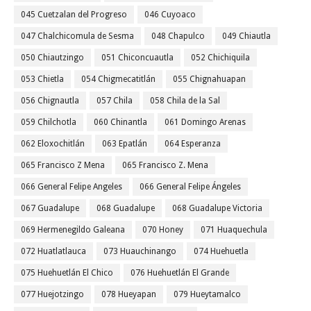
045 Cuetzalan del Progreso
046 Cuyoaco
047 Chalchicomula de Sesma
048 Chapulco
049 Chiautla
050 Chiautzingo
051 Chiconcuautla
052 Chichiquila
053 Chietla
054 Chigmecatitlán
055 Chignahuapan
056 Chignautla
057 Chila
058 Chila de la Sal
059 Chilchotla
060 Chinantla
061 Domingo Arenas
062 Eloxochitlán
063 Epatlán
064 Esperanza
065 Francisco Z Mena
065 Francisco Z. Mena
066 General Felipe Angeles
066 General Felipe Ángeles
067 Guadalupe
068 Guadalupe
068 Guadalupe Victoria
069 Hermenegildo Galeana
070 Honey
071 Huaquechula
072 Huatlatlauca
073 Huauchinango
074 Huehuetla
075 Huehuetlán El Chico
076 Huehuetlán El Grande
077 Huejotzingo
078 Hueyapan
079 Hueytamalco