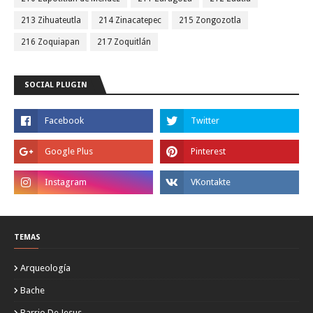
213 Zihuateutla
214 Zinacatepec
215 Zongozotla
216 Zoquiapan
217 Zoquitlán
SOCIAL PLUGIN
TEMAS
Arqueología
Bache
Barrio De Jesus