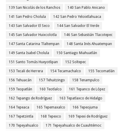
139 San Nicolás de los Ranchos
140 San Pablo Anicano
141 San Pedro Cholula
142 San Pedro Yeloixtlahuaca
143 San Salvador El Seco
144 San Salvador El Verde
145 San Salvador Huixcolotla
146 San Sebastián Tlacotepec
147 Santa Catarina Tlaltempan
148 Santa Inés Ahuatempan
149 Santa Isabel Cholula
150 Santiago Miahuatlán
151 Santo Tomás Hueyotlipan
152 Soltepec
153 Tecali de Herrera
154 Tecamachalco
155 Tecomatlán
156 Tehuacán
157 Tehuitzingo
158 Tenampulco
159 Teopatlán
160 Teotlalco
161 Tepanco de López
162 Tepango de Rodríguez
163 Tepatlaxco de Hidalgo
164 Tepeaca
165 Tepemaxalco
166 Tepeojuma
167 Tepetzintla
168 Tepexco
169 Tepexi de Rodríguez
170 Tepeyahualco
171 Tepeyahualco de Cuauhtémoc