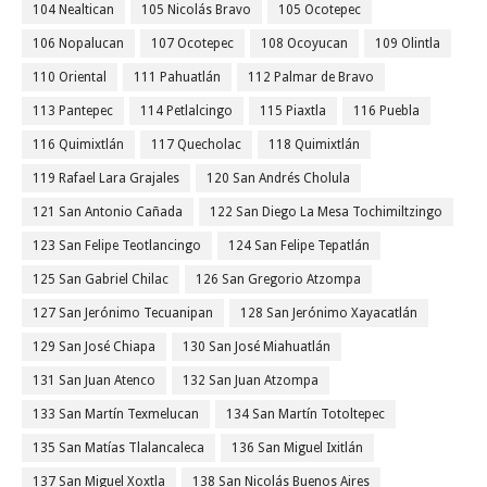
104 Nealtican
105 Nicolás Bravo
105 Ocotepec
106 Nopalucan
107 Ocotepec
108 Ocoyucan
109 Olintla
110 Oriental
111 Pahuatlán
112 Palmar de Bravo
113 Pantepec
114 Petlalcingo
115 Piaxtla
116 Puebla
116 Quimixtlán
117 Quecholac
118 Quimixtlán
119 Rafael Lara Grajales
120 San Andrés Cholula
121 San Antonio Cañada
122 San Diego La Mesa Tochimiltzingo
123 San Felipe Teotlancingo
124 San Felipe Tepatlán
125 San Gabriel Chilac
126 San Gregorio Atzompa
127 San Jerónimo Tecuanipan
128 San Jerónimo Xayacatlán
129 San José Chiapa
130 San José Miahuatlán
131 San Juan Atenco
132 San Juan Atzompa
133 San Martín Texmelucan
134 San Martín Totoltepec
135 San Matías Tlalancaleca
136 San Miguel Ixitlán
137 San Miguel Xoxtla
138 San Nicolás Buenos Aires