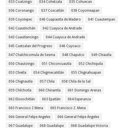
033 Coatzingo
034 Cohetzala
035 Cohuecan
036 Coronango
037 Coxcatlán
038 Coyomeapan
039 Coyotepec
040 Cuapiaxtla de Madero
041 Cuautempan
042 Cuautinchán
042 Cuayuca de Andrade
043 Cuautlancingo
044 Cuayuca de Andrade
045 Cuetzalan del Progreso
046 Cuyoaco
047 Chalchicomula de Sesma
048 Chapulco
049 Chiautla
050 Chiautzingo
051 Chiconcuautla
052 Chichiquila
053 Chietla
054 Chigmecatitlán
055 Chignahuapan
056 Chignautla
057 Chila
058 Chila de la Sal
059 Chilchotla
060 Chinantla
061 Domingo Arenas
062 Eloxochitlán
063 Epatlán
064 Esperanza
065 Francisco Z Mena
065 Francisco Z. Mena
066 General Felipe Angeles
066 General Felipe Ángeles
067 Guadalupe
068 Guadalupe
068 Guadalupe Victoria