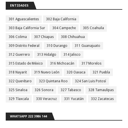
ENTIDADES
301 Aguascalientes
302 Baja California
303 Baja California Sur
304 Campeche
305 Coahuila
306 Colima
307 Chiapas
308 Chihuahua
309 Distrito Federal
310 Durango
311 Guanajuato
312 Guerrero
313 Hidalgo
314 Jalisco
315 Estado de México
316 Michoacán
317 Morelos
318 Nayarit
319 Nuevo León
320 Oaxaca
321 Puebla
322 Querétaro
323 Quintana Roo
324 San Luis Potosí
325 Sinaloa
326 Sonora
327 Tabasco
328 Tamaulipas
329 Tlaxcala
330 Veracruz
331 Yucatán
332 Zacatecas
WHATSAPP 222 3986 144