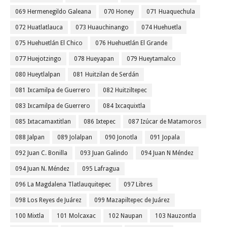
069 Hermenegildo Galeana
070 Honey
071 Huaquechula
072 Huatlatlauca
073 Huauchinango
074 Huehuetla
075 Huehuetlán El Chico
076 Huehuetlán El Grande
077 Huejotzingo
078 Hueyapan
079 Hueytamalco
080 Hueytlalpan
081 Huitzilan de Serdán
081 Ixcamilpa de Guerrero
082 Huitziltepec
083 Ixcamilpa de Guerrero
084 Ixcaquixtla
085 Ixtacamaxtitlan
086 Ixtepec
087 Izúcar de Matamoros
088 Jalpan
089 Jolalpan
090 Jonotla
091 Jopala
092 Juan C. Bonilla
093 Juan Galindo
094 Juan N Méndez
094 Juan N. Méndez
095 Lafragua
096 La Magdalena Tlatlauquitepec
097 Libres
098 Los Reyes de Juárez
099 Mazapiltepec de Juárez
100 Mixtla
101 Molcaxac
102 Naupan
103 Nauzontla