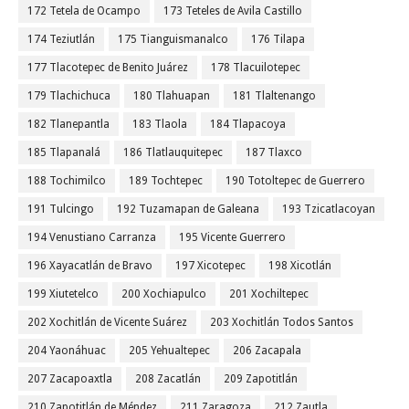
172 Tetela de Ocampo
173 Teteles de Avila Castillo
174 Teziutlán
175 Tianguismanalco
176 Tilapa
177 Tlacotepec de Benito Juárez
178 Tlacuilotepec
179 Tlachichuca
180 Tlahuapan
181 Tlaltenango
182 Tlanepantla
183 Tlaola
184 Tlapacoya
185 Tlapanalá
186 Tlatlauquitepec
187 Tlaxco
188 Tochimilco
189 Tochtepec
190 Totoltepec de Guerrero
191 Tulcingo
192 Tuzamapan de Galeana
193 Tzicatlacoyan
194 Venustiano Carranza
195 Vicente Guerrero
196 Xayacatlán de Bravo
197 Xicotepec
198 Xicotlán
199 Xiutetelco
200 Xochiapulco
201 Xochiltepec
202 Xochitlán de Vicente Suárez
203 Xochitlán Todos Santos
204 Yaonáhuac
205 Yehualtepec
206 Zacapala
207 Zacapoaxtla
208 Zacatlán
209 Zapotitlán
210 Zapotitlán de Méndez
211 Zaragoza
212 Zautla