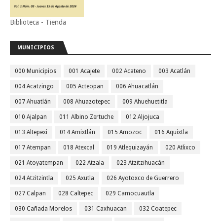
Biblioteca - Tienda
MUNICIPIOS
000 Municipios
001 Acajete
002 Acateno
003 Acatlán
004 Acatzingo
005 Acteopan
006 Ahuacatlán
007 Ahuatlán
008 Ahuazotepec
009 Ahuehuetitla
010 Ajalpan
011 Albino Zertuche
012 Aljojuca
013 Altepexi
014 Amixtlán
015 Amozoc
016 Aquixtla
017 Atempan
018 Atexcal
019 Atlequizayán
020 Atlixco
021 Atoyatempan
022 Atzala
023 Atzitzihuacán
024 Atzitzintla
025 Axutla
026 Ayotoxco de Guerrero
027 Calpan
028 Caltepec
029 Camocuautla
030 Cañada Morelos
031 Caxhuacan
032 Coatepec