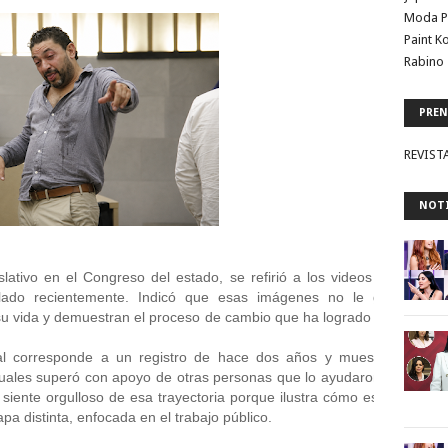
Moda P
Paint K
Rabino 
PREN
REVIST
NOTI
lativo en el Congreso del estado, se refirió a los videos en los que
lado recientemente. Indicó que esas imágenes no le generan pe
 vida y demuestran el proceso de cambio que ha logrado a través del s
ial corresponde a un registro de hace dos años y muestra a una 
cuales superó con apoyo de otras personas que lo ayudaron a dejar las
iente orgulloso de esa trayectoria porque ilustra cómo es posible a
a distinta, enfocada en el trabajo público. 