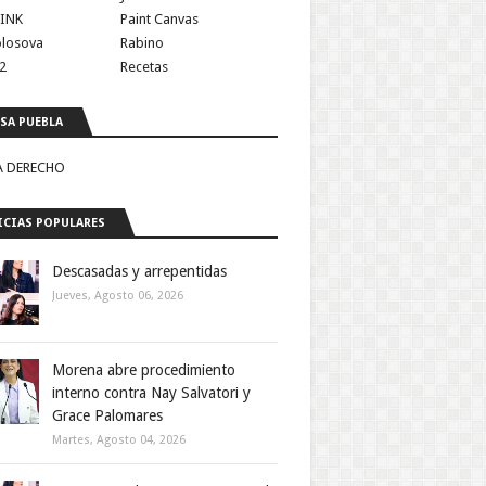
INK
Paint Canvas
olosova
Rabino
2
Recetas
SA PUEBLA
A DERECHO
CIAS POPULARES
Descasadas y arrepentidas
Jueves, Agosto 06, 2026
 aparece en 
na, ya que 
ervicio y la 
Morena abre procedimiento
persona que 
interno contra Nay Salvatori y
 adicciones. 
Grace Palomares
vanzar desde 
Martes, Agosto 04, 2026