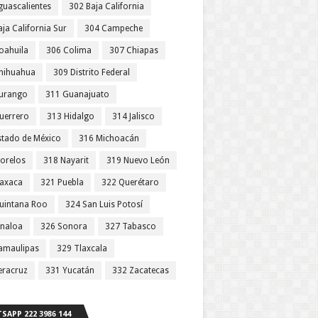
guascalientes
302 Baja California
ja California Sur
304 Campeche
oahuila
306 Colima
307 Chiapas
hihuahua
309 Distrito Federal
urango
311 Guanajuato
uerrero
313 Hidalgo
314 Jalisco
stado de México
316 Michoacán
orelos
318 Nayarit
319 Nuevo León
axaca
321 Puebla
322 Querétaro
uintana Roo
324 San Luis Potosí
inaloa
326 Sonora
327 Tabasco
amaulipas
329 Tlaxcala
eracruz
331 Yucatán
332 Zacatecas
SAPP 222 3986 144