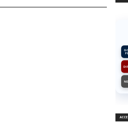
G
F
DI
N
ACCE