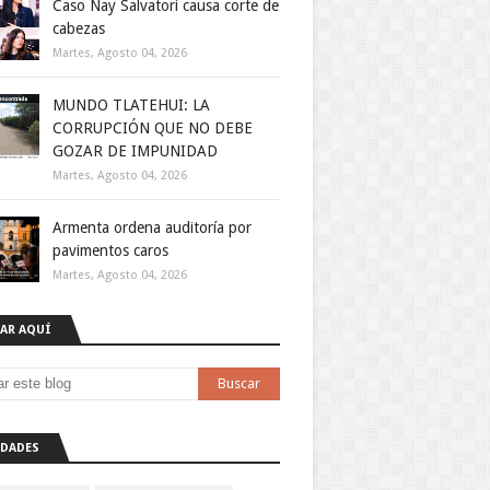
Caso Nay Salvatori causa corte de
 San Martín 
cabezas
como posible 
ipar en las 
Martes, Agosto 04, 2026
rte de este 
MUNDO TLATEHUI: LA
CORRUPCIÓN QUE NO DEBE
elegados de 
GOZAR DE IMPUNIDAD
 indicó que, 
Martes, Agosto 04, 2026
 precisar si 
Armenta ordena auditoría por
o político, 
pavimentos caros
ta como una 
Martes, Agosto 04, 2026
ito público, 
AR AQUÍ
n a delinear 
entral de su 
dad política 
DADES