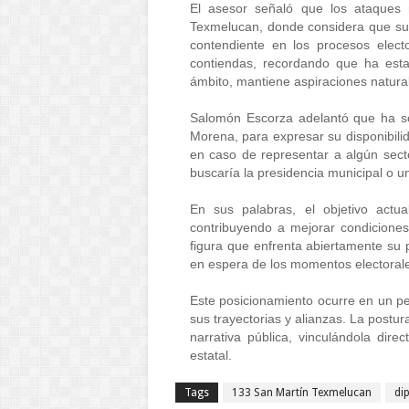
El asesor señaló que los ataques 
Texmelucan, donde considera que su p
contendiente en los procesos electo
contiendas, recordando que ha esta
ámbito, mantiene aspiraciones natural
Salomón Escorza adelantó que ha sos
Morena, para expresar su disponibilid
en caso de representar a algún secto
buscaría la presidencia municipal o un
En sus palabras, el objetivo actua
contribuyendo a mejorar condicione
figura que enfrenta abiertamente su 
en espera de los momentos electorales
Este posicionamiento ocurre en un pe
sus trayectorias y alianzas. La postu
narrativa pública, vinculándola dire
estatal.
Tags
133 San Martín Texmelucan
di