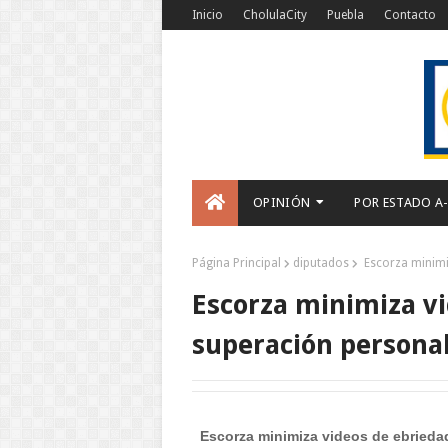
Inicio
CholulaCity
Puebla
Contacto
OPINIÓN
POR ESTADO A
Página Principal
diputados
Escorza minimi
Escorza minimiza vi
superación persona
Escorza minimiza videos de ebrieda