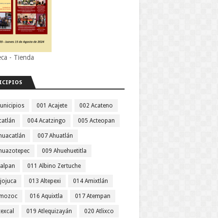
eca - Tienda
ICIPIOS
unicipios
001 Acajete
002 Acateno
catlán
004 Acatzingo
005 Acteopan
huacatlán
007 Ahuatlán
huazotepec
009 Ahuehuetitla
jalpan
011 Albino Zertuche
jojuca
013 Altepexi
014 Amixtlán
Amozoc
016 Aquixtla
017 Atempan
texcal
019 Atlequizayán
020 Atlixco