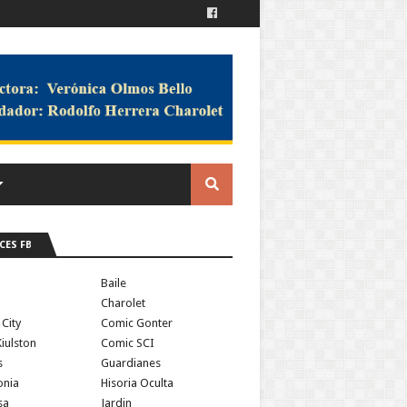
CES FB
a
Baile
Charolet
 City
Comic Gonter
iulston
Comic SCI
s
Guardianes
onia
Hisoria Oculta
sa
Jardin