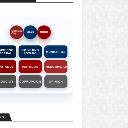
Cholula
MAPA
NODO
City
OBIERNO
GOBIERNO
MUNICIPIOS
EDERAL
ESTADO
PUTADOS
PARTIDOS
INSEGURIDAD
EGOCIOS
CORRUPCIÓN
OPINIÓN
SO