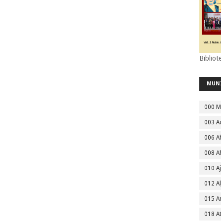
Bibliot
MUN
000 M
003 A
006 A
008 A
010 A
012 Al
015 
018 A