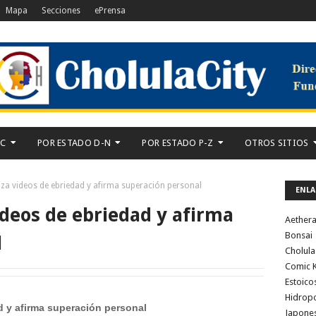
Mapa
Secciones
ePrensa
-C
POR ESTADO D-N
POR ESTADO P-Z
OTROS SITIOS
za videos de ebriedad y afirma superación personal
ENLA
deos de ebriedad y afirma
Aether
Bonsai
l
Cholula
Comic K
Estoico
Hidrop
d y afirma superación personal
Japone