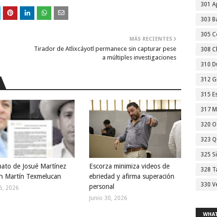
301 A
303 Ba
305 C
MÁS RECIENTES
Tirador de Atlixcáyotl permanece sin capturar pese
308 C
a múltiples investigaciones
310 D
312 G
315 E
317 M
320 O
323 Q
325 S
nato de Josué Martínez
Escorza minimiza videos de
328 T
n Martín Texmelucan
ebriedad y afirma superación
330 V
personal
16, 2026
Junio 30, 2026
WHAT