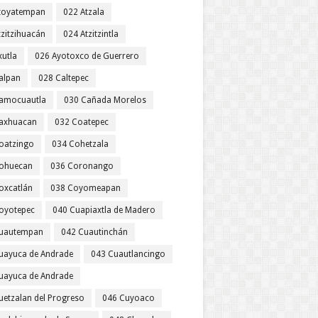
toyatempan
022 Atzala
tzitzihuacán
024 Atzitzintla
xutla
026 Ayotoxco de Guerrero
alpan
028 Caltepec
amocuautla
030 Cañada Morelos
axhuacan
032 Coatepec
oatzingo
034 Cohetzala
ohuecan
036 Coronango
oxcatlán
038 Coyomeapan
oyotepec
040 Cuapiaxtla de Madero
uautempan
042 Cuautinchán
uayuca de Andrade
043 Cuautlancingo
uayuca de Andrade
uetzalan del Progreso
046 Cuyoaco