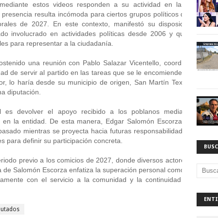
mediante estos videos responden a su actividad en la región de
resencia resulta incómoda para ciertos grupos políticos que lo ven 
rales de 2027. En este contexto, manifestó su disposición a partic
do involucrado en actividades políticas desde 2006 y que, como pa
es para representar a la ciudadanía. 
tenido una reunión con Pablo Salazar Vicentello, coordinador de d
ad de servir al partido en las tareas que se le encomienden. Asimismo,
r, lo haría desde su municipio de origen, San Martín Texmelucan, sin
a diputación. 
l es devolver el apoyo recibido a los poblanos mediante el trabaj
s en la entidad. De esta manera, Edgar Salomón Escorza se presen
pasado mientras se proyecta hacia futuras responsabilidades en el ámb
 para definir su participación concreta. 
BUSC
riodo previo a los comicios de 2027, donde diversos actores comienza
ra de Salomón Escorza enfatiza la superación personal como elemento c
ctamente con el servicio a la comunidad y la continuidad en la activi
ENTI
putados