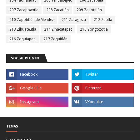
204 Yaonáhuac
205 Yehualtepec
206 Zacapala
207 Zacapoaxtla
208 Zacatlán
209 Zapotitlán
210 Zapotitlán de Méndez
211 Zaragoza
212 Zautla
213 Zihuateutla
214 Zinacatepec
215 Zongozotla
216 Zoquiapan
217 Zoquitlán
SOCIAL PLUGIN
TEMAS