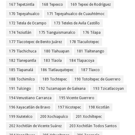
167 Tepetzintla
168 Tepexco
169 Tepexi de Rodríguez
170 Tepeyahualco
171 Tepeyahualco de Cuauhtémoc
172 Tetela de Ocampo
173 Teteles de Avila Castillo
174 Teziutlán
175 Tianguismanalco
176 Tilapa
177 Tlacotepec de Benito Juárez
178 Tlacuilotepec
179 Tlachichuca
180 Tlahuapan
181 Tlaltenango
182 Tlanepantla
183 Tlaola
184 Tlapacoya
185 Tlapanalá
186 Tlatlauquitepec
187 Tlaxco
188 Tochimilco
189 Tochtepec
190 Totoltepec de Guerrero
191 Tulcingo
192 Tuzamapan de Galeana
193 Tzicatlacoyan
194 Venustiano Carranza
195 Vicente Guerrero
196 Xayacatlán de Bravo
197 Xicotepec
198 Xicotlán
199 Xiutetelco
200 Xochiapulco
201 Xochiltepec
202 Xochitlán de Vicente Suárez
203 Xochitlán Todos Santos