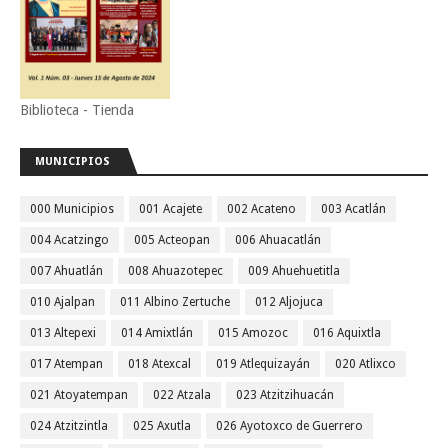
Biblioteca - Tienda
MUNICIPIOS
000 Municipios
001 Acajete
002 Acateno
003 Acatlán
004 Acatzingo
005 Acteopan
006 Ahuacatlán
007 Ahuatlán
008 Ahuazotepec
009 Ahuehuetitla
010 Ajalpan
011 Albino Zertuche
012 Aljojuca
013 Altepexi
014 Amixtlán
015 Amozoc
016 Aquixtla
017 Atempan
018 Atexcal
019 Atlequizayán
020 Atlixco
021 Atoyatempan
022 Atzala
023 Atzitzihuacán
024 Atzitzintla
025 Axutla
026 Ayotoxco de Guerrero