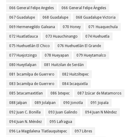
066 General Felipe Angeles
066 General Felipe Ángeles
067 Guadalupe
068 Guadalupe
068 Guadalupe Victoria
069 Hermenegildo Galeana
070 Honey
071 Huaquechula
072 Huatlatlauca
073 Huauchinango
074 Huehuetla
075 Huehuetlán El Chico
076 Huehuetlán El Grande
077 Huejotzingo
078 Hueyapan
079 Hueytamalco
080 Hueytlalpan
081 Huitzilan de Serdán
081 Ixcamilpa de Guerrero
082 Huitziltepec
083 Ixcamilpa de Guerrero
084 Ixcaquixtla
085 Ixtacamaxtitlan
086 Ixtepec
087 Izúcar de Matamoros
088 Jalpan
089 Jolalpan
090 Jonotla
091 Jopala
092 Juan C. Bonilla
093 Juan Galindo
094 Juan N Méndez
094 Juan N. Méndez
095 Lafragua
096 La Magdalena Tlatlauquitepec
097 Libres