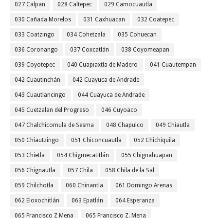
027 Calpan
028 Caltepec
029 Camocuautla
030 Cañada Morelos
031 Caxhuacan
032 Coatepec
033 Coatzingo
034 Cohetzala
035 Cohuecan
036 Coronango
037 Coxcatlán
038 Coyomeapan
039 Coyotepec
040 Cuapiaxtla de Madero
041 Cuautempan
042 Cuautinchán
042 Cuayuca de Andrade
043 Cuautlancingo
044 Cuayuca de Andrade
045 Cuetzalan del Progreso
046 Cuyoaco
047 Chalchicomula de Sesma
048 Chapulco
049 Chiautla
050 Chiautzingo
051 Chiconcuautla
052 Chichiquila
053 Chietla
054 Chigmecatitlán
055 Chignahuapan
056 Chignautla
057 Chila
058 Chila de la Sal
059 Chilchotla
060 Chinantla
061 Domingo Arenas
062 Eloxochitlán
063 Epatlán
064 Esperanza
065 Francisco Z Mena
065 Francisco Z. Mena