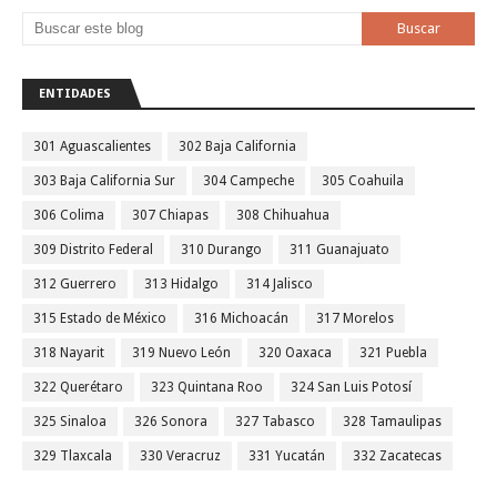
ENTIDADES
301 Aguascalientes
302 Baja California
303 Baja California Sur
304 Campeche
305 Coahuila
306 Colima
307 Chiapas
308 Chihuahua
309 Distrito Federal
310 Durango
311 Guanajuato
312 Guerrero
313 Hidalgo
314 Jalisco
315 Estado de México
316 Michoacán
317 Morelos
318 Nayarit
319 Nuevo León
320 Oaxaca
321 Puebla
322 Querétaro
323 Quintana Roo
324 San Luis Potosí
325 Sinaloa
326 Sonora
327 Tabasco
328 Tamaulipas
329 Tlaxcala
330 Veracruz
331 Yucatán
332 Zacatecas