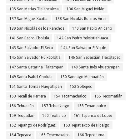
135 San Matías Tlalancaleca
136 San Miguel Ixitlán
137 San Miguel Xoxtla
138 San Nicolás Buenos Aires
139 San Nicolás de los Ranchos
140 San Pablo Anicano
141 San Pedro Cholula
142 San Pedro Yeloixtlahuaca
143 San Salvador El Seco
144 San Salvador El Verde
145 San Salvador Huixcolotla
146 San Sebastián Tlacotepec
147 Santa Catarina Tlaltempan
148 Santa Inés Ahuatempan
149 Santa Isabel Cholula
150 Santiago Miahuatlán
151 Santo Tomás Hueyotlipan
152 Soltepec
153 Tecali de Herrera
154 Tecamachalco
155 Tecomatlán
156 Tehuacán
157 Tehuitzingo
158 Tenampulco
159 Teopatlán
160 Teotlalco
161 Tepanco de López
162 Tepango de Rodríguez
163 Tepatlaxco de Hidalgo
164 Tepeaca
165 Tepemaxalco
166 Tepeojuma