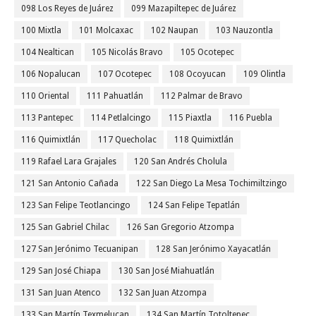
098 Los Reyes de Juárez
099 Mazapiltepec de Juárez
100 Mixtla
101 Molcaxac
102 Naupan
103 Nauzontla
104 Nealtican
105 Nicolás Bravo
105 Ocotepec
106 Nopalucan
107 Ocotepec
108 Ocoyucan
109 Olintla
110 Oriental
111 Pahuatlán
112 Palmar de Bravo
113 Pantepec
114 Petlalcingo
115 Piaxtla
116 Puebla
116 Quimixtlán
117 Quecholac
118 Quimixtlán
119 Rafael Lara Grajales
120 San Andrés Cholula
121 San Antonio Cañada
122 San Diego La Mesa Tochimiltzingo
123 San Felipe Teotlancingo
124 San Felipe Tepatlán
125 San Gabriel Chilac
126 San Gregorio Atzompa
127 San Jerónimo Tecuanipan
128 San Jerónimo Xayacatlán
129 San José Chiapa
130 San José Miahuatlán
131 San Juan Atenco
132 San Juan Atzompa
133 San Martín Texmelucan
134 San Martín Totoltepec