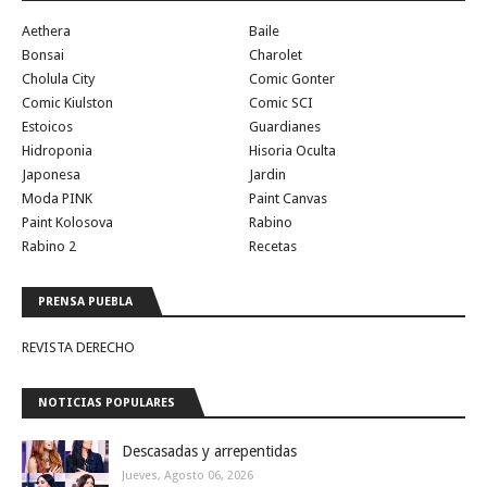
Aethera
Baile
Bonsai
Charolet
Cholula City
Comic Gonter
Comic Kiulston
Comic SCI
Estoicos
Guardianes
Hidroponia
Hisoria Oculta
Japonesa
Jardin
Moda PINK
Paint Canvas
Paint Kolosova
Rabino
Rabino 2
Recetas
PRENSA PUEBLA
REVISTA DERECHO
NOTICIAS POPULARES
Descasadas y arrepentidas
Jueves, Agosto 06, 2026