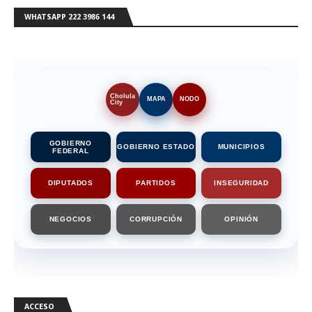
WHATSAPP 222 3986 144
Cholula
MAPA
NODO
City
GOBIERNO
GOBIERNO ESTADO
MUNICIPIOS
FEDERAL
DIPUTADOS
PARTIDOS
INSEGURIDAD
NEGOCIOS
CORRUPCIÓN
OPINIÓN
ACCESO