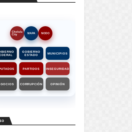
Cholula
MAPA
NODO
City
OBIERNO
GOBIERNO
MUNICIPIOS
EDERAL
ESTADO
PUTADOS
PARTIDOS
INSEGURIDAD
EGOCIOS
CORRUPCIÓN
OPINIÓN
SO