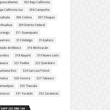
guascalientes
302 Baja California
ja California Sur
304 Campeche
oahuila
306 Colima
307 Chiapas
hihuahua
309 Distrito Federal
urango
311 Guanajuato
uerrero
313 Hidalgo
314 Jalisco
stado de México
316 Michoacán
orelos
318 Nayarit
319 Nuevo León
axaca
321 Puebla
322 Querétaro
uintana Roo
324 San Luis Potosí
inaloa
326 Sonora
327 Tabasco
amaulipas
329 Tlaxcala
eracruz
331 Yucatán
332 Zacatecas
SAPP 222 3986 144