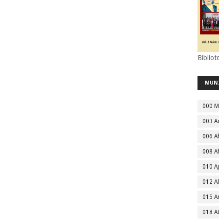
Bibliot
MUN
000 M
003 A
006 A
008 A
010 A
012 Al
015 
018 A