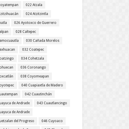
toyatempan
022 Atzala
tzitzihuacán
024 Atzitzintla
xutla
026 Ayotoxco de Guerrero
alpan
028 Caltepec
amocuautla
030 Cañada Morelos
axhuacan
032 Coatepec
oatzingo
034 Cohetzala
ohuecan
036 Coronango
oxcatlán
038 Coyomeapan
oyotepec
040 Cuapiaxtla de Madero
uautempan
042 Cuautinchán
uayuca de Andrade
043 Cuautlancingo
uayuca de Andrade
uetzalan del Progreso
046 Cuyoaco