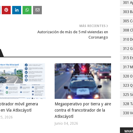
301 A
303 Ba
305 C
MÁS RECIENTES
308 C
Autorización de más de 5 mil viviendas en
Coronango
310 D
312 G
315 E
317 M
320 O
323 Q
325 S
otirador móvil genera
Megaoperativo por tierra y aire
328 T
 en Vía Atlixcáyotl
contra el francotirador de la
330 V
Atlixcáyotl
25, 2026
Junio 04, 2026
WHAT