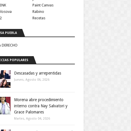
INK
Paint Canvas
olosova
Rabino
2
Recetas
SA PUEBLA
A DERECHO
CIAS POPULARES
Descasadas y arrepentidas
Jueves, Agosto 06, 2026
Morena abre procedimiento
interno contra Nay Salvatori y
Grace Palomares
Martes, Agosto 04, 2026