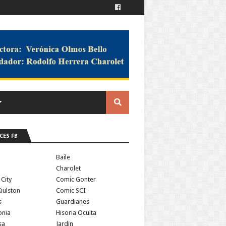
CES FB
a
Baile
Charolet
 City
Comic Gonter
iulston
Comic SCI
s
Guardianes
onia
Hisoria Oculta
sa
Jardin