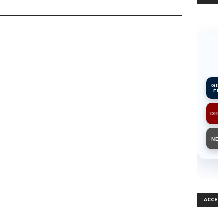
G
F
DI
N
ACCE