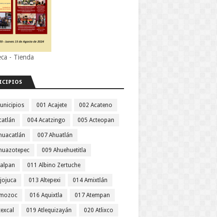
eca - Tienda
ICIPIOS
unicipios
001 Acajete
002 Acateno
catlán
004 Acatzingo
005 Acteopan
huacatlán
007 Ahuatlán
huazotepec
009 Ahuehuetitla
jalpan
011 Albino Zertuche
jojuca
013 Altepexi
014 Amixtlán
Amozoc
016 Aquixtla
017 Atempan
texcal
019 Atlequizayán
020 Atlixco