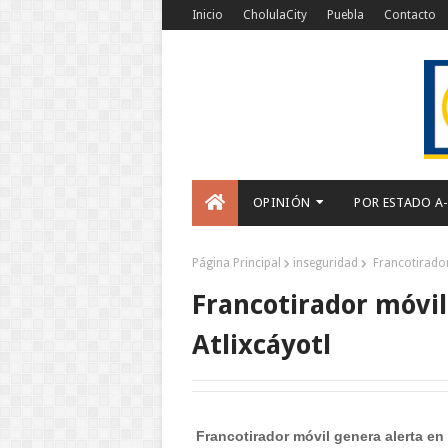
Inicio
CholulaCity
Puebla
Contacto
OPINIÓN
POR ESTADO A
Página Principal
inseguridad
Francotirador 
Francotirador móvil
Atlixcáyotl
Francotirador móvil genera alerta en 