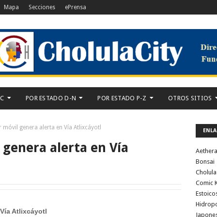
Mapa
Secciones
ePrensa
-C
POR ESTADO D-N
POR ESTADO P-Z
OTROS SITIOS
móvil genera alerta en Vía Atlixcáyotl
ENLA
 genera alerta en Vía
Aether
Bonsai
Cholula
Comic K
Estoico
Hidrop
Vía Atlixcáyotl
Japone