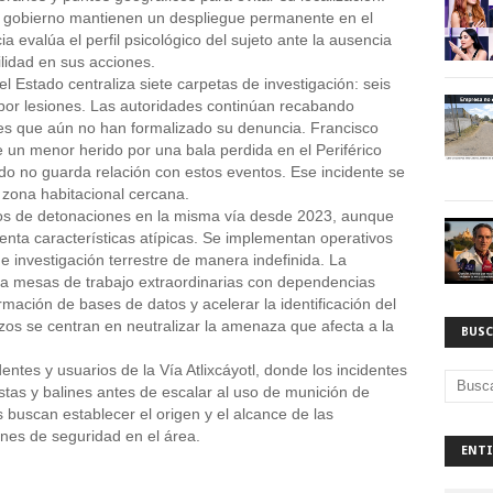
e gobierno mantienen un despliegue permanente en el 
a evalúa el perfil psicológico del sujeto ante la ausencia 
ilidad en sus acciones. 
 Estado centraliza siete carpetas de investigación: seis 
por lesiones. Las autoridades continúan recabando 
les que aún no han formalizado su denuncia. Francisco 
un menor herido por una bala perdida en el Periférico 
o no guarda relación con estos eventos. Ese incidente se 
 zona habitacional cercana. 
ios de detonaciones en la misma vía desde 2023, aunque 
nta características atípicas. Se implementan operativos 
e investigación terrestre de manera indefinida. La 
a mesas de trabajo extraordinarias con dependencias 
mación de bases de datos y acelerar la identificación del 
os se centran en neutralizar la amenaza que afecta a la 
BUSC
entes y usuarios de la Vía Atlixcáyotl, donde los incidentes 
stas y balines antes de escalar al uso de munición de 
buscan establecer el origen y el alcance de las 
ones de seguridad en el área.
ENTI