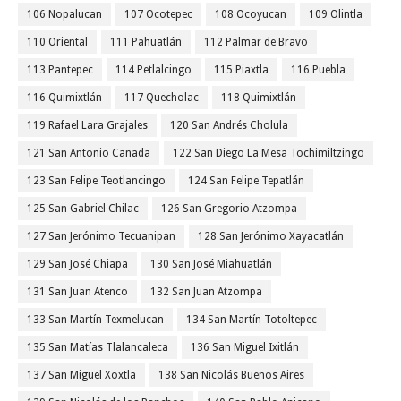
106 Nopalucan
107 Ocotepec
108 Ocoyucan
109 Olintla
110 Oriental
111 Pahuatlán
112 Palmar de Bravo
113 Pantepec
114 Petlalcingo
115 Piaxtla
116 Puebla
116 Quimixtlán
117 Quecholac
118 Quimixtlán
119 Rafael Lara Grajales
120 San Andrés Cholula
121 San Antonio Cañada
122 San Diego La Mesa Tochimiltzingo
123 San Felipe Teotlancingo
124 San Felipe Tepatlán
125 San Gabriel Chilac
126 San Gregorio Atzompa
127 San Jerónimo Tecuanipan
128 San Jerónimo Xayacatlán
129 San José Chiapa
130 San José Miahuatlán
131 San Juan Atenco
132 San Juan Atzompa
133 San Martín Texmelucan
134 San Martín Totoltepec
135 San Matías Tlalancaleca
136 San Miguel Ixitlán
137 San Miguel Xoxtla
138 San Nicolás Buenos Aires