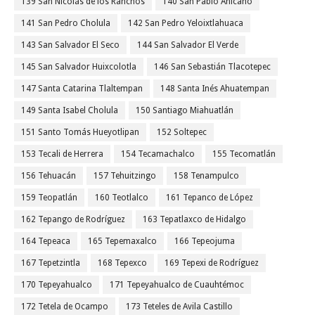
139 San Nicolás de los Ranchos
140 San Pablo Anicano
141 San Pedro Cholula
142 San Pedro Yeloixtlahuaca
143 San Salvador El Seco
144 San Salvador El Verde
145 San Salvador Huixcolotla
146 San Sebastián Tlacotepec
147 Santa Catarina Tlaltempan
148 Santa Inés Ahuatempan
149 Santa Isabel Cholula
150 Santiago Miahuatlán
151 Santo Tomás Hueyotlipan
152 Soltepec
153 Tecali de Herrera
154 Tecamachalco
155 Tecomatlán
156 Tehuacán
157 Tehuitzingo
158 Tenampulco
159 Teopatlán
160 Teotlalco
161 Tepanco de López
162 Tepango de Rodríguez
163 Tepatlaxco de Hidalgo
164 Tepeaca
165 Tepemaxalco
166 Tepeojuma
167 Tepetzintla
168 Tepexco
169 Tepexi de Rodríguez
170 Tepeyahualco
171 Tepeyahualco de Cuauhtémoc
172 Tetela de Ocampo
173 Teteles de Avila Castillo