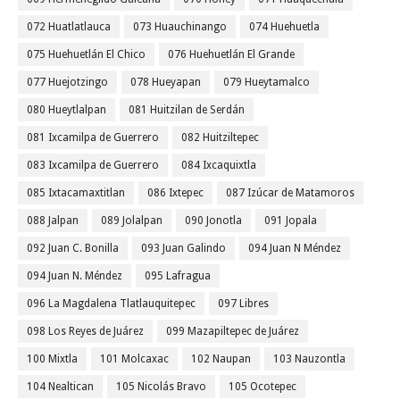
072 Huatlatlauca
073 Huauchinango
074 Huehuetla
075 Huehuetlán El Chico
076 Huehuetlán El Grande
077 Huejotzingo
078 Hueyapan
079 Hueytamalco
080 Hueytlalpan
081 Huitzilan de Serdán
081 Ixcamilpa de Guerrero
082 Huitziltepec
083 Ixcamilpa de Guerrero
084 Ixcaquixtla
085 Ixtacamaxtitlan
086 Ixtepec
087 Izúcar de Matamoros
088 Jalpan
089 Jolalpan
090 Jonotla
091 Jopala
092 Juan C. Bonilla
093 Juan Galindo
094 Juan N Méndez
094 Juan N. Méndez
095 Lafragua
096 La Magdalena Tlatlauquitepec
097 Libres
098 Los Reyes de Juárez
099 Mazapiltepec de Juárez
100 Mixtla
101 Molcaxac
102 Naupan
103 Nauzontla
104 Nealtican
105 Nicolás Bravo
105 Ocotepec