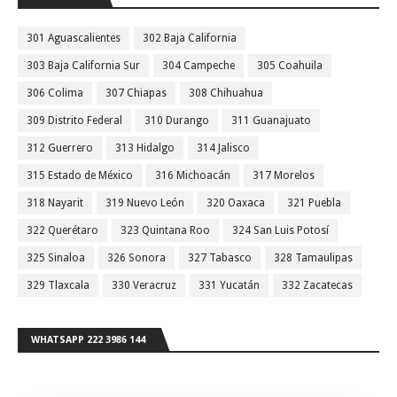
301 Aguascalientes
302 Baja California
303 Baja California Sur
304 Campeche
305 Coahuila
306 Colima
307 Chiapas
308 Chihuahua
309 Distrito Federal
310 Durango
311 Guanajuato
312 Guerrero
313 Hidalgo
314 Jalisco
315 Estado de México
316 Michoacán
317 Morelos
318 Nayarit
319 Nuevo León
320 Oaxaca
321 Puebla
322 Querétaro
323 Quintana Roo
324 San Luis Potosí
325 Sinaloa
326 Sonora
327 Tabasco
328 Tamaulipas
329 Tlaxcala
330 Veracruz
331 Yucatán
332 Zacatecas
WHATSAPP 222 3986 144