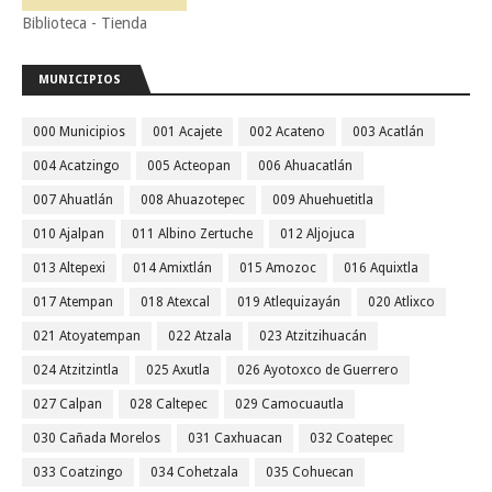
Biblioteca - Tienda
MUNICIPIOS
000 Municipios
001 Acajete
002 Acateno
003 Acatlán
004 Acatzingo
005 Acteopan
006 Ahuacatlán
007 Ahuatlán
008 Ahuazotepec
009 Ahuehuetitla
010 Ajalpan
011 Albino Zertuche
012 Aljojuca
013 Altepexi
014 Amixtlán
015 Amozoc
016 Aquixtla
017 Atempan
018 Atexcal
019 Atlequizayán
020 Atlixco
021 Atoyatempan
022 Atzala
023 Atzitzihuacán
024 Atzitzintla
025 Axutla
026 Ayotoxco de Guerrero
027 Calpan
028 Caltepec
029 Camocuautla
030 Cañada Morelos
031 Caxhuacan
032 Coatepec
033 Coatzingo
034 Cohetzala
035 Cohuecan