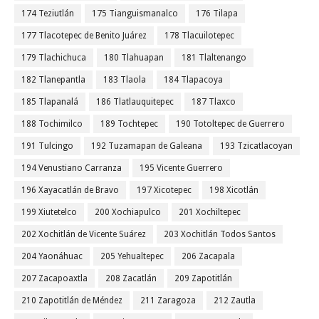
174 Teziutlán
175 Tianguismanalco
176 Tilapa
177 Tlacotepec de Benito Juárez
178 Tlacuilotepec
179 Tlachichuca
180 Tlahuapan
181 Tlaltenango
182 Tlanepantla
183 Tlaola
184 Tlapacoya
185 Tlapanalá
186 Tlatlauquitepec
187 Tlaxco
188 Tochimilco
189 Tochtepec
190 Totoltepec de Guerrero
191 Tulcingo
192 Tuzamapan de Galeana
193 Tzicatlacoyan
194 Venustiano Carranza
195 Vicente Guerrero
196 Xayacatlán de Bravo
197 Xicotepec
198 Xicotlán
199 Xiutetelco
200 Xochiapulco
201 Xochiltepec
202 Xochitlán de Vicente Suárez
203 Xochitlán Todos Santos
204 Yaonáhuac
205 Yehualtepec
206 Zacapala
207 Zacapoaxtla
208 Zacatlán
209 Zapotitlán
210 Zapotitlán de Méndez
211 Zaragoza
212 Zautla