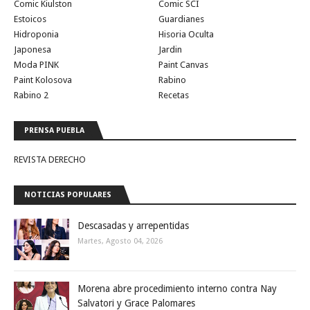
Comic Kiulston
Comic SCI
Estoicos
Guardianes
Hidroponia
Hisoria Oculta
Japonesa
Jardin
Moda PINK
Paint Canvas
Paint Kolosova
Rabino
Rabino 2
Recetas
PRENSA PUEBLA
REVISTA DERECHO
NOTICIAS POPULARES
Descasadas y arrepentidas
Martes, Agosto 04, 2026
Morena abre procedimiento interno contra Nay
Salvatori y Grace Palomares