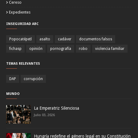
Cereso
Expedientes
INSEGURIDAD ABC
Popocatépetl
asalto
cadáver
documentos falsos
fichasp
opinión
pornografía
robo
violencia familiar
TEMAS RELEVANTES
DAP
corrupción
MUNDO
La Emperatriz Silenciosa
Julio 03, 2026
Hungría redefine el género legal en su Constitución