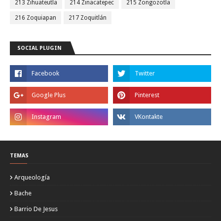
213 Zihuateutla
214 Zinacatepec
215 Zongozotla
216 Zoquiapan
217 Zoquitlán
SOCIAL PLUGIN
TEMAS
Arqueología
Bache
Barrio De Jesus