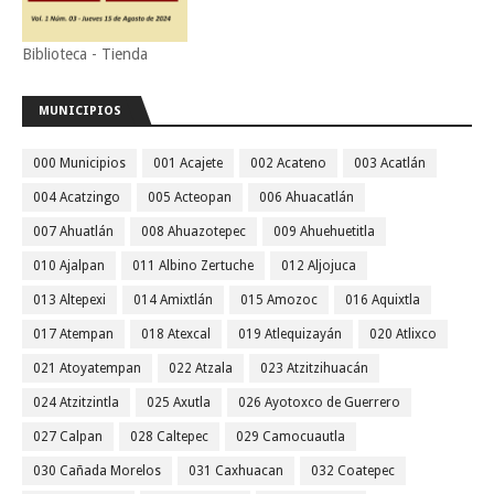
Biblioteca - Tienda
MUNICIPIOS
000 Municipios
001 Acajete
002 Acateno
003 Acatlán
004 Acatzingo
005 Acteopan
006 Ahuacatlán
007 Ahuatlán
008 Ahuazotepec
009 Ahuehuetitla
010 Ajalpan
011 Albino Zertuche
012 Aljojuca
013 Altepexi
014 Amixtlán
015 Amozoc
016 Aquixtla
017 Atempan
018 Atexcal
019 Atlequizayán
020 Atlixco
021 Atoyatempan
022 Atzala
023 Atzitzihuacán
024 Atzitzintla
025 Axutla
026 Ayotoxco de Guerrero
027 Calpan
028 Caltepec
029 Camocuautla
030 Cañada Morelos
031 Caxhuacan
032 Coatepec