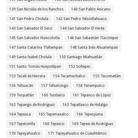
139 San Nicolás de los Ranchos
140 San Pablo Anicano
141 San Pedro Cholula
142 San Pedro Yeloixtlahuaca
143 San Salvador El Seco
144 San Salvador El Verde
145 San Salvador Huixcolotla
146 San Sebastián Tlacotepec
147 Santa Catarina Tlaltempan
148 Santa Inés Ahuatempan
149 Santa Isabel Cholula
150 Santiago Miahuatlán
151 Santo Tomás Hueyotlipan
152 Soltepec
153 Tecali de Herrera
154 Tecamachalco
155 Tecomatlán
156 Tehuacán
157 Tehuitzingo
158 Tenampulco
159 Teopatlán
160 Teotlalco
161 Tepanco de López
162 Tepango de Rodríguez
163 Tepatlaxco de Hidalgo
164 Tepeaca
165 Tepemaxalco
166 Tepeojuma
167 Tepetzintla
168 Tepexco
169 Tepexi de Rodríguez
170 Tepeyahualco
171 Tepeyahualco de Cuauhtémoc