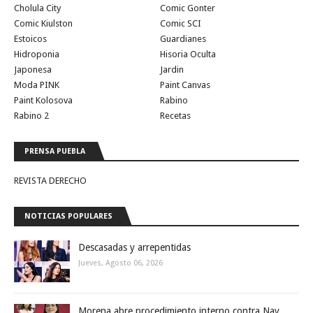
Cholula City
Comic Gonter
Comic Kiulston
Comic SCI
Estoicos
Guardianes
Hidroponia
Hisoria Oculta
Japonesa
Jardin
Moda PINK
Paint Canvas
Paint Kolosova
Rabino
Rabino 2
Recetas
PRENSA PUEBLA
REVISTA DERECHO
NOTICIAS POPULARES
Descasadas y arrepentidas
Jueves, Agosto 06, 2026
Morena abre procedimiento interno contra Nay