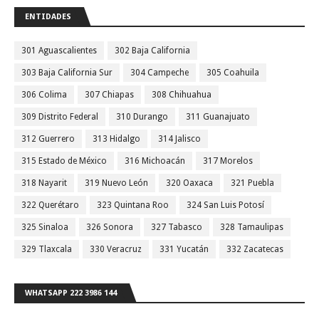
ENTIDADES
301 Aguascalientes
302 Baja California
303 Baja California Sur
304 Campeche
305 Coahuila
306 Colima
307 Chiapas
308 Chihuahua
309 Distrito Federal
310 Durango
311 Guanajuato
312 Guerrero
313 Hidalgo
314 Jalisco
315 Estado de México
316 Michoacán
317 Morelos
318 Nayarit
319 Nuevo León
320 Oaxaca
321 Puebla
322 Querétaro
323 Quintana Roo
324 San Luis Potosí
325 Sinaloa
326 Sonora
327 Tabasco
328 Tamaulipas
329 Tlaxcala
330 Veracruz
331 Yucatán
332 Zacatecas
WHATSAPP 222 3986 144