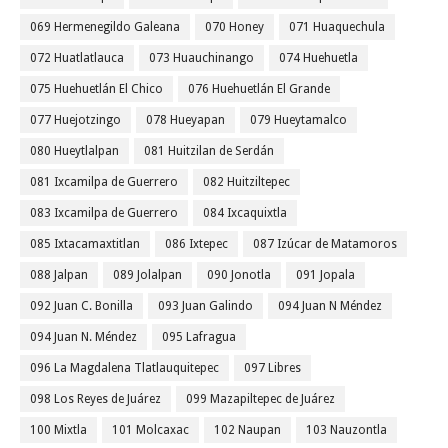
069 Hermenegildo Galeana
070 Honey
071 Huaquechula
072 Huatlatlauca
073 Huauchinango
074 Huehuetla
075 Huehuetlán El Chico
076 Huehuetlán El Grande
077 Huejotzingo
078 Hueyapan
079 Hueytamalco
080 Hueytlalpan
081 Huitzilan de Serdán
081 Ixcamilpa de Guerrero
082 Huitziltepec
083 Ixcamilpa de Guerrero
084 Ixcaquixtla
085 Ixtacamaxtitlan
086 Ixtepec
087 Izúcar de Matamoros
088 Jalpan
089 Jolalpan
090 Jonotla
091 Jopala
092 Juan C. Bonilla
093 Juan Galindo
094 Juan N Méndez
094 Juan N. Méndez
095 Lafragua
096 La Magdalena Tlatlauquitepec
097 Libres
098 Los Reyes de Juárez
099 Mazapiltepec de Juárez
100 Mixtla
101 Molcaxac
102 Naupan
103 Nauzontla