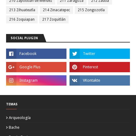
210 Zapotitlán de Méndez
211 Zaragoza
212 Zautla
213 Zihuateutla
214 Zinacatepec
215 Zongozotla
216 Zoquiapan
217 Zoquitlán
SOCIAL PLUGIN
TEMAS
Arqueología
Bache