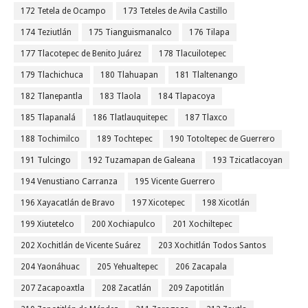
172 Tetela de Ocampo
173 Teteles de Avila Castillo
174 Teziutlán
175 Tianguismanalco
176 Tilapa
177 Tlacotepec de Benito Juárez
178 Tlacuilotepec
179 Tlachichuca
180 Tlahuapan
181 Tlaltenango
182 Tlanepantla
183 Tlaola
184 Tlapacoya
185 Tlapanalá
186 Tlatlauquitepec
187 Tlaxco
188 Tochimilco
189 Tochtepec
190 Totoltepec de Guerrero
191 Tulcingo
192 Tuzamapan de Galeana
193 Tzicatlacoyan
194 Venustiano Carranza
195 Vicente Guerrero
196 Xayacatlán de Bravo
197 Xicotepec
198 Xicotlán
199 Xiutetelco
200 Xochiapulco
201 Xochiltepec
202 Xochitlán de Vicente Suárez
203 Xochitlán Todos Santos
204 Yaonáhuac
205 Yehualtepec
206 Zacapala
207 Zacapoaxtla
208 Zacatlán
209 Zapotitlán