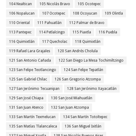
104 Nealtican
105 Nicolás Bravo
105 Ocotepec
106 Nopalucan
107 Ocotepec
108 Ocoyucan
109 Olintla
110 Oriental
111 Pahuatlán
112 Palmar de Bravo
113 Pantepec
114 Petlalcingo
115 Piaxtla
116 Puebla
116 Quimixtlán
117 Quecholac
118 Quimixtlán
119 Rafael Lara Grajales
120 San Andrés Cholula
121 San Antonio Cañada
122 San Diego La Mesa Tochimiltzingo
123 San Felipe Teotlancingo
124 San Felipe Tepatlán
125 San Gabriel Chilac
126 San Gregorio Atzompa
127 San Jerónimo Tecuanipan
128 San Jerónimo Xayacatlán
129 San José Chiapa
130 San José Miahuatlán
131 San Juan Atenco
132 San Juan Atzompa
133 San Martín Texmelucan
134 San Martín Totoltepec
135 San Matías Tlalancaleca
136 San Miguel Ixitlán
137 San Miguel Xoxtla
138 San Nicolás Buenos Aires