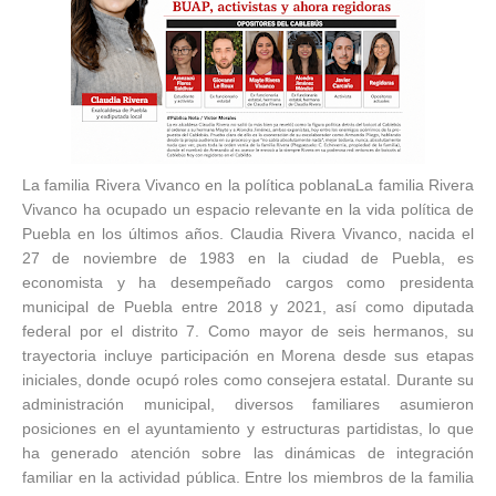
La familia Rivera Vivanco en la política poblanaLa familia Rivera Vivanco ha ocupado un espacio relevante en la vida política de Puebla en los últimos años. Claudia Rivera Vivanco, nacida el 27 de noviembre de 1983 en la ciudad de Puebla, es economista y ha desempeñado cargos como presidenta municipal de Puebla entre 2018 y 2021, así como diputada federal por el distrito 7. Como mayor de seis hermanos, su trayectoria incluye participación en Morena desde sus etapas iniciales, donde ocupó roles como consejera estatal. Durante su administración municipal, diversos familiares asumieron posiciones en el ayuntamiento y estructuras partidistas, lo que ha generado atención sobre las dinámicas de integración familiar en la actividad pública. Entre los miembros de la familia destaca Eloísa Vivanco Esquide, quien mantuvo una relación de más de 30 años con Ana Laura Martínez Escobar. Ana Laura Martínez Escobar fungió como regidora en el ayuntamiento de Puebla durante dos periodos, incorporada en la planilla encabezada por Claudia Rivera Vivanco. Tras el fallecimiento de Ana Laura Martínez Escobar, ocurrido en 2024, Eloísa Vivanco Esquide promovió un juicio como concubina para obtener la pensión correspondiente. El proceso judicial se inició entre agosto y diciembre de 2024, con intervención de un abogado vinculado a la Comisión Nacional de Honor y Justicia del Comité Ejecutivo Nacional de Morena. La resolución favorable otorgó la pensión, un hecho que ha sido mencionado en relación con posibles interpretaciones sobre designaciones durante la gestión municipal anterior. En el periodo comprendido entre 2021 y 2024, varios integrantes de los Rivera Vivanco adquirieron propiedades en la ciudad de Puebla. Se menciona la compra de departamentos en el inmueble ubicado en 19 Norte 1403, cerca de la residencia familiar en 6 Poniente. Eloísa Vivanco Esquide y Ana Laura Martínez Escobar adquirieron dos de estas unidades, donde residieron hasta el fallecimiento de la segunda. De igual forma, Roberto Zatarain y Mayte Rivera Vivanco obtuvieron propiedades en el edificio NOVEVEN, situado en 9 Norte 225, en el centro de la capital poblana. Estos movimientos inmobiliarios ocurrieron en un momento en que ninguno de los hermanos Rivera Vivanco ocupaba cargos formales o empleos reportados, aunque realizaban actividades de campaña relacionadas con Claudia Rivera Vivanco. Mayte Rivera Vivanco ha participado activamente en el Cabildo de Puebla como regidora en el periodo 2024-2027. Entre sus responsabilidades se encuentra la presidencia de la Comisión de Igualdad Sustantiva de Género y Diversidad Sexual. En sesiones de esta comisión se han abordado temas como el trabajo conjunto con la Secretaría para la Igualdad Sustantiva de Género municipal y la Dirección de Prevención Social del Delito y Atención a Víctimas de la Secretaría de Seguridad Ciudadana. Mayte Rivera Vivanco ha impulsado iniciativas relacionadas con derechos y diversidad, incluyendo eventos culturales como un Ballroom en apoyo a comunidades específicas. Su rol como regidora incluye votaciones en sesiones extraordinarias, donde en junio de 2026 se registró su abstención en un dictamen sobre predios para un sistema de transporte por cable, junto con la ausencia de Alondra Méndez Luis en la votación. David Rivera Vivanco, hermano de Claudia Rivera Vivanco, ha sido mencionado en nombramientos internos de Morena. En 2024, formó parte de designaciones anunciadas por Alejandro Armenta en estructuras partidistas estatales. La familia ha mantenido presencia en diferentes niveles, desde la militancia hasta cargos de representación popular. Claudia Rivera Vivanco ha defendido públicamente las aspiraciones políticas de sus familiares, argumentando que militantes con trayectoria en el partido deben tener oportunidades de participación. Durante la gestión de Claudia Rivera Vivanco como presidenta municipal, se adjudicó un contrato por 8 millones 189 mil 650 pesos a la empresa Mundo Tecnologico Poblano S.A. de C.V. para la colocación de mil dispositivos GPS en el parque vehicular municipal. El contrato fue firmado por el entonces secretario de Administración, Leobardo Rodríguez Juárez, y otras funcionarias, con participación del coordinador de Proyectos Estratégicos, Andrés García Viveros. La empresa estaba representada por Jorge Alfonso Abrajan Merino y tenía domicilio fiscal en Blvd. Atlixco #93 Int. 201, Col. La Paz. Según documentos referidos, las oficinas reportadas no operaban en el momento de la firma del contrato, ya que el inmueble llevaba más de tres años en renta sin actividad aparente. Reportes indican que los dispositivos GPS no fueron instalados en los vehículos, lo que ha llevado a cuestionamientos sobre la ejecución del acuerdo y el uso de recursos públicos. La trayectoria de Claudia Rivera Vivanco incluye su formación como economista y práctica en disciplinas deportivas como taekwondo y futbol. Proveniente del barrio de San Miguelito, donde vivió en la casa de su abuelo Pascual Matamoros Martínez, enfrentó la pérdida de su padre Claudio Rivera a los 16 años. Su ingreso a la política se dio a través de Morena, donde participó en procesos electorales de 2018 como candidata a la presidencia municipal por la coalición Juntos Haremos Historia, integrada por Morena, Partido del Trabajo y Partido Encuentro Social. Tras asumir el cargo en octubre de 2018, su administración abarcó hasta octubre de 2021, periodo en el que se implementaron diversas políticas municipales en materia de servicios públicos, movilidad y desarrollo urbano. En el ámbito legislativo federal, Claudia Rivera Vivanco ocupa una curul en la Cámara de Diputados desde septiembre de 2024. Su labor parlamentaria se desarrolla en comisiones relacionadas con temas económicos y regionales, coherente con su formación profesional. La familia Rivera Vivanco ha sido objeto de atención en medios locales por la concentración de roles políticos y administrativos. Mayte Rivera Vivanco, por ejemplo, ha impulsado propuestas en el Cabildo sobre igualdad de género y ha participado en debates sobre seguridad y desapariciones, solicitando en algunos casos medidas para sancionar reportes falsos de este tipo. Los movimientos inmobiliarios de la familia coinciden con un periodo de actividad intensa en campañas y estructuras de Morena. La adquisición de propiedades en zonas céntricas de Puebla refleja un patrón de inversión en bienes raíces por parte de varios miembros. Eloísa Vivanco Esquide, vinculada directamente a la familia a través de su relación con Ana Laura Martínez Escobar, mantuvo presencia en círculos cercanos al ayuntamiento durante la gestión anterior. El juicio de concubinato resolvió la pensión a favor de Eloísa Vivanco Esquide, un procedimiento que siguió los cauces legales establecidos para estos casos. En el contexto más amplio de la política poblana, la presencia de la familia Rivera Vivanco ilustra las formas en que redes personales y familiares se integran a los partidos y gobiernos locales. Claudia Rivera Vivanco ha ocupado posiciones de alta visibilidad, desde la alcaldía hasta el Congreso federal, mientras que hermanos y allegados han asumido roles en regidurías, comisiones y comités partidistas. David Rivera Vivanco, Mayte Rivera Vivanco y otras figuras relacionadas continúan participando en procesos internos de Morena, incluyendo preparativos para elecciones municipales y estatales. La administración municipal 2018-2021 enfrentó desafíos típicos de las ciudades capitales, como la gestión de servicios, infraestructura y finanzas públicas. El contrato de geolocalizadores forma parte de los expedientes de adquisiciones realizadas en ese periodo. La empresa Mundo Tecnologico Poblano S.A. de C.V. recibió el pago, pero reportes posteriores indicaron la falta de instalación de los equipos, según documentos oficiales citados en diversas revisiones. Este tipo de contratos suelen incluir cláusulas de entrega y verificación que, en este caso, han sido objeto de escrutinio. Mayte Rivera Vivanco, como regidora actual, ha presidido sesiones de comisiones donde se abordan temas de diversidad sexual, igualdad y colaboración interinstitucional. En agosto de 2025, por ejemplo, se reforzaron trabajos con instancias municipales y organizaciones civiles. Su participación en el Cabildo incluye votaciones clave, como la relacionada con predios para el Cablebús en junio de 2026, donde su abstención y la ausencia de otra regidora generaron comentarios sobre dinámicas internas. La historia de la familia Rivera Vivanco abarca desde orígenes en barrios tradicionales de Puebla hasta roles en los tres niveles de gobierno. Claudia Rivera Vivanco, como figura central, ha transitado de la militancia partidista a cargos ejecutivos y legislativos. Sus hermanos y allegados han seguido trayectorias paralelas en el ámbito local. Estos patrones de participación familiar son comunes en la política mexicana, donde la confianza y la cercanía juegan roles en la distribución de responsabilidades. En total, la información disponible sobre la familia Rivera Vivanco abarca aspectos biográficos, profesionales, patrimoniales y de participación pública. Desde la infancia en San Miguelito hasta las actividades actuales en el Congreso y el Cabildo, el grupo familiar ha mantenido continuidad en la escena política de Puebla. Los hechos documentados, como el juicio de pensión, las adquisiciones inmobiliarias y los contratos administrativos, forman parte del expediente público que rodea su trayectoria colectiva. La evolución de Morena en Puebla ha incluido la integración de diversos perfiles, entre ellos miembros de esta familia. Claudia Rivera Vivanco defiende que las oportunidades deben priorizar a militantes con antigüedad en el partido. Este enfoque ha guiado designaciones y candidaturas en diferentes procesos. Mientras tanto, Mayte Rivera Vivanco continúa su labor legislativa local en comisiones especializadas, y otros familiares mantienen actividad en estructuras