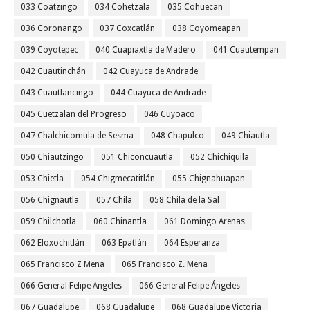
033 Coatzingo
034 Cohetzala
035 Cohuecan
036 Coronango
037 Coxcatlán
038 Coyomeapan
039 Coyotepec
040 Cuapiaxtla de Madero
041 Cuautempan
042 Cuautinchán
042 Cuayuca de Andrade
043 Cuautlancingo
044 Cuayuca de Andrade
045 Cuetzalan del Progreso
046 Cuyoaco
047 Chalchicomula de Sesma
048 Chapulco
049 Chiautla
050 Chiautzingo
051 Chiconcuautla
052 Chichiquila
053 Chietla
054 Chigmecatitlán
055 Chignahuapan
056 Chignautla
057 Chila
058 Chila de la Sal
059 Chilchotla
060 Chinantla
061 Domingo Arenas
062 Eloxochitlán
063 Epatlán
064 Esperanza
065 Francisco Z Mena
065 Francisco Z. Mena
066 General Felipe Angeles
066 General Felipe Ángeles
067 Guadalupe
068 Guadalupe
068 Guadalupe Victoria