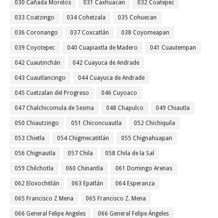
030 Cañada Morelos
031 Caxhuacan
032 Coatepec
033 Coatzingo
034 Cohetzala
035 Cohuecan
036 Coronango
037 Coxcatlán
038 Coyomeapan
039 Coyotepec
040 Cuapiaxtla de Madero
041 Cuautempan
042 Cuautinchán
042 Cuayuca de Andrade
043 Cuautlancingo
044 Cuayuca de Andrade
045 Cuetzalan del Progreso
046 Cuyoaco
047 Chalchicomula de Sesma
048 Chapulco
049 Chiautla
050 Chiautzingo
051 Chiconcuautla
052 Chichiquila
053 Chietla
054 Chigmecatitlán
055 Chignahuapan
056 Chignautla
057 Chila
058 Chila de la Sal
059 Chilchotla
060 Chinantla
061 Domingo Arenas
062 Eloxochitlán
063 Epatlán
064 Esperanza
065 Francisco Z Mena
065 Francisco Z. Mena
066 General Felipe Angeles
066 General Felipe Ángeles