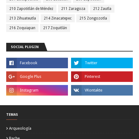
210 Zapotitlán de Méndez
211 Zaragoza
212 Zautla
213 Zihuateutla
214 Zinacatepec
215 Zongozotla
216 Zoquiapan
217 Zoquitlán
SOCIAL PLUGIN
TEMAS
Arqueología
Bache