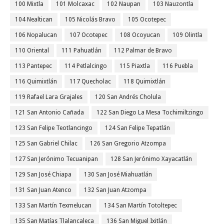
100 Mixtla
101 Molcaxac
102 Naupan
103 Nauzontla
104 Nealtican
105 Nicolás Bravo
105 Ocotepec
106 Nopalucan
107 Ocotepec
108 Ocoyucan
109 Olintla
110 Oriental
111 Pahuatlán
112 Palmar de Bravo
113 Pantepec
114 Petlalcingo
115 Piaxtla
116 Puebla
116 Quimixtlán
117 Quecholac
118 Quimixtlán
119 Rafael Lara Grajales
120 San Andrés Cholula
121 San Antonio Cañada
122 San Diego La Mesa Tochimiltzingo
123 San Felipe Teotlancingo
124 San Felipe Tepatlán
125 San Gabriel Chilac
126 San Gregorio Atzompa
127 San Jerónimo Tecuanipan
128 San Jerónimo Xayacatlán
129 San José Chiapa
130 San José Miahuatlán
131 San Juan Atenco
132 San Juan Atzompa
133 San Martín Texmelucan
134 San Martín Totoltepec
135 San Matías Tlalancaleca
136 San Miguel Ixitlán