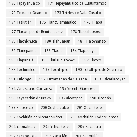
170 Tepeyahualco
171 Tepeyahualco de Cuauhtémoc
172 Tetela de Ocampo
173 Teteles de Avila Castillo
174 Teziutlán
175 Tianguismanalco
176 Tilapa
177 Tlacotepec de Benito Juárez
178 Tlacuilotepec
179 Tlachichuca
180 Tlahuapan
181 Tlaltenango
182 Tlanepantla
183 Tlaola
184 Tlapacoya
185 Tlapanalá
186 Tlatlauquitepec
187 Tlaxco
188 Tochimilco
189 Tochtepec
190 Totoltepec de Guerrero
191 Tulcingo
192 Tuzamapan de Galeana
193 Tzicatlacoyan
194 Venustiano Carranza
195 Vicente Guerrero
196 Xayacatlán de Bravo
197 Xicotepec
198 Xicotlán
199 Xiutetelco
200 Xochiapulco
201 Xochiltepec
202 Xochitlán de Vicente Suárez
203 Xochitlán Todos Santos
204 Yaonáhuac
205 Yehualtepec
206 Zacapala
207 Zacapoaxtla
208 Zacatlán
209 Zapotitlán