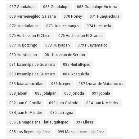
067 Guadalupe
068 Guadalupe
068 Guadalupe Victoria
069 Hermenegildo Galeana
070 Honey
071 Huaquechula
072 Huatlatlauca
073 Huauchinango
074 Huehuetla
075 Huehuetlán El Chico
076 Huehuetlán El Grande
077 Huejotzingo
078 Hueyapan
079 Hueytamalco
080 Hueytlalpan
081 Huitzilan de Serdán
081 Ixcamilpa de Guerrero
082 Huitziltepec
083 Ixcamilpa de Guerrero
084 Ixcaquixtla
085 Ixtacamaxtitlan
086 Ixtepec
087 Izúcar de Matamoros
088 Jalpan
089 Jolalpan
090 Jonotla
091 Jopala
092 Juan C. Bonilla
093 Juan Galindo
094 Juan N Méndez
094 Juan N. Méndez
095 Lafragua
096 La Magdalena Tlatlauquitepec
097 Libres
098 Los Reyes de Juárez
099 Mazapiltepec de Juárez