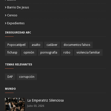
Barrio De Jesus
Cereso
Expedientes
INSEGURIDAD ABC
Popocatépetl
asalto
cadáver
documentos falsos
fichasp
opinión
pornografía
robo
violencia familiar
TEMAS RELEVANTES
DAP
corrupción
MUNDO
La Emperatriz Silenciosa
Julio 03, 2026