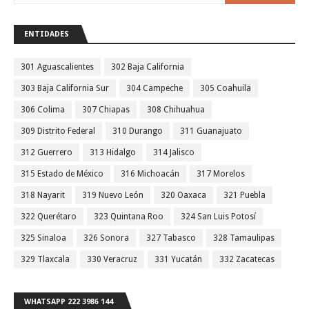
ENTIDADES
301 Aguascalientes
302 Baja California
303 Baja California Sur
304 Campeche
305 Coahuila
306 Colima
307 Chiapas
308 Chihuahua
309 Distrito Federal
310 Durango
311 Guanajuato
312 Guerrero
313 Hidalgo
314 Jalisco
315 Estado de México
316 Michoacán
317 Morelos
318 Nayarit
319 Nuevo León
320 Oaxaca
321 Puebla
322 Querétaro
323 Quintana Roo
324 San Luis Potosí
325 Sinaloa
326 Sonora
327 Tabasco
328 Tamaulipas
329 Tlaxcala
330 Veracruz
331 Yucatán
332 Zacatecas
WHATSAPP 222 3986 144