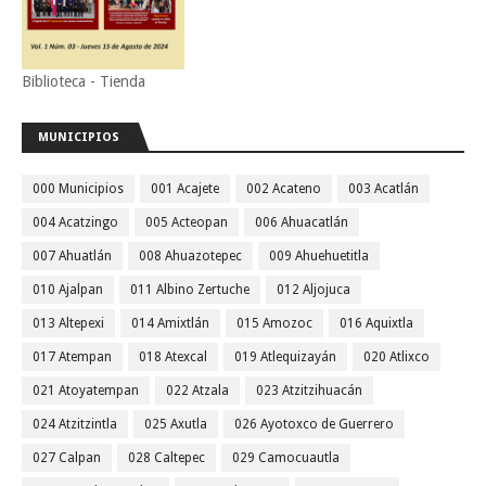
Biblioteca - Tienda
MUNICIPIOS
000 Municipios
001 Acajete
002 Acateno
003 Acatlán
004 Acatzingo
005 Acteopan
006 Ahuacatlán
007 Ahuatlán
008 Ahuazotepec
009 Ahuehuetitla
010 Ajalpan
011 Albino Zertuche
012 Aljojuca
013 Altepexi
014 Amixtlán
015 Amozoc
016 Aquixtla
017 Atempan
018 Atexcal
019 Atlequizayán
020 Atlixco
021 Atoyatempan
022 Atzala
023 Atzitzihuacán
024 Atzitzintla
025 Axutla
026 Ayotoxco de Guerrero
027 Calpan
028 Caltepec
029 Camocuautla