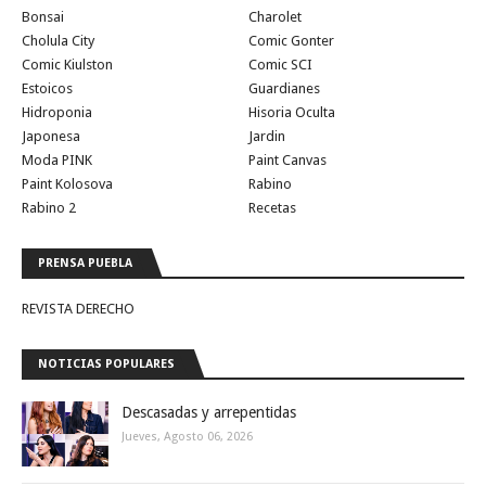
Bonsai
Charolet
Cholula City
Comic Gonter
Comic Kiulston
Comic SCI
Estoicos
Guardianes
Hidroponia
Hisoria Oculta
Japonesa
Jardin
Moda PINK
Paint Canvas
Paint Kolosova
Rabino
Rabino 2
Recetas
PRENSA PUEBLA
REVISTA DERECHO
NOTICIAS POPULARES
Descasadas y arrepentidas
Jueves, Agosto 06, 2026