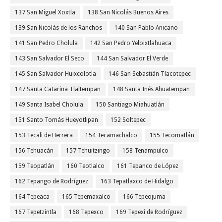
137 San Miguel Xoxtla
138 San Nicolás Buenos Aires
139 San Nicolás de los Ranchos
140 San Pablo Anicano
141 San Pedro Cholula
142 San Pedro Yeloixtlahuaca
143 San Salvador El Seco
144 San Salvador El Verde
145 San Salvador Huixcolotla
146 San Sebastián Tlacotepec
147 Santa Catarina Tlaltempan
148 Santa Inés Ahuatempan
149 Santa Isabel Cholula
150 Santiago Miahuatlán
151 Santo Tomás Hueyotlipan
152 Soltepec
153 Tecali de Herrera
154 Tecamachalco
155 Tecomatlán
156 Tehuacán
157 Tehuitzingo
158 Tenampulco
159 Teopatlán
160 Teotlalco
161 Tepanco de López
162 Tepango de Rodríguez
163 Tepatlaxco de Hidalgo
164 Tepeaca
165 Tepemaxalco
166 Tepeojuma
167 Tepetzintla
168 Tepexco
169 Tepexi de Rodríguez