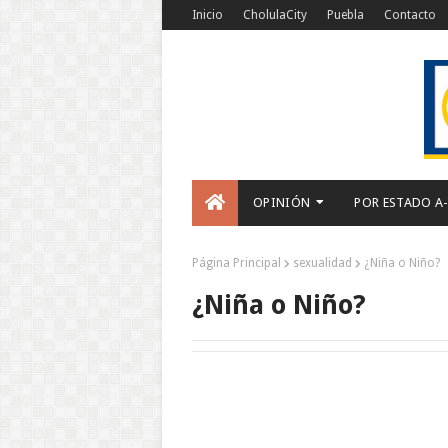
Inicio
CholulaCity
Puebla
Contacto
OPINIÓN
POR ESTADO A
Página Principal
sexualidad
¿Niña o Niño?
¿Niña o Niño?