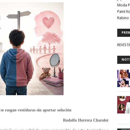
Moda P
Paint K
Rabino 
PREN
REVIST
NOTI
se rasgan vestiduras sin aportar solución
Rodolfo Herrera Charolet