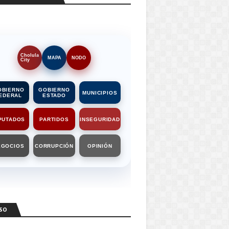
Cholula
MAPA
NODO
City
OBIERNO
GOBIERNO
MUNICIPIOS
EDERAL
ESTADO
PUTADOS
PARTIDOS
INSEGURIDAD
EGOCIOS
CORRUPCIÓN
OPINIÓN
SO