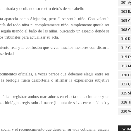
301 A
mirada y ocultando su rostro detrás de su cabello.
303 Ba
a aparecía como Alejandra, pero él se sentía niño. Con valentía
305 C
entía del todo niña ni completamente niño; simplemente quería ser
308 C
, seguía usando el baño de las niñas, buscando un espacio donde se
s tribunales para actualizar su acta.
310 D
miento real y la confusión que viven muchos menores con disforia
312 G
seriedad.
315 E
317 M
cumentos oficiales, a veces parece que debemos elegir entre ser
320 O
a biología fuera descortesía o afirmar la experiencia subjetiva
323 Q
325 S
mática: registrar ambos marcadores en el acta de nacimiento y en
328 T
o biológico registrado al nacer (inmutable salvo error médico) y
330 V
 social y el reconocimiento que desea en su vida cotidiana, escuela
WHAT