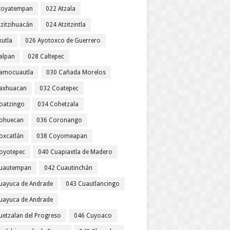
toyatempan
022 Atzala
tzitzihuacán
024 Atzitzintla
xutla
026 Ayotoxco de Guerrero
alpan
028 Caltepec
amocuautla
030 Cañada Morelos
axhuacan
032 Coatepec
oatzingo
034 Cohetzala
ohuecan
036 Coronango
oxcatlán
038 Coyomeapan
oyotepec
040 Cuapiaxtla de Madero
uautempan
042 Cuautinchán
uayuca de Andrade
043 Cuautlancingo
uayuca de Andrade
uetzalan del Progreso
046 Cuyoaco