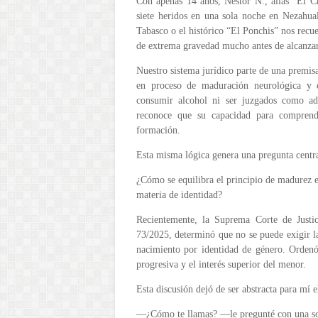
Con apenas 14 años, Néstor N., alias “El C
siete heridos en una sola noche en Nezahua
Tabasco o el histórico “El Ponchis” nos recu
de extrema gravedad mucho antes de alcanzar
Nuestro sistema jurídico parte de una premi
en proceso de maduración neurológica y e
consumir alcohol ni ser juzgados como adu
reconoce que su capacidad para comprende
formación.
Esta misma lógica genera una pregunta centra
¿Cómo se equilibra el principio de madurez 
materia de identidad?
Recientemente, la Suprema Corte de Justic
73/2025, determinó que no se puede exigir la
nacimiento por identidad de género. Ordenó
progresiva y el interés superior del menor.
Esta discusión dejó de ser abstracta para mí e
—¿Cómo te llamas? —le pregunté con una so