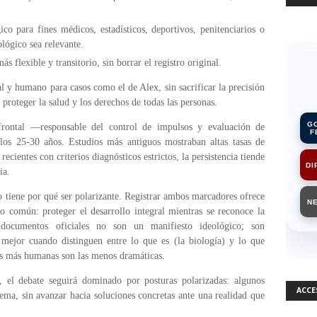
co para fines médicos, estadísticos, deportivos, penitenciarios o
ológico sea relevante.
s flexible y transitorio, sin borrar el registro original.
l y humano para casos como el de Alex, sin sacrificar la precisión
 proteger la salud y los derechos de todas las personas.
G
frontal —responsable del control de impulsos y evaluación de
F
os 25-30 años. Estudios más antiguos mostraban altas tasas de
recientes con criterios diagnósticos estrictos, la persistencia tiende
DI
ia.
 tiene por qué ser polarizante. Registrar ambos marcadores ofrece
N
o común: proteger el desarrollo integral mientras se reconoce la
documentos oficiales no son un manifiesto ideológico; son
 mejor cuando distinguen entre lo que es (la biología) y lo que
nes más humanas son las menos dramáticas.
, el debate seguirá dominado por posturas polarizadas: algunos
ACCE
tema, sin avanzar hacia soluciones concretas ante una realidad que