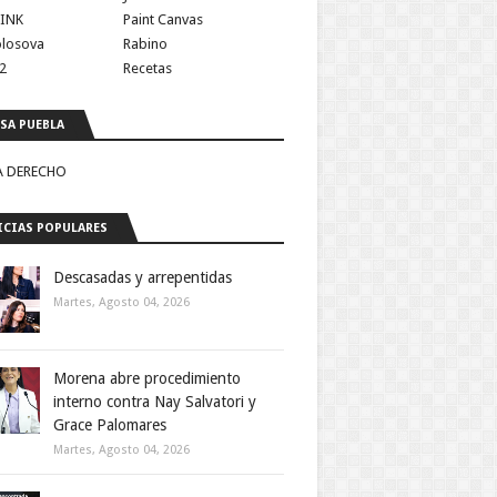
INK
Paint Canvas
olosova
Rabino
2
Recetas
SA PUEBLA
A DERECHO
CIAS POPULARES
Descasadas y arrepentidas
Martes, Agosto 04, 2026
Morena abre procedimiento
interno contra Nay Salvatori y
Grace Palomares
Martes, Agosto 04, 2026