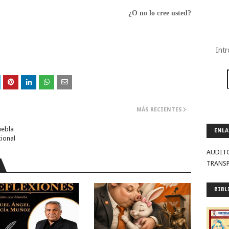
¿O no lo cree usted?
Intr
MÁS RECIENTES
uebla
ENLA
cional
AUDIT
TRANS
BIBL