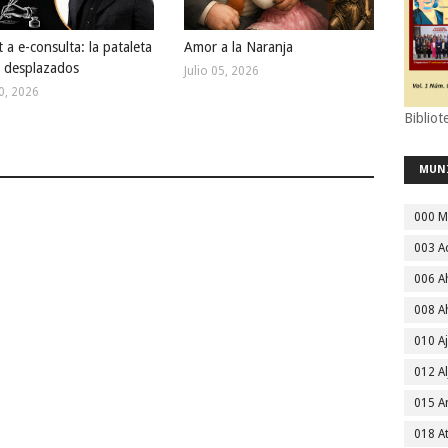
 a e-consulta: la pataleta
Amor a la Naranja
s desplazados
Julio 05, 2026
20, 2026
Bibliot
MUN
000 M
003 A
006 A
008 A
010 A
012 Al
015 
018 A