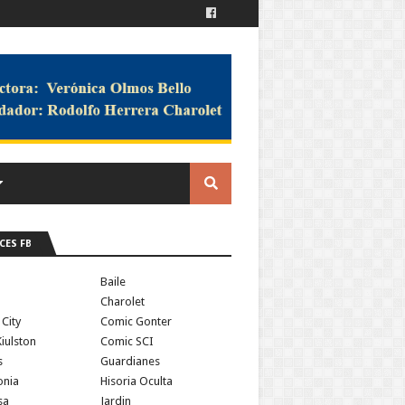
CES FB
a
Baile
Charolet
 City
Comic Gonter
iulston
Comic SCI
s
Guardianes
onia
Hisoria Oculta
sa
Jardin