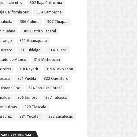
guascalientes
302 Baja California
ja California Sur
304 Campeche
oahuila
306 Colima
307 Chiapas
hihuahua
309 Distrito Federal
urango
311 Guanajuato
uerrero
313 Hidalgo
314 Jalisco
stado de México
316 Michoacán
orelos
318 Nayarit
319 Nuevo León
axaca
321 Puebla
322 Querétaro
uintana Roo
324 San Luis Potosí
inaloa
326 Sonora
327 Tabasco
amaulipas
329 Tlaxcala
eracruz
331 Yucatán
332 Zacatecas
SAPP 222 3986 144