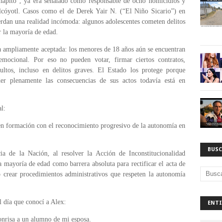
hapito”, ya era señalado como responsable de ocho homicidios y
lcóyotl. Casos como el de Derek Yair N. (“El Niño Sicario”) en
erdan una realidad incómoda: algunos adolescentes cometen delitos
 la mayoría de edad.
sa ampliamente aceptada: los menores de 18 años aún se encuentran
mocional. Por eso no pueden votar, firmar ciertos contratos,
ltos, incluso en delitos graves. El Estado los protege porque
r plenamente las consecuencias de sus actos todavía está en
l:
en formación con el reconocimiento progresivo de la autonomía en
BUSC
ia de la Nación, al resolver la Acción de Inconstitucionalidad
 mayoría de edad como barrera absoluta para rectificar el acta de
 crear procedimientos administrativos que respeten la autonomía
l día que conocí a Alex:
ENTI
nrisa a un alumno de mi esposa.