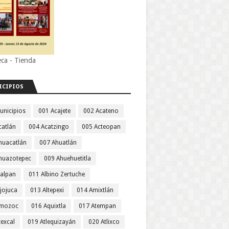
eca - Tienda
ICIPIOS
unicipios
001 Acajete
002 Acateno
catlán
004 Acatzingo
005 Acteopan
huacatlán
007 Ahuatlán
huazotepec
009 Ahuehuetitla
jalpan
011 Albino Zertuche
jojuca
013 Altepexi
014 Amixtlán
Amozoc
016 Aquixtla
017 Atempan
texcal
019 Atlequizayán
020 Atlixco