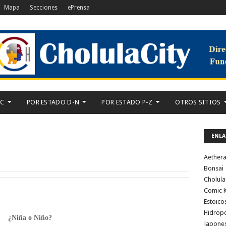
Mapa
Secciones
ePrensa
-C
POR ESTADO D-N
POR ESTADO P-Z
OTROS SITIOS
ENLA
Aether
Bonsai
Cholula
Comic K
Estoico
Hidrop
¿Niña o Niño?
Japone