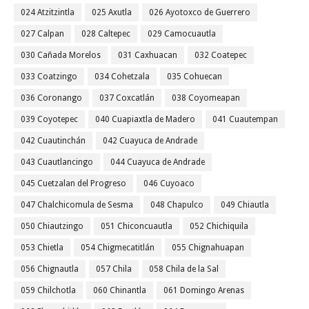
024 Atzitzintla
025 Axutla
026 Ayotoxco de Guerrero
027 Calpan
028 Caltepec
029 Camocuautla
030 Cañada Morelos
031 Caxhuacan
032 Coatepec
033 Coatzingo
034 Cohetzala
035 Cohuecan
036 Coronango
037 Coxcatlán
038 Coyomeapan
039 Coyotepec
040 Cuapiaxtla de Madero
041 Cuautempan
042 Cuautinchán
042 Cuayuca de Andrade
043 Cuautlancingo
044 Cuayuca de Andrade
045 Cuetzalan del Progreso
046 Cuyoaco
047 Chalchicomula de Sesma
048 Chapulco
049 Chiautla
050 Chiautzingo
051 Chiconcuautla
052 Chichiquila
053 Chietla
054 Chigmecatitlán
055 Chignahuapan
056 Chignautla
057 Chila
058 Chila de la Sal
059 Chilchotla
060 Chinantla
061 Domingo Arenas