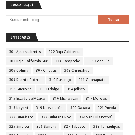
BUSCAR AQUÍ
ENTIDADES
301 Aguascalientes
302 Baja California
303 Baja California Sur
304 Campeche
305 Coahuila
306 Colima
307 Chiapas
308 Chihuahua
309 Distrito Federal
310 Durango
311 Guanajuato
312 Guerrero
313 Hidalgo
314 Jalisco
315 Estado de México
316 Michoacán
317 Morelos
318 Nayarit
319 Nuevo León
320 Oaxaca
321 Puebla
322 Querétaro
323 Quintana Roo
324 San Luis Potosí
325 Sinaloa
326 Sonora
327 Tabasco
328 Tamaulipas