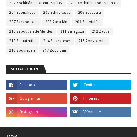
202 Xochitlán de Vicente Suárez
203 Xochitlán Todos Santos
204 Yaonáhuac
205 Yehualtepec
206 Zacapala
207 Zacapoaxtla
208 Zacatlán
209 Zapotitlán
210 Zapotitlán de Méndez
211 Zaragoza
212 Zautla
213 Zihuateutla
214 Zinacatepec
215 Zongozotla
216 Zoquiapan
217 Zoquitlán
SOCIAL PLUGIN
TEMAS