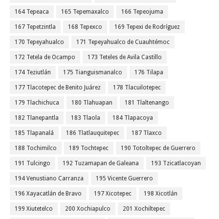
164 Tepeaca
165 Tepemaxalco
166 Tepeojuma
167 Tepetzintla
168 Tepexco
169 Tepexi de Rodríguez
170 Tepeyahualco
171 Tepeyahualco de Cuauhtémoc
172 Tetela de Ocampo
173 Teteles de Avila Castillo
174 Teziutlán
175 Tianguismanalco
176 Tilapa
177 Tlacotepec de Benito Juárez
178 Tlacuilotepec
179 Tlachichuca
180 Tlahuapan
181 Tlaltenango
182 Tlanepantla
183 Tlaola
184 Tlapacoya
185 Tlapanalá
186 Tlatlauquitepec
187 Tlaxco
188 Tochimilco
189 Tochtepec
190 Totoltepec de Guerrero
191 Tulcingo
192 Tuzamapan de Galeana
193 Tzicatlacoyan
194 Venustiano Carranza
195 Vicente Guerrero
196 Xayacatlán de Bravo
197 Xicotepec
198 Xicotlán
199 Xiutetelco
200 Xochiapulco
201 Xochiltepec