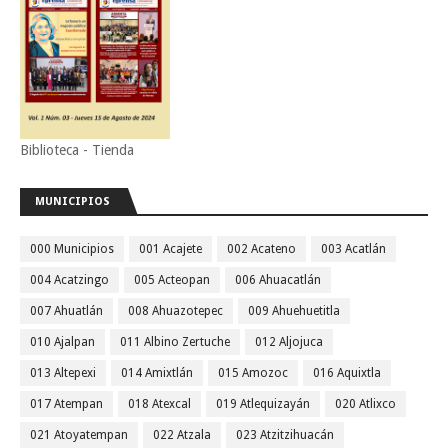
Biblioteca - Tienda
MUNICIPIOS
000 Municipios
001 Acajete
002 Acateno
003 Acatlán
004 Acatzingo
005 Acteopan
006 Ahuacatlán
007 Ahuatlán
008 Ahuazotepec
009 Ahuehuetitla
010 Ajalpan
011 Albino Zertuche
012 Aljojuca
013 Altepexi
014 Amixtlán
015 Amozoc
016 Aquixtla
017 Atempan
018 Atexcal
019 Atlequizayán
020 Atlixco
021 Atoyatempan
022 Atzala
023 Atzitzihuacán