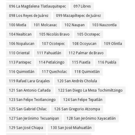
096 La Magdalena Tlatlauquitepec
097 Libres
098 Los Reyes de Juárez
099 Mazapiltepec de Juárez
100 Mixtla
101 Molcaxac
102 Naupan
103 Nauzontla
104 Nealtican
105 Nicolás Bravo
105 Ocotepec
106 Nopalucan
107 Ocotepec
108 Ocoyucan
109 Olintla
110 Oriental
111 Pahuatlán
112 Palmar de Bravo
113 Pantepec
114 Petlalcingo
115 Piaxtla
116 Puebla
116 Quimixtlán
117 Quecholac
118 Quimixtlán
119 Rafael Lara Grajales
120 San Andrés Cholula
121 San Antonio Cañada
122 San Diego La Mesa Tochimiltzingo
123 San Felipe Teotlancingo
124 San Felipe Tepatlán
125 San Gabriel Chilac
126 San Gregorio Atzompa
127 San Jerónimo Tecuanipan
128 San Jerónimo Xayacatlán
129 San José Chiapa
130 San José Miahuatlán