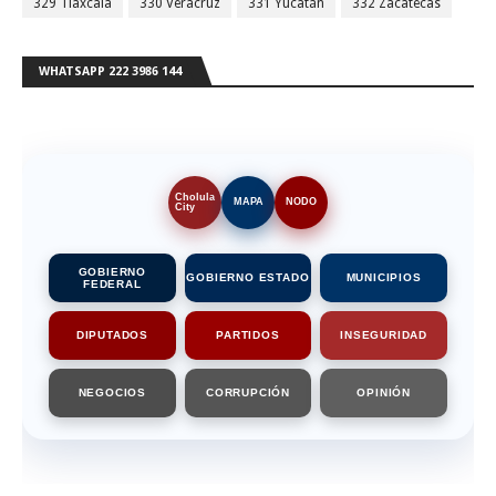
329 Tlaxcala
330 Veracruz
331 Yucatán
332 Zacatecas
WHATSAPP 222 3986 144
Cholula
MAPA
NODO
City
GOBIERNO
GOBIERNO ESTADO
MUNICIPIOS
FEDERAL
DIPUTADOS
PARTIDOS
INSEGURIDAD
NEGOCIOS
CORRUPCIÓN
OPINIÓN