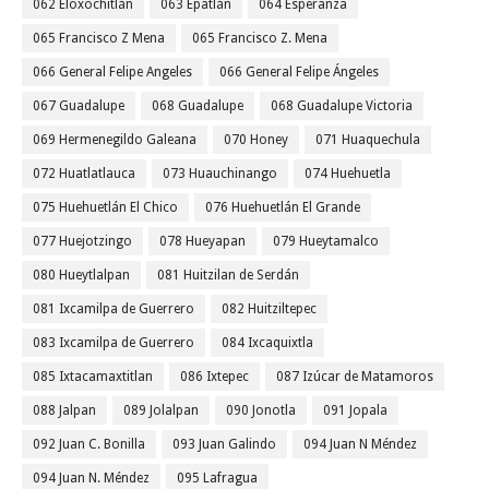
062 Eloxochitlán
063 Epatlán
064 Esperanza
065 Francisco Z Mena
065 Francisco Z. Mena
066 General Felipe Angeles
066 General Felipe Ángeles
067 Guadalupe
068 Guadalupe
068 Guadalupe Victoria
069 Hermenegildo Galeana
070 Honey
071 Huaquechula
072 Huatlatlauca
073 Huauchinango
074 Huehuetla
075 Huehuetlán El Chico
076 Huehuetlán El Grande
077 Huejotzingo
078 Hueyapan
079 Hueytamalco
080 Hueytlalpan
081 Huitzilan de Serdán
081 Ixcamilpa de Guerrero
082 Huitziltepec
083 Ixcamilpa de Guerrero
084 Ixcaquixtla
085 Ixtacamaxtitlan
086 Ixtepec
087 Izúcar de Matamoros
088 Jalpan
089 Jolalpan
090 Jonotla
091 Jopala
092 Juan C. Bonilla
093 Juan Galindo
094 Juan N Méndez
094 Juan N. Méndez
095 Lafragua