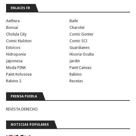
ENLACES FB
Aethera
Baile
Bonsai
Charolet
Cholula City
Comic Gonter
Comic Kiulston
Comic SCI
Estoicos
Guardianes
Hidroponia
Hisoria Oculta
Japonesa
Jardin
Moda PINK
Paint Canvas
Paint Kolosova
Rabino
Rabino 2
Recetas
PRENSA PUEBLA
REVISTA DERECHO
NOTICIAS POPULARES