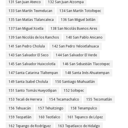
131 San Juan Atenco
132 San Juan Atzompa
133 San Martín Texmelucan
134 San Martín Totoltepec
135 San Matías Tlalancaleca
136 San Miguel Ixitlán
137 San Miguel Xoxtla
138 San Nicolás Buenos Aires
139 San Nicolás de los Ranchos
140 San Pablo Anicano
141 San Pedro Cholula
142 San Pedro Yeloixtlahuaca
143 San Salvador El Seco
144 San Salvador El Verde
145 San Salvador Huixcolotla
146 San Sebastián Tlacotepec
147 Santa Catarina Tlaltempan
148 Santa Inés Ahuatempan
149 Santa Isabel Cholula
150 Santiago Miahuatlán
151 Santo Tomás Hueyotlipan
152 Soltepec
153 Tecali de Herrera
154 Tecamachalco
155 Tecomatlán
156 Tehuacán
157 Tehuitzingo
158 Tenampulco
159 Teopatlán
160 Teotlalco
161 Tepanco de López
162 Tepango de Rodríguez
163 Tepatlaxco de Hidalgo