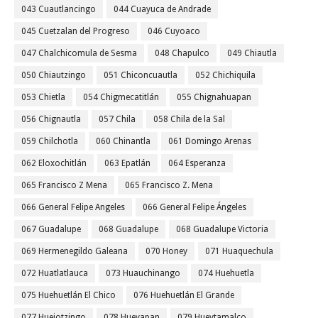
043 Cuautlancingo
044 Cuayuca de Andrade
045 Cuetzalan del Progreso
046 Cuyoaco
047 Chalchicomula de Sesma
048 Chapulco
049 Chiautla
050 Chiautzingo
051 Chiconcuautla
052 Chichiquila
053 Chietla
054 Chigmecatitlán
055 Chignahuapan
056 Chignautla
057 Chila
058 Chila de la Sal
059 Chilchotla
060 Chinantla
061 Domingo Arenas
062 Eloxochitlán
063 Epatlán
064 Esperanza
065 Francisco Z Mena
065 Francisco Z. Mena
066 General Felipe Angeles
066 General Felipe Ángeles
067 Guadalupe
068 Guadalupe
068 Guadalupe Victoria
069 Hermenegildo Galeana
070 Honey
071 Huaquechula
072 Huatlatlauca
073 Huauchinango
074 Huehuetla
075 Huehuetlán El Chico
076 Huehuetlán El Grande
077 Huejotzingo
078 Hueyapan
079 Hueytamalco