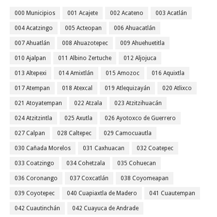
000 Municipios
001 Acajete
002 Acateno
003 Acatlán
004 Acatzingo
005 Acteopan
006 Ahuacatlán
007 Ahuatlán
008 Ahuazotepec
009 Ahuehuetitla
010 Ajalpan
011 Albino Zertuche
012 Aljojuca
013 Altepexi
014 Amixtlán
015 Amozoc
016 Aquixtla
017 Atempan
018 Atexcal
019 Atlequizayán
020 Atlixco
021 Atoyatempan
022 Atzala
023 Atzitzihuacán
024 Atzitzintla
025 Axutla
026 Ayotoxco de Guerrero
027 Calpan
028 Caltepec
029 Camocuautla
030 Cañada Morelos
031 Caxhuacan
032 Coatepec
033 Coatzingo
034 Cohetzala
035 Cohuecan
036 Coronango
037 Coxcatlán
038 Coyomeapan
039 Coyotepec
040 Cuapiaxtla de Madero
041 Cuautempan
042 Cuautinchán
042 Cuayuca de Andrade