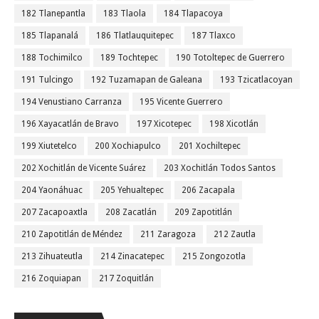
182 Tlanepantla
183 Tlaola
184 Tlapacoya
185 Tlapanalá
186 Tlatlauquitepec
187 Tlaxco
188 Tochimilco
189 Tochtepec
190 Totoltepec de Guerrero
191 Tulcingo
192 Tuzamapan de Galeana
193 Tzicatlacoyan
194 Venustiano Carranza
195 Vicente Guerrero
196 Xayacatlán de Bravo
197 Xicotepec
198 Xicotlán
199 Xiutetelco
200 Xochiapulco
201 Xochiltepec
202 Xochitlán de Vicente Suárez
203 Xochitlán Todos Santos
204 Yaonáhuac
205 Yehualtepec
206 Zacapala
207 Zacapoaxtla
208 Zacatlán
209 Zapotitlán
210 Zapotitlán de Méndez
211 Zaragoza
212 Zautla
213 Zihuateutla
214 Zinacatepec
215 Zongozotla
216 Zoquiapan
217 Zoquitlán