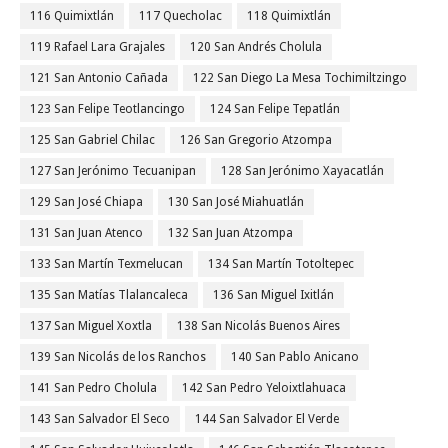
116 Quimixtlán
117 Quecholac
118 Quimixtlán
119 Rafael Lara Grajales
120 San Andrés Cholula
121 San Antonio Cañada
122 San Diego La Mesa Tochimiltzingo
123 San Felipe Teotlancingo
124 San Felipe Tepatlán
125 San Gabriel Chilac
126 San Gregorio Atzompa
127 San Jerónimo Tecuanipan
128 San Jerónimo Xayacatlán
129 San José Chiapa
130 San José Miahuatlán
131 San Juan Atenco
132 San Juan Atzompa
133 San Martín Texmelucan
134 San Martín Totoltepec
135 San Matías Tlalancaleca
136 San Miguel Ixitlán
137 San Miguel Xoxtla
138 San Nicolás Buenos Aires
139 San Nicolás de los Ranchos
140 San Pablo Anicano
141 San Pedro Cholula
142 San Pedro Yeloixtlahuaca
143 San Salvador El Seco
144 San Salvador El Verde