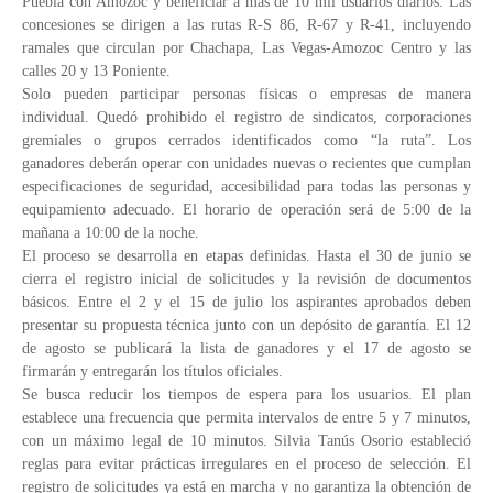
Puebla con Amozoc y beneficiar a más de 10 mil usuarios diarios. Las
concesiones se dirigen a las rutas R-S 86, R-67 y R-41, incluyendo
ramales que circulan por Chachapa, Las Vegas-Amozoc Centro y las
calles 20 y 13 Poniente.
Solo pueden participar personas físicas o empresas de manera
individual. Quedó prohibido el registro de sindicatos, corporaciones
gremiales o grupos cerrados identificados como “la ruta”. Los
ganadores deberán operar con unidades nuevas o recientes que cumplan
especificaciones de seguridad, accesibilidad para todas las personas y
equipamiento adecuado. El horario de operación será de 5:00 de la
mañana a 10:00 de la noche.
El proceso se desarrolla en etapas definidas. Hasta el 30 de junio se
cierra el registro inicial de solicitudes y la revisión de documentos
básicos. Entre el 2 y el 15 de julio los aspirantes aprobados deben
presentar su propuesta técnica junto con un depósito de garantía. El 12
de agosto se publicará la lista de ganadores y el 17 de agosto se
firmarán y entregarán los títulos oficiales.
Se busca reducir los tiempos de espera para los usuarios. El plan
establece una frecuencia que permita intervalos de entre 5 y 7 minutos,
con un máximo legal de 10 minutos. Silvia Tanús Osorio estableció
reglas para evitar prácticas irregulares en el proceso de selección. El
registro de solicitudes ya está en marcha y no garantiza la obtención de