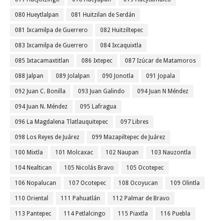
080 Hueytlalpan
081 Huitzilan de Serdán
081 Ixcamilpa de Guerrero
082 Huitziltepec
083 Ixcamilpa de Guerrero
084 Ixcaquixtla
085 Ixtacamaxtitlan
086 Ixtepec
087 Izúcar de Matamoros
088 Jalpan
089 Jolalpan
090 Jonotla
091 Jopala
092 Juan C. Bonilla
093 Juan Galindo
094 Juan N Méndez
094 Juan N. Méndez
095 Lafragua
096 La Magdalena Tlatlauquitepec
097 Libres
098 Los Reyes de Juárez
099 Mazapiltepec de Juárez
100 Mixtla
101 Molcaxac
102 Naupan
103 Nauzontla
104 Nealtican
105 Nicolás Bravo
105 Ocotepec
106 Nopalucan
107 Ocotepec
108 Ocoyucan
109 Olintla
110 Oriental
111 Pahuatlán
112 Palmar de Bravo
113 Pantepec
114 Petlalcingo
115 Piaxtla
116 Puebla