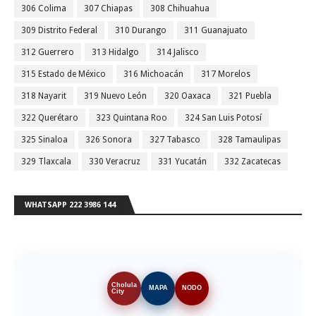
306 Colima
307 Chiapas
308 Chihuahua
309 Distrito Federal
310 Durango
311 Guanajuato
312 Guerrero
313 Hidalgo
314 Jalisco
315 Estado de México
316 Michoacán
317 Morelos
318 Nayarit
319 Nuevo León
320 Oaxaca
321 Puebla
322 Querétaro
323 Quintana Roo
324 San Luis Potosí
325 Sinaloa
326 Sonora
327 Tabasco
328 Tamaulipas
329 Tlaxcala
330 Veracruz
331 Yucatán
332 Zacatecas
WHATSAPP 222 3986 144
Cholula
MAPA
NODO
City