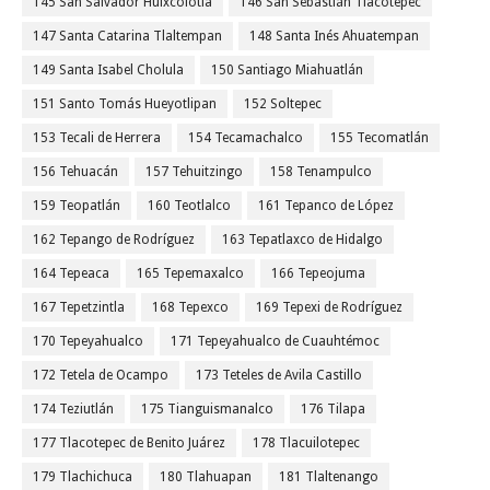
145 San Salvador Huixcolotla
146 San Sebastián Tlacotepec
147 Santa Catarina Tlaltempan
148 Santa Inés Ahuatempan
149 Santa Isabel Cholula
150 Santiago Miahuatlán
151 Santo Tomás Hueyotlipan
152 Soltepec
153 Tecali de Herrera
154 Tecamachalco
155 Tecomatlán
156 Tehuacán
157 Tehuitzingo
158 Tenampulco
159 Teopatlán
160 Teotlalco
161 Tepanco de López
162 Tepango de Rodríguez
163 Tepatlaxco de Hidalgo
164 Tepeaca
165 Tepemaxalco
166 Tepeojuma
167 Tepetzintla
168 Tepexco
169 Tepexi de Rodríguez
170 Tepeyahualco
171 Tepeyahualco de Cuauhtémoc
172 Tetela de Ocampo
173 Teteles de Avila Castillo
174 Teziutlán
175 Tianguismanalco
176 Tilapa
177 Tlacotepec de Benito Juárez
178 Tlacuilotepec
179 Tlachichuca
180 Tlahuapan
181 Tlaltenango