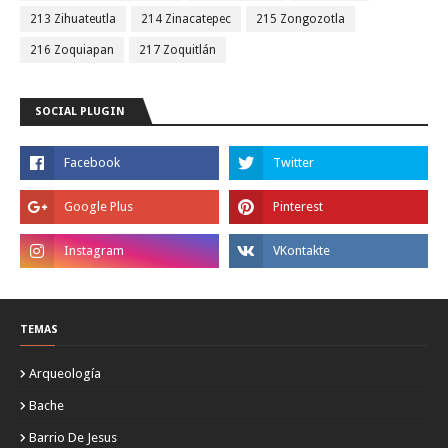
213 Zihuateutla
214 Zinacatepec
215 Zongozotla
216 Zoquiapan
217 Zoquitlán
SOCIAL PLUGIN
TEMAS
Arqueología
Bache
Barrio De Jesus