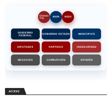
Cholula
MAPA
NODO
City
GOBIERNO
GOBIERNO ESTADO
MUNICIPIOS
FEDERAL
DIPUTADOS
PARTIDOS
INSEGURIDAD
NEGOCIOS
CORRUPCIÓN
OPINIÓN
ACCESO