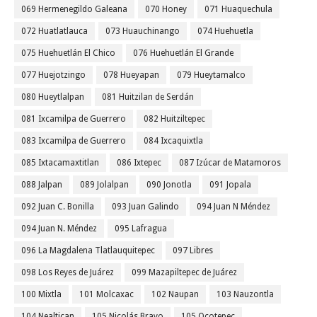
069 Hermenegildo Galeana
070 Honey
071 Huaquechula
072 Huatlatlauca
073 Huauchinango
074 Huehuetla
075 Huehuetlán El Chico
076 Huehuetlán El Grande
077 Huejotzingo
078 Hueyapan
079 Hueytamalco
080 Hueytlalpan
081 Huitzilan de Serdán
081 Ixcamilpa de Guerrero
082 Huitziltepec
083 Ixcamilpa de Guerrero
084 Ixcaquixtla
085 Ixtacamaxtitlan
086 Ixtepec
087 Izúcar de Matamoros
088 Jalpan
089 Jolalpan
090 Jonotla
091 Jopala
092 Juan C. Bonilla
093 Juan Galindo
094 Juan N Méndez
094 Juan N. Méndez
095 Lafragua
096 La Magdalena Tlatlauquitepec
097 Libres
098 Los Reyes de Juárez
099 Mazapiltepec de Juárez
100 Mixtla
101 Molcaxac
102 Naupan
103 Nauzontla
104 Nealtican
105 Nicolás Bravo
105 Ocotepec