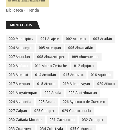
Biblioteca - Tienda
MUNICIPIOS
000 Municipios
001 Acajete
002 Acateno
003 Acatlán
004 Acatzingo
005 Acteopan
006 Ahuacatlán
007 Ahuatlán
008 Ahuazotepec
009 Ahuehuetitla
010 Ajalpan
011 Albino Zertuche
012 Aljojuca
013 Altepexi
014 Amixtlán
015 Amozoc
016 Aquixtla
017 Atempan
018 Atexcal
019 Atlequizayán
020 Atlixco
021 Atoyatempan
022 Atzala
023 Atzitzihuacán
024 Atzitzintla
025 Axutla
026 Ayotoxco de Guerrero
027 Calpan
028 Caltepec
029 Camocuautla
030 Cañada Morelos
031 Caxhuacan
032 Coatepec
033 Coatzingo
034 Cohetzala
035 Cohuecan