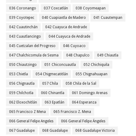
036 Coronango
037 Coxcatlán
038 Coyomeapan
039 Coyotepec
040 Cuapiaxtla de Madero
041 Cuautempan
042 Cuautinchán
042 Cuayuca de Andrade
043 Cuautlancingo
044 Cuayuca de Andrade
045 Cuetzalan del Progreso
046 Cuyoaco
047 Chalchicomula de Sesma
048 Chapulco
049 Chiautla
050 Chiautzingo
051 Chiconcuautla
052 Chichiquila
053 Chietla
054 Chigmecatitlán
055 Chignahuapan
056 Chignautla
057 Chila
058 Chila de la Sal
059 Chilchotla
060 Chinantla
061 Domingo Arenas
062 Eloxochitlán
063 Epatlán
064 Esperanza
065 Francisco Z Mena
065 Francisco Z. Mena
066 General Felipe Angeles
066 General Felipe Ángeles
067 Guadalupe
068 Guadalupe
068 Guadalupe Victoria