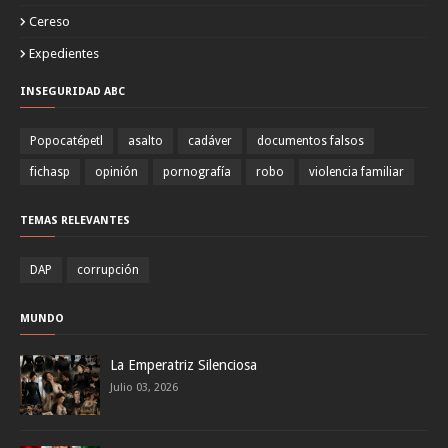
Cereso
Expedientes
INSEGURIDAD ABC
Popocatépetl
asalto
cadáver
documentos falsos
fichasp
opinión
pornografía
robo
violencia familiar
TEMAS RELEVANTES
DAP
corrupción
MUNDO
La Emperatriz Silenciosa
Julio 03, 2026