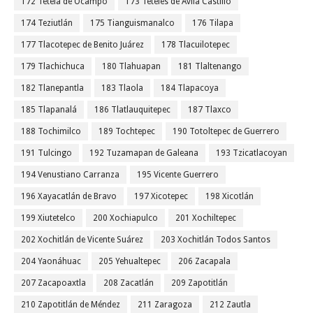
172 Tetela de Ocampo
173 Teteles de Avila Castillo
174 Teziutlán
175 Tianguismanalco
176 Tilapa
177 Tlacotepec de Benito Juárez
178 Tlacuilotepec
179 Tlachichuca
180 Tlahuapan
181 Tlaltenango
182 Tlanepantla
183 Tlaola
184 Tlapacoya
185 Tlapanalá
186 Tlatlauquitepec
187 Tlaxco
188 Tochimilco
189 Tochtepec
190 Totoltepec de Guerrero
191 Tulcingo
192 Tuzamapan de Galeana
193 Tzicatlacoyan
194 Venustiano Carranza
195 Vicente Guerrero
196 Xayacatlán de Bravo
197 Xicotepec
198 Xicotlán
199 Xiutetelco
200 Xochiapulco
201 Xochiltepec
202 Xochitlán de Vicente Suárez
203 Xochitlán Todos Santos
204 Yaonáhuac
205 Yehualtepec
206 Zacapala
207 Zacapoaxtla
208 Zacatlán
209 Zapotitlán
210 Zapotitlán de Méndez
211 Zaragoza
212 Zautla