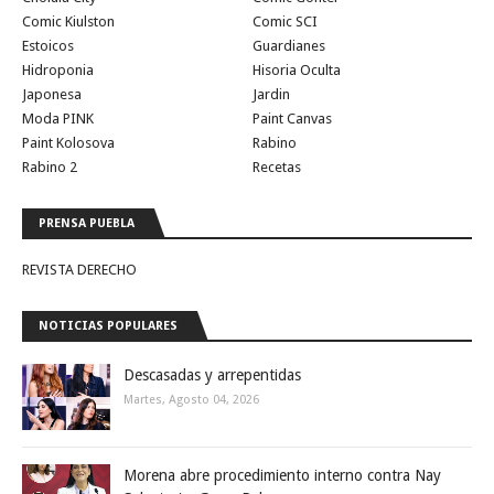
Comic Kiulston
Comic SCI
Estoicos
Guardianes
Hidroponia
Hisoria Oculta
Japonesa
Jardin
Moda PINK
Paint Canvas
Paint Kolosova
Rabino
Rabino 2
Recetas
PRENSA PUEBLA
REVISTA DERECHO
NOTICIAS POPULARES
Descasadas y arrepentidas
Martes, Agosto 04, 2026
Morena abre procedimiento interno contra Nay