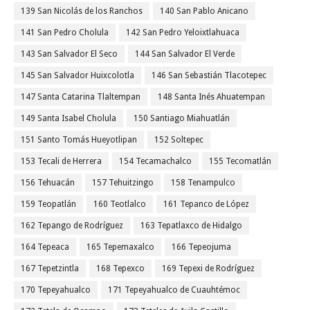
139 San Nicolás de los Ranchos
140 San Pablo Anicano
141 San Pedro Cholula
142 San Pedro Yeloixtlahuaca
143 San Salvador El Seco
144 San Salvador El Verde
145 San Salvador Huixcolotla
146 San Sebastián Tlacotepec
147 Santa Catarina Tlaltempan
148 Santa Inés Ahuatempan
149 Santa Isabel Cholula
150 Santiago Miahuatlán
151 Santo Tomás Hueyotlipan
152 Soltepec
153 Tecali de Herrera
154 Tecamachalco
155 Tecomatlán
156 Tehuacán
157 Tehuitzingo
158 Tenampulco
159 Teopatlán
160 Teotlalco
161 Tepanco de López
162 Tepango de Rodríguez
163 Tepatlaxco de Hidalgo
164 Tepeaca
165 Tepemaxalco
166 Tepeojuma
167 Tepetzintla
168 Tepexco
169 Tepexi de Rodríguez
170 Tepeyahualco
171 Tepeyahualco de Cuauhtémoc