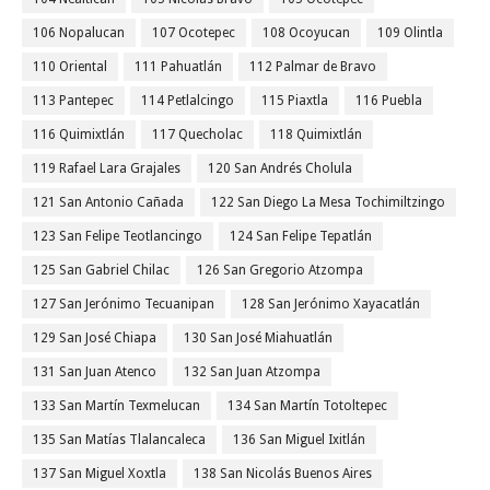
106 Nopalucan
107 Ocotepec
108 Ocoyucan
109 Olintla
110 Oriental
111 Pahuatlán
112 Palmar de Bravo
113 Pantepec
114 Petlalcingo
115 Piaxtla
116 Puebla
116 Quimixtlán
117 Quecholac
118 Quimixtlán
119 Rafael Lara Grajales
120 San Andrés Cholula
121 San Antonio Cañada
122 San Diego La Mesa Tochimiltzingo
123 San Felipe Teotlancingo
124 San Felipe Tepatlán
125 San Gabriel Chilac
126 San Gregorio Atzompa
127 San Jerónimo Tecuanipan
128 San Jerónimo Xayacatlán
129 San José Chiapa
130 San José Miahuatlán
131 San Juan Atenco
132 San Juan Atzompa
133 San Martín Texmelucan
134 San Martín Totoltepec
135 San Matías Tlalancaleca
136 San Miguel Ixitlán
137 San Miguel Xoxtla
138 San Nicolás Buenos Aires