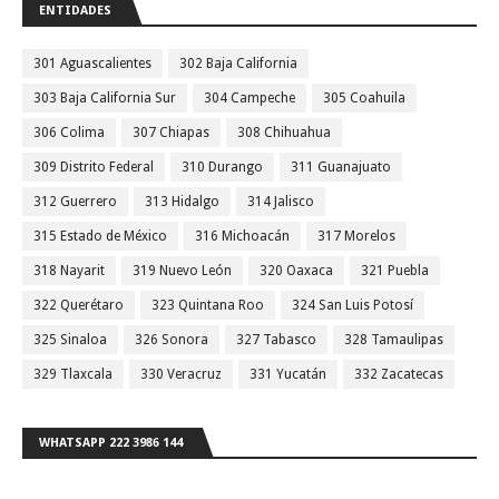
ENTIDADES
301 Aguascalientes
302 Baja California
303 Baja California Sur
304 Campeche
305 Coahuila
306 Colima
307 Chiapas
308 Chihuahua
309 Distrito Federal
310 Durango
311 Guanajuato
312 Guerrero
313 Hidalgo
314 Jalisco
315 Estado de México
316 Michoacán
317 Morelos
318 Nayarit
319 Nuevo León
320 Oaxaca
321 Puebla
322 Querétaro
323 Quintana Roo
324 San Luis Potosí
325 Sinaloa
326 Sonora
327 Tabasco
328 Tamaulipas
329 Tlaxcala
330 Veracruz
331 Yucatán
332 Zacatecas
WHATSAPP 222 3986 144