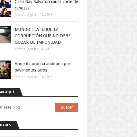
Caso Nay Salvatori causa corte de
e 
cabezas
API de 
Martes, Agosto 04, 2026
 puentes. 
MUNDO TLATEHUI: LA
CORRUPCIÓN QUE NO DEBE
gido por 
GOZAR DE IMPUNIDAD
ue en 
Martes, Agosto 04, 2026
nsa del 
rmúdez 
Armenta ordena auditoría por
ntras 
pavimentos caros
taculiza 
Martes, Agosto 04, 2026
e 
AR AQUÍ
de 
ilidad en 
r robo de 
DADES
s. El 
 del 