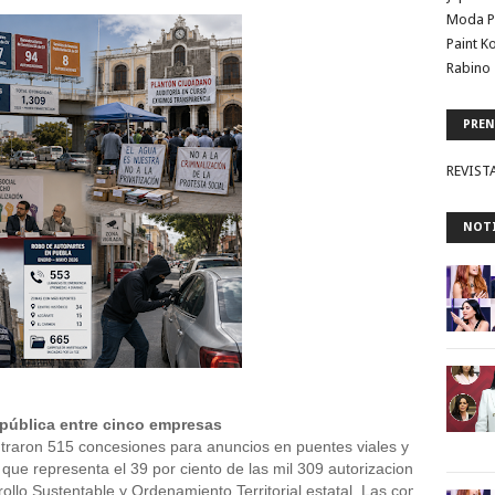
Moda P
Paint K
Rabino 
PREN
REVIST
NOTI
pública entre cinco empresas
raron 515 concesiones para anuncios en puentes viales y peatonales 
 que representa el 39 por ciento de las mil 309 autorizaciones otorgadas
llo Sustentable y Ordenamiento Territorial estatal. Las compañías 