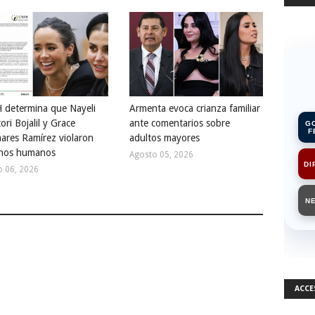
determina que Nayeli
Armenta evoca crianza familiar
ori Bojalil y Grace
ante comentarios sobre
G
F
ares Ramírez violaron
adultos mayores
hos humanos
Agosto 05, 2026
DI
o 06, 2026
N
ACCE