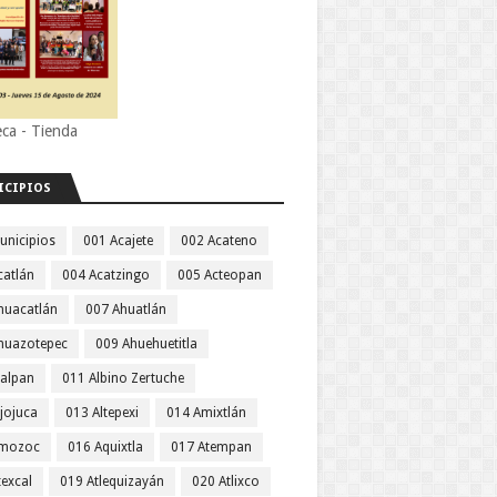
eca - Tienda
ICIPIOS
unicipios
001 Acajete
002 Acateno
catlán
004 Acatzingo
005 Acteopan
huacatlán
007 Ahuatlán
huazotepec
009 Ahuehuetitla
jalpan
011 Albino Zertuche
jojuca
013 Altepexi
014 Amixtlán
Amozoc
016 Aquixtla
017 Atempan
texcal
019 Atlequizayán
020 Atlixco