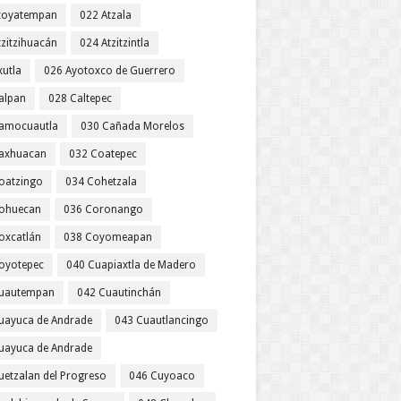
toyatempan
022 Atzala
tzitzihuacán
024 Atzitzintla
xutla
026 Ayotoxco de Guerrero
alpan
028 Caltepec
amocuautla
030 Cañada Morelos
axhuacan
032 Coatepec
oatzingo
034 Cohetzala
ohuecan
036 Coronango
oxcatlán
038 Coyomeapan
oyotepec
040 Cuapiaxtla de Madero
uautempan
042 Cuautinchán
uayuca de Andrade
043 Cuautlancingo
uayuca de Andrade
uetzalan del Progreso
046 Cuyoaco