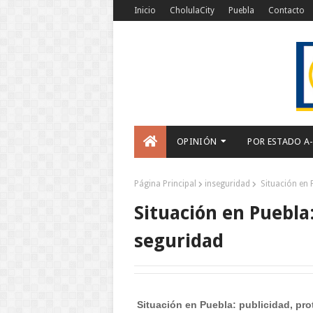
Inicio
CholulaCity
Puebla
Contacto
OPINIÓN
POR ESTADO A
Página Principal
inseguridad
Situación en P
Situación en Puebla:
seguridad
Situación en Puebla: publicidad, pro