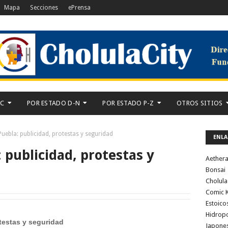
Mapa
Secciones
ePrensa
-C
POR ESTADO D-N
POR ESTADO P-Z
OTROS SITIOS
uebla: publicidad, protestas y seguridad
ENLA
 publicidad, protestas y
Aether
Bonsai
Cholula
Comic K
Estoico
Hidrop
testas y seguridad
Japone