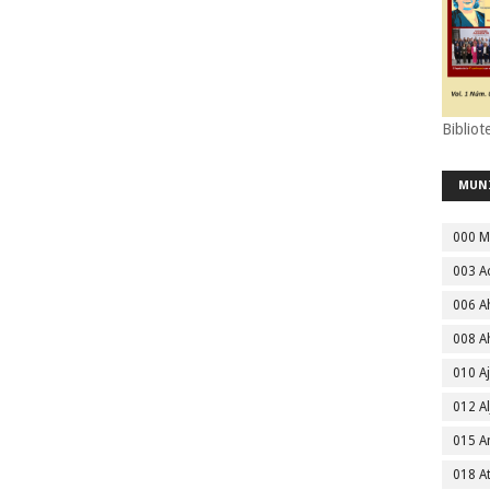
Bibliot
MUN
000 M
003 A
006 A
008 A
010 A
012 Al
015 
018 A