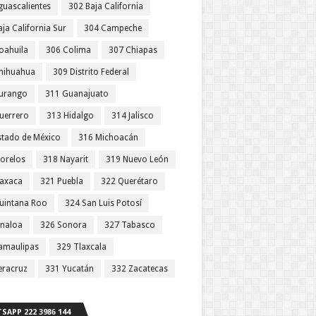
guascalientes
302 Baja California
ja California Sur
304 Campeche
orígenes 
oahuila
306 Colima
307 Chiapas
a 
hihuahua
309 Distrito Federal
an con 
urango
311 Guanajuato
ceso de 
uerrero
313 Hidalgo
314 Jalisco
stado de México
316 Michoacán
orelos
318 Nayarit
319 Nuevo León
axaca
321 Puebla
322 Querétaro
uintana Roo
324 San Luis Potosí
inaloa
326 Sonora
327 Tabasco
amaulipas
329 Tlaxcala
eracruz
331 Yucatán
332 Zacatecas
SAPP 222 3986 144