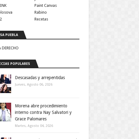
INK
Paint Canvas
olosova
Rabino
2
Recetas
SA PUEBLA
A DERECHO
CIAS POPULARES
Descasadas y arrepentidas
Jueves, Agosto 06, 2026
Morena abre procedimiento
interno contra Nay Salvatori y
Grace Palomares
durante 
Martes, Agosto 04, 2026
 por la 