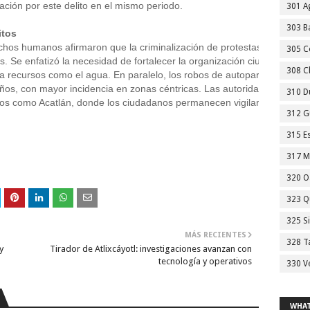
ación por este delito en el mismo periodo. 
301 A
303 Ba
itos
chos humanos afirmaron que la criminalización de protestas ignora los 
305 C
s. Se enfatizó la necesidad de fortalecer la organización ciudadana par
308 C
 recursos como el agua. En paralelo, los robos de autopartes afectan 
ños, con mayor incidencia en zonas céntricas. Las autoridades continú
310 D
pios como Acatlán, donde los ciudadanos permanecen vigilantes del pro
312 G
315 E
317 M
320 O
323 Q
325 S
MÁS RECIENTES
328 T
y
Tirador de Atlixcáyotl: investigaciones avanzan con
tecnología y operativos
330 V
WHAT