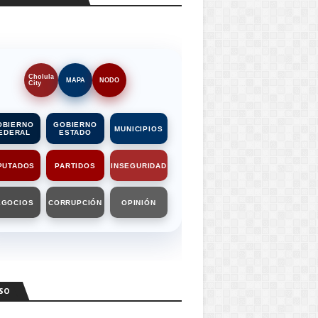
Cholula
MAPA
NODO
City
OBIERNO
GOBIERNO
MUNICIPIOS
EDERAL
ESTADO
PUTADOS
PARTIDOS
INSEGURIDAD
EGOCIOS
CORRUPCIÓN
OPINIÓN
SO