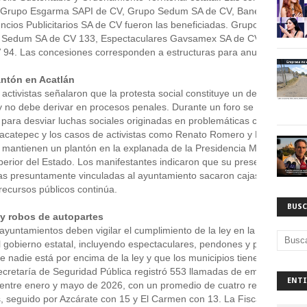
Grupo Esgarma SAPI de CV, Grupo Sedum SA de CV, Banestructuras d
uncios Publicitarios SA de CV fueron las beneficiadas. Grupo Esgarma S
o Sedum SA de CV 133, Espectaculares Gavsamex SA de CV 127 y 
 94. Las concesiones corresponden a estructuras para anuncios sobre
antón en Acatlán
ctivistas señalaron que la protesta social constituye un derecho prote
y no debe derivar en procesos penales. Durante un foro se mencionó q
ia para desviar luchas sociales originadas en problemáticas como la defe
acatepec y los casos de activistas como Renato Romero y Pascual Be
 mantienen un plantón en la explanada de la Presidencia Municipal mie
uperior del Estado. Los manifestantes indicaron que su presencia no obs
s presuntamente vinculadas al ayuntamiento sacaron cajas con posibl
recursos públicos continúa. 
BUSC
 y robos de autopartes
yuntamientos deben vigilar el cumplimiento de la ley en la colocación 
l gobierno estatal, incluyendo espectaculares, pendones y pantallas en 
 nadie está por encima de la ley y que los municipios tienen responsab
ecretaría de Seguridad Pública registró 553 llamadas de emergencia po
ENTI
entre enero y mayo de 2026, con un promedio de cuatro reportes diario
, seguido por Azcárate con 15 y El Carmen con 13. La Fiscalía General