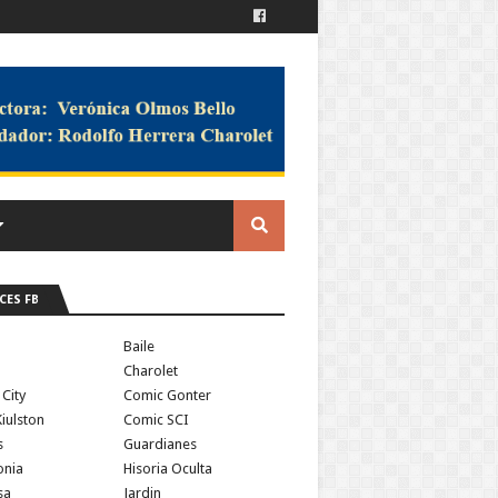
CES FB
a
Baile
Charolet
 City
Comic Gonter
iulston
Comic SCI
s
Guardianes
onia
Hisoria Oculta
sa
Jardin