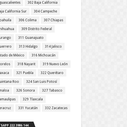
guascalientes
302 Baja California
ja California Sur
304 Campeche
oahuila
306 Colima
307 Chiapas
hihuahua
309 Distrito Federal
urango
311 Guanajuato
uerrero
313 Hidalgo
314 Jalisco
stado de México
316 Michoacán
orelos
318 Nayarit
319 Nuevo León
axaca
321 Puebla
322 Querétaro
uintana Roo
324 San Luis Potosí
inaloa
326 Sonora
327 Tabasco
amaulipas
329 Tlaxcala
eracruz
331 Yucatán
332 Zacatecas
SAPP 222 3986 144