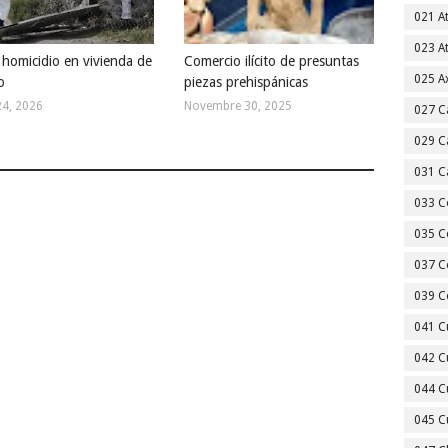
021 A
023 A
e homicidio en vivienda de
Comercio ilícito de presuntas
025 A
o
piezas prehispánicas
24, 2026
Novembre 30, 2025
027 C
029 C
031 C
033 C
035 C
037 C
039 C
041 C
042 C
044 C
045 C