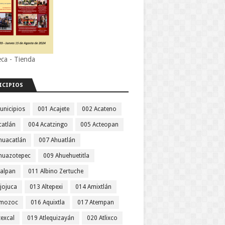
eca - Tienda
ICIPIOS
unicipios
001 Acajete
002 Acateno
catlán
004 Acatzingo
005 Acteopan
huacatlán
007 Ahuatlán
huazotepec
009 Ahuehuetitla
jalpan
011 Albino Zertuche
jojuca
013 Altepexi
014 Amixtlán
Amozoc
016 Aquixtla
017 Atempan
texcal
019 Atlequizayán
020 Atlixco