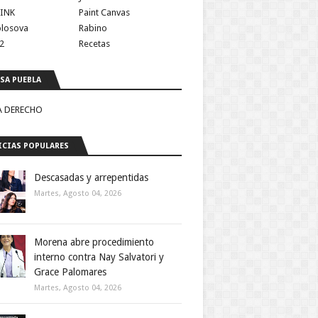
INK
Paint Canvas
olosova
Rabino
2
Recetas
SA PUEBLA
A DERECHO
CIAS POPULARES
Descasadas y arrepentidas
Martes, Agosto 04, 2026
Morena abre procedimiento
interno contra Nay Salvatori y
Grace Palomares
Martes, Agosto 04, 2026