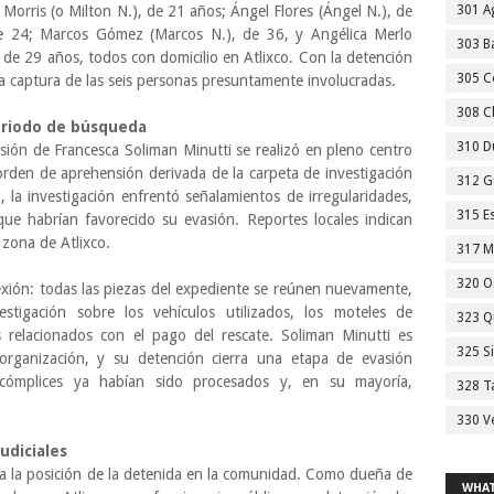
 Morris (o Milton N.), de 21 años; Ángel Flores (Ángel N.), de
301 A
de 24; Marcos Gómez (Marcos N.), de 36, y Angélica Merlo
303 Ba
, de 29 años, todos con domicilio en Atlixco. Con la detención
305 C
la captura de las seis personas presuntamente involucradas.
308 C
periodo de búsqueda
310 D
ión de Francesca Soliman Minutti se realizó en pleno centro
rden de aprehensión derivada de la carpeta de investigación
312 G
la investigación enfrentó señalamientos de irregularidades,
315 E
 que habrían favorecido su evasión. Reportes locales indican
 zona de Atlixco.
317 M
320 O
exión: todas las piezas del expediente se reúnen nuevamente,
estigación sobre los vehículos utilizados, los moteles de
323 Q
 relacionados con el pago del rescate. Soliman Minutti es
325 S
organización, y su detención cierra una etapa de evasión
cómplices ya habían sido procesados y, en su mayoría,
328 T
330 V
judiciales
 a la posición de la detenida en la comunidad. Como dueña de
WHAT