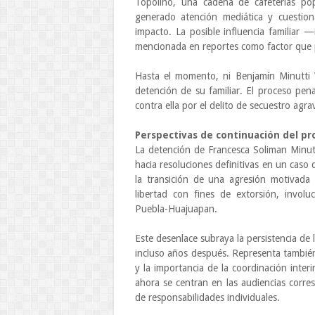
Topolino, una cadena de cafeterías pop
generado atención mediática y cuestiona
impacto. La posible influencia familiar
mencionada en reportes como factor que p
Hasta el momento, ni Benjamín Minutti V
detención de su familiar. El proceso pen
contra ella por el delito de secuestro agr
Perspectivas de continuación del pro
La detención de Francesca Soliman Minutt
hacia resoluciones definitivas en un caso
la transición de una agresión motivada 
libertad con fines de extorsión, involu
Puebla-Huajuapan.
Este desenlace subraya la persistencia de 
incluso años después. Representa también
y la importancia de la coordinación interi
ahora se centran en las audiencias corres
de responsabilidades individuales.