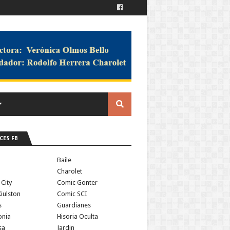
CES FB
a
Baile
Charolet
 City
Comic Gonter
iulston
Comic SCI
s
Guardianes
onia
Hisoria Oculta
sa
Jardin