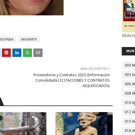
Bibliot
Atzompa
secuestro
MUN
000 M
MÁS RECIENTES
Proveedores y Contratos 2025 (Información
003 A
Consolidada LICITACIONES Y CONTRATOS
006 A
ADJUDICADOS)
008 A
010 A
012 Al
015 
018 A