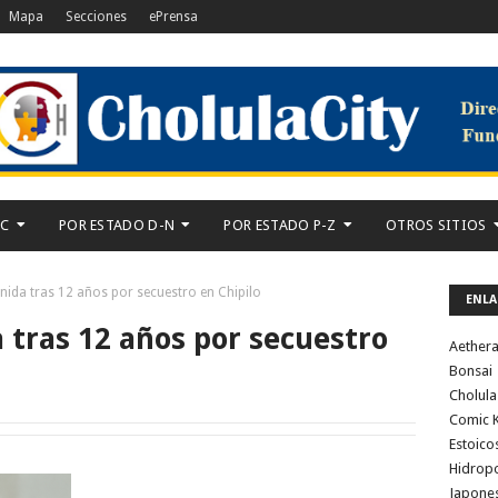
Mapa
Secciones
ePrensa
-C
POR ESTADO D-N
POR ESTADO P-Z
OTROS SITIOS
nida tras 12 años por secuestro en Chipilo
ENLA
 tras 12 años por secuestro
Aether
Bonsai
Cholula
Comic K
Estoico
Hidrop
Japone