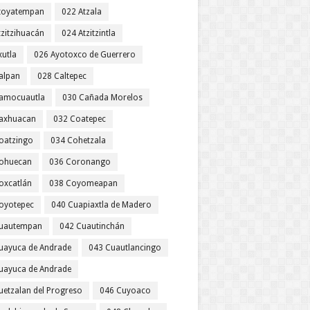
toyatempan
022 Atzala
tzitzihuacán
024 Atzitzintla
xutla
026 Ayotoxco de Guerrero
alpan
028 Caltepec
amocuautla
030 Cañada Morelos
axhuacan
032 Coatepec
oatzingo
034 Cohetzala
ohuecan
036 Coronango
oxcatlán
038 Coyomeapan
oyotepec
040 Cuapiaxtla de Madero
uautempan
042 Cuautinchán
uayuca de Andrade
043 Cuautlancingo
uayuca de Andrade
uetzalan del Progreso
046 Cuyoaco