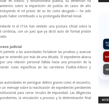
ular en Atlixco, y exfuncionaria pública, su detención ha
mientos sobre la impartición de justicia en casos de alto
 —incluyendo el rol previo de su tío como abogado— ha sido
udo haber contribuido a su prolongada libertad inicial.
elarde ni el ITSA han emitido una postura oficial sobre la
al continúa, con un juez que ya dictó auto de formal prisión
avado.
G
F
ceso judicial
i permite a las autoridades fortalecer las pruebas y avanzar
 que se extendió por más de una década. El expediente abarca
DI
por una relación personal fallida hacia una privación de la
crando rutas específicas en las carreteras Puebla-Atlixco y
N
las autoridades en perseguir delitos graves como el secuestro,
 un mensaje sobre la reactivación de expedientes pendientes
nstitucional para cerrar círculos de impunidad. Las diligencias
pondientes, la vinculación a proceso y la determinación final
ACCE