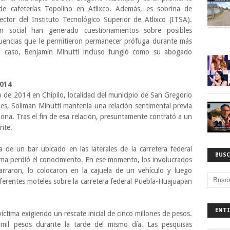
e cafeterías Topolino en Atlixco. Además, es sobrina de
rector del Instituto Tecnológico Superior de Atlixco (ITSA).
ión social han generado cuestionamientos sobre posibles
nfluencias que le permitieron permanecer prófuga durante más
l caso, Benjamín Minutti incluso fungió como su abogado
2014
o de 2014 en Chipilo, localidad del municipio de San Gregorio
es, Soliman Minutti mantenía una relación sentimental previa
zona. Tras el fin de esa relación, presuntamente contrató a un
nte.
ida de un bar ubicado en las laterales de la carretera federal
BUSC
ctima perdió el conocimiento. En ese momento, los involucrados
marraron, lo colocaron en la cajuela de un vehículo y luego
ferentes moteles sobre la carretera federal Puebla-Huajuapan
ENTI
íctima exigiendo un rescate inicial de cinco millones de pesos.
mil pesos durante la tarde del mismo día. Las pesquisas