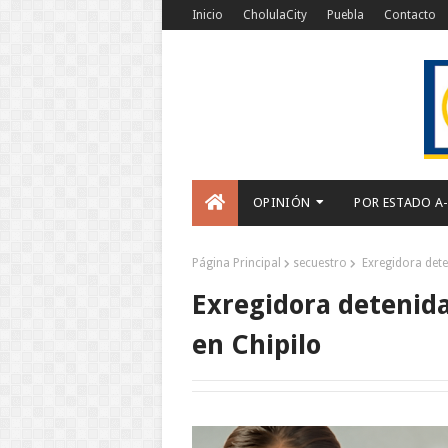
Inicio
CholulaCity
Puebla
Contacto
OPINIÓN
POR ESTADO A
Página Principal
secuestro
Exregidora dete
Exregidora detenida
en Chipilo