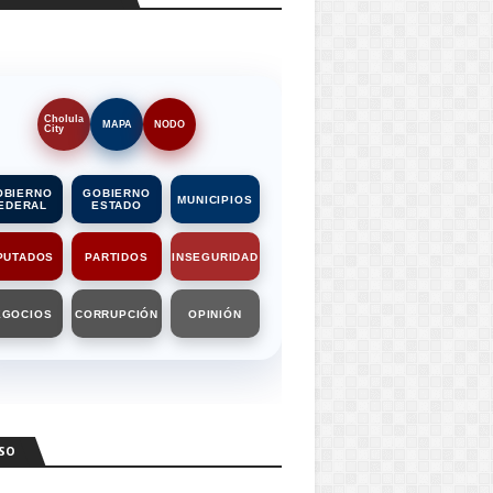
Cholula
MAPA
NODO
City
OBIERNO
GOBIERNO
MUNICIPIOS
EDERAL
ESTADO
PUTADOS
PARTIDOS
INSEGURIDAD
EGOCIOS
CORRUPCIÓN
OPINIÓN
SO