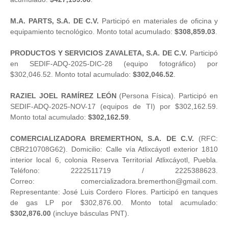
M.A. PARTS, S.A. DE C.V.
Participó en materiales de oficina y
equipamiento tecnológico. Monto total acumulado:
$308,859.03
.
PRODUCTOS Y SERVICIOS ZAVALETA, S.A. DE C.V.
Participó
en SEDIF-ADQ-2025-DIC-28 (equipo fotográfico) por
$302,046.52. Monto total acumulado:
$302,046.52
.
RAZIEL JOEL RAMÍREZ LEÓN
(Persona Física). Participó en
SEDIF-ADQ-2025-NOV-17 (equipos de TI) por $302,162.59.
Monto total acumulado:
$302,162.59
.
COMERCIALIZADORA BREMERTHON, S.A. DE C.V.
(RFC:
CBR210708G62). Domicilio: Calle vía Atlixcáyotl exterior 1810
interior local 6, colonia Reserva Territorial Atlixcáyotl, Puebla.
Teléfono: 2222511719 / 2225388623.
Correo:
comercializadora.bremerthon@gmail.com.
Representante: José Luis Cordero Flores. Participó en tanques
de gas LP por $302,876.00. Monto total acumulado:
$302,876.00
(incluye básculas PNT).