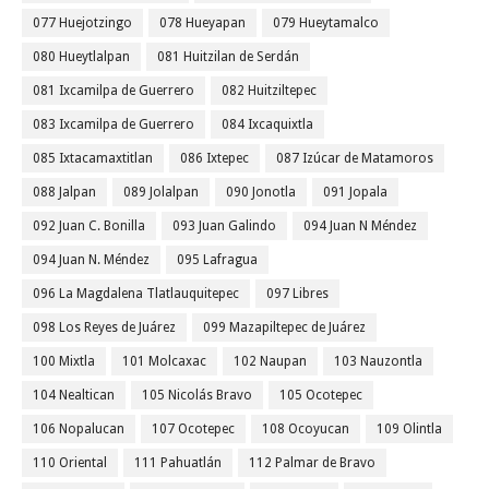
077 Huejotzingo
078 Hueyapan
079 Hueytamalco
080 Hueytlalpan
081 Huitzilan de Serdán
081 Ixcamilpa de Guerrero
082 Huitziltepec
083 Ixcamilpa de Guerrero
084 Ixcaquixtla
085 Ixtacamaxtitlan
086 Ixtepec
087 Izúcar de Matamoros
088 Jalpan
089 Jolalpan
090 Jonotla
091 Jopala
092 Juan C. Bonilla
093 Juan Galindo
094 Juan N Méndez
094 Juan N. Méndez
095 Lafragua
096 La Magdalena Tlatlauquitepec
097 Libres
098 Los Reyes de Juárez
099 Mazapiltepec de Juárez
100 Mixtla
101 Molcaxac
102 Naupan
103 Nauzontla
104 Nealtican
105 Nicolás Bravo
105 Ocotepec
106 Nopalucan
107 Ocotepec
108 Ocoyucan
109 Olintla
110 Oriental
111 Pahuatlán
112 Palmar de Bravo