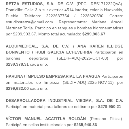
RETZA ESTUDIOS, S.A. DE C.V.
(RFC: RES171222QVA).
Domicilio: Calle 3 b sur exterior 4514 interior, colonia Huexotitla,
Puebla. Teléfono: 2222637754 / 2228620590. Correo:
estudiosretza@gmail.com. Representante: Mariana Araceli
Martínez Torija. Participó en tanques y bombas hidroneumáticas
por $299,903.67. Monto total acumulado:
$299,903.67
.
ALQUIMEDICAL, S.A. DE C.V. / ANA KAREN ILLIDGE
BONIVENTO / RUBÍ GALICIA ECHEVERRÍA
Participaron en
balones deportivos (SEDIF-ADQ-2025-OCT-03) por
$299,378.31
cada uno.
HARUNA / IMPULSO EMPRESARIAL LA FRAGUA
Participaron
en materiales de limpieza (SEDIF-ADQ-2025-NOV-11) por
$299,632.00
cada uno.
DESARROLLADORA INDUSTRIAL VIEDMA, S.A. DE C.V.
Participó en material para talleres de estilismo por
$279,950.21
.
VÍCTOR MANUEL ACATITLA ROLDÁN
(Persona Física).
Participó en sellos institucionales por
$265,940.36
.