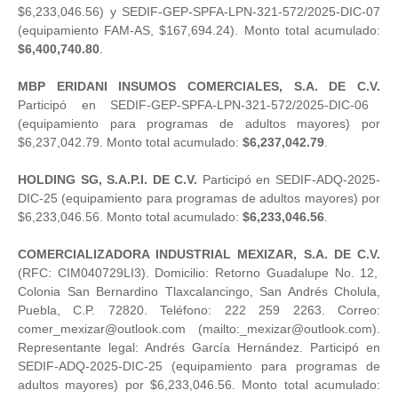
$6,233,046.56) y SEDIF-GEP-SPFA-LPN-321-572/2025-DIC-07
(equipamiento FAM-AS, $167,694.24). Monto total acumulado:
$6,400,740.80
.
MBP ERIDANI INSUMOS COMERCIALES, S.A. DE C.V.
Participó en SEDIF-GEP-SPFA-LPN-321-572/2025-DIC-06
(equipamiento para programas de adultos mayores) por
$6,237,042.79. Monto total acumulado:
$6,237,042.79
.
HOLDING SG, S.A.P.I. DE C.V.
Participó en SEDIF-ADQ-2025-
DIC-25 (equipamiento para programas de adultos mayores) por
$6,233,046.56. Monto total acumulado:
$6,233,046.56
.
COMERCIALIZADORA INDUSTRIAL MEXIZAR, S.A. DE C.V.
(RFC: CIM040729LI3).
Domicilio: Retorno Guadalupe No. 12,
Colonia San Bernardino Tlaxcalancingo, San Andrés Cholula,
Puebla, C.P. 72820. Teléfono: 222 259 2263. Correo:
comer
_mexizar@outlook.com (mailto:_mexizar@outlook.com)
.
Representante legal: Andrés García Hernández. Participó en
SEDIF-ADQ-2025-DIC-25 (equipamiento para programas de
adultos mayores) por $6,233,046.56. Monto total acumulado: