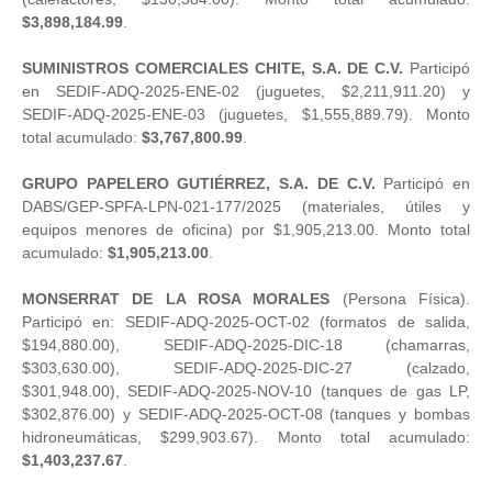
$3,898,184.99
.
SUMINISTROS COMERCIALES CHITE, S.A. DE C.V.
Participó
en SEDIF-ADQ-2025-ENE-02 (juguetes, $2,211,911.20) y
SEDIF-ADQ-2025-ENE-03 (juguetes, $1,555,889.79). Monto
total acumulado:
$3,767,800.99
.
GRUPO PAPELERO GUTIÉRREZ, S.A. DE C.V.
Participó en
DABS/GEP-SPFA-LPN-021-177/2025 (materiales, útiles y
equipos menores de oficina) por $1,905,213.00. Monto total
acumulado:
$1,905,213.00
.
MONSERRAT DE LA ROSA MORALES
(Persona Física).
Participó en: SEDIF-ADQ-2025-OCT-02 (formatos de salida,
$194,880.00), SEDIF-ADQ-2025-DIC-18 (chamarras,
$303,630.00), SEDIF-ADQ-2025-DIC-27 (calzado,
$301,948.00), SEDIF-ADQ-2025-NOV-10 (tanques de gas LP,
$302,876.00) y SEDIF-ADQ-2025-OCT-08 (tanques y bombas
hidroneumáticas, $299,903.67). Monto total acumulado:
$1,403,237.67
.