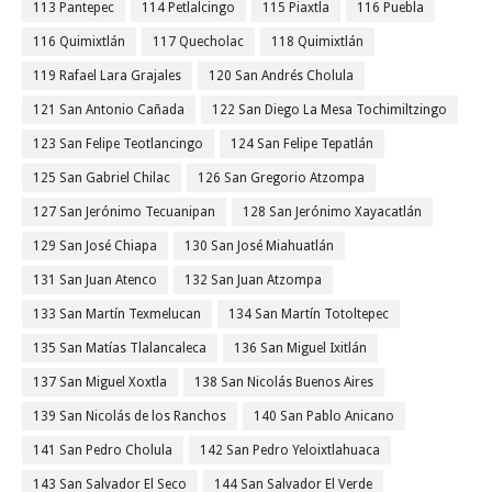
113 Pantepec
114 Petlalcingo
115 Piaxtla
116 Puebla
116 Quimixtlán
117 Quecholac
118 Quimixtlán
119 Rafael Lara Grajales
120 San Andrés Cholula
121 San Antonio Cañada
122 San Diego La Mesa Tochimiltzingo
123 San Felipe Teotlancingo
124 San Felipe Tepatlán
125 San Gabriel Chilac
126 San Gregorio Atzompa
127 San Jerónimo Tecuanipan
128 San Jerónimo Xayacatlán
129 San José Chiapa
130 San José Miahuatlán
131 San Juan Atenco
132 San Juan Atzompa
133 San Martín Texmelucan
134 San Martín Totoltepec
135 San Matías Tlalancaleca
136 San Miguel Ixitlán
137 San Miguel Xoxtla
138 San Nicolás Buenos Aires
139 San Nicolás de los Ranchos
140 San Pablo Anicano
141 San Pedro Cholula
142 San Pedro Yeloixtlahuaca
143 San Salvador El Seco
144 San Salvador El Verde