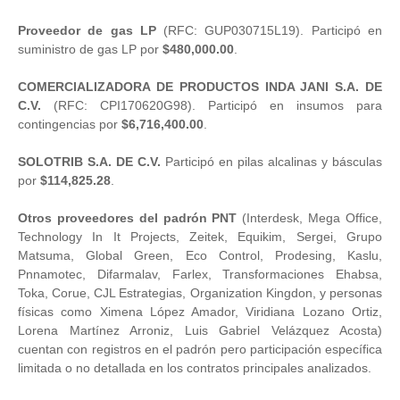
Proveedor de gas LP
(RFC: GUP030715L19). Participó en
suministro de gas LP por
$480,000.00
.
COMERCIALIZADORA DE PRODUCTOS INDA JANI S.A. DE
C.V.
(RFC: CPI170620G98). Participó en insumos para
contingencias por
$6,716,400.00
.
SOLOTRIB S.A. DE C.V.
Participó en pilas alcalinas y básculas
por
$114,825.28
.
Otros proveedores del padrón PNT
(Interdesk, Mega Office,
Technology In It Projects, Zeitek, Equikim, Sergei, Grupo
Matsuma, Global Green, Eco Control, Prodesing, Kaslu,
Pnnamotec, Difarmalav, Farlex, Transformaciones Ehabsa,
Toka, Corue, CJL Estrategias, Organization Kingdon, y personas
físicas como Ximena López Amador, Viridiana Lozano Ortiz,
Lorena Martínez Arroniz, Luis Gabriel Velázquez Acosta)
cuentan con registros en el padrón pero participación específica
limitada o no detallada en los contratos principales analizados.