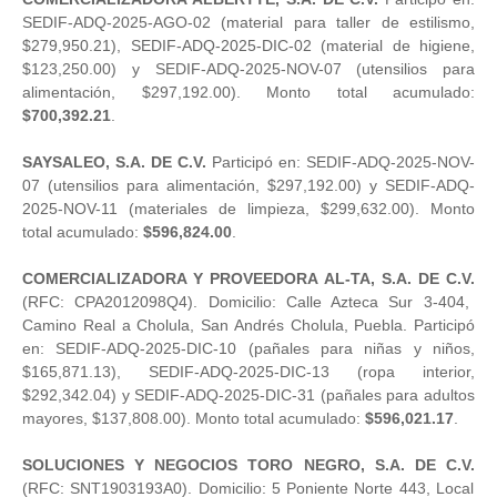
SEDIF-ADQ-2025-AGO-02 (material para taller de estilismo,
$279,950.21), SEDIF-ADQ-2025-DIC-02 (material de higiene,
$123,250.00) y SEDIF-ADQ-2025-NOV-07 (utensilios para
alimentación, $297,192.00). Monto total acumulado:
$700,392.21
.
SAYSALEO, S.A. DE C.V.
Participó en: SEDIF-ADQ-2025-NOV-
07 (utensilios para alimentación, $297,192.00) y SEDIF-ADQ-
2025-NOV-11 (materiales de limpieza, $299,632.00). Monto
total acumulado:
$596,824.00
.
COMERCIALIZADORA Y PROVEEDORA AL-TA, S.A. DE C.V.
(RFC: CPA2012098Q4). Domicilio: Calle Azteca Sur 3-404,
Camino Real a Cholula, San Andrés Cholula, Puebla. Participó
en: SEDIF-ADQ-2025-DIC-10 (pañales para niñas y niños,
$165,871.13), SEDIF-ADQ-2025-DIC-13 (ropa interior,
$292,342.04) y SEDIF-ADQ-2025-DIC-31 (pañales para adultos
mayores, $137,808.00). Monto total acumulado:
$596,021.17
.
SOLUCIONES Y NEGOCIOS TORO NEGRO, S.A. DE C.V.
(RFC: SNT1903193A0). Domicilio: 5 Poniente Norte 443, Local