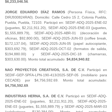
$6,233,046.56
.
JORGE EDUARDO DÍAZ RAMOS
(Persona Física, RFC:
DIRJ930824RA0). Domicilio: Calle Cedro 15 2, Colonia Puebla,
Puebla, Puebla, 72103. Participó en: SEDIF-ADQ-2025-ENE-02
(juguetes, $2,211,911.20), SEDIF-ADQ-2025-ENE-03 (juguetes,
$1,555,889.79), SEDIF-ADQ-2025-ABR-01 (decoración de
oficinas, $92,800.00), SEDIF-ADQ-2025-JUN-03 (coffee break,
$172,137.04), SEDIF-ADQ-2025-JUN-05 (papel autocopiante,
$303,692.79), SEDIF-ADQ-2025-OCT-02 (formatos de salida,
$194,880.00) y SEDIF-ADQ-2025-DIC-18 (chamarras,
$303,630.00). Monto total acumulado:
$4,834,940.82
.
NAO PROYECTOS CREATIVOS, S.A. DE C.V.
Participó en
SEDIF-GEP-SPFA-LPN-190-413/2025-SEP-05 (mobiliario para
CECADE) por $4,756,592.69. Monto total acumulado:
$4,756,592.69
.
INDUSTRIAS HERNA, S.A. DE C.V.
Participó en SEDIF-ADQ-
2025-ENE-02 (juguetes, $2,211,911.20), SEDIF-ADQ-2025-
ENE-03 (juguetes, $1,555,889.79) y SEDIF-ADQ-2025-MAR-03
(calefactores, $130,384.00). Monto total acumulado: