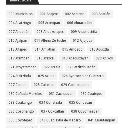
MUNICIPIOS
000 Municipios
001 Acajete
002 Acateno
003 Acatlán
004 Acatzingo
005 Acteopan
006 Ahuacatlán
007 Ahuatlán
008 Ahuazotepec
009 Ahuehuetitla
010 Ajalpan
011 Albino Zertuche
012 Aljojuca
013 Altepexi
014 Amixtlán
015 Amozoc
016 Aquixtla
017 Atempan
018 Atexcal
019 Atlequizayán
020 Atlixco
021 Atoyatempan
022 Atzala
023 Atzitzihuacán
024 Atzitzintla
025 Axutla
026 Ayotoxco de Guerrero
027 Calpan
028 Caltepec
029 Camocuautla
030 Cañada Morelos
031 Caxhuacan
032 Coatepec
033 Coatzingo
034 Cohetzala
035 Cohuecan
036 Coronango
037 Coxcatlán
038 Coyomeapan
039 Coyotepec
040 Cuapiaxtla de Madero
041 Cuautempan