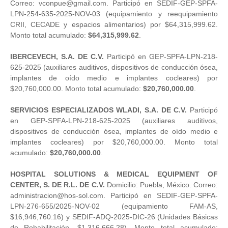
Correo: vconpue@gmail.com. Participó en SEDIF-GEP-SPFA-
LPN-254-635-2025-NOV-03 (equipamiento y reequipamiento
CRII, CECADE y espacios alimentarios) por $64,315,999.62.
Monto total acumulado:
$64,315,999.62
.
IBERCEVECH, S.A. DE C.V.
Participó en GEP-SPFA-LPN-218-
625-2025 (auxiliares auditivos, dispositivos de conducción ósea,
implantes de oído medio e implantes cocleares) por
$20,760,000.00. Monto total acumulado:
$20,760,000.00
.
SERVICIOS ESPECIALIZADOS WLADI, S.A. DE C.V.
Participó
en GEP-SPFA-LPN-218-625-2025 (auxiliares auditivos,
dispositivos de conducción ósea, implantes de oído medio e
implantes cocleares) por $20,760,000.00. Monto total
acumulado:
$20,760,000.00
.
HOSPITAL SOLUTIONS & MEDICAL EQUIPMENT OF
CENTER, S. DE R.L. DE C.V.
Domicilio: Puebla, México. Correo:
administracion@hos-sol.com. Participó en SEDIF-GEP-SPFA-
LPN-276-655/2025-NOV-02 (equipamiento FAM-AS,
$16,946,760.16) y SEDIF-ADQ-2025-DIC-26 (Unidades Básicas
de Rehabilitación, $1,316,666.28). Monto total acumulado: