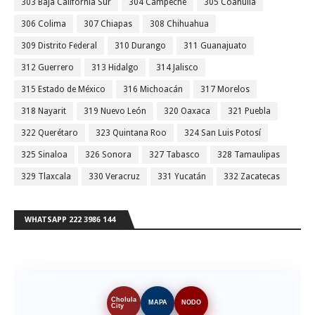
303 Baja California Sur
304 Campeche
305 Coahuila
306 Colima
307 Chiapas
308 Chihuahua
309 Distrito Federal
310 Durango
311 Guanajuato
312 Guerrero
313 Hidalgo
314 Jalisco
315 Estado de México
316 Michoacán
317 Morelos
318 Nayarit
319 Nuevo León
320 Oaxaca
321 Puebla
322 Querétaro
323 Quintana Roo
324 San Luis Potosí
325 Sinaloa
326 Sonora
327 Tabasco
328 Tamaulipas
329 Tlaxcala
330 Veracruz
331 Yucatán
332 Zacatecas
WHATSAPP 222 3986 144
Cholula
MAPA
NODO
City