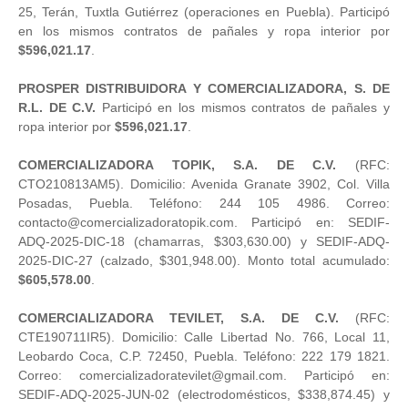
25, Terán, Tuxtla Gutiérrez (operaciones en Puebla). Participó
en los mismos contratos de pañales y ropa interior por
$596,021.17
.
PROSPER DISTRIBUIDORA Y COMERCIALIZADORA, S. DE
R.L. DE C.V.
Participó en los mismos contratos de pañales y
ropa interior por
$596,021.17
.
COMERCIALIZADORA TOPIK, S.A. DE C.V.
(RFC:
CTO210813AM5). Domicilio: Avenida Granate 3902, Col. Villa
Posadas, Puebla. Teléfono: 244 105 4986. Correo:
contacto@comercializadoratopik.com. Participó en: SEDIF-
ADQ-2025-DIC-18 (chamarras, $303,630.00) y SEDIF-ADQ-
2025-DIC-27 (calzado, $301,948.00). Monto total acumulado:
$605,578.00
.
COMERCIALIZADORA TEVILET, S.A. DE C.V.
(RFC:
CTE190711IR5). Domicilio: Calle Libertad No. 766, Local 11,
Leobardo Coca, C.P. 72450, Puebla. Teléfono: 222 179 1821.
Correo: comercializadoratevilet@gmail.com. Participó en:
SEDIF-ADQ-2025-JUN-02 (electrodomésticos, $338,874.45) y