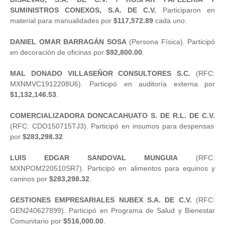
SUMINISTROS CONEXOS, S.A. DE C.V.
Participaron en
material para manualidades por
$117,572.89
cada uno.
DANIEL OMAR BARRAGÁN SOSA
(Persona Física). Participó
en decoración de oficinas por
$92,800.00
.
MAL DONADO VILLASEÑOR CONSULTORES S.C.
(RFC:
MXNMVC1912208U6). Participó en auditoría externa por
$1,132,146.53
.
COMERCIALIZADORA DONCACAHUATO S. DE R.L. DE C.V.
(RFC: CDO150715TJ3). Participó en insumos para despensas
por
$283,298.32
.
LUIS EDGAR SANDOVAL MUNGUIA
(RFC:
MXNPOM220510SR7). Participó en alimentos para equinos y
caninos por
$283,298.32
.
GESTIONES EMPRESARIALES NUBEX S.A. DE C.V.
(RFC:
GEN240627899). Participó en Programa de Salud y Bienestar
Comunitario por
$516,000.00
.