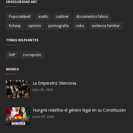
INSEGURIDAD ABC
Popocatépetl
asalto
cadáver
documentos falsos
fichasp
opinión
pornografía
robo
violencia familiar
TEMAS RELEVANTES
DAP
corrupción
MUNDO
La Emperatriz Silenciosa
Julio 03, 2026
Hungría redefine el género legal en su Constitución
Junio 07, 2026