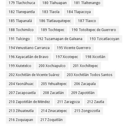
179 Tlachichuca
180 Tlahuapan
181 Tlaltenango
182 Tlanepantla
183 Tlaola
184 Tlapacoya
185 Tlapanalá
186 Tlatlauquitepec
187 Tlaxco
188 Tochimilco
189 Tochtepec
190 Totoltepec de Guerrero
191 Tulcingo
192 Tuzamapan de Galeana
193 Tzicatlacoyan
194 Venustiano Carranza
195 Vicente Guerrero
196 Xayacatlán de Bravo
197 Xicotepec
198 Xicotlán
199 Xiutetelco
200 Xochiapulco
201 Xochiltepec
202 Xochitlán de Vicente Suárez
203 Xochitlán Todos Santos
204 Yaonáhuac
205 Yehualtepec
206 Zacapala
207 Zacapoaxtla
208 Zacatlán
209 Zapotitlán
210 Zapotitlán de Méndez
211 Zaragoza
212 Zautla
213 Zihuateutla
214 Zinacatepec
215 Zongozotla
216 Zoquiapan
217 Zoquitlán