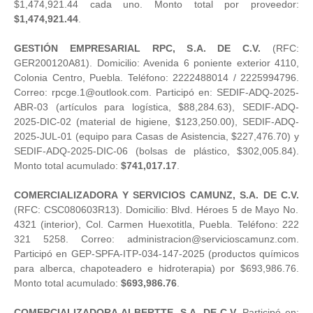
$1,474,921.44 cada uno. Monto total por proveedor:
$1,474,921.44
.
GESTIÓN EMPRESARIAL RPC, S.A. DE C.V.
(RFC:
GER200120A81). Domicilio: Avenida 6 poniente exterior 4110,
Colonia Centro, Puebla. Teléfono: 2222488014 / 2225994796.
Correo: rpcge.1@outlook.com. Participó en: SEDIF-ADQ-2025-
ABR-03 (artículos para logística, $88,284.63), SEDIF-ADQ-
2025-DIC-02 (material de higiene, $123,250.00), SEDIF-ADQ-
2025-JUL-01 (equipo para Casas de Asistencia, $227,476.70) y
SEDIF-ADQ-2025-DIC-06 (bolsas de plástico, $302,005.84).
Monto total acumulado:
$741,017.17
.
COMERCIALIZADORA Y SERVICIOS CAMUNZ, S.A. DE C.V.
(RFC: CSC080603R13). Domicilio: Blvd. Héroes 5 de Mayo No.
4321 (interior), Col. Carmen Huexotitla, Puebla. Teléfono: 222
321 5258. Correo: administracion@servicioscamunz.com.
Participó en GEP-SPFA-ITP-034-147-2025 (productos químicos
para alberca, chapoteadero e hidroterapia) por $693,986.76.
Monto total acumulado:
$693,986.76
.
COMERCIALIZADORA ALBERTTE, S.A. DE C.V.
Participó en: