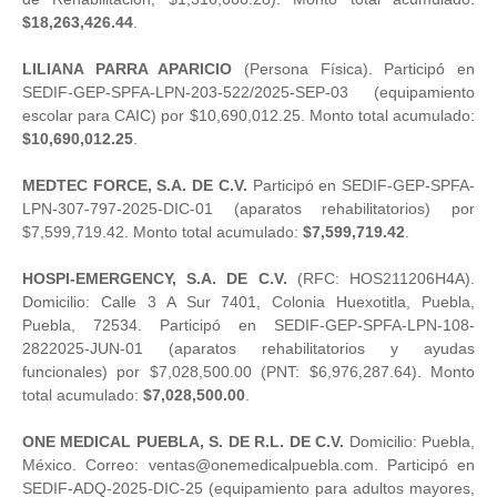
$18,263,426.44
.
LILIANA PARRA APARICIO
(Persona Física). Participó en
SEDIF-GEP-SPFA-LPN-203-522/2025-SEP-03 (equipamiento
escolar para CAIC) por $10,690,012.25. Monto total acumulado:
$10,690,012.25
.
MEDTEC FORCE, S.A. DE C.V.
Participó en SEDIF-GEP-SPFA-
LPN-307-797-2025-DIC-01 (aparatos rehabilitatorios) por
$7,599,719.42. Monto total acumulado:
$7,599,719.42
.
HOSPI-EMERGENCY, S.A. DE C.V.
(RFC: HOS211206H4A).
Domicilio: Calle 3 A Sur 7401, Colonia Huexotitla, Puebla,
Puebla, 72534. Participó en SEDIF-GEP-SPFA-LPN-108-
2822025-JUN-01 (aparatos rehabilitatorios y ayudas
funcionales) por $7,028,500.00 (PNT: $6,976,287.64). Monto
total acumulado:
$7,028,500.00
.
ONE MEDICAL PUEBLA, S. DE R.L. DE C.V.
Domicilio: Puebla,
México. Correo: ventas@onemedicalpuebla.com. Participó en
SEDIF-ADQ-2025-DIC-25 (equipamiento para adultos mayores,