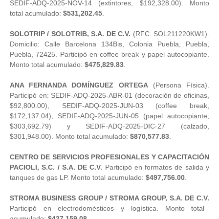
SEDIF-ADQ-2025-NOV-14 (extintores, $192,328.00). Monto
total acumulado:
$531,202.45
.
SOLOTRIP / SOLOTRIB, S.A. DE C.V.
(RFC: SOL211220KW1).
Domicilio: Calle Barcelona 134Bis, Colonia Puebla, Puebla,
Puebla, 72425. Participó en coffee break y papel autocopiante.
Monto total acumulado:
$475,829.83
.
ANA FERNANDA DOMÍNGUEZ ORTEGA
(Persona Física).
Participó en: SEDIF-ADQ-2025-ABR-01 (decoración de oficinas,
$92,800.00), SEDIF-ADQ-2025-JUN-03 (coffee break,
$172,137.04), SEDIF-ADQ-2025-JUN-05 (papel autocopiante,
$303,692.79) y SEDIF-ADQ-2025-DIC-27 (calzado,
$301,948.00). Monto total acumulado:
$870,577.83
.
CENTRO DE SERVICIOS PROFESIONALES Y CAPACITACIÓN
PACIOLI, S.C. / S.A. DE C.V.
Participó en formatos de salida y
tanques de gas LP. Monto total acumulado:
$497,756.00
.
STROMA BUSINESS GROUP / STROMA GROUP, S.A. DE C.V.
Participó en electrodomésticos y logística. Monto total
acumulado:
$427,159.08
.