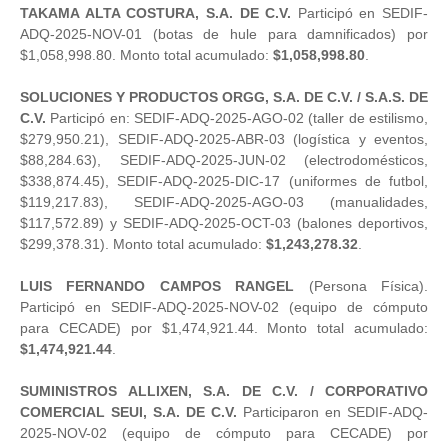
TAKAMA ALTA COSTURA, S.A. DE C.V.
Participó en SEDIF-
ADQ-2025-NOV-01 (botas de hule para damnificados) por
$1,058,998.80. Monto total acumulado:
$1,058,998.80
.
SOLUCIONES Y PRODUCTOS ORGG, S.A. DE C.V. / S.A.S. DE
C.V.
Participó en: SEDIF-ADQ-2025-AGO-02 (taller de estilismo,
$279,950.21), SEDIF-ADQ-2025-ABR-03 (logística y eventos,
$88,284.63), SEDIF-ADQ-2025-JUN-02 (electrodomésticos,
$338,874.45), SEDIF-ADQ-2025-DIC-17 (uniformes de futbol,
$119,217.83), SEDIF-ADQ-2025-AGO-03 (manualidades,
$117,572.89) y SEDIF-ADQ-2025-OCT-03 (balones deportivos,
$299,378.31). Monto total acumulado:
$1,243,278.32
.
LUIS FERNANDO CAMPOS RANGEL
(Persona Física).
Participó en SEDIF-ADQ-2025-NOV-02 (equipo de cómputo
para CECADE) por $1,474,921.44. Monto total acumulado:
$1,474,921.44
.
SUMINISTROS ALLIXEN, S.A. DE C.V. / CORPORATIVO
COMERCIAL SEUI, S.A. DE C.V.
Participaron en SEDIF-ADQ-
2025-NOV-02 (equipo de cómputo para CECADE) por