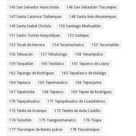
145 San Salvador Huixcolotla
146 San Sebastián Tlacotepec
147 Santa Catarina Tlaltempan
148 Santa Inés Ahuatempan
149 Santa Isabel Cholula
150 Santiago Miahuatlán
151 Santo Tomás Hueyotlipan
152 Soltepec
153 Tecali de Herrera
154 Tecamachalco
155 Tecomatlán
156 Tehuacán
157 Tehuitzingo
158 Tenampulco
159 Teopatlán
160 Teotlalco
161 Tepanco de López
162 Tepango de Rodríguez
163 Tepatlaxco de Hidalgo
164 Tepeaca
165 Tepemaxalco
166 Tepeojuma
167 Tepetzintla
168 Tepexco
169 Tepexi de Rodríguez
170 Tepeyahualco
171 Tepeyahualco de Cuauhtémoc
172 Tetela de Ocampo
173 Teteles de Avila Castillo
174 Teziutlán
175 Tianguismanalco
176 Tilapa
177 Tlacotepec de Benito Juárez
178 Tlacuilotepec