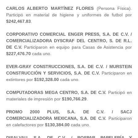
CARLOS ALBERTO MARTÍNEZ FLORES
(Persona Física).
Participó en material de higiene y uniformes de futbol por
$242,467.83
.
CORPORATIVO COMERCIAL ENGER PRESS, S.A. DE C.V. /
COMERCIALIZADORA DYSCRAF DEL CENTRO, S. DE R.L.
DE C.V.
Participaron en equipo para Casas de Asistencia por
$227,476.70
cada uno.
EVER-GRAY CONSTRUCCIONES, S.A. DE C.V. / MURSTEIN
CONSTRUCCIÓN Y SERVICIOS, S.A. DE C.V.
Participaron en
extintores por
$192,328.00
cada uno.
COMPUTADORAS MEGA CENTRO, S.A. DE C.V.
Participó en
materiales de impresión por
$190,766.29
.
PROMO 2000 PLUS, S.A. DE C.V. / SACJ
COMERCIALIZADORA MEXICANA, S.A. DE C.V.
Participaron
en calefactores por
$130,384.00
cada uno.
DISALVAU, S.A. DE C.V. / ROSPAR PAPELERÍA Y