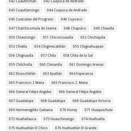
042 Cuautinchán
042 Cuayuca de Andrade
043 Cuautlancingo
044 Cuayuca de Andrade
045 Cuetzalan del Progreso
046 Cuyoaco
047 Chalchicomula de Sesma
048 Chapulco
049 Chiautla
050 Chiautzingo
051 Chiconcuautla
052 Chichiquila
053 Chietla
054 Chigmecatitlán
055 Chignahuapan
056 Chignautla
057 Chila
058 Chila de la Sal
059 Chilchotla
060 Chinantla
061 Domingo Arenas
062 Eloxochitlán
063 Epatlán
064 Esperanza
065 Francisco Z Mena
065 Francisco Z. Mena
066 General Felipe Angeles
066 General Felipe Ángeles
067 Guadalupe
068 Guadalupe
068 Guadalupe Victoria
069 Hermenegildo Galeana
070 Honey
071 Huaquechula
072 Huatlatlauca
073 Huauchinango
074 Huehuetla
075 Huehuetlán El Chico
076 Huehuetlán El Grande