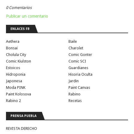
0 Comentarios
Publicar un comentario
ENLACES FB
Aethera
Baile
Bonsai
Charolet
Cholula City
Comic Gonter
Comic Kiulston
Comic SCI
Estoicos
Guardianes
Hidroponia
Hisoria Oculta
Japonesa
Jardin
Moda PINK
Paint Canvas
Paint Kolosova
Rabino
Rabino 2
Recetas
PRENSA PUEBLA
REVISTA DERECHO