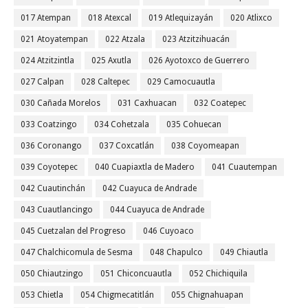
017 Atempan
018 Atexcal
019 Atlequizayán
020 Atlixco
021 Atoyatempan
022 Atzala
023 Atzitzihuacán
024 Atzitzintla
025 Axutla
026 Ayotoxco de Guerrero
027 Calpan
028 Caltepec
029 Camocuautla
030 Cañada Morelos
031 Caxhuacan
032 Coatepec
033 Coatzingo
034 Cohetzala
035 Cohuecan
036 Coronango
037 Coxcatlán
038 Coyomeapan
039 Coyotepec
040 Cuapiaxtla de Madero
041 Cuautempan
042 Cuautinchán
042 Cuayuca de Andrade
043 Cuautlancingo
044 Cuayuca de Andrade
045 Cuetzalan del Progreso
046 Cuyoaco
047 Chalchicomula de Sesma
048 Chapulco
049 Chiautla
050 Chiautzingo
051 Chiconcuautla
052 Chichiquila
053 Chietla
054 Chigmecatitlán
055 Chignahuapan