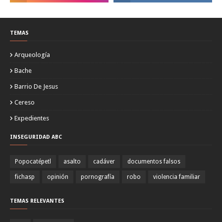
TEMAS
Arqueología
Bache
Barrio De Jesus
Cereso
Expedientes
INSEGURIDAD ABC
Popocatépetl
asalto
cadáver
documentos falsos
fichasp
opinión
pornografía
robo
violencia familiar
TEMAS RELEVANTES