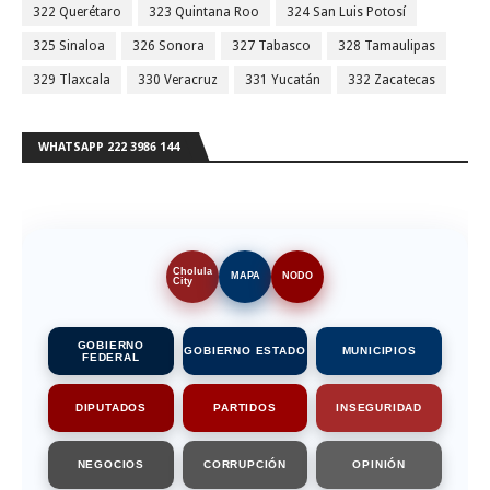
322 Querétaro
323 Quintana Roo
324 San Luis Potosí
325 Sinaloa
326 Sonora
327 Tabasco
328 Tamaulipas
329 Tlaxcala
330 Veracruz
331 Yucatán
332 Zacatecas
WHATSAPP 222 3986 144
Cholula
MAPA
NODO
City
GOBIERNO
GOBIERNO ESTADO
MUNICIPIOS
FEDERAL
DIPUTADOS
PARTIDOS
INSEGURIDAD
NEGOCIOS
CORRUPCIÓN
OPINIÓN