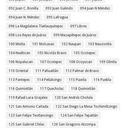
092 Juan C. Bonilla
093 Juan Galindo
094 Juan N Méndez
094 Juan N. Méndez
095 Lafragua
096 La Magdalena Tlatlauquitepec
097 Libres
098 Los Reyes de Juárez
099 Mazapiltepec de Juárez
100 Mixtla
101 Molcaxac
102 Naupan
103 Nauzontla
104 Nealtican
105 Nicolás Bravo
105 Ocotepec
106 Nopalucan
107 Ocotepec
108 Ocoyucan
109 Olintla
110 Oriental
111 Pahuatlán
112 Palmar de Bravo
113 Pantepec
114 Petlalcingo
115 Piaxtla
116 Puebla
116 Quimixtlán
117 Quecholac
118 Quimixtlán
119 Rafael Lara Grajales
120 San Andrés Cholula
121 San Antonio Cañada
122 San Diego La Mesa Tochimiltzingo
123 San Felipe Teotlancingo
124 San Felipe Tepatlán
125 San Gabriel Chilac
126 San Gregorio Atzompa