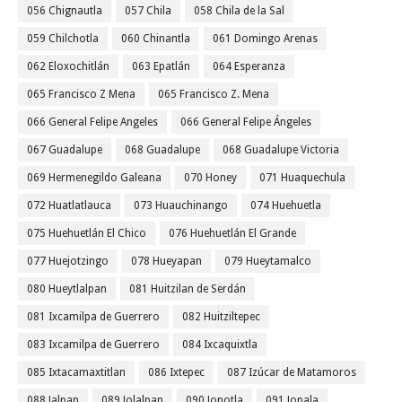
056 Chignautla
057 Chila
058 Chila de la Sal
059 Chilchotla
060 Chinantla
061 Domingo Arenas
062 Eloxochitlán
063 Epatlán
064 Esperanza
065 Francisco Z Mena
065 Francisco Z. Mena
066 General Felipe Angeles
066 General Felipe Ángeles
067 Guadalupe
068 Guadalupe
068 Guadalupe Victoria
069 Hermenegildo Galeana
070 Honey
071 Huaquechula
072 Huatlatlauca
073 Huauchinango
074 Huehuetla
075 Huehuetlán El Chico
076 Huehuetlán El Grande
077 Huejotzingo
078 Hueyapan
079 Hueytamalco
080 Hueytlalpan
081 Huitzilan de Serdán
081 Ixcamilpa de Guerrero
082 Huitziltepec
083 Ixcamilpa de Guerrero
084 Ixcaquixtla
085 Ixtacamaxtitlan
086 Ixtepec
087 Izúcar de Matamoros
088 Jalpan
089 Jolalpan
090 Jonotla
091 Jopala