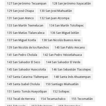
127 San Jerónimo Tecuanipan
128 San Jerónimo Xayacatlán
129 San José Chiapa
130 San José Miahuatlán
131 San Juan Atenco
132 San Juan Atzompa
133 San Martín Texmelucan
134 San Martín Totoltepec
135 San Matías Tlalancaleca
136 San Miguel Ixitlán
137 San Miguel Xoxtla
138 San Nicolás Buenos Aires
139 San Nicolás de los Ranchos
140 San Pablo Anicano
141 San Pedro Cholula
142 San Pedro Yeloixtlahuaca
143 San Salvador El Seco
144 San Salvador El Verde
145 San Salvador Huixcolotla
146 San Sebastián Tlacotepec
147 Santa Catarina Tlaltempan
148 Santa Inés Ahuatempan
149 Santa Isabel Cholula
150 Santiago Miahuatlán
151 Santo Tomás Hueyotlipan
152 Soltepec
153 Tecali de Herrera
154 Tecamachalco
155 Tecomatlán