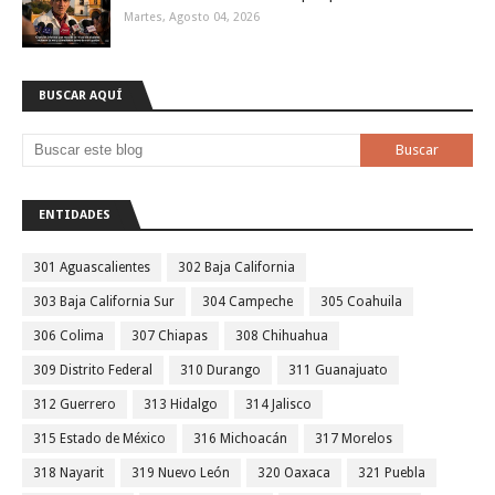
Martes, Agosto 04, 2026
BUSCAR AQUÍ
ENTIDADES
301 Aguascalientes
302 Baja California
303 Baja California Sur
304 Campeche
305 Coahuila
306 Colima
307 Chiapas
308 Chihuahua
309 Distrito Federal
310 Durango
311 Guanajuato
312 Guerrero
313 Hidalgo
314 Jalisco
315 Estado de México
316 Michoacán
317 Morelos
318 Nayarit
319 Nuevo León
320 Oaxaca
321 Puebla