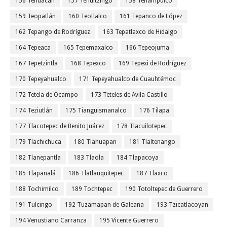
156 Tehuacán
157 Tehuitzingo
158 Tenampulco
159 Teopatlán
160 Teotlalco
161 Tepanco de López
162 Tepango de Rodríguez
163 Tepatlaxco de Hidalgo
164 Tepeaca
165 Tepemaxalco
166 Tepeojuma
167 Tepetzintla
168 Tepexco
169 Tepexi de Rodríguez
170 Tepeyahualco
171 Tepeyahualco de Cuauhtémoc
172 Tetela de Ocampo
173 Teteles de Avila Castillo
174 Teziutlán
175 Tianguismanalco
176 Tilapa
177 Tlacotepec de Benito Juárez
178 Tlacuilotepec
179 Tlachichuca
180 Tlahuapan
181 Tlaltenango
182 Tlanepantla
183 Tlaola
184 Tlapacoya
185 Tlapanalá
186 Tlatlauquitepec
187 Tlaxco
188 Tochimilco
189 Tochtepec
190 Totoltepec de Guerrero
191 Tulcingo
192 Tuzamapan de Galeana
193 Tzicatlacoyan
194 Venustiano Carranza
195 Vicente Guerrero