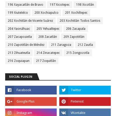
196 Xayacatlán de Bravo
197 Xicotepec
198 Xicotlán
199 Xiutetelco
200 Xochiapulco
201 Xochiltepec
202 Xochitlán de Vicente Suárez
203 Xochitlán Todos Santos
204 Yaonáhuac
205 Yehualtepec
206 Zacapala
207 Zacapoaxtla
208 Zacatlán
209 Zapotitlán
210 Zapotitlán de Méndez
211 Zaragoza
212 Zautla
213 Zihuateutla
214 Zinacatepec
215 Zongozotla
216 Zoquiapan
217 Zoquitlán
SOCIAL PLUGIN