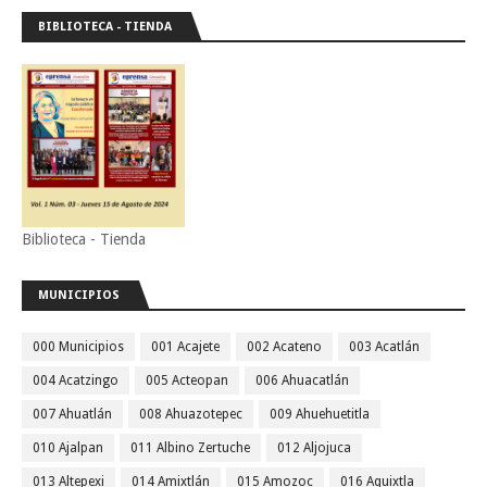
BIBLIOTECA - TIENDA
Biblioteca - Tienda
MUNICIPIOS
000 Municipios
001 Acajete
002 Acateno
003 Acatlán
004 Acatzingo
005 Acteopan
006 Ahuacatlán
007 Ahuatlán
008 Ahuazotepec
009 Ahuehuetitla
010 Ajalpan
011 Albino Zertuche
012 Aljojuca
013 Altepexi
014 Amixtlán
015 Amozoc
016 Aquixtla