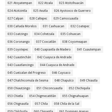
021 Atoyatempan
022 Atzala
023 Atzitzihuacán
024 Atzitzintla
025 Axutla
026 Ayotoxco de Guerrero
027 Calpan
028 Caltepec
029 Camocuautla
030 Cañada Morelos
031 Caxhuacan
032 Coatepec
033 Coatzingo
034 Cohetzala
035 Cohuecan
036 Coronango
037 Coxcatlán
038 Coyomeapan
039 Coyotepec
040 Cuapiaxtla de Madero
041 Cuautempan
042 Cuautinchán
042 Cuayuca de Andrade
043 Cuautlancingo
044 Cuayuca de Andrade
045 Cuetzalan del Progreso
046 Cuyoaco
047 Chalchicomula de Sesma
048 Chapulco
049 Chiautla
050 Chiautzingo
051 Chiconcuautla
052 Chichiquila
053 Chietla
054 Chigmecatitlán
055 Chignahuapan
056 Chignautla
057 Chila
058 Chila de la Sal
059 Chilchotla
060 Chinantla
061 Domingo Arenas