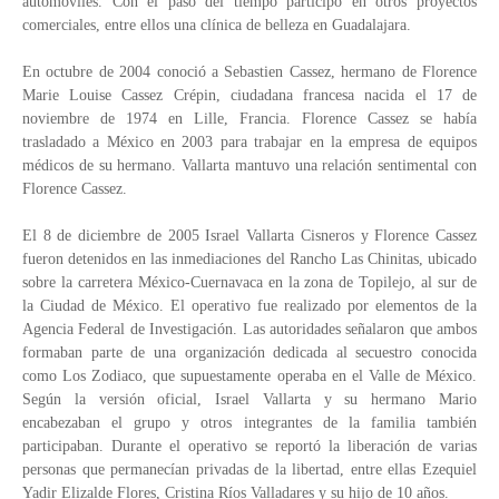
automóviles. Con el paso del tiempo participó en otros proyectos
comerciales, entre ellos una clínica de belleza en Guadalajara.
En octubre de 2004 conoció a Sebastien Cassez, hermano de Florence
Marie Louise Cassez Crépin, ciudadana francesa nacida el 17 de
noviembre de 1974 en Lille, Francia. Florence Cassez se había
trasladado a México en 2003 para trabajar en la empresa de equipos
médicos de su hermano. Vallarta mantuvo una relación sentimental con
Florence Cassez.
El 8 de diciembre de 2005 Israel Vallarta Cisneros y Florence Cassez
fueron detenidos en las inmediaciones del Rancho Las Chinitas, ubicado
sobre la carretera México-Cuernavaca en la zona de Topilejo, al sur de
la Ciudad de México. El operativo fue realizado por elementos de la
Agencia Federal de Investigación. Las autoridades señalaron que ambos
formaban parte de una organización dedicada al secuestro conocida
como Los Zodiaco, que supuestamente operaba en el Valle de México.
Según la versión oficial, Israel Vallarta y su hermano Mario
encabezaban el grupo y otros integrantes de la familia también
participaban. Durante el operativo se reportó la liberación de varias
personas que permanecían privadas de la libertad, entre ellas Ezequiel
Yadir Elizalde Flores, Cristina Ríos Valladares y su hijo de 10 años.