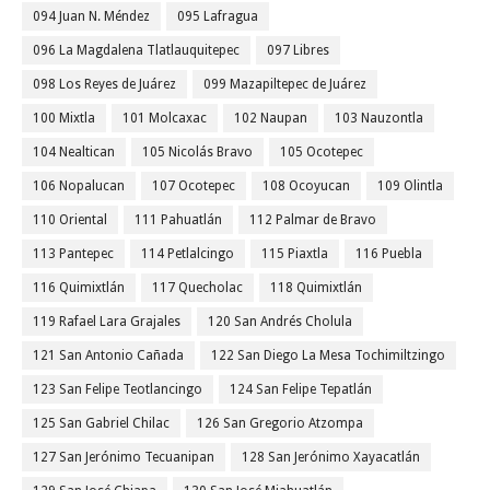
094 Juan N. Méndez
095 Lafragua
096 La Magdalena Tlatlauquitepec
097 Libres
098 Los Reyes de Juárez
099 Mazapiltepec de Juárez
100 Mixtla
101 Molcaxac
102 Naupan
103 Nauzontla
104 Nealtican
105 Nicolás Bravo
105 Ocotepec
106 Nopalucan
107 Ocotepec
108 Ocoyucan
109 Olintla
110 Oriental
111 Pahuatlán
112 Palmar de Bravo
113 Pantepec
114 Petlalcingo
115 Piaxtla
116 Puebla
116 Quimixtlán
117 Quecholac
118 Quimixtlán
119 Rafael Lara Grajales
120 San Andrés Cholula
121 San Antonio Cañada
122 San Diego La Mesa Tochimiltzingo
123 San Felipe Teotlancingo
124 San Felipe Tepatlán
125 San Gabriel Chilac
126 San Gregorio Atzompa
127 San Jerónimo Tecuanipan
128 San Jerónimo Xayacatlán