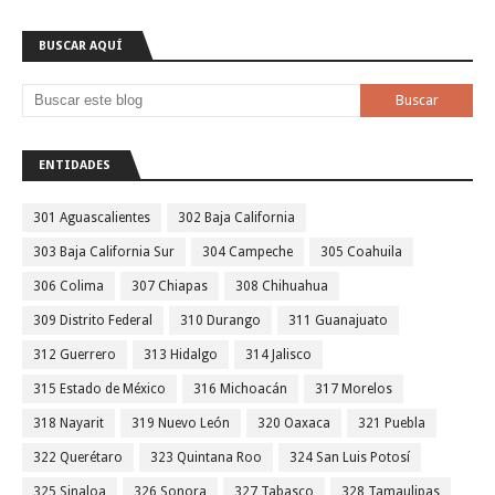
BUSCAR AQUÍ
ENTIDADES
301 Aguascalientes
302 Baja California
303 Baja California Sur
304 Campeche
305 Coahuila
306 Colima
307 Chiapas
308 Chihuahua
309 Distrito Federal
310 Durango
311 Guanajuato
312 Guerrero
313 Hidalgo
314 Jalisco
315 Estado de México
316 Michoacán
317 Morelos
318 Nayarit
319 Nuevo León
320 Oaxaca
321 Puebla
322 Querétaro
323 Quintana Roo
324 San Luis Potosí
325 Sinaloa
326 Sonora
327 Tabasco
328 Tamaulipas