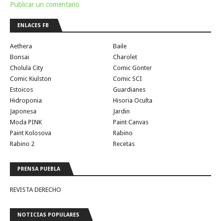
Publicar un comentario
ENLACES FB
Aethera
Baile
Bonsai
Charolet
Cholula City
Comic Gonter
Comic Kiulston
Comic SCI
Estoicos
Guardianes
Hidroponia
Hisoria Oculta
Japonesa
Jardin
Moda PINK
Paint Canvas
Paint Kolosova
Rabino
Rabino 2
Recetas
PRENSA PUEBLA
REVISTA DERECHO
NOTICIAS POPULARES