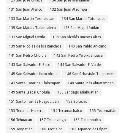
129 San José Chiapa
130 San José Miahuatlán
131 San Juan Atenco
132 San Juan Atzompa
133 San Martín Texmelucan
134 San Martín Totoltepec
135 San Matías Tlalancaleca
136 San Miguel Ixitlán
137 San Miguel Xoxtla
138 San Nicolás Buenos Aires
139 San Nicolás de los Ranchos
140 San Pablo Anicano
141 San Pedro Cholula
142 San Pedro Yeloixtlahuaca
143 San Salvador El Seco
144 San Salvador El Verde
145 San Salvador Huixcolotla
146 San Sebastián Tlacotepec
147 Santa Catarina Tlaltempan
148 Santa Inés Ahuatempan
149 Santa Isabel Cholula
150 Santiago Miahuatlán
151 Santo Tomás Hueyotlipan
152 Soltepec
153 Tecali de Herrera
154 Tecamachalco
155 Tecomatlán
156 Tehuacán
157 Tehuitzingo
158 Tenampulco
159 Teopatlán
160 Teotlalco
161 Tepanco de López