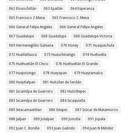
062 Eloxochitlán
063 Epatlán
064 Esperanza
065 Francisco Z Mena
065 Francisco Z. Mena
066 General Felipe Angeles
066 General Felipe Ángeles
067 Guadalupe
068 Guadalupe
068 Guadalupe Victoria
069 Hermenegildo Galeana
070 Honey
071 Huaquechula
072 Huatlatlauca
073 Huauchinango
074 Huehuetla
075 Huehuetlán El Chico
076 Huehuetlán El Grande
077 Huejotzingo
078 Hueyapan
079 Hueytamalco
080 Hueytlalpan
081 Huitzilan de Serdán
081 Ixcamilpa de Guerrero
082 Huitziltepec
083 Ixcamilpa de Guerrero
084 Ixcaquixtla
085 Ixtacamaxtitlan
086 Ixtepec
087 Izúcar de Matamoros
088 Jalpan
089 Jolalpan
090 Jonotla
091 Jopala
092 Juan C. Bonilla
093 Juan Galindo
094 Juan N Méndez