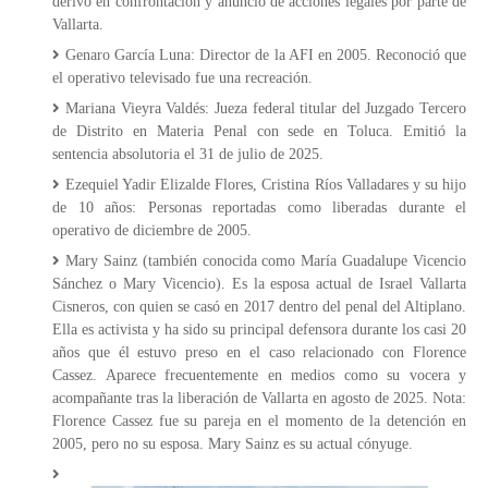
derivó en confrontación y anuncio de acciones legales por parte de
Vallarta.
Genaro García Luna: Director de la AFI en 2005. Reconoció que
el operativo televisado fue una recreación.
Mariana Vieyra Valdés: Jueza federal titular del Juzgado Tercero
de Distrito en Materia Penal con sede en Toluca. Emitió la
sentencia absolutoria el 31 de julio de 2025.
Ezequiel Yadir Elizalde Flores, Cristina Ríos Valladares y su hijo
de 10 años: Personas reportadas como liberadas durante el
operativo de diciembre de 2005.
Mary Sainz (también conocida como María Guadalupe Vicencio
Sánchez o Mary Vicencio). Es la esposa actual de Israel Vallarta
Cisneros, con quien se casó en 2017 dentro del penal del Altiplano.
Ella es activista y ha sido su principal defensora durante los casi 20
años que él estuvo preso en el caso relacionado con Florence
Cassez. Aparece frecuentemente en medios como su vocera y
acompañante tras la liberación de Vallarta en agosto de 2025. Nota:
Florence Cassez fue su pareja en el momento de la detención en
2005, pero no su esposa. Mary Sainz es su actual cónyuge.