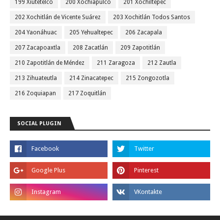
199 Xiutetelco
200 Xochiapulco
201 Xochiltepec
202 Xochitlán de Vicente Suárez
203 Xochitlán Todos Santos
204 Yaonáhuac
205 Yehualtepec
206 Zacapala
207 Zacapoaxtla
208 Zacatlán
209 Zapotitlán
210 Zapotitlán de Méndez
211 Zaragoza
212 Zautla
213 Zihuateutla
214 Zinacatepec
215 Zongozotla
216 Zoquiapan
217 Zoquitlán
SOCIAL PLUGIN