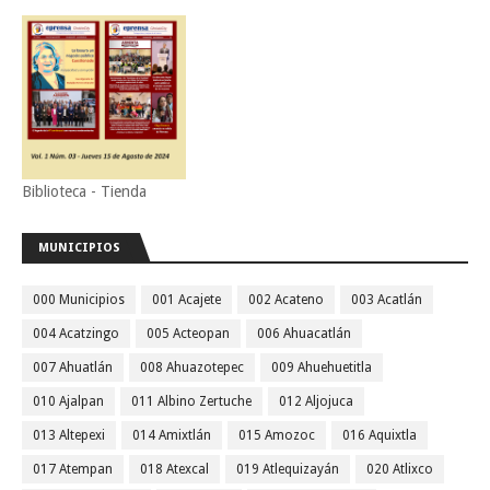
Biblioteca - Tienda
MUNICIPIOS
000 Municipios
001 Acajete
002 Acateno
003 Acatlán
004 Acatzingo
005 Acteopan
006 Ahuacatlán
007 Ahuatlán
008 Ahuazotepec
009 Ahuehuetitla
010 Ajalpan
011 Albino Zertuche
012 Aljojuca
013 Altepexi
014 Amixtlán
015 Amozoc
016 Aquixtla
017 Atempan
018 Atexcal
019 Atlequizayán
020 Atlixco