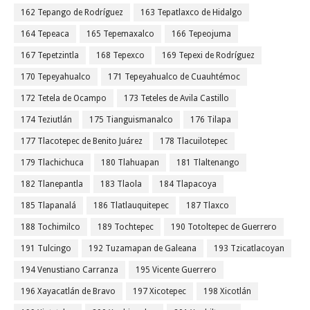
162 Tepango de Rodríguez
163 Tepatlaxco de Hidalgo
164 Tepeaca
165 Tepemaxalco
166 Tepeojuma
167 Tepetzintla
168 Tepexco
169 Tepexi de Rodríguez
170 Tepeyahualco
171 Tepeyahualco de Cuauhtémoc
172 Tetela de Ocampo
173 Teteles de Avila Castillo
174 Teziutlán
175 Tianguismanalco
176 Tilapa
177 Tlacotepec de Benito Juárez
178 Tlacuilotepec
179 Tlachichuca
180 Tlahuapan
181 Tlaltenango
182 Tlanepantla
183 Tlaola
184 Tlapacoya
185 Tlapanalá
186 Tlatlauquitepec
187 Tlaxco
188 Tochimilco
189 Tochtepec
190 Totoltepec de Guerrero
191 Tulcingo
192 Tuzamapan de Galeana
193 Tzicatlacoyan
194 Venustiano Carranza
195 Vicente Guerrero
196 Xayacatlán de Bravo
197 Xicotepec
198 Xicotlán