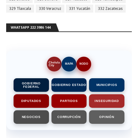
329 Tlaxcala
330 Veracruz
331 Yucatán
332 Zacatecas
WHATSAPP 222 3986 144
Cholula
MAPA
NODO
City
GOBIERNO
GOBIERNO ESTADO
MUNICIPIOS
FEDERAL
DIPUTADOS
PARTIDOS
INSEGURIDAD
NEGOCIOS
CORRUPCIÓN
OPINIÓN