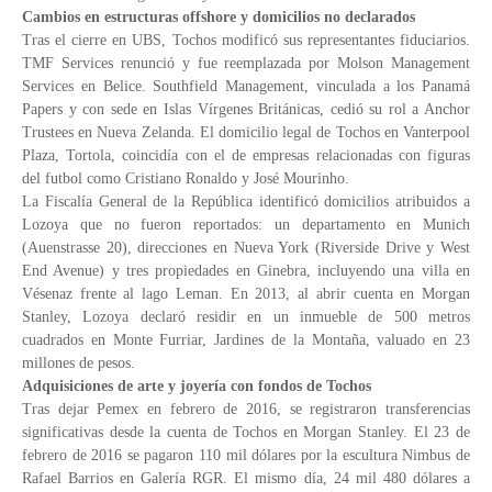
Cambios en estructuras offshore y domicilios no declarados
Tras el cierre en UBS, Tochos modificó sus representantes fiduciarios.
TMF Services renunció y fue reemplazada por Molson Management
Services en Belice. Southfield Management, vinculada a los Panamá
Papers y con sede en Islas Vírgenes Británicas, cedió su rol a Anchor
Trustees en Nueva Zelanda. El domicilio legal de Tochos en Vanterpool
Plaza, Tortola, coincidía con el de empresas relacionadas con figuras
del futbol como Cristiano Ronaldo y José Mourinho.
La Fiscalía General de la República identificó domicilios atribuidos a
Lozoya que no fueron reportados: un departamento en Munich
(Auenstrasse 20), direcciones en Nueva York (Riverside Drive y West
End Avenue) y tres propiedades en Ginebra, incluyendo una villa en
Vésenaz frente al lago Leman. En 2013, al abrir cuenta en Morgan
Stanley, Lozoya declaró residir en un inmueble de 500 metros
cuadrados en Monte Furriar, Jardines de la Montaña, valuado en 23
millones de pesos.
Adquisiciones de arte y joyería con fondos de Tochos
Tras dejar Pemex en febrero de 2016, se registraron transferencias
significativas desde la cuenta de Tochos en Morgan Stanley. El 23 de
febrero de 2016 se pagaron 110 mil dólares por la escultura Nimbus de
Rafael Barrios en Galería RGR. El mismo día, 24 mil 480 dólares a