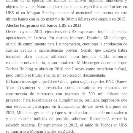
cambio de la época), distribuidos en activos líquidos, inmuebles y
objetos de valor. Nunca declaró las cuentas específicas de Tochos en
UBS ni en Morgan Stanley, aunque sí mencionó una cuenta en este
último banco con saldo máximo de 30 mil dólares que canceló en 2015.
Alertas tempranas del banco UBS en 2013
Desde mayo de 2013, ejecutivos de UBS expresaron inquietud por las
operaciones de Lozoya. En correos internos, Dominik Mildenberger,
oficial de cumplimiento para Latinoamérica, cuestionó la aprobación de
cuentas debido a inconsistencias previas. Señaló que Lozoya había
intentado abrir cuentas utilizando a su hermana Gilda, entonces
estudiante universitaria, como testaferro. Mildenberger documentó que
Tochos Holding se abrió en 2010 con Lozoya como beneficiario final,
pero cambió el titular a Gilda sin explicación documentada.
El banco investigó el perfil de Gilda, quien según reportes KYC (Know
Your Customer) se presentaba como consultora en contratos de
construcción de carreteras con ingresos de 500 mil dólares por
proyecto. Para los oficiales de cumplimiento, resultaba improbable que
una estudiante participara en transacciones de ese nivel. En junio de
2013, Mildenberger concluyó que se trataba claramente de un testaferro
y que existían indicios de posibles sobornos. Recomendó cerrar la
relación bancaria. En septiembre de 2013, el saldo de Tochos en UBS
se transfirió a Morgan Stanley en Zúrich.