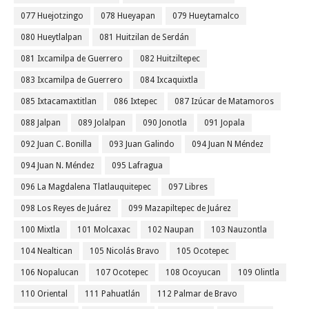
077 Huejotzingo
078 Hueyapan
079 Hueytamalco
080 Hueytlalpan
081 Huitzilan de Serdán
081 Ixcamilpa de Guerrero
082 Huitziltepec
083 Ixcamilpa de Guerrero
084 Ixcaquixtla
085 Ixtacamaxtitlan
086 Ixtepec
087 Izúcar de Matamoros
088 Jalpan
089 Jolalpan
090 Jonotla
091 Jopala
092 Juan C. Bonilla
093 Juan Galindo
094 Juan N Méndez
094 Juan N. Méndez
095 Lafragua
096 La Magdalena Tlatlauquitepec
097 Libres
098 Los Reyes de Juárez
099 Mazapiltepec de Juárez
100 Mixtla
101 Molcaxac
102 Naupan
103 Nauzontla
104 Nealtican
105 Nicolás Bravo
105 Ocotepec
106 Nopalucan
107 Ocotepec
108 Ocoyucan
109 Olintla
110 Oriental
111 Pahuatlán
112 Palmar de Bravo