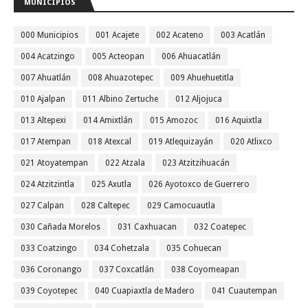
MUNICIPIOS
000 Municipios
001 Acajete
002 Acateno
003 Acatlán
004 Acatzingo
005 Acteopan
006 Ahuacatlán
007 Ahuatlán
008 Ahuazotepec
009 Ahuehuetitla
010 Ajalpan
011 Albino Zertuche
012 Aljojuca
013 Altepexi
014 Amixtlán
015 Amozoc
016 Aquixtla
017 Atempan
018 Atexcal
019 Atlequizayán
020 Atlixco
021 Atoyatempan
022 Atzala
023 Atzitzihuacán
024 Atzitzintla
025 Axutla
026 Ayotoxco de Guerrero
027 Calpan
028 Caltepec
029 Camocuautla
030 Cañada Morelos
031 Caxhuacan
032 Coatepec
033 Coatzingo
034 Cohetzala
035 Cohuecan
036 Coronango
037 Coxcatlán
038 Coyomeapan
039 Coyotepec
040 Cuapiaxtla de Madero
041 Cuautempan