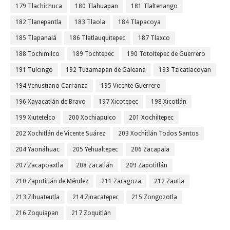
179 Tlachichuca
180 Tlahuapan
181 Tlaltenango
182 Tlanepantla
183 Tlaola
184 Tlapacoya
185 Tlapanalá
186 Tlatlauquitepec
187 Tlaxco
188 Tochimilco
189 Tochtepec
190 Totoltepec de Guerrero
191 Tulcingo
192 Tuzamapan de Galeana
193 Tzicatlacoyan
194 Venustiano Carranza
195 Vicente Guerrero
196 Xayacatlán de Bravo
197 Xicotepec
198 Xicotlán
199 Xiutetelco
200 Xochiapulco
201 Xochiltepec
202 Xochitlán de Vicente Suárez
203 Xochitlán Todos Santos
204 Yaonáhuac
205 Yehualtepec
206 Zacapala
207 Zacapoaxtla
208 Zacatlán
209 Zapotitlán
210 Zapotitlán de Méndez
211 Zaragoza
212 Zautla
213 Zihuateutla
214 Zinacatepec
215 Zongozotla
216 Zoquiapan
217 Zoquitlán