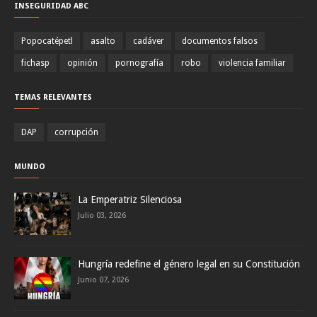
INSEGURIDAD ABC
Popocatépetl
asalto
cadáver
documentos falsos
fichasp
opinión
pornografía
robo
violencia familiar
TEMAS RELEVANTES
DAP
corrupción
MUNDO
La Emperatriz Silenciosa
Julio 03, 2026
Hungría redefine el género legal en su Constitución
Junio 07, 2026