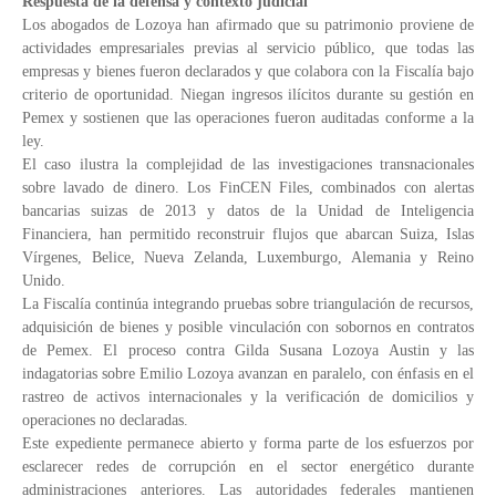
Respuesta de la defensa y contexto judicial
Los abogados de Lozoya han afirmado que su patrimonio proviene de
actividades empresariales previas al servicio público, que todas las
empresas y bienes fueron declarados y que colabora con la Fiscalía bajo
criterio de oportunidad. Niegan ingresos ilícitos durante su gestión en
Pemex y sostienen que las operaciones fueron auditadas conforme a la
ley.
El caso ilustra la complejidad de las investigaciones transnacionales
sobre lavado de dinero. Los FinCEN Files, combinados con alertas
bancarias suizas de 2013 y datos de la Unidad de Inteligencia
Financiera, han permitido reconstruir flujos que abarcan Suiza, Islas
Vírgenes, Belice, Nueva Zelanda, Luxemburgo, Alemania y Reino
Unido.
La Fiscalía continúa integrando pruebas sobre triangulación de recursos,
adquisición de bienes y posible vinculación con sobornos en contratos
de Pemex. El proceso contra Gilda Susana Lozoya Austin y las
indagatorias sobre Emilio Lozoya avanzan en paralelo, con énfasis en el
rastreo de activos internacionales y la verificación de domicilios y
operaciones no declaradas.
Este expediente permanece abierto y forma parte de los esfuerzos por
esclarecer redes de corrupción en el sector energético durante
administraciones anteriores. Las autoridades federales mantienen