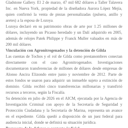
Gladstone Gallery. El 2 de marzo, 47 mil 682 dólares a Taller Talavera
Inc. en Nueva York, propiedad de la diseñadora Aurora López Mejía,
quien confirmó la venta de piezas personalizadas (pulsera, anillo y
aretes) a la esposa de Lozoya.
Lozoya declaró en su patrimonio obras de arte por 1.25 millones de
dólares, incluyendo un Picasso heredado y un Dalí adquirido en 2005,
además de relojes Patek Philippe y Franck Muller valuados en más de
200 mil dólares.
Vinculación con Agronitrogenados y la detención de Gilda
Las cuentas de Tochos y el rol de Gilda como prestanombres conectan
directamente con el caso Agronitrogenados. Investigaciones
documentaron transferencias de millones de dólares desde empresas de
Alonso Ancira Elizondo entre junio y noviembre de 2012. Parte de
estos fondos se usaron para adquirir un inmueble sujeto a extinción de
dominio. Gilda recibió cinco transferencias millonarias y transfirió
recursos a terceros, según la Fiscalía.
Su detención en julio de 2026 en el AICM, ejecutada por la Agencia de
Investigación Criminal con apoyo de la Secretaría de Seguridad y
Protección Ciudadana y la Secretaría de Marina, representa un avance
en el expediente. Gilda quedó a disposición de un juez federal para
audiencia inicial, donde se definirá su situación jurídica.