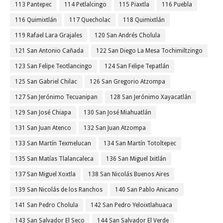
113 Pantepec
114 Petlalcingo
115 Piaxtla
116 Puebla
116 Quimixtlán
117 Quecholac
118 Quimixtlán
119 Rafael Lara Grajales
120 San Andrés Cholula
121 San Antonio Cañada
122 San Diego La Mesa Tochimiltzingo
123 San Felipe Teotlancingo
124 San Felipe Tepatlán
125 San Gabriel Chilac
126 San Gregorio Atzompa
127 San Jerónimo Tecuanipan
128 San Jerónimo Xayacatlán
129 San José Chiapa
130 San José Miahuatlán
131 San Juan Atenco
132 San Juan Atzompa
133 San Martín Texmelucan
134 San Martín Totoltepec
135 San Matías Tlalancaleca
136 San Miguel Ixitlán
137 San Miguel Xoxtla
138 San Nicolás Buenos Aires
139 San Nicolás de los Ranchos
140 San Pablo Anicano
141 San Pedro Cholula
142 San Pedro Yeloixtlahuaca
143 San Salvador El Seco
144 San Salvador El Verde