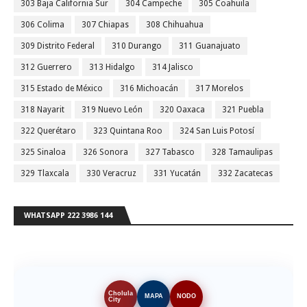
303 Baja California Sur
304 Campeche
305 Coahuila
306 Colima
307 Chiapas
308 Chihuahua
309 Distrito Federal
310 Durango
311 Guanajuato
312 Guerrero
313 Hidalgo
314 Jalisco
315 Estado de México
316 Michoacán
317 Morelos
318 Nayarit
319 Nuevo León
320 Oaxaca
321 Puebla
322 Querétaro
323 Quintana Roo
324 San Luis Potosí
325 Sinaloa
326 Sonora
327 Tabasco
328 Tamaulipas
329 Tlaxcala
330 Veracruz
331 Yucatán
332 Zacatecas
WHATSAPP 222 3986 144
Cholula
MAPA
NODO
City