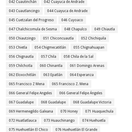
042 Cuautinchán
042 Cuayuca de Andrade
043 Cuautlancingo
044 Cuayuca de Andrade
045 Cuetzalan del Progreso
046 Cuyoaco
047 Chalchicomula de Sesma
048 Chapulco
049 Chiautla
050 Chiautzingo
051 Chiconcuautla
052 Chichiquila
053 Chietla
054 Chigmecatitlán
055 Chignahuapan
056 Chignautla
057 Chila
058 Chila de la Sal
059 Chilchotla
060 Chinantla
061 Domingo Arenas
062 Eloxochitlán
063 Epatlán
064 Esperanza
065 Francisco Z Mena
065 Francisco Z. Mena
066 General Felipe Angeles
066 General Felipe Ángeles
067 Guadalupe
068 Guadalupe
068 Guadalupe Victoria
069 Hermenegildo Galeana
070 Honey
071 Huaquechula
072 Huatlatlauca
073 Huauchinango
074 Huehuetla
075 Huehuetlán El Chico
076 Huehuetlán El Grande