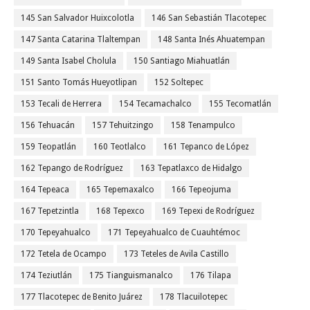
145 San Salvador Huixcolotla
146 San Sebastián Tlacotepec
147 Santa Catarina Tlaltempan
148 Santa Inés Ahuatempan
149 Santa Isabel Cholula
150 Santiago Miahuatlán
151 Santo Tomás Hueyotlipan
152 Soltepec
153 Tecali de Herrera
154 Tecamachalco
155 Tecomatlán
156 Tehuacán
157 Tehuitzingo
158 Tenampulco
159 Teopatlán
160 Teotlalco
161 Tepanco de López
162 Tepango de Rodríguez
163 Tepatlaxco de Hidalgo
164 Tepeaca
165 Tepemaxalco
166 Tepeojuma
167 Tepetzintla
168 Tepexco
169 Tepexi de Rodríguez
170 Tepeyahualco
171 Tepeyahualco de Cuauhtémoc
172 Tetela de Ocampo
173 Teteles de Avila Castillo
174 Teziutlán
175 Tianguismanalco
176 Tilapa
177 Tlacotepec de Benito Juárez
178 Tlacuilotepec